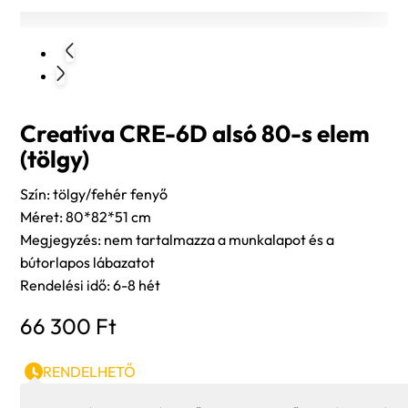
Creatíva CRE-6D alsó 80-s elem
(tölgy)
Szín: tölgy/fehér fenyő
Méret: 80*82*51 cm
Megjegyzés: nem tartalmazza a munkalapot és a
bútorlapos lábazatot
Rendelési idő: 6-8 hét
66 300
Ft
RENDELHETŐ