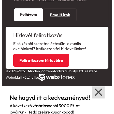
Felhívom
Emailt írok
Hírlevél feliratkozás
Első kézből szeretne értesülni aktuális
akcióinkról? Iratkozzon fel hírlevelünkre!
Feliratkozom hírlevélre
©2021-2026. Minden jog fenntartva a Polstyl Kft. részére
Weboldalt készítette:
Ne hagyd itt a kedvezményed!
A következő vásárlásodból 3000 Ft-ot
jóváírunk! Tedd zsebre kuponkódod!