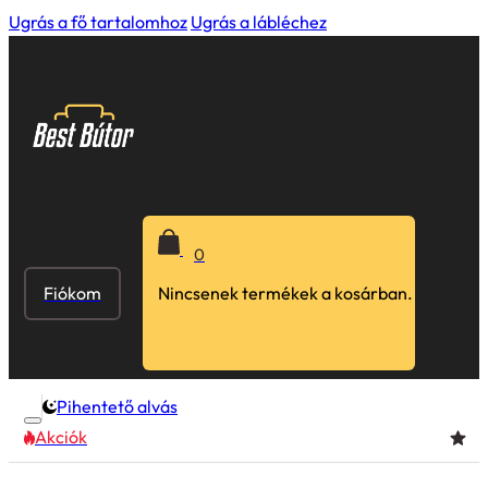
Ugrás a fő tartalomhoz
Ugrás a lábléchez
0
Fiókom
Nincsenek termékek a kosárban.
Pihentető alvás
Akciók