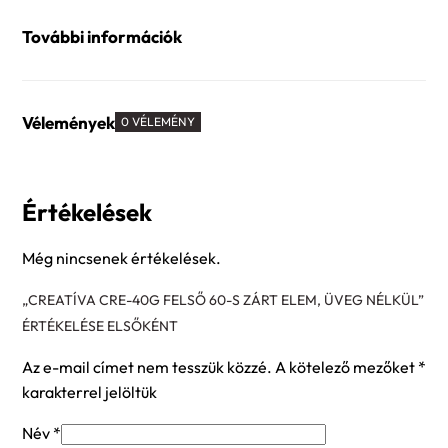
További információk
Vélemények
0 VÉLEMÉNY
Értékelések
Még nincsenek értékelések.
„CREATÍVA CRE-40G FELSŐ 60-S ZÁRT ELEM, ÜVEG NÉLKÜL”
ÉRTÉKELÉSE ELSŐKÉNT
Az e-mail címet nem tesszük közzé.
A kötelező mezőket
*
karakterrel jelöltük
Név
*