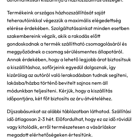
Termékeink országos házhozszállítását saját
teherautóinkkal végezzük a maximális elégedettség
elérése érdekében. Szolgáltatásainkat minden esetben
szakembereink végzik, akik a rakodás előtt
gondoskodnak a termék szállítható csomagolásáról és
meggyőzödnek a csomag sérülésmentes állapotáról.
Annak érdekében, hogy a lehető legjobb árat biztosítsuk
a kiszállításhoz, sofőrjeink egyedül dolgoznak, így
kizárólag az autóról való lerakodásban tudnak segíteni,
lakásba/házba történő bevitelt sajnos nem áll
módunkban teljesíteni. Kérjük, hogy a kiszállítás
időpontjára, két főt biztosíts az áru átvételéhez.
Díjszabásunkat az alábbi táblázatban láthatod. Szállítási
idő átlagosan 2-3 hét. Előfordulhat, hogy ez az idő rövidül
vagy kitolódik, erről természetesen a vásárláskor
megadott elérhetőségeken értesítünk.