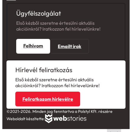
Ügyfélszolgálat
Első kézből szeretne értesülni aktuális
akcióinkról? Iratkozzon fel hírlevelünkre!
Felhívom
Emailt írok
Hírlevél feliratkozás
Első kézből szeretne értesülni aktuális
akcióinkról? Iratkozzon fel hírlevelünkre!
Feliratkozom hírlevélre
©2021-2026. Minden jog fenntartva a Polstyl Kft. részére
Weboldalt készítette: