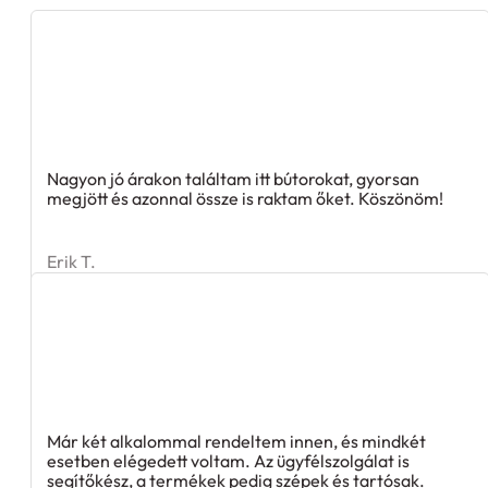
Nagyon jó árakon találtam itt bútorokat, gyorsan
megjött és azonnal össze is raktam őket. Köszönöm!
Erik T.
Már két alkalommal rendeltem innen, és mindkét
esetben elégedett voltam. Az ügyfélszolgálat is
segítőkész, a termékek pedig szépek és tartósak.
Köszönöm a korrekt ügyintézést!