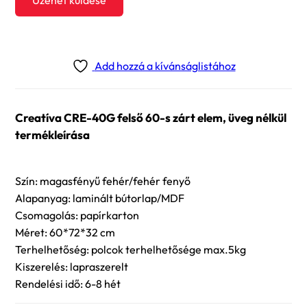
Üzenet küldése
Add hozzá a kívánságlistához
Creatíva CRE-40G felső 60-s zárt elem, üveg nélkül
termékleírása
Szín: magasfényű fehér/fehér fenyő
Alapanyag: laminált bútorlap/MDF
Csomagolás: papírkarton
Méret: 60*72*32 cm
Terhelhetőség: polcok terhelhetősége max.5kg
Kiszerelés: lapraszerelt
Rendelési idő: 6-8 hét