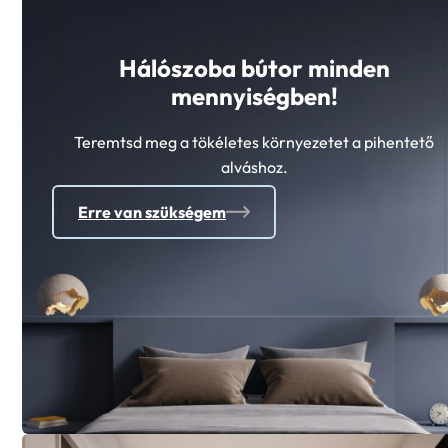
Hálószoba bútor minden
mennyiségben!
Teremtsd meg a tökéletes környezetet a pihentető
alváshoz.
Erre van szükségem