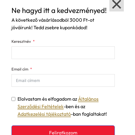
Ne hagyd itt a kedvezményed!
A következő vásárlásodból 3000 Ft-ot
jóváírunk! Tedd zsebre kuponkódod!
Keresztnév
Email cím
Elolvastam és elfogadom az
Általános
Szerződési Feltételek
-ben és az
Adatkezelési tájékoztató
-ban foglaltakat!
Feliratkozom