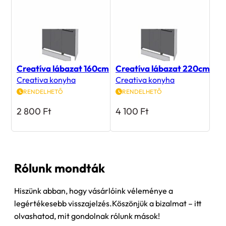
Creatíva lábazat 160cm
Creatíva lábazat 220cm
Creativa konyha
Creativa konyha
RENDELHETŐ
RENDELHETŐ
2 800
Ft
4 100
Ft
Rólunk mondták
Hiszünk abban, hogy vásárlóink véleménye a
legértékesebb visszajelzés.Köszönjük a bizalmat – itt
olvashatod, mit gondolnak rólunk mások!