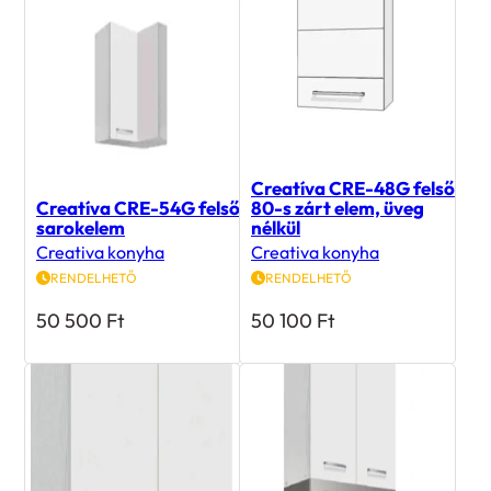
Creatíva CRE-48G felső
Creatíva CRE-54G felső
80-s zárt elem, üveg
sarokelem
nélkül
Creativa konyha
Creativa konyha
RENDELHETŐ
RENDELHETŐ
50 500
Ft
50 100
Ft