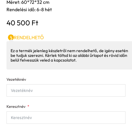
Méret: 60*72*32 cm
Rendelési idő: 6-8 hét
40 500
Ft
RENDELHETŐ
Ez a termék jelenleg készletről nem rendelhető, de igény esetén
be tudjuk szerezni. Kérlek töltsd ki az alábbi űrlapot és rövid időn
belül felvesszük veled a kapcsolatot.
Vezetéknév
Keresztnév