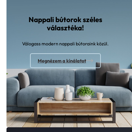
Nappali bútorok széles
választéka!
Válogass modern nappali bútoraink közül.
Megnézem a kínálatot