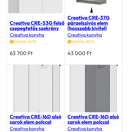
Creatíva CRE-37G
Creatíva CRE-53G felső
páraelszívós elem
csepegtetős szekrény
(hosszabb kivitel)
Creativa konyha
Creativa konyha
RENDELHETŐ
RENDELHETŐ
63 700
Ft
43 000
Ft
Creatíva CRE-16D alsó
Creatíva CRE-16D alsó
sarok elem polccal
sarok elem polccal
Creativa konyha
Creativa konyha
RENDELHETŐ
RENDELHETŐ