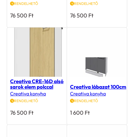
76 500
Ft
76 500
Ft
Creatíva CRE-16D alsó
sarok elem polccal
Creatíva lábazat 100cm
Creativa konyha
Creativa konyha
RENDELHETŐ
RENDELHETŐ
76 500
Ft
1 600
Ft