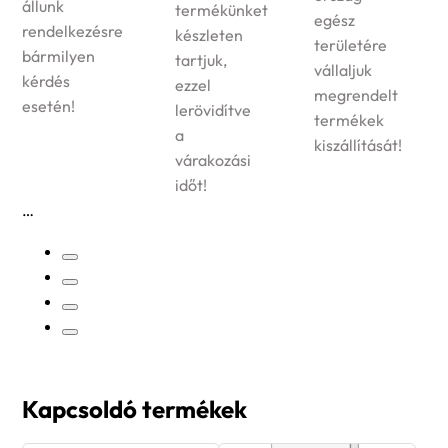
állunk
termékünket
egész
rendelkezésre
készleten
területére
bármilyen
tartjuk,
vállaljuk
kérdés
ezzel
megrendelt
esetén!
lerövidítve
termékek
a
kiszállítását!
várakozási
időt!
Kapcsoldó termékek