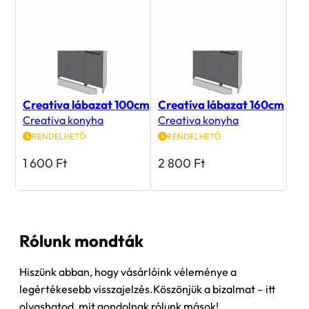
Creatíva lábazat 100cm
Creatíva lábazat 160cm
Creativa konyha
Creativa konyha
RENDELHETŐ
RENDELHETŐ
1 600
Ft
2 800
Ft
Rólunk mondták
Hiszünk abban, hogy vásárlóink véleménye a
legértékesebb visszajelzés.Köszönjük a bizalmat – itt
olvashatod, mit gondolnak rólunk mások!