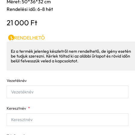
Méret: 50*36*32 cm
Rendelési idő: 6-8 hét
21 000
Ft
RENDELHETŐ
Ez a termék jelenleg készletről nem rendelhető, de igény esetén
be tudjuk szerezni. Kérlek töltsd ki az alábbi űrlapot és rövid időn
belül felvesszük veled a kapcsolatot.
Vezetéknév
Keresztnév