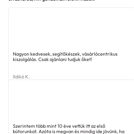
Nagyon kedvesek, segítőkészek, vásárlócentrikus
kiszolgálás. Csak ajánlani tudjuk őket!
Ildikó K.
Szerintem több mint 10 éve vettük itt az első
bútorunkat. Azóta is megvan és mindig ide jövünk, ha
szükségünk van valamire. :)