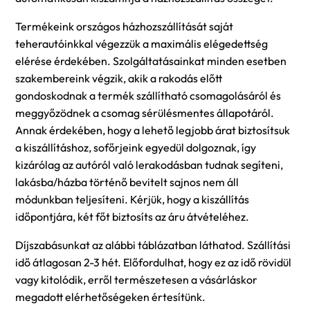
Termékeink országos házhozszállítását saját
teherautóinkkal végezzük a maximális elégedettség
elérése érdekében. Szolgáltatásainkat minden esetben
szakembereink végzik, akik a rakodás előtt
gondoskodnak a termék szállítható csomagolásáról és
meggyőzödnek a csomag sérülésmentes állapotáról.
Annak érdekében, hogy a lehető legjobb árat biztosítsuk
a kiszállításhoz, sofőrjeink egyedül dolgoznak, így
kizárólag az autóról való lerakodásban tudnak segíteni,
lakásba/házba történő bevitelt sajnos nem áll
módunkban teljesíteni. Kérjük, hogy a kiszállítás
időpontjára, két főt biztosíts az áru átvételéhez.
Díjszabásunkat az alábbi táblázatban láthatod. Szállítási
idő átlagosan 2-3 hét. Előfordulhat, hogy ez az idő rövidül
vagy kitolódik, erről természetesen a vásárláskor
megadott elérhetőségeken értesítünk.