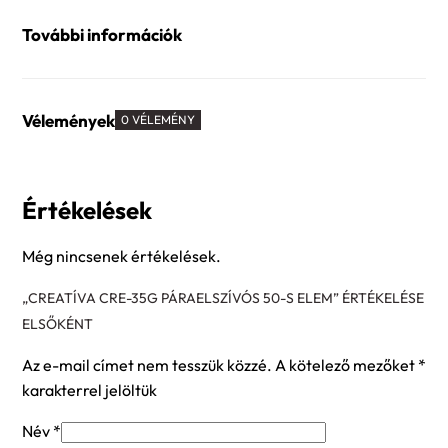
További információk
Vélemények
0 VÉLEMÉNY
Értékelések
Még nincsenek értékelések.
„CREATÍVA CRE-35G PÁRAELSZÍVÓS 50-S ELEM” ÉRTÉKELÉSE
ELSŐKÉNT
Az e-mail címet nem tesszük közzé.
A kötelező mezőket
*
karakterrel jelöltük
Név
*