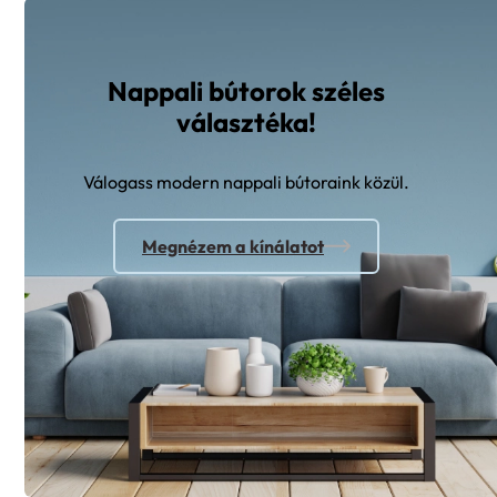
Nappali bútorok széles
választéka!
Válogass modern nappali bútoraink közül.
Megnézem a kínálatot