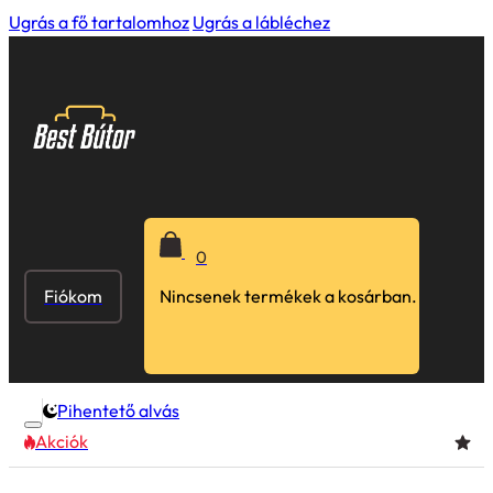
Ugrás a fő tartalomhoz
Ugrás a lábléchez
0
Fiókom
Nincsenek termékek a kosárban.
Pihentető alvás
Akciók