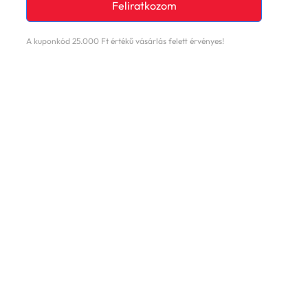
A kuponkód 25.000 Ft értékű vásárlás felett érvényes!