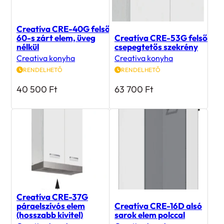
Creatíva CRE-40G felső
60-s zárt elem, üveg
Creatíva CRE-53G felső
nélkül
csepegtetős szekrény
Creativa konyha
Creativa konyha
RENDELHETŐ
RENDELHETŐ
40 500
Ft
63 700
Ft
Creatíva CRE-37G
páraelszívós elem
Creatíva CRE-16D alsó
(hosszabb kivitel)
sarok elem polccal
Creativa konyha
Creativa konyha