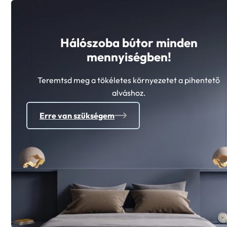
Hálószoba bútor minden
mennyiségben!
Teremtsd meg a tökéletes környezetet a pihentető
alváshoz.
Erre van szükségem