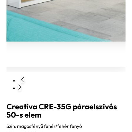
Creatíva CRE-35G páraelszívós
50-s elem
Szín: magasfényű fehér/fehér fenyő