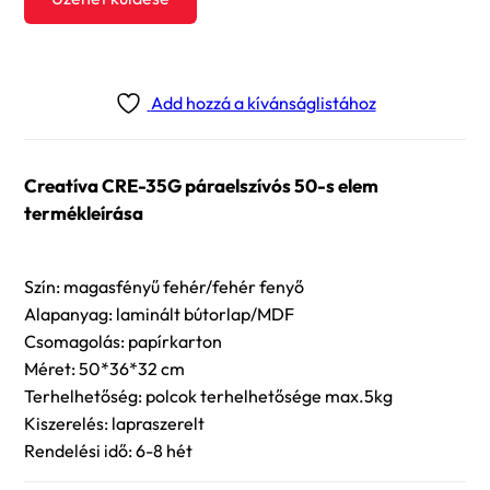
Add hozzá a kívánságlistához
Creatíva CRE-35G páraelszívós 50-s elem
termékleírása
Szín: magasfényű fehér/fehér fenyő
Alapanyag: laminált bútorlap/MDF
Csomagolás: papírkarton
Méret: 50*36*32 cm
Terhelhetőség: polcok terhelhetősége max.5kg
Kiszerelés: lapraszerelt
Rendelési idő: 6-8 hét