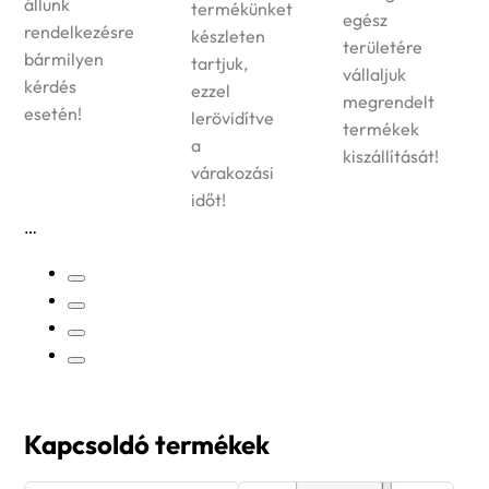
állunk
termékünket
egész
rendelkezésre
készleten
területére
bármilyen
tartjuk,
vállaljuk
kérdés
ezzel
megrendelt
esetén!
lerövidítve
termékek
a
kiszállítását!
várakozási
időt!
Kapcsoldó termékek