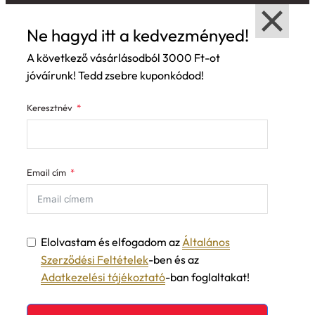
Ne hagyd itt a kedvezményed!
A következő vásárlásodból 3000 Ft-ot
jóváírunk! Tedd zsebre kuponkódod!
Keresztnév
Email cím
Elolvastam és elfogadom az
Általános
Szerződési Feltételek
-ben és az
Adatkezelési tájékoztató
-ban foglaltakat!
Feliratkozom