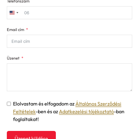
Telefonszám
United
States
Email cím
+1
Üzenet
Elolvastam és elfogadom az
Általános Szerződési
Feltételek
-ben és az
Adatkezelési tájékoztató
-ban
foglaltakat!
Üzenet küldése