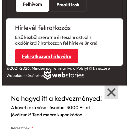
Felhívom
Emailt írok
Hírlevél feliratkozás
Első kézből szeretne értesülni aktuális
akcióinkról? Iratkozzon fel hírlevelünkre!
Feliratkozom hírlevélre
©2021-2026. Minden jog fenntartva a Polstyl Kft. részére
Weboldalt készítette:
Ne hagyd itt a kedvezményed!
A következő vásárlásodból 3000 Ft-ot
jóváírunk! Tedd zsebre kuponkódod!
Keresztnév