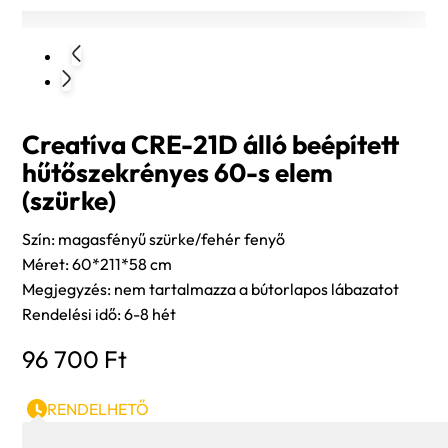
Creatíva CRE-21D álló beépített
hűtőszekrényes 60-s elem
(szürke)
Szín: magasfényű szürke/fehér fenyő
Méret: 60*211*58 cm
Megjegyzés: nem tartalmazza a bútorlapos lábazatot
Rendelési idő: 6-8 hét
96 700
Ft
RENDELHETŐ