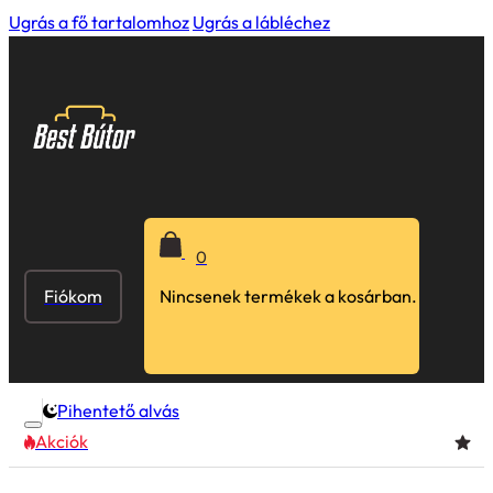
Ugrás a fő tartalomhoz
Ugrás a lábléchez
0
Fiókom
Nincsenek termékek a kosárban.
Pihentető alvás
Akciók