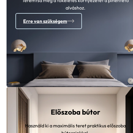
Teremtsd meg a tökéletes környezetet a pihentető
alváshoz.
Erre van szükségem
Előszoba bútor
Használd ki a maximális teret praktikus előszoba