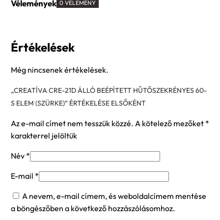
Vélemények
0 VÉLEMÉNY
Értékelések
Még nincsenek értékelések.
„CREATÍVA CRE-21D ÁLLÓ BEÉPÍTETT HŰTŐSZEKRÉNYES 60-
S ELEM (SZÜRKE)” ÉRTÉKELÉSE ELSŐKÉNT
Az e-mail címet nem tesszük közzé.
A kötelező mezőket
*
karakterrel jelöltük
Név
*
E-mail
*
A nevem, e-mail címem, és weboldalcímem mentése
a böngészőben a következő hozzászólásomhoz.