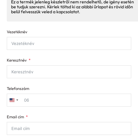
Ez a termék jelenleg készletről nem rendelhető, de igény esetén
be tudjuk szerezni. Kérlek töltsd ki az alábbi űrlapot és rövid időn
belül felvesszük veled a kapcsolatot.
Vezetéknév
Keresztnév
Telefonszám
United
States
Email cím
+1