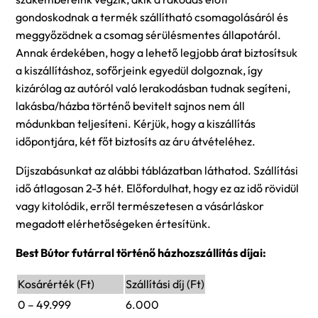
gondoskodnak a termék szállítható csomagolásáról és
meggyőzödnek a csomag sérülésmentes állapotáról.
Annak érdekében, hogy a lehető legjobb árat biztosítsuk
a kiszállításhoz, sofőrjeink egyedül dolgoznak, így
kizárólag az autóról való lerakodásban tudnak segíteni,
lakásba/házba történő bevitelt sajnos nem áll
módunkban teljesíteni. Kérjük, hogy a kiszállítás
időpontjára, két főt biztosíts az áru átvételéhez.
Díjszabásunkat az alábbi táblázatban láthatod. Szállítási
idő átlagosan 2-3 hét. Előfordulhat, hogy ez az idő rövidül
vagy kitolódik, erről természetesen a vásárláskor
megadott elérhetőségeken értesítünk.
Best Bútor futárral történő házhozszállítás díjai:
Kosárérték (Ft)
Szállítási díj (Ft)
0 – 49.999
6.000