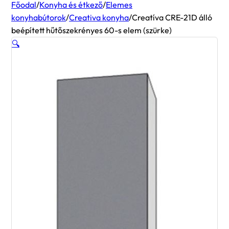
Főodal
/
Konyha és étkező
/
Elemes
konyhabútorok
/
Creativa konyha
/
Creatíva CRE-21D álló
beépített hűtőszekrényes 60-s elem (szürke)
🔍