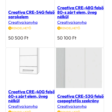
Creatíva CRE-48G felső
Creatíva CRE-54G felső
80-s zárt elem, üveg
sarokelem
nélkül
Creativa konyha
Creativa konyha
RENDELHETŐ
RENDELHETŐ
50 500
Ft
50 100
Ft
Creatíva CRE-40G felső
60-s zárt elem, üveg
Creatíva CRE-53G felső
nélkül
csepegtetős szekrény
Creativa konyha
Creativa konyha