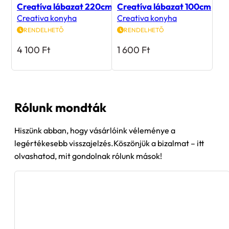
Creatíva lábazat 220cm
Creatíva lábazat 100cm
Creativa konyha
Creativa konyha
RENDELHETŐ
RENDELHETŐ
4 100
Ft
1 600
Ft
Rólunk mondták
Hiszünk abban, hogy vásárlóink véleménye a
legértékesebb visszajelzés.Köszönjük a bizalmat – itt
olvashatod, mit gondolnak rólunk mások!