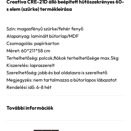
Creatíva CRE-21D álló beépített hűtőszekrényes 60-
s elem (szürke) termékleírása
Szín: magasfényű szürke/fehér fenyő
Alapanyag: laminált bútorlap/MDF
Csomagolás: papírkarton
Méret: 60*211*58 cm
Terhelhetőség: polcok,fiókok terhelhetősége max.5kg
Kiszerelés: lapraszerelt
Szerelhetőség: jobb és bal oldalasra is szerelhető
Megjegyzés: nem tartalmazza a bútorlapos lábazatot
Rendelési idő: 6-8 hét
További információk