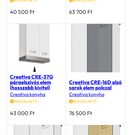
RENDELHETŐ
RENDELHETŐ
40 500
Ft
63 700
Ft
Creatíva CRE-37G
páraelszívós elem
Creatíva CRE-16D alsó
(hosszabb kivitel)
sarok elem polccal
Creativa konyha
Creativa konyha
RENDELHETŐ
RENDELHETŐ
43 000
Ft
76 500
Ft