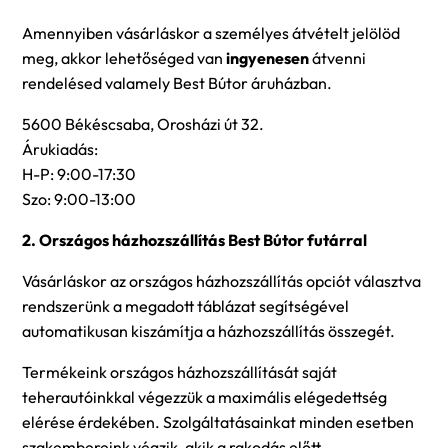
Amennyiben vásárláskor a személyes átvételt jelölöd
meg, akkor lehetőséged van
ingyenesen
átvenni
rendelésed valamely Best Bútor áruházban.
5600 Békéscsaba, Orosházi út 32.
Árukiadás:
H-P: 9:00-17:30
Szo: 9:00-13:00
2. Országos házhozszállítás Best Bútor futárral
Vásárláskor az országos házhozszállítás opciót választva
rendszerünk a megadott táblázat segítségével
automatikusan kiszámítja a házhozszállítás összegét.
Termékeink országos házhozszállítását saját
teherautóinkkal végezzük a maximális elégedettség
elérése érdekében. Szolgáltatásainkat minden esetben
szakembereink végzik, akik a rakodás előtt