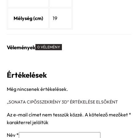
Mélység (cm)
19
Vélemények
0 VÉLEMÉNY
Értékelések
Még nincsenek értékelések.
„SONATA CIPŐSSZEKRÉNY 3D” ÉRTÉKELÉSE ELSŐKÉNT
Az e-mail címet nem tesszük közzé.
A kötelező mezőket
*
karakterrel jelöltük
Név
*