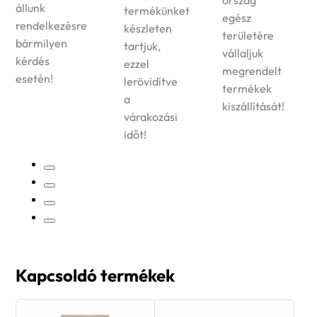
ország
állunk
termékünket
egész
rendelkezésre
készleten
területére
bármilyen
tartjuk,
vállaljuk
kérdés
ezzel
megrendelt
esetén!
lerövidítve
termékek
a
kiszállítását!
várakozási
időt!
Kapcsoldó termékek