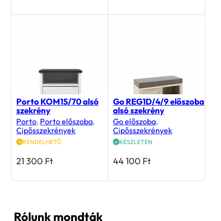
Porto KOM1S/70 alsó
Go REG1D/4/9 előszoba
szekrény
alsó szekrény
Porto
,
Porto előszoba
,
Go előszoba
,
Cipősszekrények
Cipősszekrények
RENDELHETŐ
KÉSZLETEN
21 300
Ft
44 100
Ft
Rólunk mondták