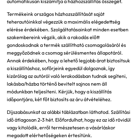
automatikusan kiszámítja a házhozszállítás összegét.
Termékeink országos házhozszállítását saját
teherautóinkkal végezzük a maximális elégedettség
elérése érdekében. Szolgáltatásainkat minden esetben
szakembereink végzik, akik a rakodás előtt
gondoskodnak a termék szállítható csomagolásáról és
meggyőzödnek a csomag sérülésmentes állapotáról.
Annak érdekében, hogy a lehető legjobb árat biztosítsuk
a kiszállításhoz, sofőrjeink egyedül dolgoznak, így
kizárólag az autóról való lerakodásban tudnak segíteni,
lakásba/házba történő bevitelt sajnos nem áll
módunkban teljesíteni. Kérjük, hogy a kiszállítás
időpontjára, két főt biztosíts az áru átvételéhez.
Díjszabásunkat az alábbi táblázatban láthatod. Szállítási
idő átlagosan 2-3 hét. Előfordulhat, hogy ez az idő rövidül
vagy kitolódik, erről természetesen a vásárláskor
megadott elérhetőségeken értesítünk.