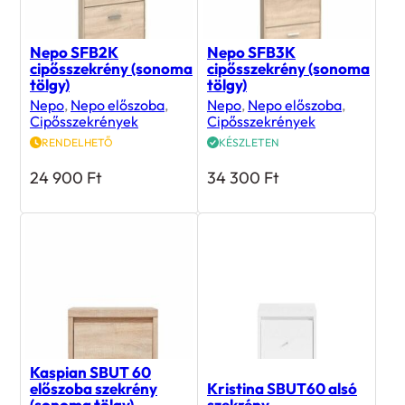
Nepo SFB2K
Nepo SFB3K
cipősszekrény (sonoma
cipősszekrény (sonoma
tölgy)
tölgy)
Nepo
,
Nepo előszoba
,
Nepo
,
Nepo előszoba
,
Cipősszekrények
Cipősszekrények
RENDELHETŐ
KÉSZLETEN
24 900
Ft
34 300
Ft
Kaspian SBUT 60
előszoba szekrény
Kristina SBUT60 alsó
(sonoma tölgy)
szekrény