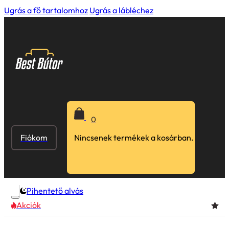
Ugrás a fő tartalomhoz
Ugrás a lábléchez
0
Fiókom
Nincsenek termékek a kosárban.
Pihentető alvás
Akciók