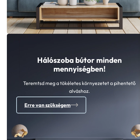
Hálószoba bútor minden
mennyiségben!
Teremtsd meg a tökéletes környezetet a pihentető
alváshoz.
Erre van szükségem