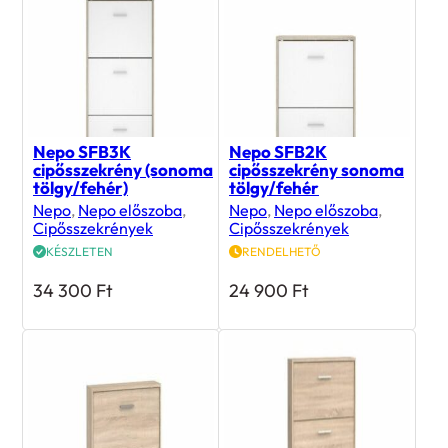
Nepo SFB3K
Nepo SFB2K
cipősszekrény (sonoma
cipősszekrény sonoma
tölgy/fehér)
tölgy/fehér
Nepo
,
Nepo előszoba
,
Nepo
,
Nepo előszoba
,
Cipősszekrények
Cipősszekrények
KÉSZLETEN
RENDELHETŐ
34 300
Ft
24 900
Ft