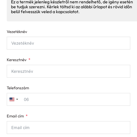
Ez a termék jelenleg készletről nem rendelhető, de igény esetén
be tudjuk szerezni. Kérlek töltsd ki az alábbi űrlapot és rövid időn
belül felvesszük veled a kapcsolatot.
Vezetéknév
Keresztnév
Telefonszám
United
States
Email cím
+1