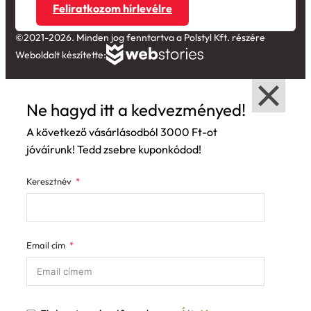
Feliratkozom hírlevélre
©2021-2026. Minden jog fenntartva a Polstyl Kft. részére
Weboldalt készítette:
Ne hagyd itt a kedvezményed!
A következő vásárlásodból 3000 Ft-ot
jóváírunk! Tedd zsebre kuponkódod!
Keresztnév
Email cím