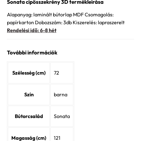
Sonata cipősszekrény 3D termékleírása
Alapanyag: laminált bútorlap MDF Csomagolás:
papírkarton Dobozszám: 3db Kiszerelés: lapraszerelt
Rendelési idő: 6-8 hét
További információk
Szélesség (cm)
72
Szín
barna
Bútorcsalád
Sonata
Magasság (cm)
121