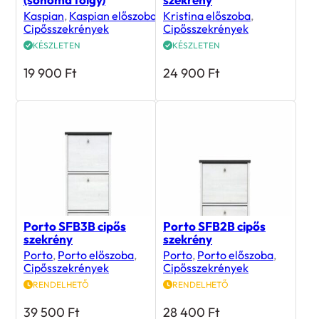
Kaspian
,
Kaspian előszoba
,
Kristina előszoba
,
Cipősszekrények
Cipősszekrények
KÉSZLETEN
KÉSZLETEN
19 900
Ft
24 900
Ft
Porto SFB3B cipős
Porto SFB2B cipős
szekrény
szekrény
Porto
,
Porto előszoba
,
Porto
,
Porto előszoba
,
Cipősszekrények
Cipősszekrények
RENDELHETŐ
RENDELHETŐ
39 500
Ft
28 400
Ft