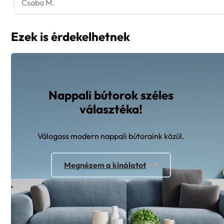
Csaba M.
Ezek is érdekelhetnek
Nappali bútorok széles
választéka!
Válogass modern nappali bútoraink közül.
Megnézem a kínálatot