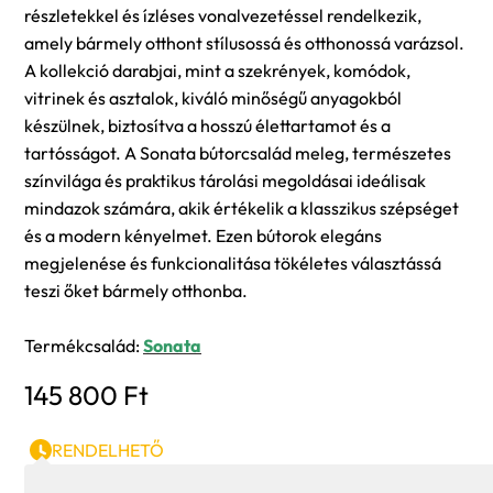
részletekkel és ízléses vonalvezetéssel rendelkezik,
amely bármely otthont stílusossá és otthonossá varázsol.
A kollekció darabjai, mint a szekrények, komódok,
vitrinek és asztalok, kiváló minőségű anyagokból
készülnek, biztosítva a hosszú élettartamot és a
tartósságot. A Sonata bútorcsalád meleg, természetes
színvilága és praktikus tárolási megoldásai ideálisak
mindazok számára, akik értékelik a klasszikus szépséget
és a modern kényelmet. Ezen bútorok elegáns
megjelenése és funkcionalitása tökéletes választássá
teszi őket bármely otthonba.
Termékcsalád:
Sonata
145 800
Ft
RENDELHETŐ