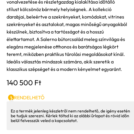
vonalvezetése és részletgazdag kialakítása időtálló
stílust kölcsönöz bármely helyiségnek. A kollekció
darabjai, beleértve a szekrényeket, komódokat, vitrines
szekrényeket és asztalokat, magas minőségű anyagokból
készülnek, biztosítva a tartósságot és a hosszú
élettartamot. A Salerno bútorcsalád meleg színvilága és
elegáns megjelenése otthonos és barátságos légkört
teremt, miközben praktikus tárolási megoldásokat kínál.
Ideális választás mindazok számára, akik szeretik a
klasszikus szépséget és a modern kényelmet egyaránt.
140 500
Ft
RENDELHETŐ
Ez a termék jelenleg készletről nem rendelhető, de igény esetén
be tudjuk szerezni. Kérlek töltsd ki az alábbi űrlapot és rövid időn
belül felvesszük veled a kapcsolatot.