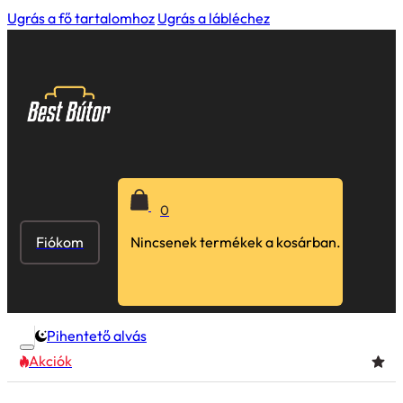
Ugrás a fő tartalomhoz
Ugrás a lábléchez
0
Fiókom
Nincsenek termékek a kosárban.
Pihentető alvás
Akciók