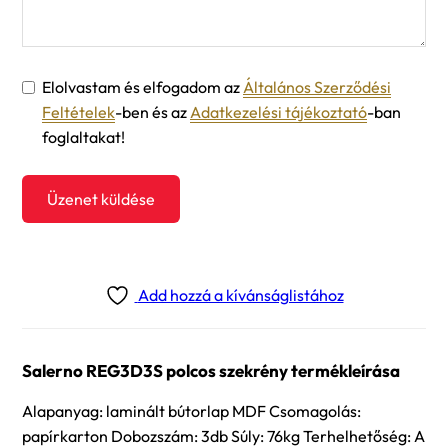
Elolvastam és elfogadom az
Általános Szerződési
Feltételek
-ben és az
Adatkezelési tájékoztató
-ban
foglaltakat!
Üzenet küldése
Add hozzá a kívánságlistához
Salerno REG3D3S polcos szekrény termékleírása
Alapanyag: laminált bútorlap MDF Csomagolás:
papírkarton Dobozszám: 3db Súly: 76kg Terhelhetőség: A