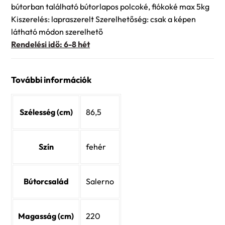
bútorban található bútorlapos polcoké, fiókoké max 5kg
Kiszerelés: lapraszerelt Szerelhetőség: csak a képen
látható módon szerelhető
Rendelési idő: 6-8 hét
További információk
Szélesség (cm)
86,5
Szín
fehér
Bútorcsalád
Salerno
Magasság (cm)
220