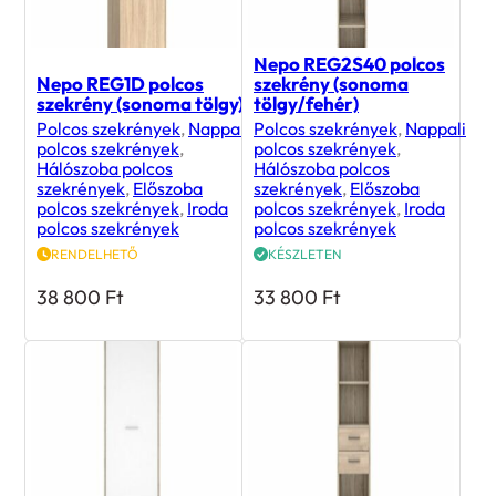
Nepo REG2S40 polcos
Nepo REG1D polcos
szekrény (sonoma
szekrény (sonoma tölgy)
tölgy/fehér)
Polcos szekrények
,
Nappali
Polcos szekrények
,
Nappali
polcos szekrények
,
polcos szekrények
,
Hálószoba polcos
Hálószoba polcos
szekrények
,
Előszoba
szekrények
,
Előszoba
polcos szekrények
,
Iroda
polcos szekrények
,
Iroda
polcos szekrények
polcos szekrények
RENDELHETŐ
KÉSZLETEN
38 800
Ft
33 800
Ft