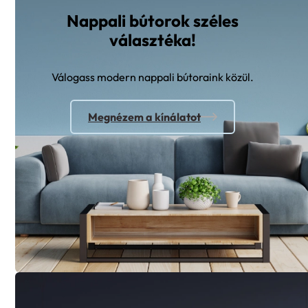
Nappali bútorok széles
választéka!
Válogass modern nappali bútoraink közül.
Megnézem a kínálatot