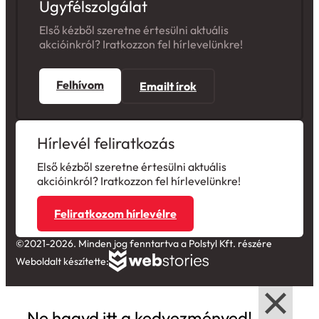
Ügyfélszolgálat
Első kézből szeretne értesülni aktuális
akcióinkról? Iratkozzon fel hírlevelünkre!
Felhívom
Emailt írok
Hírlevél feliratkozás
Első kézből szeretne értesülni aktuális
akcióinkról? Iratkozzon fel hírlevelünkre!
Feliratkozom hírlevélre
©2021-2026. Minden jog fenntartva a Polstyl Kft. részére
Weboldalt készítette:
Ne hagyd itt a kedvezményed!