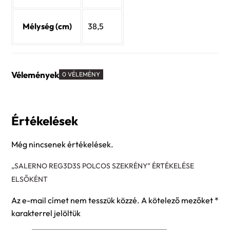
Mélység (cm)
38,5
Vélemények
0 VÉLEMÉNY
Értékelések
Még nincsenek értékelések.
„SALERNO REG3D3S POLCOS SZEKRÉNY” ÉRTÉKELÉSE
ELSŐKÉNT
Az e-mail címet nem tesszük közzé.
A kötelező mezőket
*
karakterrel jelöltük