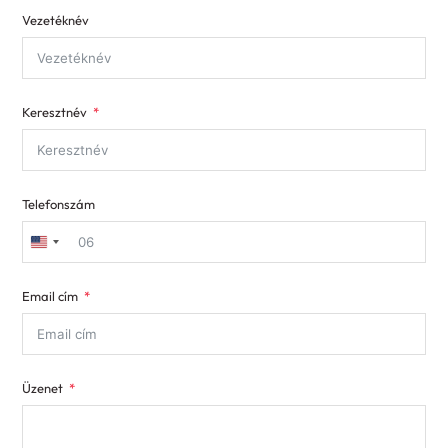
Vezetéknév
Keresztnév
Telefonszám
United
States
Email cím
+1
Üzenet