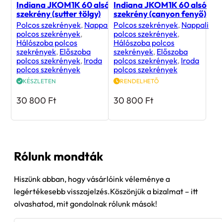
Indiana JKOM1K 60 alsó
Indiana JKOM1K 60 alsó
szekrény (sutter tölgy)
szekrény (canyon fenyő)
Polcos szekrények
,
Nappali
Polcos szekrények
,
Nappali
polcos szekrények
,
polcos szekrények
,
Hálószoba polcos
Hálószoba polcos
szekrények
,
Előszoba
szekrények
,
Előszoba
polcos szekrények
,
Iroda
polcos szekrények
,
Iroda
polcos szekrények
polcos szekrények
KÉSZLETEN
RENDELHETŐ
30 800
Ft
30 800
Ft
Rólunk mondták
Hiszünk abban, hogy vásárlóink véleménye a
legértékesebb visszajelzés.Köszönjük a bizalmat – itt
olvashatod, mit gondolnak rólunk mások!