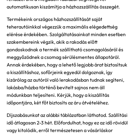
automatikusan kiszámítja a házhozszállítás összegét.
Termékeink országos házhozszállítását saját
teherautóinkkal végezzük a maximális elégedettség
elérése érdekében. Szolgáltatásainkat minden esetben
szakembereink végzik, akik a rakodás előtt
gondoskodnak a termék szállítható csomagolásáról és
meggyőzödnek a csomag sérülésmentes állapotáról.
Annak érdekében, hogy a lehető legjobb árat biztosítsuk
a kiszállításhoz, sofőrjeink egyedül dolgoznak, így
kizárólag az autóról való lerakodásban tudnak segíteni,
lakásba/házba történő bevitelt sajnos nem áll
módunkban teljesíteni. Kérjük, hogy a kiszállítás
időpontjára, két főt biztosíts az áru átvételéhez.
Díjszabásunkat az alábbi táblázatban láthatod. Szállítási
idő átlagosan 2-3 hét. Előfordulhat, hogy ez az idő rövidül
vagy kitolódik, erről természetesen a vásárláskor