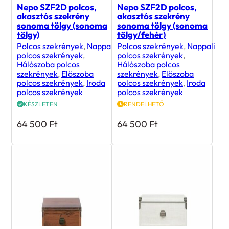
Nepo SZF2D polcos,
Nepo SZF2D polcos,
akasztós szekrény
akasztós szekrény
sonoma tölgy (sonoma
sonoma tölgy (sonoma
tölgy)
tölgy/fehér)
Polcos szekrények
,
Nappali
Polcos szekrények
,
Nappali
polcos szekrények
,
polcos szekrények
,
Hálószoba polcos
Hálószoba polcos
szekrények
,
Előszoba
szekrények
,
Előszoba
polcos szekrények
,
Iroda
polcos szekrények
,
Iroda
polcos szekrények
polcos szekrények
KÉSZLETEN
RENDELHETŐ
64 500
Ft
64 500
Ft