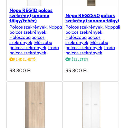
Nepo REG1D polcos
szekrény (sonoma
Nepo REG2S40 polcos
tölgy/fehér)
szekrény (sonoma tölgy)
Polcos szekrények
,
Nappali
Polcos szekrények
,
Nappali
polcos szekrények
,
polcos szekrények
,
Hálószoba polcos
Hálószoba polcos
szekrények
,
Előszoba
szekrények
,
Előszoba
polcos szekrények
,
Iroda
polcos szekrények
,
Iroda
polcos szekrények
polcos szekrények
RENDELHETŐ
KÉSZLETEN
38 800
Ft
33 800
Ft