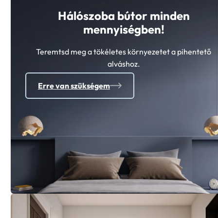
Hálószoba bútor minden
mennyiségben!
Teremtsd meg a tökéletes környezetet a pihentető
alváshoz.
Erre van szükségem