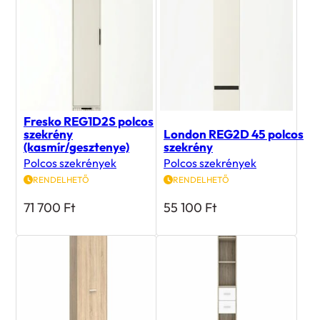
Fresko REG1D2S polcos
szekrény
London REG2D 45 polcos
(kasmír/gesztenye)
szekrény
Polcos szekrények
Polcos szekrények
RENDELHETŐ
RENDELHETŐ
71 700
Ft
55 100
Ft