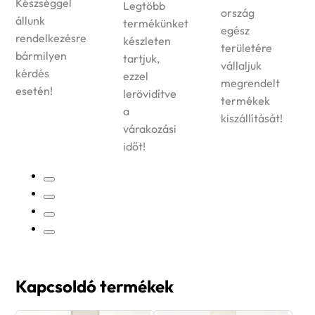
Készséggel
Legtöbb
ország
állunk
termékünket
egész
rendelkezésre
készleten
területére
bármilyen
tartjuk,
vállaljuk
kérdés
ezzel
megrendelt
esetén!
lerövidítve
termékek
a
kiszállítását!
várakozási
időt!
Kapcsoldó termékek