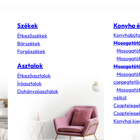
Székek
Konyha é
Konyhabúto
Étkezőszékek
Mosogatót
Bárszékek
Mosogatót
Forgószékek
Mosogatót
Asztalok
Mosogatótá
Mosogatót
Étkezőasztalok
csepegtető
Íróasztalok
Mosogatót
Dohányzóasztalok
nélkül
Csaptelepe
Csaptelepek
Konyhai kie