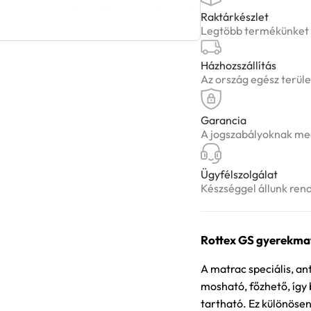
Raktárkészlet
Legtöbb termékünket ké
Házhozszállítás
Az ország egész terüle
Garancia
A jogszabályoknak meg
Ügyfélszolgálat
Készséggel állunk ren
Rottex GS gyerekma
A matrac speciális, an
mosható, főzhető, így
tartható. Ez különös