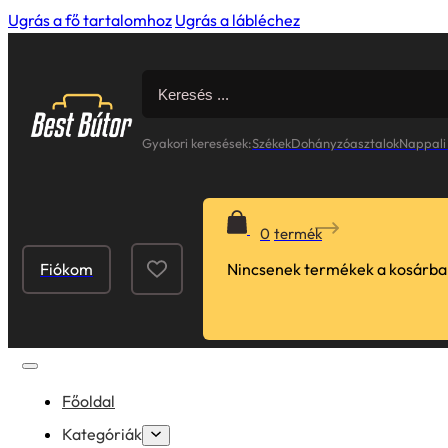
Ugrás a fő tartalomhoz
Ugrás a lábléchez
Search
for:
Gyakori keresések:
Székek
Dohányzóasztalok
Nappali
0
Fiókom
Nincsenek termékek a kosárba
Főoldal
Kategóriák