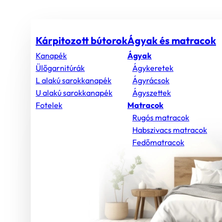
Kárpitozott bútorok
Ágyak és matracok
Kanapék
Ágyak
Ülőgarnitúrák
Ágykeretek
L alakú sarokkanapék
Ágyrácsok
U alakú sarokkanapék
Ágyszettek
Fotelek
Matracok
Rugós matracok
Habszivacs matracok
Fedőmatracok