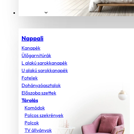
Helyiségek
Nappali
Kanapék
Ülőgarnitúrák
L alakú sarokkanapék
U alakú sarokkanapék
Fotelek
Dohányzóasztalok
Előszoba szettek
Tárolás
Komódok
Polcos szekrények
Polcok
TV állványok