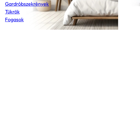
Gardróbszekrények
Tükrök
Fogasok