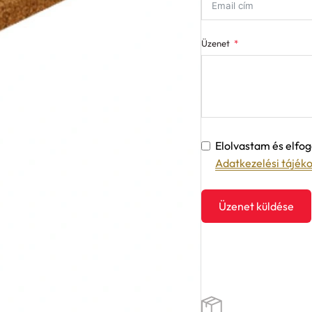
Üzenet
Elolvastam és elf
Adatkezelési tájék
Üzenet küldése