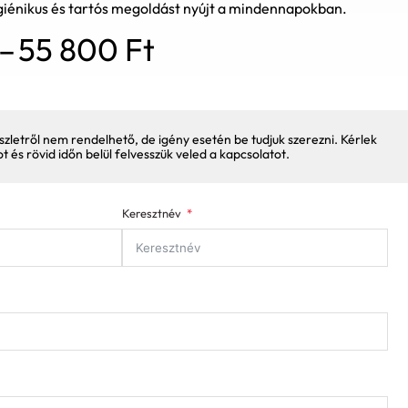
igiénikus és tartós megoldást nyújt a mindennapokban.
Ártartomány:
–
55 800
Ft
25
000 Ft
-
55
szletről nem rendelhető, de igény esetén be tudjuk szerezni. Kérlek
800 Ft
pot és rövid időn belül felvesszük veled a kapcsolatot.
Keresztnév