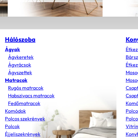
Hálószoba
Kon
Ágyak
Étkez
Ágykeretek
Bárs
Ágyrácsok
Étkez
Ágyszettek
Moso
Matracok
Mosog
Rugós matracok
Csap
Habszivacs matracok
Csapt
Fedőmatracok
Komó
Komódok
Polco
Polcos szekrények
Polco
Polcok
Vitri
Éjjeliszekrények
Konyh