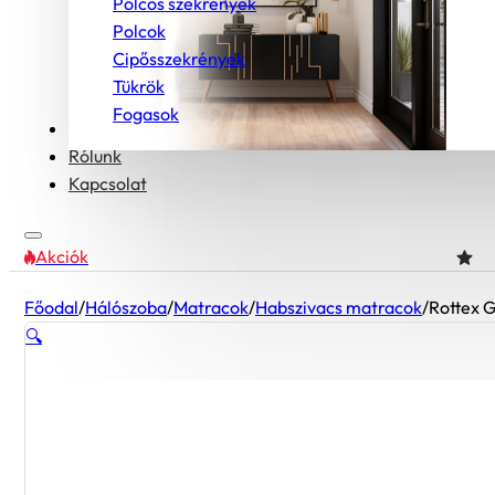
Polcos szekrények
Polcok
Cipősszekrények
Tükrök
Fogasok
Bútorcsaládok
Rólunk
Kapcsolat
Akciók
Főodal
/
Hálószoba
/
Matracok
/
Habszivacs matracok
/
Rottex 
🔍