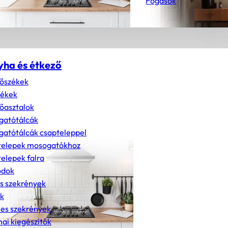
Fogasok
yha és étkező
őszékek
zékek
őasztalok
gatótálcák
atótálcák csapteleppel
telepek mosogatókhoz
elepek falra
dok
s szekrények
k
nes szekrények
ai kiegészítők