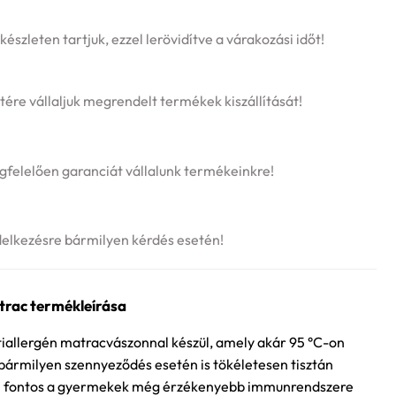
szleten tartjuk, ezzel lerövidítve a várakozási időt!
tére vállaljuk megrendelt termékek kiszállítását!
felelően garanciát vállalunk termékeinkre!
delkezésre bármilyen kérdés esetén!
trac termékleírása
tiallergén matracvászonnal készül, amely akár 95 °C-on
 bármilyen szennyeződés esetén is tökéletesen tisztán
en fontos a gyermekek még érzékenyebb immunrendszere