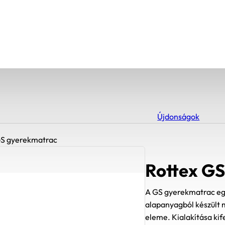
Újdonságok
GS gyerekmatrac
Rottex G
A GS gyerekmatrac egy
alapanyagból készült 
eleme. Kialakítása ki