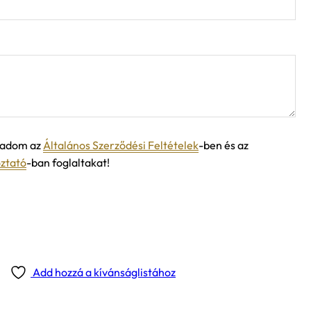
ogadom az
Általános Szerződési Feltételek
-ben és az
oztató
-ban foglaltakat!
Add hozzá a kívánságlistához