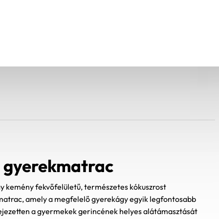
S gyerekmatrac
 kemény fekvőfelületű, természetes kókuszrost
matrac, amely a megfelelő gyerekágy egyik legfontosabb
fejezetten a gyermekek gerincének helyes alátámasztását