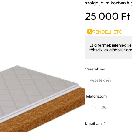
szolgálja, miközben h
25 000
Ft
RENDELHETŐ
Ez a termék jelenleg ké
töltsd ki az alábbi űrla
Vezetéknév
Telefonszám
Email cím