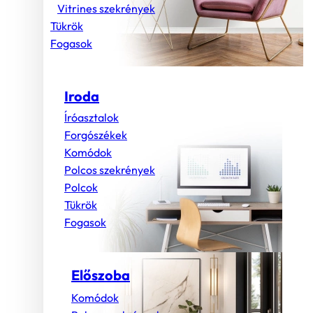
Vitrines szekrények
Tükrök
Fogasok
Iroda
Íróasztalok
Forgószékek
Komódok
Polcos szekrények
Polcok
Tükrök
Fogasok
Előszoba
Komódok