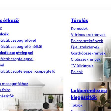
s étkező
Tárolás
r
Komódok
álcák
Vitrines szekrények
álcák csepegtetővel
Polcos szekrények
álcák csepegtető nélkül
Éjjeliszekrények
lcák csapteleppel
Gardróbszekrények
álcák csapteleppel,
Cipősszekrények
vel
TV állványok
álcák csapteleppel, csepegtető
Polcok
k mosogatókhoz
 falra
Lakberendezési
gészítők
kiegészítők
Tükrök