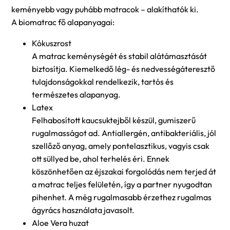
keményebb vagy puhább matracok – alakíthatók ki.
A biomatrac fő alapanyagai:
Kókuszrost
A matrac keménységét és stabil alátámasztását
biztosítja. Kiemelkedő lég- és nedvességáteresztő
tulajdonságokkal rendelkezik, tartós és
természetes alapanyag.
Latex
Felhabosított kaucsuktejből készül, gumiszerű
rugalmasságot ad. Antiallergén, antibakteriális, jól
szellőző anyag, amely pontelasztikus, vagyis csak
ott süllyed be, ahol terhelés éri. Ennek
köszönhetően az éjszakai forgolódás nem terjed át
a matrac teljes felületén, így a partner nyugodtan
pihenhet. A még rugalmasabb érzethez rugalmas
ágyrács használata javasolt.
Aloe Vera huzat