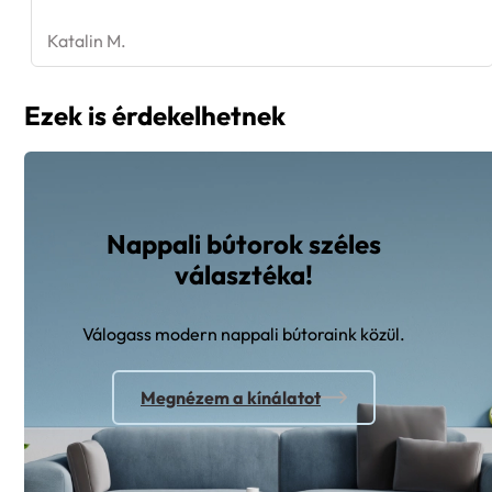
Katalin M.
Ezek is érdekelhetnek
Nappali bútorok széles
választéka!
Válogass modern nappali bútoraink közül.
Megnézem a kínálatot