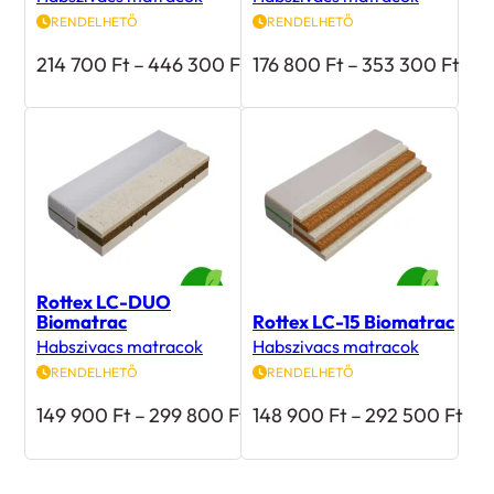
RENDELHETŐ
RENDELHETŐ
Ártartomány:
Árt
214 700
Ft
–
446 300
Ft
176 800
Ft
–
353 300
Ft
214
176
700 Ft
800
-
-
446
353
300 Ft
300
Rottex LC-DUO
Biomatrac
Rottex LC-15 Biomatrac
Habszivacs matracok
Habszivacs matracok
RENDELHETŐ
RENDELHETŐ
Ártartomány:
Árt
149 900
Ft
–
299 800
Ft
148 900
Ft
–
292 500
Ft
149
148
900 Ft
900
-
-
299
29