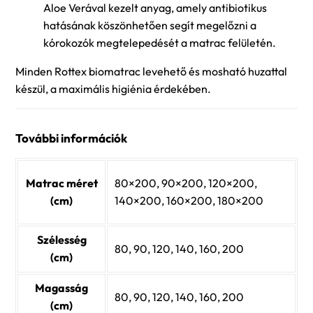
Aloe Verával kezelt anyag, amely antibiotikus
hatásának köszönhetően segít megelőzni a
kórokozók megtelepedését a matrac felületén.
Minden Rottex biomatrac levehető és mosható huzattal
készül, a maximális higiénia érdekében.
További információk
Matrac méret
80×200, 90×200, 120×200,
(cm)
140×200, 160×200, 180×200
Szélesség
80, 90, 120, 140, 160, 200
(cm)
Magasság
80, 90, 120, 140, 160, 200
(cm)