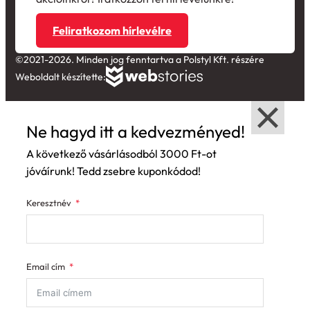
Feliratkozom hírlevélre
©2021-2026. Minden jog fenntartva a Polstyl Kft. részére
Weboldalt készítette:
Ne hagyd itt a kedvezményed!
A következő vásárlásodból 3000 Ft-ot
jóváírunk! Tedd zsebre kuponkódod!
Keresztnév
Email cím