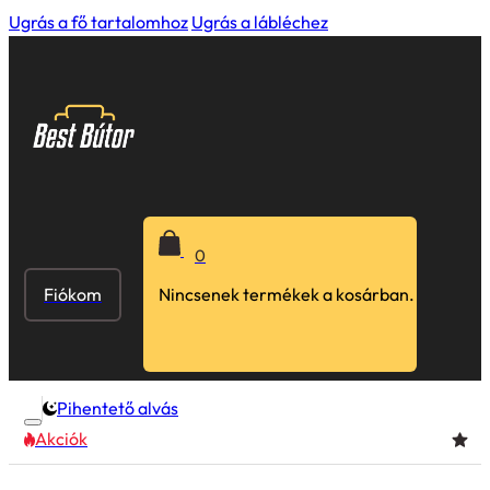
Ugrás a fő tartalomhoz
Ugrás a lábléchez
0
Fiókom
Nincsenek termékek a kosárban.
Pihentető alvás
Akciók