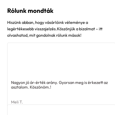
800 Ft
500
Rólunk mondták
Hiszünk abban, hogy vásárlóink véleménye a
legértékesebb visszajelzés.Köszönjük a bizalmat – itt
olvashatod, mit gondolnak rólunk mások!
Nagyon jó ár-érték arány. Gyorsan meg is érkezett az
asztalom. Köszönöm.!
Meli T.