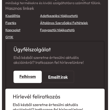
minőségi termékekre és kiváló szolgáltatásra számíthat tőlünk.
Hasznos linkek
Kiszállítás
Adatkezelési tájékoztató
Fizetés
Általános Szerződési Feltételek
Kapcsolat
Fogyasztói tájékoztató
GYIK
Ügyfélszolgálat
Első kézből szeretne értesülni aktuális
akcióinkról? Iratkozzon fel hírlevelünkre!
Felhívom
Emailt írok
Hírlevél feliratkozás
Első kézből szeretne értesülni aktuális
akcióinkról? Iratkozzon fel hírlevelünkre!