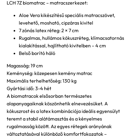
LCH 7Z biomatrac – matracszerkezet:
Aloe Vera kikészítésű speciális matracszövet,
levehető, mosható, cipzáras kivitel
7 zónás latex réteg: 2 × 7 cm
Rugalmas, hullámos kókuszréteg, klímacsatornás
kialakítással, hajlítható kivitelben – 4 cm
Belső borító háló
Magasság: 19 cm
Keménység: közepesen kemény matrac
Maximális terhelhetőség: 130 kg
Gyártási idő: 3-4 hét
A biomatracok elsősorban természetes
alapanyagaiknak köszönhetik elnevezésüket. A
kókuszrost és a latex kombinációja ideális egyensúlyt
teremt a stabil alátámasztás és a kényelmes
rugalmasság között. Az egyes rétegek arányának
változtatásával különböző komfortfokozatok –