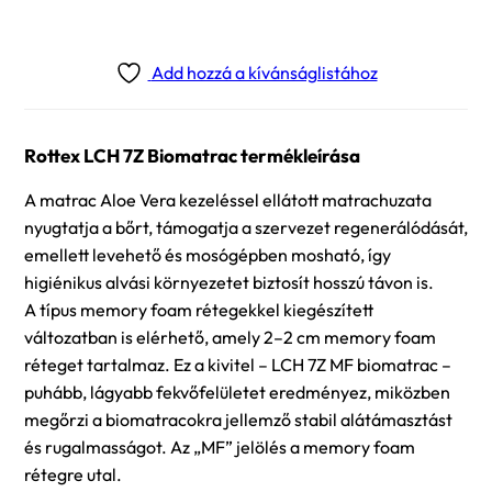
Add hozzá a kívánságlistához
Rottex LCH 7Z Biomatrac termékleírása
A matrac Aloe Vera kezeléssel ellátott matrachuzata
nyugtatja a bőrt, támogatja a szervezet regenerálódását,
emellett levehető és mosógépben mosható, így
higiénikus alvási környezetet biztosít hosszú távon is.
A típus memory foam rétegekkel kiegészített
változatban is elérhető, amely 2–2 cm memory foam
réteget tartalmaz. Ez a kivitel – LCH 7Z MF biomatrac –
puhább, lágyabb fekvőfelületet eredményez, miközben
megőrzi a biomatracokra jellemző stabil alátámasztást
és rugalmasságot. Az „MF” jelölés a memory foam
rétegre utal.