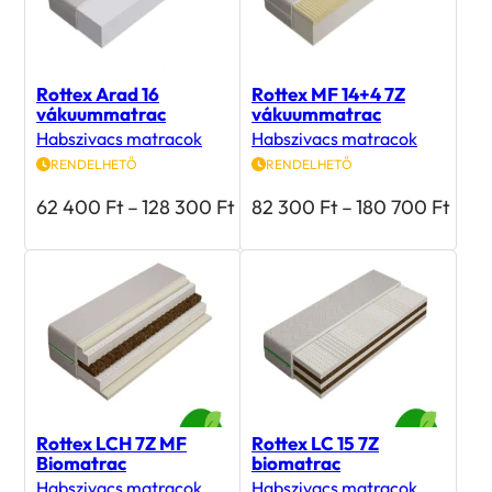
Rottex Arad 16
Rottex MF 14+4 7Z
vákuummatrac
vákuummatrac
Habszivacs matracok
Habszivacs matracok
RENDELHETŐ
RENDELHETŐ
Ártartomány:
Árta
62 400
Ft
–
128 300
Ft
82 300
Ft
–
180 700
Ft
62
82
400 Ft
300 
-
-
128
180
300 Ft
700 
Rottex LCH 7Z MF
Rottex LC 15 7Z
Biomatrac
biomatrac
Habszivacs matracok
Habszivacs matracok