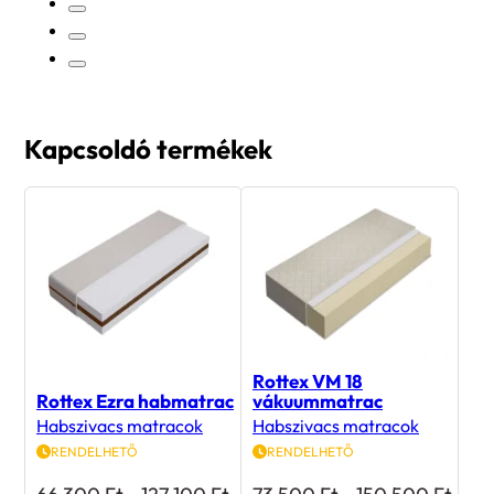
Kapcsoldó termékek
Rottex VM 18
Rottex Ezra habmatrac
vákuummatrac
Habszivacs matracok
Habszivacs matracok
RENDELHETŐ
RENDELHETŐ
Ártartomány:
Árta