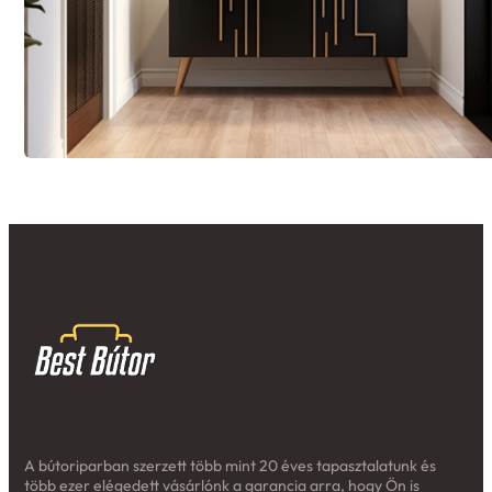
A bútoriparban szerzett több mint 20 éves tapasztalatunk és
több ezer elégedett vásárlónk a garancia arra, hogy Ön is