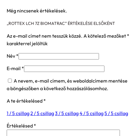
Még nincsenek értékelések.
„ROTTEX LCH 7Z BIOMATRAC” ÉRTÉKELÉSE ELSŐKÉNT
Az e-mail címet nem tesszük közzé.
A kötelező mezőket
*
karakterrel jelöltük
Név
*
E-mail
*
A nevem, e-mail címem, és weboldalcímem mentése
a böngészőben a következő hozzászólásomhoz.
A te értékelésed
*
1 / 5 csillag
2 / 5 csillag
3 / 5 csillag
4 / 5 csillag
5 / 5 csillag
Értékelésed
*