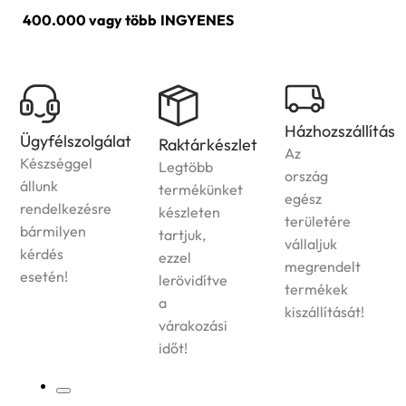
400.000 vagy több
INGYENES
Házhozszállítás
Ügyfélszolgálat
Raktárkészlet
Az
Készséggel
Legtöbb
ország
állunk
termékünket
egész
rendelkezésre
készleten
területére
bármilyen
tartjuk,
vállaljuk
kérdés
ezzel
megrendelt
esetén!
lerövidítve
termékek
a
kiszállítását!
várakozási
időt!