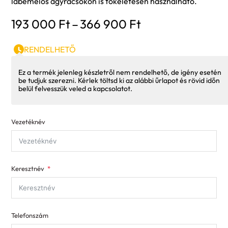
lábemelős ágyrácsokon is tökéletesen használható.
Ártartomány:
193 000
Ft
–
366 900
Ft
193
000 Ft
RENDELHETŐ
-
366
Ez a termék jelenleg készletről nem rendelhető, de igény esetén
be tudjuk szerezni. Kérlek töltsd ki az alábbi űrlapot és rövid időn
900 Ft
belül felvesszük veled a kapcsolatot.
Vezetéknév
Keresztnév
Telefonszám