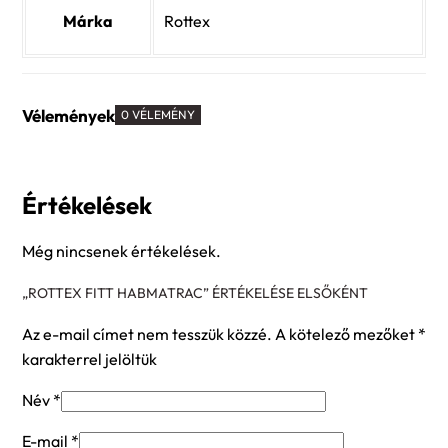
Márka
Rottex
Vélemények
0 VÉLEMÉNY
Értékelések
Még nincsenek értékelések.
„ROTTEX FITT HABMATRAC” ÉRTÉKELÉSE ELSŐKÉNT
Az e-mail címet nem tesszük közzé.
A kötelező mezőket
*
karakterrel jelöltük
Név
*
E-mail
*