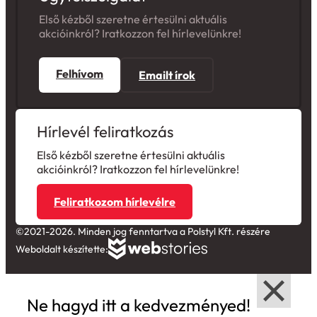
Első kézből szeretne értesülni aktuális
akcióinkról? Iratkozzon fel hírlevelünkre!
Felhívom
Emailt írok
Hírlevél feliratkozás
Első kézből szeretne értesülni aktuális
akcióinkról? Iratkozzon fel hírlevelünkre!
Feliratkozom hírlevélre
©2021-2026. Minden jog fenntartva a Polstyl Kft. részére
Weboldalt készítette:
Ne hagyd itt a kedvezményed!
A következő vásárlásodból 3000 Ft-ot