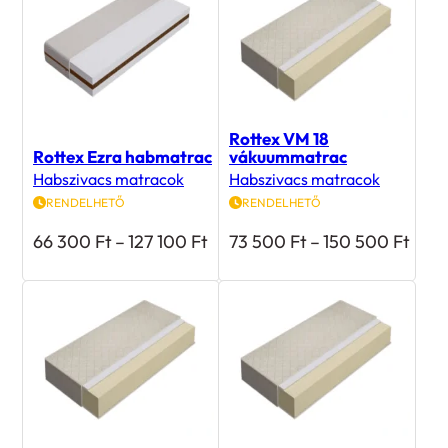
Rottex VM 18
Rottex Ezra habmatrac
vákuummatrac
Habszivacs matracok
Habszivacs matracok
RENDELHETŐ
RENDELHETŐ
Ártartomány:
Árta
66 300
Ft
–
127 100
Ft
73 500
Ft
–
150 500
Ft
66
73
300 Ft
500 
-
-
127
150
100 Ft
500 
Rottex VM 16
Rottex VM