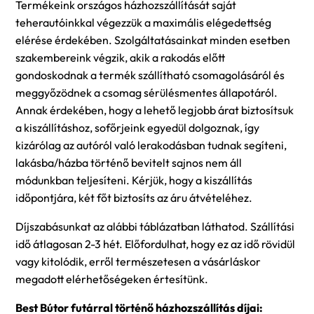
Termékeink országos házhozszállítását saját
teherautóinkkal végezzük a maximális elégedettség
elérése érdekében. Szolgáltatásainkat minden esetben
szakembereink végzik, akik a rakodás előtt
gondoskodnak a termék szállítható csomagolásáról és
meggyőzödnek a csomag sérülésmentes állapotáról.
Annak érdekében, hogy a lehető legjobb árat biztosítsuk
a kiszállításhoz, sofőrjeink egyedül dolgoznak, így
kizárólag az autóról való lerakodásban tudnak segíteni,
lakásba/házba történő bevitelt sajnos nem áll
módunkban teljesíteni. Kérjük, hogy a kiszállítás
időpontjára, két főt biztosíts az áru átvételéhez.
Díjszabásunkat az alábbi táblázatban láthatod. Szállítási
idő átlagosan 2-3 hét. Előfordulhat, hogy ez az idő rövidül
vagy kitolódik, erről természetesen a vásárláskor
megadott elérhetőségeken értesítünk.
Best Bútor futárral történő házhozszállítás díjai: