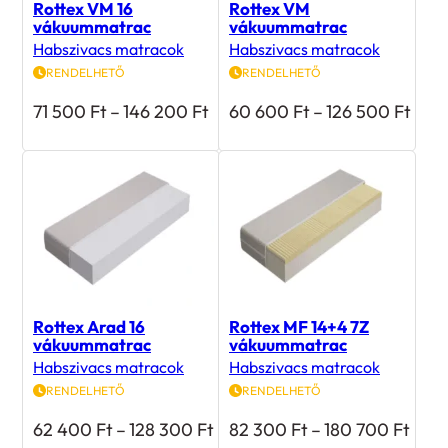
vákuummatrac
vákuummatrac
Habszivacs matracok
Habszivacs matracok
RENDELHETŐ
RENDELHETŐ
Ártartomány:
Árta
71 500
Ft
–
146 200
Ft
60 600
Ft
–
126 500
Ft
71
60
500 Ft
600 
-
-
146
126
200 Ft
500 
Rottex Arad 16
Rottex MF 14+4 7Z
vákuummatrac
vákuummatrac
Habszivacs matracok
Habszivacs matracok
RENDELHETŐ
RENDELHETŐ
Ártartomány:
Árta
62 400
Ft
–
128 300
Ft
82 300
Ft
–
180 700
Ft
62
82
400 Ft
300 