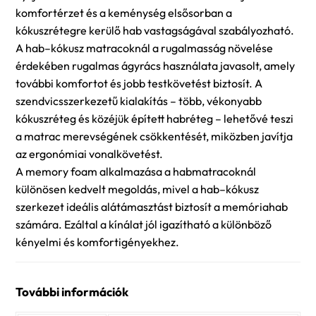
komfortérzet és a keménység elsősorban a
kókuszrétegre kerülő hab vastagságával szabályozható.
A hab–kókusz matracoknál a rugalmasság növelése
érdekében rugalmas ágyrács használata javasolt, amely
további komfortot és jobb testkövetést biztosít. A
szendvicsszerkezetű kialakítás – több, vékonyabb
kókuszréteg és közéjük épített habréteg – lehetővé teszi
a matrac merevségének csökkentését, miközben javítja
az ergonómiai vonalkövetést.
A memory foam alkalmazása a habmatracoknál
különösen kedvelt megoldás, mivel a hab–kókusz
szerkezet ideális alátámasztást biztosít a memóriahab
számára. Ezáltal a kínálat jól igazítható a különböző
kényelmi és komfortigényekhez.
További információk