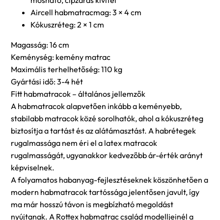
mosható, cipzáras kivitel
Aircell habmatracmag: 3 × 4 cm
Kókuszréteg: 2 × 1 cm
Magasság: 16 cm
Keménység: kemény matrac
Maximális terhelhetőség: 110 kg
Gyártási idő: 3-4 hét
Fitt habmatracok – általános jellemzők
A habmatracok alapvetően inkább a keményebb,
stabilabb matracok közé sorolhatók, ahol a kókuszréteg
biztosítja a tartást és az alátámasztást. A habrétegek
rugalmassága nem éri el a latex matracok
rugalmasságát, ugyanakkor kedvezőbb ár-érték arányt
képviselnek.
A folyamatos habanyag-fejlesztéseknek köszönhetően a
modern habmatracok tartóssága jelentősen javult, így
ma már hosszú távon is megbízható megoldást
nyújtanak. A Rottex habmatrac család modelljeinél a