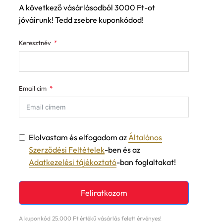
jóváírunk! Tedd zsebre kuponkódod!
Keresztnév
Email cím
Elolvastam és elfogadom az
Általános
Szerződési Feltételek
-ben és az
Adatkezelési tájékoztató
-ban foglaltakat!
Feliratkozom
A kuponkód 25.000 Ft értékű vásárlás felett érvényes!