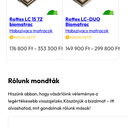
Rottex LC 15 7Z
Rottex LC-DUO
biomatrac
Biomatrac
Habszivacs matracok
Habszivacs matracok
RENDELHETŐ
RENDELHETŐ
Ártartomány:
Árt
176 800
Ft
–
353 300
Ft
149 900
Ft
–
299 800
Ft
176
149
800 Ft
900
-
-
353
29
300 Ft
800
Rólunk mondták
Hiszünk abban, hogy vásárlóink véleménye a
legértékesebb visszajelzés.Köszönjük a bizalmat – itt
olvashatod, mit gondolnak rólunk mások!