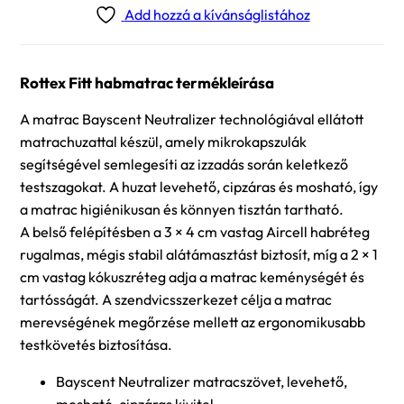
Add hozzá a kívánságlistához
Rottex Fitt habmatrac termékleírása
A matrac Bayscent Neutralizer technológiával ellátott
matrachuzattal készül, amely mikrokapszulák
segítségével semlegesíti az izzadás során keletkező
testszagokat. A huzat levehető, cipzáras és mosható, így
a matrac higiénikusan és könnyen tisztán tartható.
A belső felépítésben a 3 × 4 cm vastag Aircell habréteg
rugalmas, mégis stabil alátámasztást biztosít, míg a 2 × 1
cm vastag kókuszréteg adja a matrac keménységét és
tartósságát. A szendvicsszerkezet célja a matrac
merevségének megőrzése mellett az ergonomikusabb
testkövetés biztosítása.
Bayscent Neutralizer matracszövet, levehető,