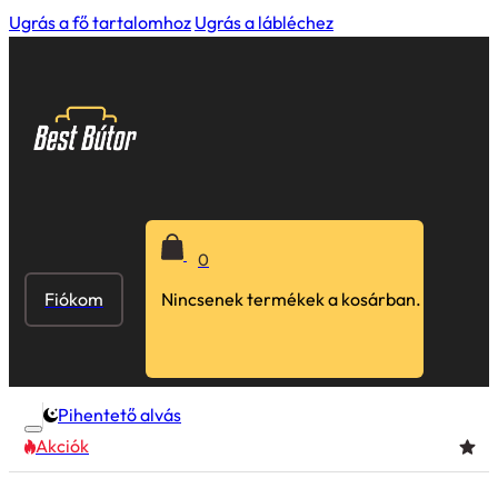
Ugrás a fő tartalomhoz
Ugrás a lábléchez
0
Fiókom
Nincsenek termékek a kosárban.
Pihentető alvás
Akciók