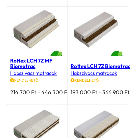
-
-
128
180
300 Ft
700 
Rottex LCH 7Z MF
Biomatrac
Rottex LCH 7Z Biomatrac
Habszivacs matracok
Habszivacs matracok
RENDELHETŐ
RENDELHETŐ
Ártartomány:
Árt
214 700
Ft
–
446 300
Ft
193 000
Ft
–
366 900
Ft
214
193
700 Ft
00
-
-
446
36
300 Ft
900