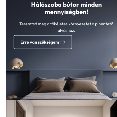
mennyiségben!
Teremtsd meg a tökéletes környezetet a pihentető
alváshoz.
Erre van szükségem
Előszoba bútor