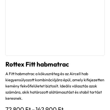
Rottex Fitt habmatrac
A Fitt habmatrac a kókuszréteg és az Aircell hab
kiegyensúlyozott kombinációjára épül, amely kifejezetten
kemény fekvőfelületet biztosít. Ideális választás azok
számára, akik határozott alátámasztást és stabil tartást
keresnek.
Ártartomány:
72 800
Ft
–
142 900
Ft