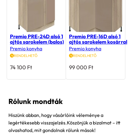
Premio PRE-24D alsó 1
Premio PRE-16D alsó 1
ajtós sarokelem (balos)
ajtós sarokelem kosárral
Premio konyha
Premio konyha
RENDELHETŐ
RENDELHETŐ
74 100
Ft
99 000
Ft
Rólunk mondták
Hiszünk abban, hogy vásárlóink véleménye a
legértékesebb visszajelzés.Köszönjük a bizalmat – itt
olvashatod, mit gondolnak rólunk mások!