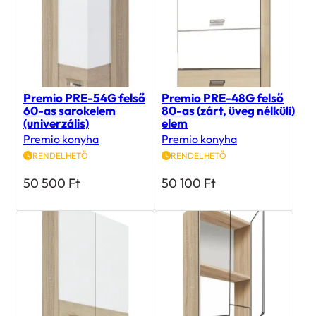
Premio PRE-54G felső
Premio PRE-48G felső
60-as sarokelem
80-as (zárt, üveg nélküli)
(univerzális)
elem
Premio konyha
Premio konyha
RENDELHETŐ
RENDELHETŐ
50 500
Ft
50 100
Ft