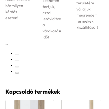
készleten
területére
bármilyen
tartjuk,
vállaljuk
kérdés
ezzel
megrendelt
esetén!
lerövidítve
termékek
a
kiszállítását!
várakozási
időt!
Kapcsoldó termékek