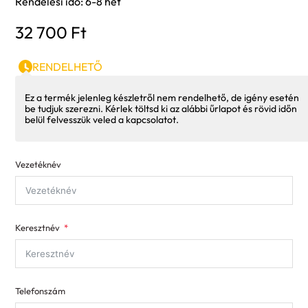
Rendelési idő: 6-8 hét
32 700
Ft
RENDELHETŐ
Ez a termék jelenleg készletről nem rendelhető, de igény esetén
be tudjuk szerezni. Kérlek töltsd ki az alábbi űrlapot és rövid időn
belül felvesszük veled a kapcsolatot.
Vezetéknév
Keresztnév
Telefonszám