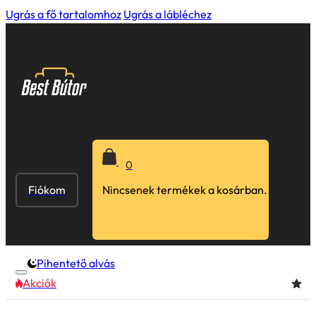
Ugrás a fő tartalomhoz
Ugrás a lábléchez
0
Fiókom
Nincsenek termékek a kosárban.
Pihentető alvás
Akciók