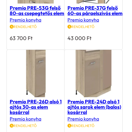
Premio PRE-53G felső
Premio PRE-37G felső
80-as csepegtetős elem
60-as páraelszívós elem
Premio konyha
Premio konyha
RENDELHETŐ
RENDELHETŐ
63 700
Ft
43 000
Ft
Premio PRE-26D alsó 1
Premio PRE-24D alsó 1
ajtós 30-as elem
ajtós sarok elem (balos)
kosárral
kosárral
Premio konyha
Premio konyha
RENDELHETŐ
RENDELHETŐ
66 700
Ft
247 700
Ft