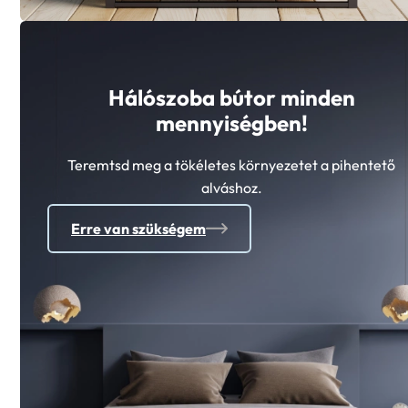
Hálószoba bútor minden
mennyiségben!
Teremtsd meg a tökéletes környezetet a pihentető
alváshoz.
Erre van szükségem