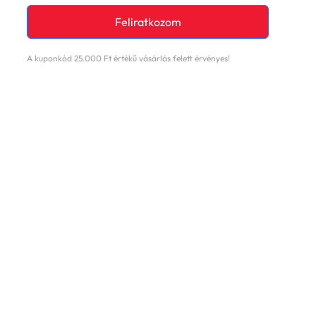
Feliratkozom
A kuponkód 25.000 Ft értékű vásárlás felett érvényes!