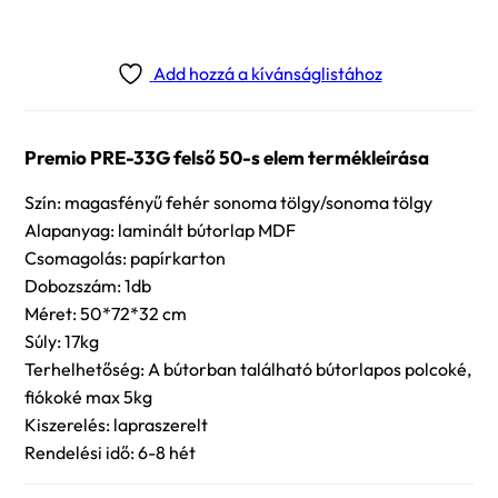
Add hozzá a kívánságlistához
Premio PRE-33G felső 50-s elem termékleírása
Szín: magasfényű fehér sonoma tölgy/sonoma tölgy
Alapanyag: laminált bútorlap MDF
Csomagolás: papírkarton
Dobozszám: 1db
Méret: 50*72*32 cm
Súly: 17kg
Terhelhetőség: A bútorban található bútorlapos polcoké,
fiókoké max 5kg
Kiszerelés: lapraszerelt
Rendelési idő: 6-8 hét