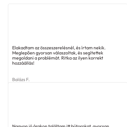
Elakadtam az összeszerelésnél, és írtam nekik.
Meglepően gyorsan válaszoltak, és segítettek
megoldani a problémát. Ritka az ilyen korrekt
hozzáállás!
Balázs F.
Nagyon jó árakon találtam itt bútorokat, gyorsan
megjött és azonnal össze is raktam őket. Köszönöm!