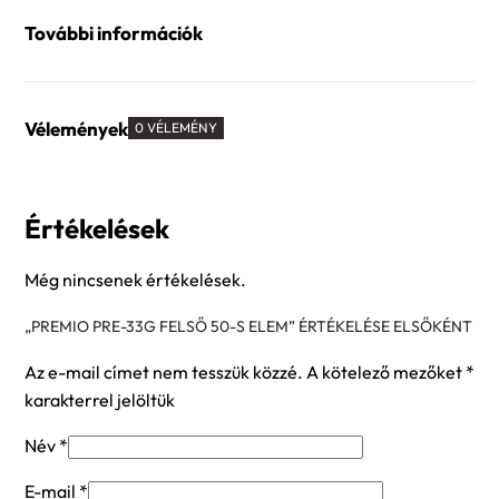
További információk
Vélemények
0 VÉLEMÉNY
Értékelések
Még nincsenek értékelések.
„PREMIO PRE-33G FELSŐ 50-S ELEM” ÉRTÉKELÉSE ELSŐKÉNT
Az e-mail címet nem tesszük közzé.
A kötelező mezőket
*
karakterrel jelöltük
Név
*
E-mail
*