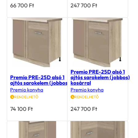
Premio PRE-25D alsó 1
Premio PRE-25D alsó 1
ajtós sarokelem (jobbos)
ajtós sarokelem (jobbos)
kosárral
Premio konyha
Premio konyha
RENDELHETŐ
RENDELHETŐ
74 100
Ft
247 700
Ft