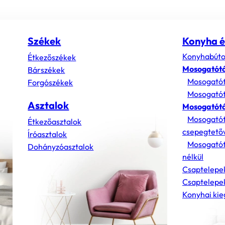
Székek
Konyha é
Konyhabúto
Étkezőszékek
Mosogatót
Bárszékek
Mosogatót
Forgószékek
Mosogatót
Asztalok
Mosogatótá
Mosogatót
Étkezőasztalok
csepegtető
Íróasztalok
Mosogatót
Dohányzóasztalok
nélkül
Csaptelepe
Csaptelepek
Konyhai kie