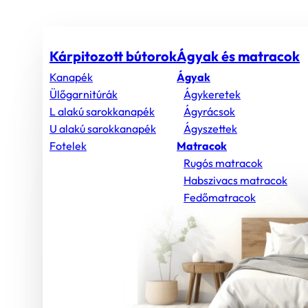
Kárpitozott bútorok
Ágyak és matracok
Kanapék
Ágyak
Ülőgarnitúrák
Ágykeretek
L alakú sarokkanapék
Ágyrácsok
U alakú sarokkanapék
Ágyszettek
Fotelek
Matracok
Rugós matracok
Habszivacs matracok
Fedőmatracok