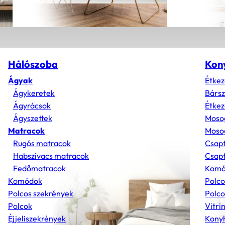
Hálószoba
Kon
Ágyak
Étkez
Ágykeretek
Bárs
Ágyrácsok
Étkez
Ágyszettek
Moso
Matracok
Mosog
Rugós matracok
Csap
Habszivacs matracok
Csapt
Fedőmatracok
Komó
Komódok
Polco
Polcos szekrények
Polco
Polcok
Vitri
Éjjeliszekrények
Konyh