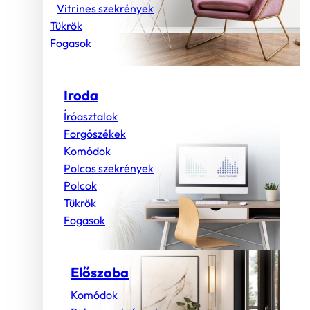
Vitrines szekrények
Tükrök
Fogasok
Iroda
Íróasztalok
Forgószékek
Komódok
Polcos szekrények
Polcok
Tükrök
Fogasok
Előszoba
Komódok