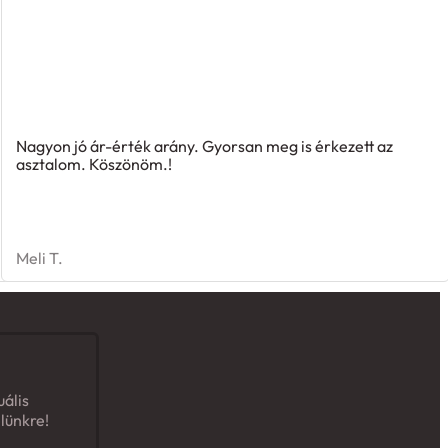
Nagyon jó ár-érték arány. Gyorsan meg is érkezett az
asztalom. Köszönöm.!
Meli T.
uális
elünkre!