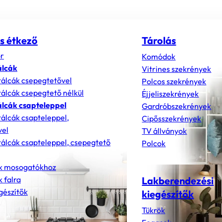
s étkező
Tárolás
r
Komódok
álcák
Vitrines szekrények
álcák csepegtetővel
Polcos szekrények
álcák csepegtető nélkül
Éjjeliszekrények
lcák csapteleppel
Gardróbszekrények
álcák csapteleppel,
Cipősszekrények
vel
TV állványok
álcák csapteleppel, csepegtető
Polcok
k mosogatókhoz
 falra
Lakberendezési
gészítők
kiegészítők
Tükrök