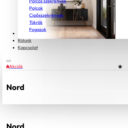
Polcos szekrények
Polcok
Cipősszekrények
Tükrök
Fogasok
Bútorcsaládok
Rólunk
Kapcsolat
Akciók
Nord
Nord