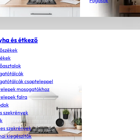
Fogasok
yha és étkező
őszékek
zékek
őasztalok
gatótálcák
atótálcák csapteleppel
telepek mosogatókhoz
elepek falra
dok
s szekrények
k
nes szekrények
ai kiegészítők