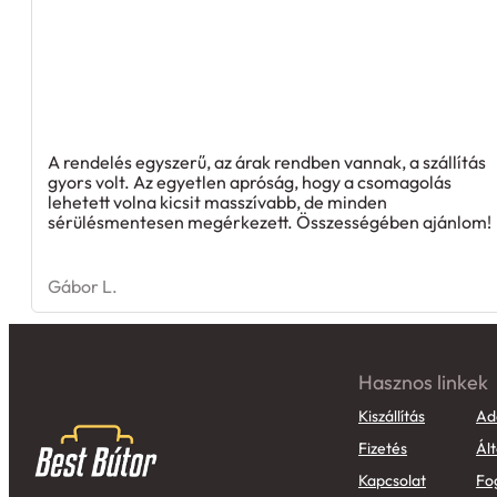
A rendelés egyszerű, az árak rendben vannak, a szállítás
gyors volt. Az egyetlen apróság, hogy a csomagolás
lehetett volna kicsit masszívabb, de minden
sérülésmentesen megérkezett. Összességében ajánlom!
Gábor L.
Hasznos linkek
Kiszállítás
Ad
Fizetés
Ált
Kapcsolat
Fo