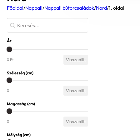
Főoldal
/
Nappali
/
Nappali bútorcsaládok
/
Nord
/
1. oldal
Termék kereső
Ár
Ár
0 Ft
Visszaállít
Szélesség (cm)
Szélesség (cm)
0
Visszaállít
Magasság (cm)
Magasság (cm)
0
Visszaállít
Mélység (cm)