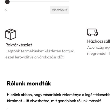
Mélység (cm)
0
Visszaállít
Házhozszáll
Raktárkészlet
Az ország egé
Legtöbb termékünket készleten tartjuk,
megrendelt t
ezzel lerövidítve a várakozási időt!
Rólunk mondták
Hiszünk abban, hogy vásárlóink véleménye a legértékesebb 
bizalmat – itt olvashatod, mit gondolnak rólunk mások!