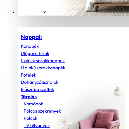
Helyiségek
Nappali
Kanapék
Ülőgarnitúrák
L alakú sarokkanapék
U alakú sarokkanapék
Fotelek
Dohányzóasztalok
Előszoba szettek
Tárolás
Komódok
Polcos szekrények
Polcok
TV állványok