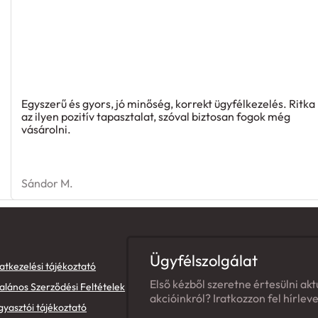
Egyszerű és gyors, jó minőség, korrekt ügyfélkezelés. Ritka
az ilyen pozitív tapasztalat, szóval biztosan fogok még
vásárolni.
Sándor M.
Ügyfélszolgálat
atkezelési tájékoztató
Első kézből szeretne értesülni akt
alános Szerződési Feltételek
akcióinkról? Iratkozzon fel hírlev
gyasztói tájékoztató