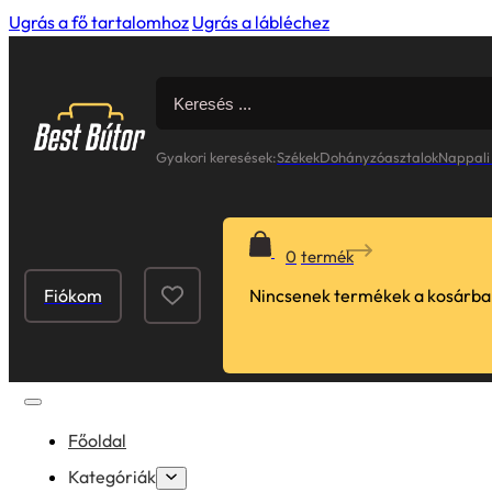
Ugrás a fő tartalomhoz
Ugrás a lábléchez
Search
for:
Gyakori keresések:
Székek
Dohányzóasztalok
Nappali
0
Fiókom
Nincsenek termékek a kosárba
Főoldal
Kategóriák