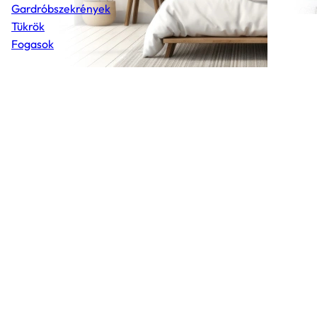
Gardróbszekrények
Tükrök
Fogasok