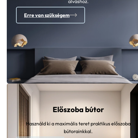
alváshoz.
Erre van szükségem
Előszoba bútor
Használd ki a maximális teret praktikus előszoba
bútorainkkal.