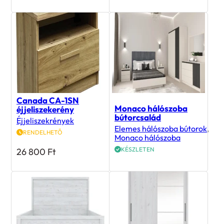
Canada CA-1SN
Monaco hálószoba
éjjeliszekerény
bútorcsalád
Éjjeliszekrények
Elemes hálószoba bútorok
,
RENDELHETŐ
Monaco hálószoba
KÉSZLETEN
26 800
Ft