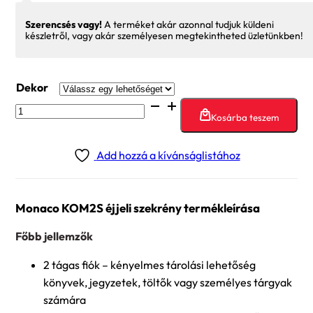
Szerencsés vagy!
A terméket akár azonnal tudjuk küldeni
készletről, vagy akár személyesen megtekintheted üzletünkben!
Dekor
Monaco
Kosárba teszem
KOM2S
éjjeli
Add hozzá a kívánságlistához
szekrény
mennyiség
Monaco KOM2S éjjeli szekrény termékleírása
Főbb jellemzők
2 tágas fiók – kényelmes tárolási lehetőség
könyvek, jegyzetek, töltők vagy személyes tárgyak
számára