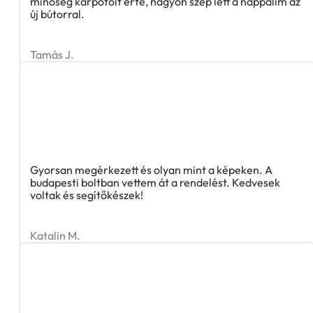
minőség kárpótolt érte, nagyon szép lett a nappalim az
új bútorral.
Tamás J.
Gyorsan megérkezett és olyan mint a képeken. A
budapesti boltban vettem át a rendelést. Kedvesek
voltak és segítőkészek!
Katalin M.