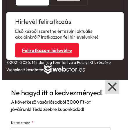
Hírlevél feliratkozás
Első kézből szeretne értesülni aktuális
akcióinkról? Iratkozzon fel hírlevelünkre!
Feliratkozom hírlevélre
©2021-2026. Minden jog fenntartva a Polstyl Kft. részére
Weboldalt készítette:
Ne hagyd itt a kedvezményed!
A következő vásárlásodból 3000 Ft-ot
jóváírunk! Tedd zsebre kuponkódod!
Keresztnév