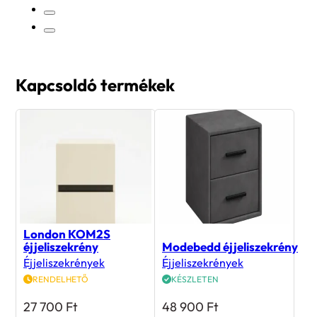
Kapcsoldó termékek
London KOM2S
éjjeliszekrény
Modebedd éjjeliszekrény
Éjjeliszekrények
Éjjeliszekrények
RENDELHETŐ
KÉSZLETEN
27 700
Ft
48 900
Ft