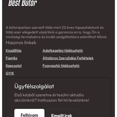
A bútoriparban szerzett több mint 20 éves tapasztalatunk és
több ezer elégedett vásárlónk a garancia arra, hogy Ön is
minőségi termékekre és kiváló szolgáltatásra számíthat tőlünk.
Hasznos linkek
Kiszállítás
Adatkezelési tájékoztató
Fizetés
Általános Szerződési Feltételek
Kapcsolat
Fogyasztói tájékoztató
GYIK
Ügyfélszolgálat
Első kézből szeretne értesülni aktuális
akcióinkról? Iratkozzon fel hírlevelünkre!
Felhívom
Emailt írok