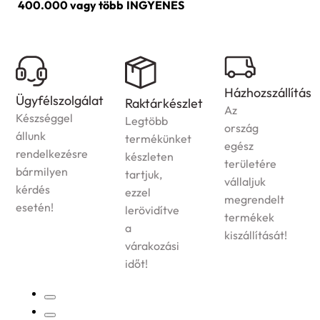
400.000 vagy több
INGYENES
Házhozszállítás
Ügyfélszolgálat
Raktárkészlet
Az
Készséggel
Legtöbb
ország
állunk
termékünket
egész
rendelkezésre
készleten
területére
bármilyen
tartjuk,
vállaljuk
kérdés
ezzel
megrendelt
esetén!
lerövidítve
termékek
a
kiszállítását!
várakozási
időt!