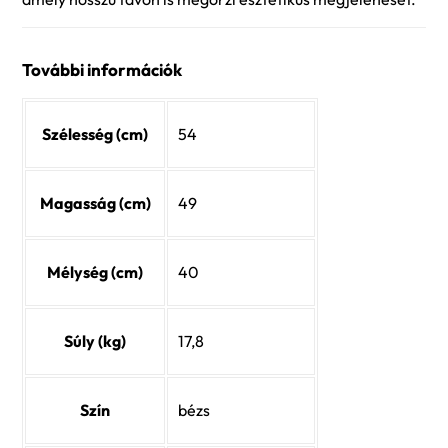
További információk
Szélesség (cm)
54
Magasság (cm)
49
Mélység (cm)
40
Súly (kg)
17,8
Szín
bézs