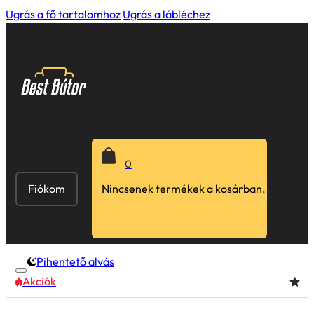
Ugrás a fő tartalomhoz
Ugrás a lábléchez
0
Fiókom
Nincsenek termékek a kosárban.
Pihentető alvás
Akciók