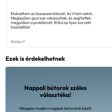
Elakadtam az összeszerelésnél, és írtam nekik.
Meglepően gyorsan válaszoltak, és segítettek
megoldani a problémát. Ritka az ilyen korrekt
hozzáállás!
Balázs F.
Ezek is érdekelhetnek
Nappali bútorok széles
választéka!
Válogass modern nappali bútoraink közül.