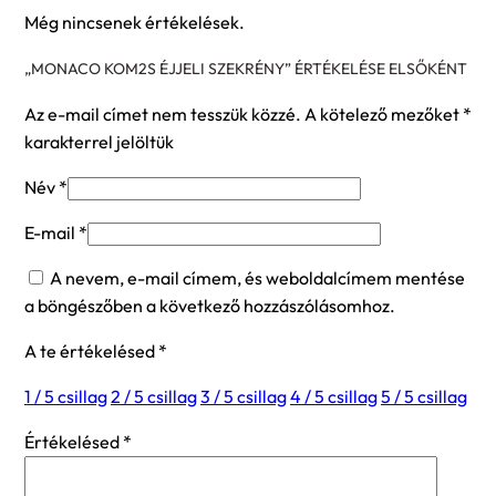
Még nincsenek értékelések.
„MONACO KOM2S ÉJJELI SZEKRÉNY” ÉRTÉKELÉSE ELSŐKÉNT
Az e-mail címet nem tesszük közzé.
A kötelező mezőket
*
karakterrel jelöltük
Név
*
E-mail
*
A nevem, e-mail címem, és weboldalcímem mentése
a böngészőben a következő hozzászólásomhoz.
A te értékelésed
*
1 / 5 csillag
2 / 5 csillag
3 / 5 csillag
4 / 5 csillag
5 / 5 csillag
Értékelésed
*