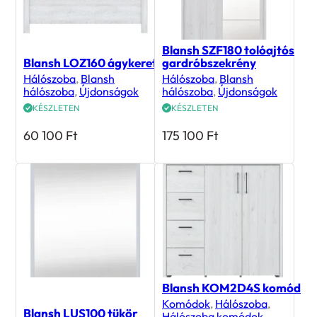
Blansh SZF180 tolóajtós
Blansh LOZ160 ágykeret
gardróbszekrény
Hálószoba
,
Blansh
Hálószoba
,
Blansh
hálószoba
,
Újdonságok
hálószoba
,
Újdonságok
KÉSZLETEN
KÉSZLETEN
60 100
Ft
175 100
Ft
Blansh KOM2D4S komód
Komódok
,
Hálószoba
,
Blansh LUS100 tükör
Hálószoba komódok
,