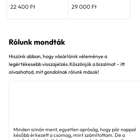
22 400
Ft
29 000
Ft
Rólunk mondták
Hiszünk abban, hogy vásárlóink véleménye a
legértékesebb visszajelzés.Köszönjük a bizalmat – itt
olvashatod, mit gondolnak rólunk mások!
Minden simán ment, egyetlen apróság, hogy pár nappal
később érkezett a csomag, mint számítottam. De a