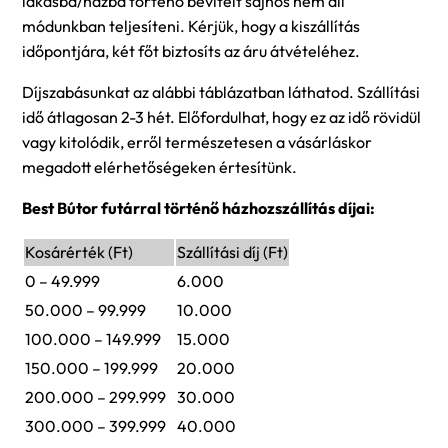
lakásba/házba történő bevitelt sajnos nem áll
módunkban teljesíteni. Kérjük, hogy a kiszállítás
időpontjára, két főt biztosíts az áru átvételéhez.
Díjszabásunkat az alábbi táblázatban láthatod. Szállítási
idő átlagosan 2-3 hét. Előfordulhat, hogy ez az idő rövidül
vagy kitolódik, erről természetesen a vásárláskor
megadott elérhetőségeken értesítünk.
Best Bútor futárral történő házhozszállítás díjai:
Kosárérték (Ft)
Szállítási díj (Ft)
0 – 49.999
6.000
50.000 – 99.999
10.000
100.000 – 149.999
15.000
150.000 – 199.999
20.000
200.000 – 299.999
30.000
300.000 – 399.999
40.000