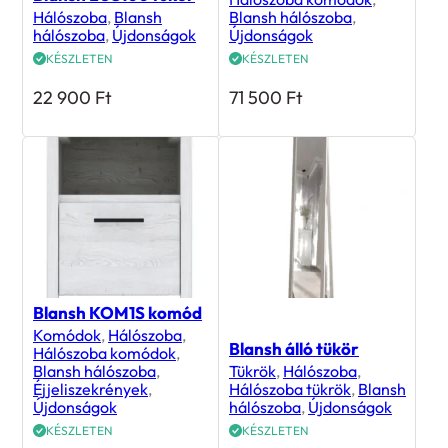
Hálószoba
,
Blansh
Blansh hálószoba
,
hálószoba
,
Újdonságok
Újdonságok
KÉSZLETEN
KÉSZLETEN
22 900
Ft
71 500
Ft
Blansh KOM1S komód
Komódok
,
Hálószoba
,
Blansh álló tükör
Hálószoba komódok
,
Blansh hálószoba
,
Tükrök
,
Hálószoba
,
Éjjeliszekrények
,
Hálószoba tükrök
,
Blansh
Újdonságok
hálószoba
,
Újdonságok
KÉSZLETEN
KÉSZLETEN