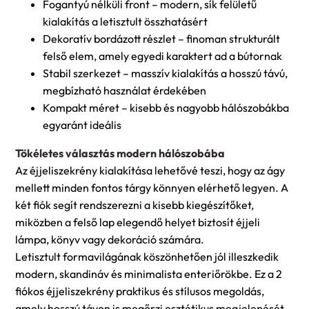
Fogantyú nélküli front – modern, sík felületű
kialakítás a letisztult összhatásért
Dekoratív bordázott részlet – finoman strukturált
felső elem, amely egyedi karaktert ad a bútornak
Stabil szerkezet – masszív kialakítás a hosszú távú,
megbízható használat érdekében
Kompakt méret – kisebb és nagyobb hálószobákba
egyaránt ideális
Tökéletes választás modern hálószobába
Az éjjeliszekrény kialakítása lehetővé teszi, hogy az ágy
mellett minden fontos tárgy könnyen elérhető legyen. A
két fiók segít rendszerezni a kisebb kiegészítőket,
miközben a felső lap elegendő helyet biztosít éjjeli
lámpa, könyv vagy dekoráció számára.
Letisztult formavilágának köszönhetően jól illeszkedik
modern, skandináv és minimalista enteriőrökbe. Ez a 2
fiókos éjjeliszekrény praktikus és stílusos megoldás,
amely hosszú távon is megőrzi esztétikus megjelenését.