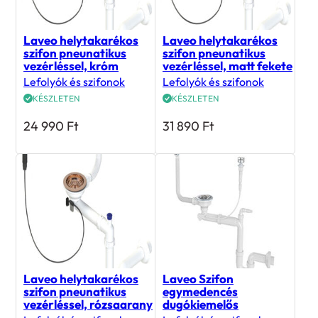
Laveo helytakarékos
Laveo helytakarékos
szifon pneunatikus
szifon pneunatikus
vezérléssel, króm
vezérléssel, matt fekete
Lefolyók és szifonok
Lefolyók és szifonok
KÉSZLETEN
KÉSZLETEN
24 990
Ft
31 890
Ft
Laveo helytakarékos
Laveo Szifon
szifon pneunatikus
egymedencés
vezérléssel, rózsaarany
dugókiemelős