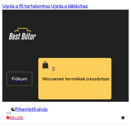
Ugrás a fő tartalomhoz
Ugrás a lábléchez
0
Fiókom
Nincsenek termékek a kosárban.
Pihentető alvás
Akciók