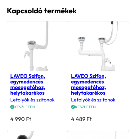
Kapcsoldó termékek
LAVEO Szifon,
LAVEO Szifon,
egymedencés
egymedencés
mosogatóhoz,
mosogatóhoz,
helytakarékos
helytakarékos
Lefolyók és szifonok
Lefolyók és szifonok
KÉSZLETEN
KÉSZLETEN
4 990
Ft
4 489
Ft