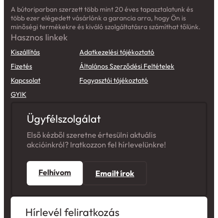
A bútoriparban szerzett több mint 20 éves tapasztalatunk és
több ezer elégedett vásárlónk a garancia arra, hogy Ön is
minőségi termékekre és kiváló szolgáltatásra számíthat tőlünk.
Hasznos linkek
Kiszállítás
Adatkezelési tájékoztató
Fizetés
Általános Szerződési Feltételek
Kapcsolat
Fogyasztói tájékoztató
GYIK
Ügyfélszolgálat
Első kézből szeretne értesülni aktuális
akcióinkról? Iratkozzon fel hírlevelünkre!
Felhívom
Emailt írok
Hírlevél feliratkozás