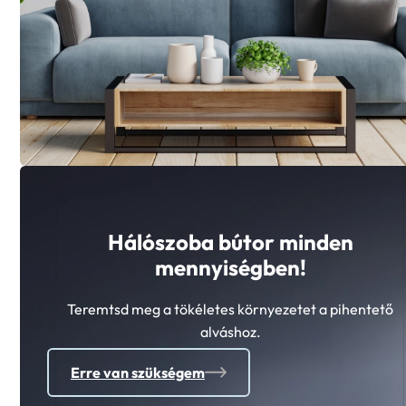
Hálószoba bútor minden
mennyiségben!
Teremtsd meg a tökéletes környezetet a pihentető
alváshoz.
Erre van szükségem