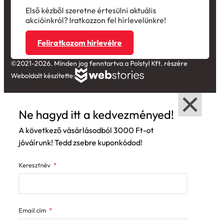
Első kézből szeretne értesülni aktuális
akcióinkról? Iratkozzon fel hírlevelünkre!
Feliratkozom hírlevélre
©2021-2026. Minden jog fenntartva a Polstyl Kft. részére
Weboldalt készítette:
Ne hagyd itt a kedvezményed!
A következő vásárlásodból 3000 Ft-ot
jóváírunk! Tedd zsebre kuponkódod!
Keresztnév
Email cím