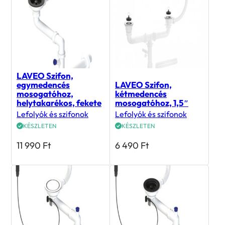
LAVEO Szifon,
egymedencés
LAVEO Szifon,
mosogatóhoz,
kétmedencés
helytakarékos, fekete
mosogatóhoz, 1,5″
Lefolyók és szifonok
Lefolyók és szifonok
KÉSZLETEN
KÉSZLETEN
11 990
Ft
6 490
Ft