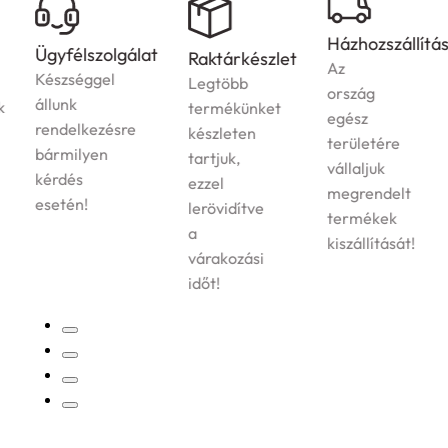
Házhozszállítás
Ügyfélszolgálat
Raktárkészlet
Az
Készséggel
Legtöbb
ország
állunk
termékünket
egész
rendelkezésre
készleten
területére
bármilyen
tartjuk,
vállaljuk
kérdés
ezzel
megrendelt
esetén!
lerövidítve
termékek
a
kiszállítását!
várakozási
időt!