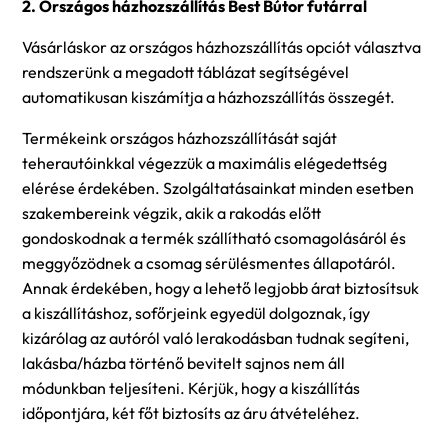
2. Országos házhozszállítás Best Bútor futárral
Vásárláskor az országos házhozszállítás opciót választva
rendszerünk a megadott táblázat segítségével
automatikusan kiszámítja a házhozszállítás összegét.
Termékeink országos házhozszállítását saját
teherautóinkkal végezzük a maximális elégedettség
elérése érdekében. Szolgáltatásainkat minden esetben
szakembereink végzik, akik a rakodás előtt
gondoskodnak a termék szállítható csomagolásáról és
meggyőzödnek a csomag sérülésmentes állapotáról.
Annak érdekében, hogy a lehető legjobb árat biztosítsuk
a kiszállításhoz, sofőrjeink egyedül dolgoznak, így
kizárólag az autóról való lerakodásban tudnak segíteni,
lakásba/házba történő bevitelt sajnos nem áll
módunkban teljesíteni. Kérjük, hogy a kiszállítás
időpontjára, két főt biztosíts az áru átvételéhez.