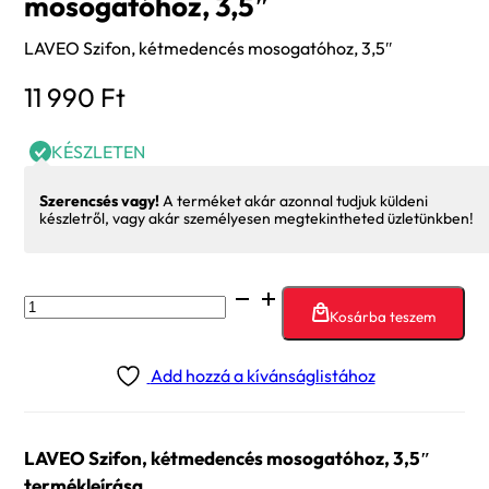
mosogatóhoz, 3,5″
LAVEO Szifon, kétmedencés mosogatóhoz, 3,5″
11 990
Ft
KÉSZLETEN
Szerencsés vagy!
A terméket akár azonnal tudjuk küldeni
készletről, vagy akár személyesen megtekintheted üzletünkben!
LAVEO
Kosárba teszem
Szifon,
kétmedencés
Add hozzá a kívánságlistához
mosogatóhoz,
3,5"
mennyiség
LAVEO Szifon, kétmedencés mosogatóhoz, 3,5″
termékleírása