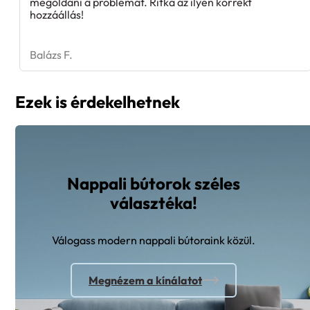
megoldani a problémát. Ritka az ilyen korrekt
hozzáállás!
Balázs F.
Ezek is érdekelhetnek
Nappali bútorok széles
választéka!
Válogass modern nappali bútoraink közül.
Megnézem a kínálatot