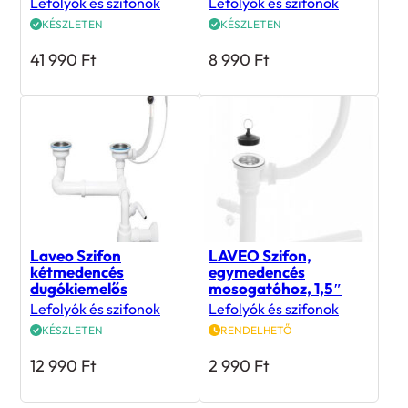
Lefolyók és szifonok
Lefolyók és szifonok
KÉSZLETEN
KÉSZLETEN
41 990
Ft
8 990
Ft
Laveo Szifon
LAVEO Szifon,
kétmedencés
egymedencés
dugókiemelős
mosogatóhoz, 1,5″
Lefolyók és szifonok
Lefolyók és szifonok
KÉSZLETEN
RENDELHETŐ
12 990
Ft
2 990
Ft