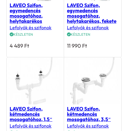
LAVEO Szifon,
LAVEO Szifon,
egymedencés
egymedencés
mosogatóhoz,
mosogatóhoz,
helytakarékos
helytakarékos, fekete
Lefolyók és szifonok
Lefolyók és szifonok
KÉSZLETEN
KÉSZLETEN
4 489
Ft
11 990
Ft
LAVEO Szifon,
LAVEO Szifon,
kétmedencés
kétmedencés
mosogatóhoz, 1,5″
mosogatóhoz, 3,5″
Lefolyók és szifonok
Lefolyók és szifonok