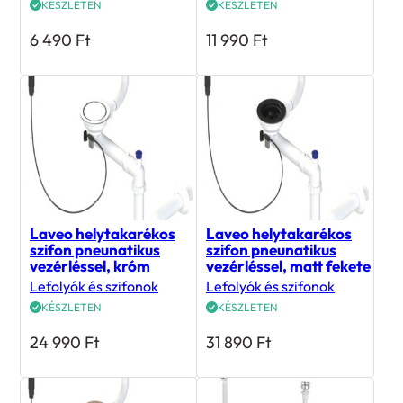
KÉSZLETEN
KÉSZLETEN
6 490
Ft
11 990
Ft
Laveo helytakarékos
Laveo helytakarékos
szifon pneunatikus
szifon pneunatikus
vezérléssel, króm
vezérléssel, matt fekete
Lefolyók és szifonok
Lefolyók és szifonok
KÉSZLETEN
KÉSZLETEN
24 990
Ft
31 890
Ft