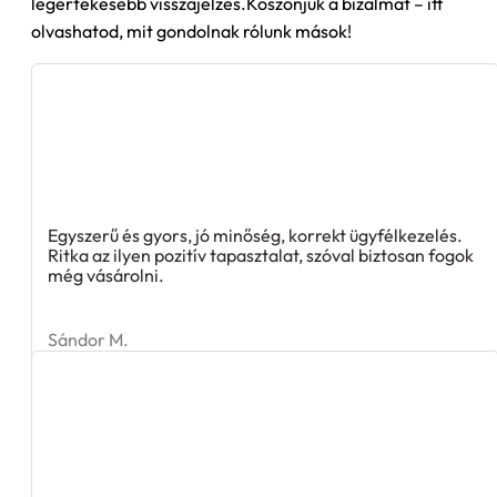
legértékesebb visszajelzés.Köszönjük a bizalmat – itt
olvashatod, mit gondolnak rólunk mások!
Egyszerű és gyors, jó minőség, korrekt ügyfélkezelés.
Ritka az ilyen pozitív tapasztalat, szóval biztosan fogok
még vásárolni.
Sándor M.