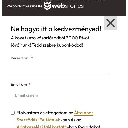
Weboldalt készítette:
Ne hagyd itt a kedvezményed!
A következő vásárlásodból 3000 Ft-ot
jóváírunk! Tedd zsebre kuponkódod!
Keresztnév
Email cím
Elolvastam és elfogadom az
Általános
Szerződési Feltételek
-ben és az
Adatkezelési tájékoztató
-ban foglaltakat!