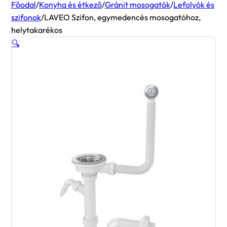
Főodal
/
Konyha és étkező
/
Gránit mosogatók
/
Lefolyók és
szifonok
/
LAVEO Szifon, egymedencés mosogatóhoz,
helytakarékos
🔍