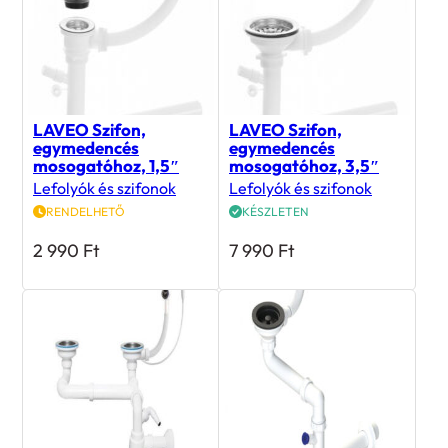
LAVEO Szifon,
LAVEO Szifon,
egymedencés
egymedencés
mosogatóhoz, 1,5″
mosogatóhoz, 3,5″
Lefolyók és szifonok
Lefolyók és szifonok
RENDELHETŐ
KÉSZLETEN
2 990
Ft
7 990
Ft