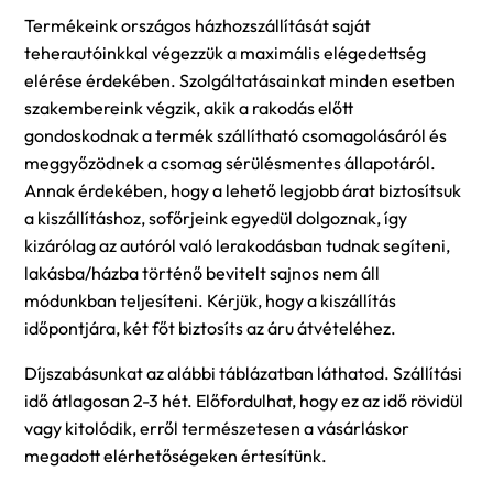
Termékeink országos házhozszállítását saját
teherautóinkkal végezzük a maximális elégedettség
elérése érdekében. Szolgáltatásainkat minden esetben
szakembereink végzik, akik a rakodás előtt
gondoskodnak a termék szállítható csomagolásáról és
meggyőzödnek a csomag sérülésmentes állapotáról.
Annak érdekében, hogy a lehető legjobb árat biztosítsuk
a kiszállításhoz, sofőrjeink egyedül dolgoznak, így
kizárólag az autóról való lerakodásban tudnak segíteni,
lakásba/házba történő bevitelt sajnos nem áll
módunkban teljesíteni. Kérjük, hogy a kiszállítás
időpontjára, két főt biztosíts az áru átvételéhez.
Díjszabásunkat az alábbi táblázatban láthatod. Szállítási
idő átlagosan 2-3 hét. Előfordulhat, hogy ez az idő rövidül
vagy kitolódik, erről természetesen a vásárláskor
megadott elérhetőségeken értesítünk.