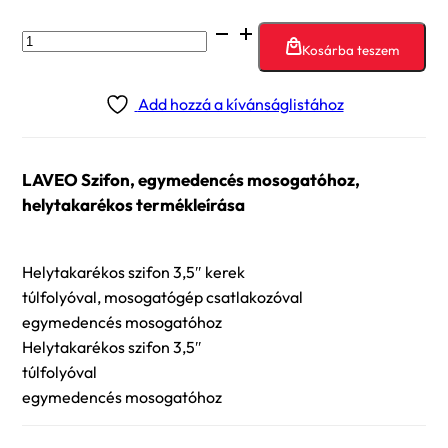
LAVEO
Kosárba teszem
Szifon,
egymedencés
Add hozzá a kívánságlistához
mosogatóhoz,
helytakarékos
mennyiség
LAVEO Szifon, egymedencés mosogatóhoz,
helytakarékos termékleírása
Helytakarékos szifon 3,5″ kerek
túlfolyóval, mosogatógép csatlakozóval
egymedencés mosogatóhoz
Helytakarékos szifon 3,5″
túlfolyóval
egymedencés mosogatóhoz