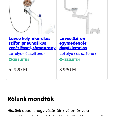
Laveo helytakarékos
Laveo Szifon
szifon pneunatikus
egymedencés
vezérléssel, rózsaarany
dugókiemelős
Lefolyók és szifonok
Lefolyók és szifonok
KÉSZLETEN
KÉSZLETEN
41 990
Ft
8 990
Ft
Rólunk mondták
Hiszünk abban, hogy vásárlóink véleménye a