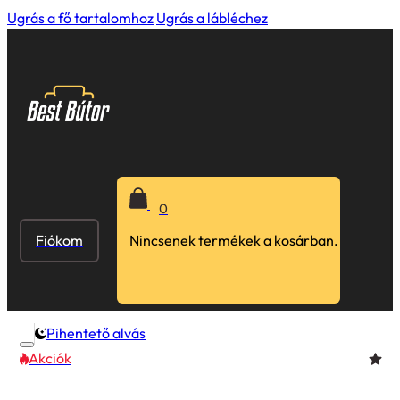
Ugrás a fő tartalomhoz
Ugrás a lábléchez
0
Fiókom
Nincsenek termékek a kosárban.
Pihentető alvás
Akciók