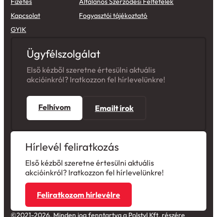
Fizetés
Általános Szerződési Feltételek
Kapcsolat
Fogyasztói tájékoztató
GYIK
Ügyfélszolgálat
Első kézből szeretne értesülni aktuális
akcióinkról? Iratkozzon fel hírlevelünkre!
Felhívom
Emailt írok
Hírlevél feliratkozás
Első kézből szeretne értesülni aktuális
akcióinkról? Iratkozzon fel hírlevelünkre!
Feliratkozom hírlevélre
©2021-2026. Minden jog fenntartva a Polstyl Kft. részére