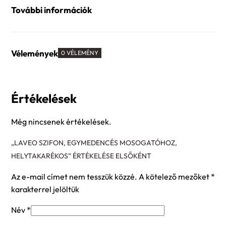
További információk
Vélemények
0 VÉLEMÉNY
Értékelések
Még nincsenek értékelések.
„LAVEO SZIFON, EGYMEDENCÉS MOSOGATÓHOZ,
HELYTAKARÉKOS” ÉRTÉKELÉSE ELSŐKÉNT
Az e-mail címet nem tesszük közzé.
A kötelező mezőket
*
karakterrel jelöltük
Név
*