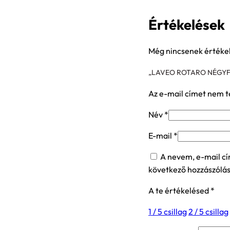
Értékelések
Még nincsenek értéke
„LAVEO ROTARO NÉGYF
Az e-mail címet nem t
Név
*
E-mail
*
A nevem, e-mail c
következő hozzászólá
A te értékelésed
*
1 / 5 csillag
2 / 5 csillag