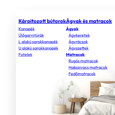
Kárpitozott bútorok
Ágyak és matracok
Kanapék
Ágyak
Ülőgarnitúrák
Ágykeretek
L alakú sarokkanapék
Ágyrácsok
U alakú sarokkanapék
Ágyszettek
Fotelek
Matracok
Rugós matracok
Habszivacs matracok
Fedőmatracok