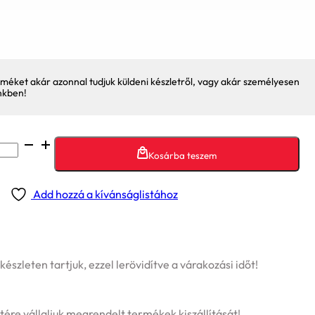
méket akár azonnal tudjuk küldeni készletről, vagy akár személyesen
nkben!
Kosárba teszem
Add hozzá a kívánságlistához
szleten tartjuk, ezzel lerövidítve a várakozási időt!
tére vállaljuk megrendelt termékek kiszállítását!