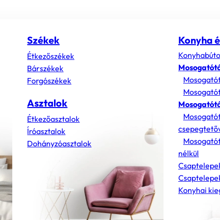
Székek
Konyha é
Konyhabúto
Étkezőszékek
Mosogatót
Bárszékek
Mosogatót
Forgószékek
Mosogatót
Asztalok
Mosogatótá
Mosogatót
Étkezőasztalok
csepegtető
Íróasztalok
Mosogatót
Dohányzóasztalok
nélkül
Csaptelepe
Csaptelepek
Konyhai kie