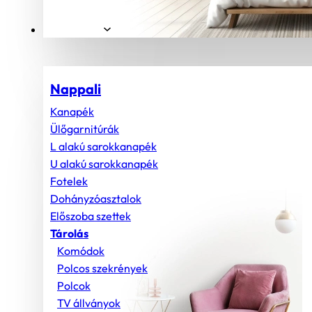
Helyiségek
Nappali
Kanapék
Ülőgarnitúrák
L alakú sarokkanapék
U alakú sarokkanapék
Fotelek
Dohányzóasztalok
Előszoba szettek
Tárolás
Komódok
Polcos szekrények
Polcok
TV állványok