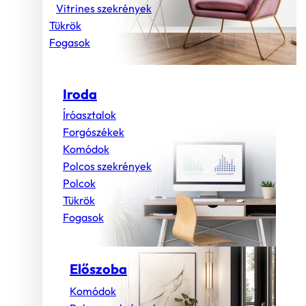
Vitrines szekrények
Tükrök
Fogasok
Iroda
Íróasztalok
Forgószékek
Komódok
Polcos szekrények
Polcok
Tükrök
Fogasok
Előszoba
Komódok