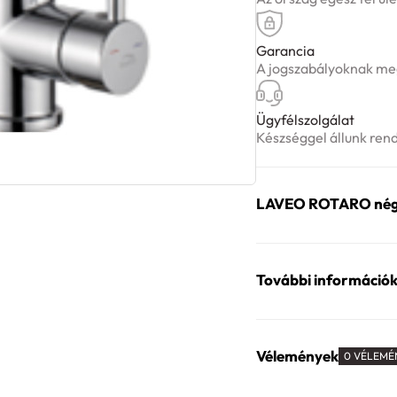
Garancia
A jogszabályoknak meg
Ügyfélszolgálat
Készséggel állunk ren
LAVEO ROTARO négyf
További információ
Vélemények
0 VÉLEMÉ