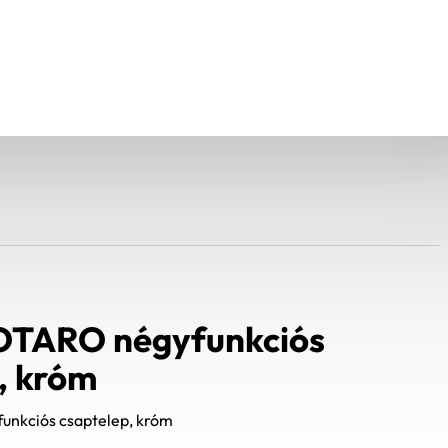
TARO négyfunkciós
, króm
nkciós csaptelep, króm