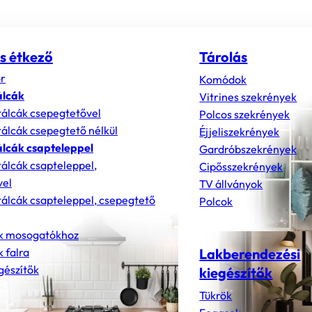
s étkező
Tárolás
r
Komódok
álcák
Vitrines szekrények
álcák csepegtetővel
Polcos szekrények
álcák csepegtető nélkül
Éjjeliszekrények
lcák csapteleppel
Gardróbszekrények
álcák csapteleppel,
Cipősszekrények
vel
TV állványok
álcák csapteleppel, csepegtető
Polcok
k mosogatókhoz
 falra
Lakberendezési
gészítők
kiegészítők
Tükrök