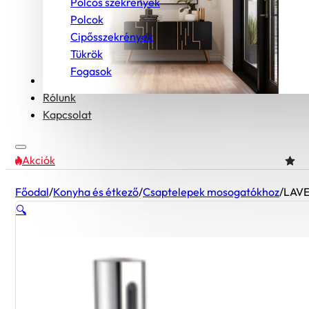
Polcos szekrények
Polcok
Cipősszekrények
Tükrök
Fogasok
Bútorcsaládok
Rólunk
Kapcsolat
Akciók
Főodal
/
Konyha és étkező
/
Csaptelepek mosogatókhoz
/
LAVE
🔍