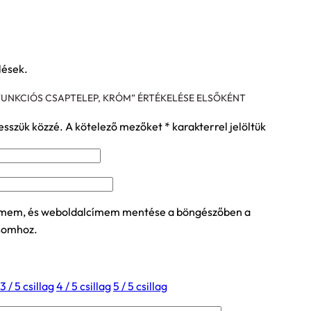
lések.
UNKCIÓS CSAPTELEP, KRÓM” ÉRTÉKELÉSE ELSŐKÉNT
esszük közzé.
A kötelező mezőket
*
karakterrel jelöltük
ímem, és weboldalcímem mentése a böngészőben a
somhoz.
3 / 5 csillag
4 / 5 csillag
5 / 5 csillag