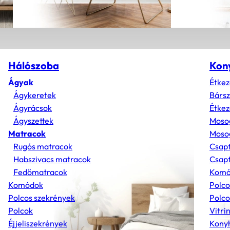
Hálószoba
Kon
Ágyak
Étkez
Ágykeretek
Bárs
Ágyrácsok
Étkez
Ágyszettek
Moso
Matracok
Mosog
Rugós matracok
Csap
Habszivacs matracok
Csapt
Fedőmatracok
Komó
Komódok
Polco
Polcos szekrények
Polco
Polcok
Vitri
Éjjeliszekrények
Konyh