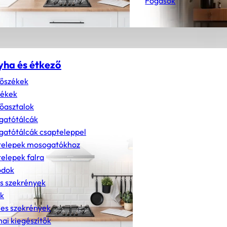
Fogasok
yha és étkező
őszékek
zékek
őasztalok
gatótálcák
atótálcák csapteleppel
telepek mosogatókhoz
elepek falra
dok
s szekrények
k
nes szekrények
ai kiegészítők