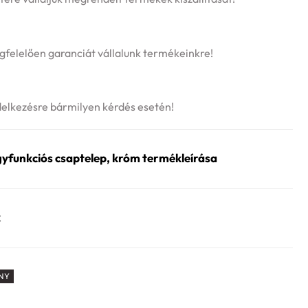
felelően garanciát vállalunk termékeinkre!
delkezésre bármilyen kérdés esetén!
unkciós csaptelep, króm termékleírása
k
NY