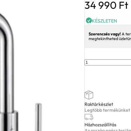
34 990
Ft
KÉSZLETEN
Szerencsés vagy!
A ter
megtekintheted üzletü
LAVEO
ROTARO
négyfunkciós
csaptelep,
króm
mennyiség
Raktárkészlet
Legtöbb termékünket ké
Házhozszállítás
Az ország egész terüle