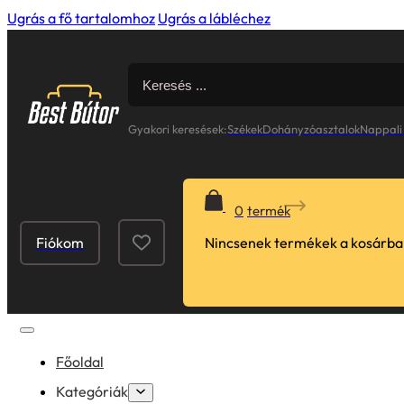
Ugrás a fő tartalomhoz
Ugrás a lábléchez
Search
for:
Gyakori keresések:
Székek
Dohányzóasztalok
Nappali
0
Fiókom
Nincsenek termékek a kosárba
Főoldal
Kategóriák