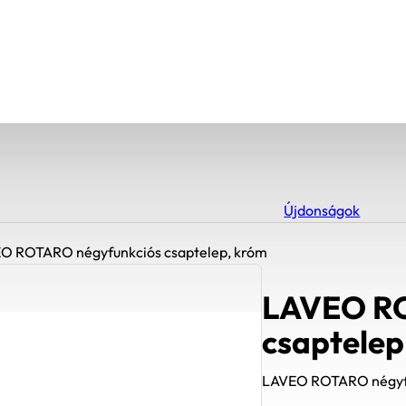
Újdonságok
O ROTARO négyfunkciós csaptelep, króm
LAVEO RO
csaptelep
LAVEO ROTARO négyfu