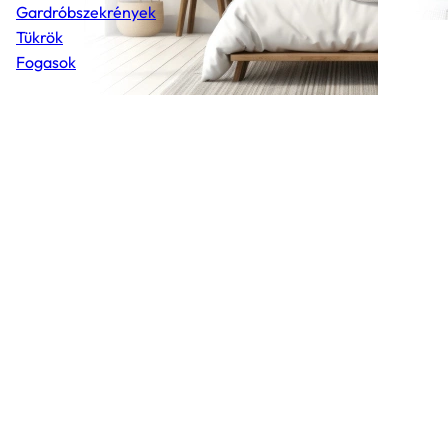
Gardróbszekrények
Tükrök
Fogasok