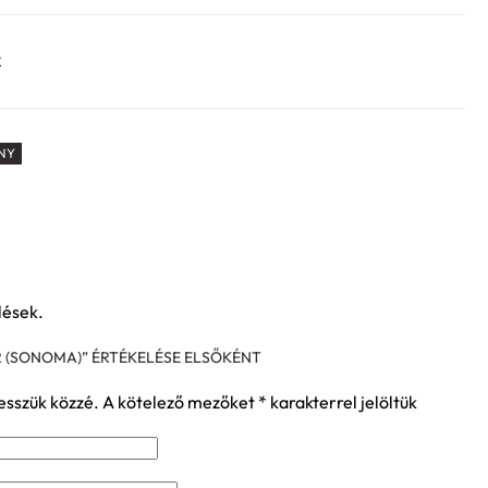
k
NY
lések.
R (SONOMA)” ÉRTÉKELÉSE ELSŐKÉNT
esszük közzé.
A kötelező mezőket
*
karakterrel jelöltük