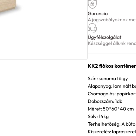
Garancia
A jogszabályoknak meg
Ügyfélszolgálat
Készséggel állunk ren
KK2 fiókos konténer
Szín: sonoma tölgy
Alapanyag: laminált b
Csomagolás: papírkar
Dobozszám: 1db
Méret: 50*60*40 cm
Súly: 14kg
Terhelhetőség: A búto
Kiszerelés: lapraszerel