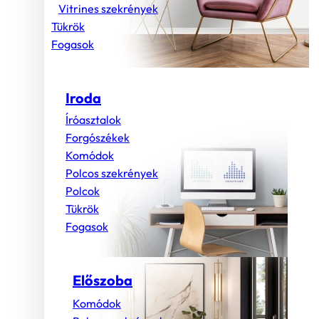
Vitrines szekrények
Tükrök
Fogasok
Iroda
Íróasztalok
Forgószékek
Komódok
Polcos szekrények
Polcok
Tükrök
Fogasok
Előszoba
Komódok