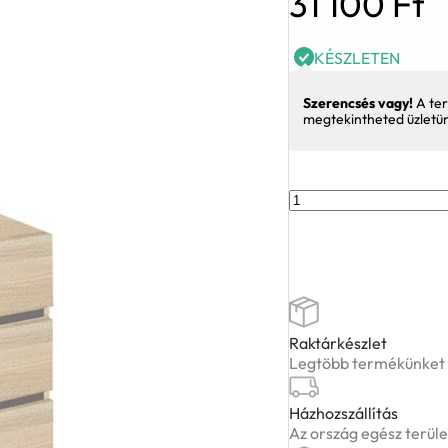
31 100
Ft
KÉSZLETEN
Szerencsés vagy!
A ter
megtekintheted üzletü
KK2
fiókos
konténer
(sonoma)
mennyiség
Raktárkészlet
Legtöbb termékünket ké
Házhozszállítás
Az ország egész terüle