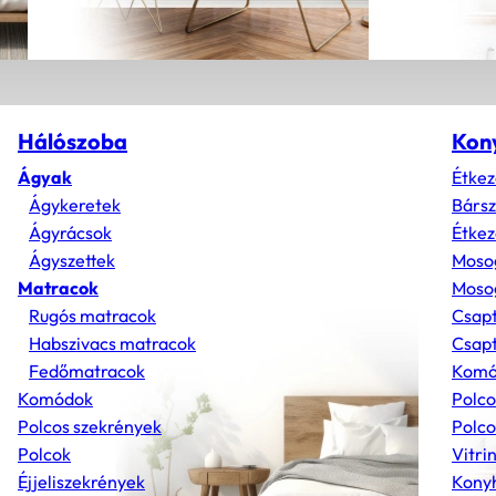
Hálószoba
Kon
Ágyak
Étkez
Ágykeretek
Bárs
Ágyrácsok
Étkez
Ágyszettek
Moso
Matracok
Mosog
Rugós matracok
Csap
Habszivacs matracok
Csapt
Fedőmatracok
Komó
Komódok
Polco
Polcos szekrények
Polco
Polcok
Vitri
Éjjeliszekrények
Konyh