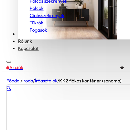
Polcos szekrények
Polcok
Cipősszekrények
Tükrök
Fogasok
Bútorcsaládok
Rólunk
Kapcsolat
Akciók
Főodal
/
Iroda
/
Íróasztalok
/
KK2 fiókos konténer (sonoma)
🔍