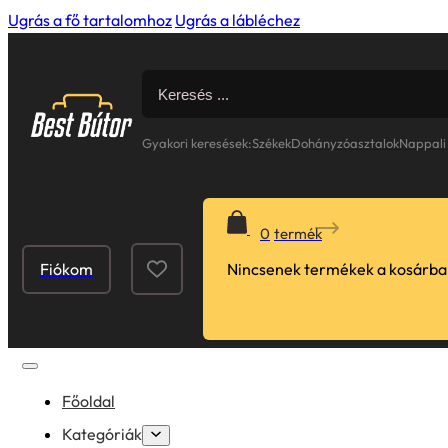
Ugrás a fő tartalomhoz
Ugrás a lábléchez
Search
for:
Gyakori keresések:
Székek
Dohányzóasztalok
Nappali
0
Fiókom
Nincsenek termékek a kosárba
Főoldal
Kategóriák