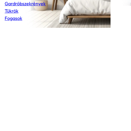
Gardróbszekrények
Tükrök
Fogasok