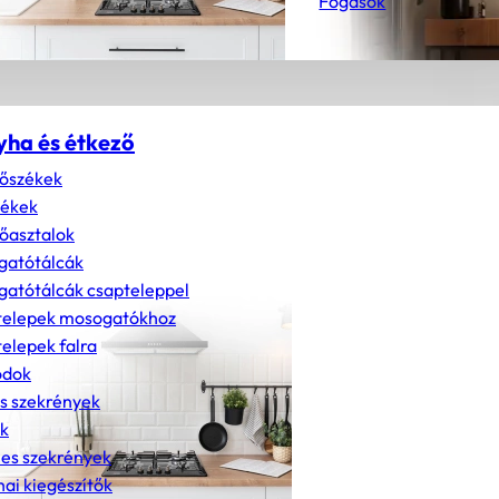
Fogasok
yha és étkező
őszékek
zékek
őasztalok
gatótálcák
atótálcák csapteleppel
telepek mosogatókhoz
elepek falra
dok
s szekrények
k
nes szekrények
ai kiegészítők