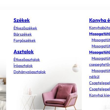
Székek
Konyha é
Konyhabúto
Étkezőszékek
Mosogatót
Bárszékek
Mosogatót
Forgószékek
Mosogatót
Asztalok
Mosogatótá
Mosogatót
Étkezőasztalok
csepegtető
Íróasztalok
Mosogatót
Dohányzóasztalok
nélkül
Csaptelepe
Csaptelepek
Konyhai kie