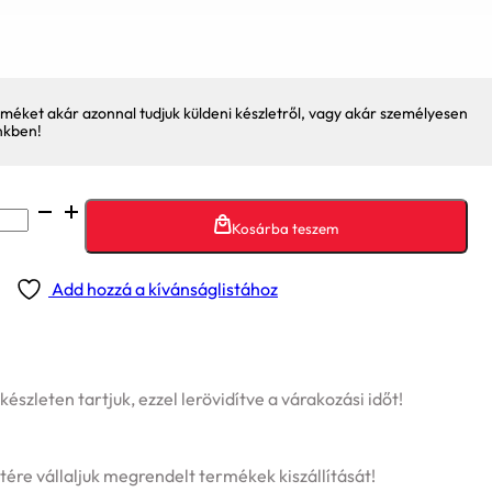
méket akár azonnal tudjuk küldeni készletről, vagy akár személyesen
nkben!
Kosárba teszem
Add hozzá a kívánságlistához
szleten tartjuk, ezzel lerövidítve a várakozási időt!
tére vállaljuk megrendelt termékek kiszállítását!