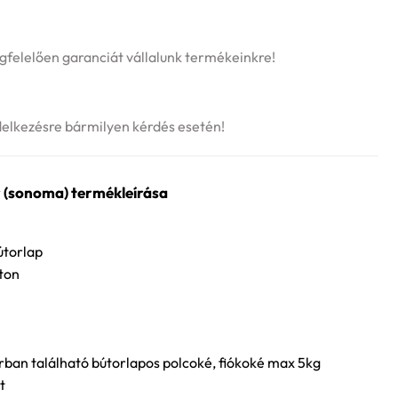
felelően garanciát vállalunk termékeinkre!
delkezésre bármilyen kérdés esetén!
 (sonoma) termékleírása
útorlap
ton
rban található bútorlapos polcoké, fiókoké max 5kg
t