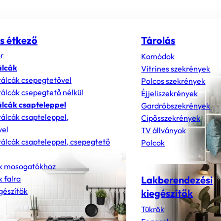
s étkező
Tárolás
r
Komódok
álcák
Vitrines szekrények
álcák csepegtetővel
Polcos szekrények
álcák csepegtető nélkül
Éjjeliszekrények
lcák csapteleppel
Gardróbszekrények
álcák csapteleppel,
Cipősszekrények
vel
TV állványok
álcák csapteleppel, csepegtető
Polcok
k mosogatókhoz
 falra
Lakberendezési
gészítők
kiegészítők
Tükrök