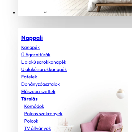
Helyiségek
Nappali
Kanapék
Ülőgarnitúrák
L alakú sarokkanapék
U alakú sarokkanapék
Fotelek
Dohányzóasztalok
Előszoba szettek
Tárolás
Komódok
Polcos szekrények
Polcok
TV állványok