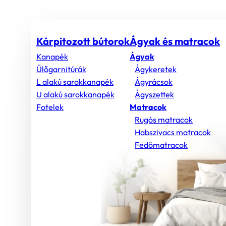
Kárpitozott bútorok
Ágyak és matracok
Kanapék
Ágyak
Ülőgarnitúrák
Ágykeretek
L alakú sarokkanapék
Ágyrácsok
U alakú sarokkanapék
Ágyszettek
Fotelek
Matracok
Rugós matracok
Habszivacs matracok
Fedőmatracok