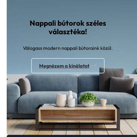
Nappali bútorok széles
választéka!
Válogass modern nappali bútoraink közül.
Megnézem a kínálatot