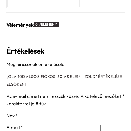
Vélemények
0 VÉLEMÉNY
Értékelések
Még nincsenek értékelések.
„GLA-10D ALSÓ 3 FIÓKOS, 60-AS ELEM – ZÖLD” ÉRTÉKELÉSE
ELSŐKÉNT
Az e-mail címet nem tesszük közzé.
A kötelező mezőket
*
karakterrel jelöltük
Név
*
E-mail
*