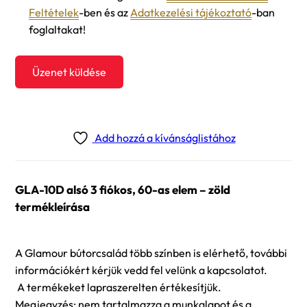
Feltételek
-ben és az
Adatkezelési tájékoztató
-ban
foglaltakat!
Üzenet küldése
Add hozzá a kívánságlistához
GLA-10D alsó 3 fiókos, 60-as elem – zöld
termékleírása
A Glamour bútorcsalád több színben is elérhető, további
információkért kérjük vedd fel velünk a kapcsolatot.
A termékeket lapraszerelten értékesítjük.
Megjegyzés: nem tartalmazza a munkalapot és a