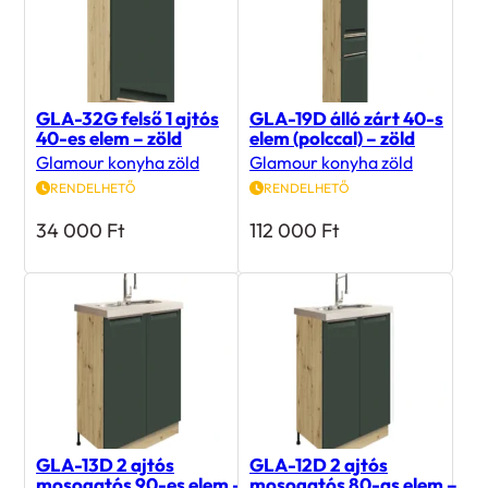
GLA-32G felső 1 ajtós
GLA-19D álló zárt 40-s
40-es elem – zöld
elem (polccal) – zöld
Glamour konyha zöld
Glamour konyha zöld
RENDELHETŐ
RENDELHETŐ
34 000
Ft
112 000
Ft
GLA-13D 2 ajtós
GLA-12D 2 ajtós
mosogatós 90-es elem –
mosogatós 80-as elem –