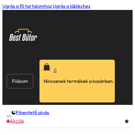
Ugrás a fő tartalomhoz
Ugrás a lábléchez
0
Fiókom
Nincsenek termékek a kosárban.
Pihentető alvás
Akciók