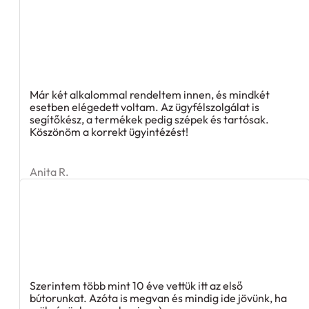
Már két alkalommal rendeltem innen, és mindkét
esetben elégedett voltam. Az ügyfélszolgálat is
segítőkész, a termékek pedig szépek és tartósak.
Köszönöm a korrekt ügyintézést!
Anita R.
Szerintem több mint 10 éve vettük itt az első
bútorunkat. Azóta is megvan és mindig ide jövünk, ha