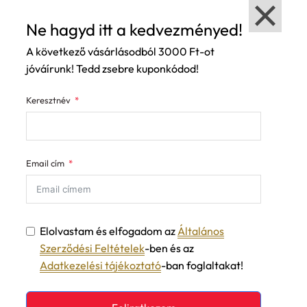
Ne hagyd itt a kedvezményed!
A következő vásárlásodból 3000 Ft-ot
jóváírunk! Tedd zsebre kuponkódod!
Keresztnév
Email cím
Elolvastam és elfogadom az
Általános
Szerződési Feltételek
-ben és az
Adatkezelési tájékoztató
-ban foglaltakat!