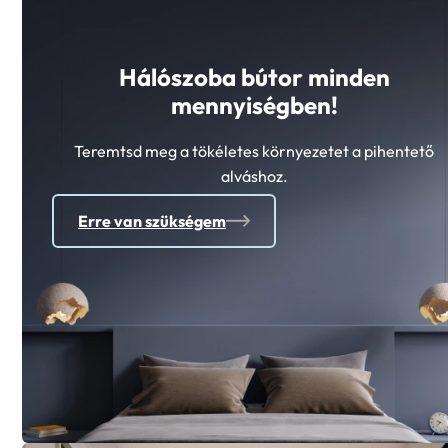
Hálószoba bútor minden
mennyiségben!
Teremtsd meg a tökéletes környezetet a pihentető
alváshoz.
Erre van szükségem