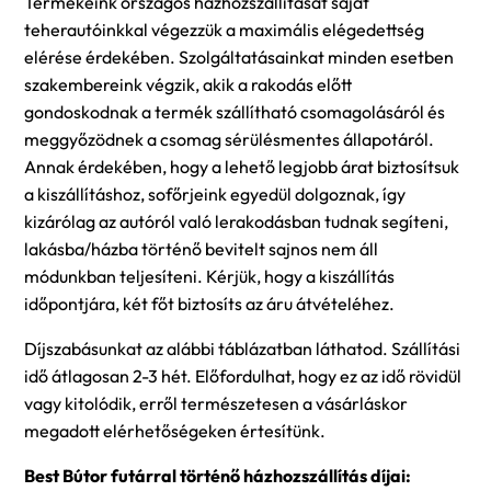
Termékeink országos házhozszállítását saját
teherautóinkkal végezzük a maximális elégedettség
elérése érdekében. Szolgáltatásainkat minden esetben
szakembereink végzik, akik a rakodás előtt
gondoskodnak a termék szállítható csomagolásáról és
meggyőzödnek a csomag sérülésmentes állapotáról.
Annak érdekében, hogy a lehető legjobb árat biztosítsuk
a kiszállításhoz, sofőrjeink egyedül dolgoznak, így
kizárólag az autóról való lerakodásban tudnak segíteni,
lakásba/házba történő bevitelt sajnos nem áll
módunkban teljesíteni. Kérjük, hogy a kiszállítás
időpontjára, két főt biztosíts az áru átvételéhez.
Díjszabásunkat az alábbi táblázatban láthatod. Szállítási
idő átlagosan 2-3 hét. Előfordulhat, hogy ez az idő rövidül
vagy kitolódik, erről természetesen a vásárláskor
megadott elérhetőségeken értesítünk.
Best Bútor futárral történő házhozszállítás díjai: