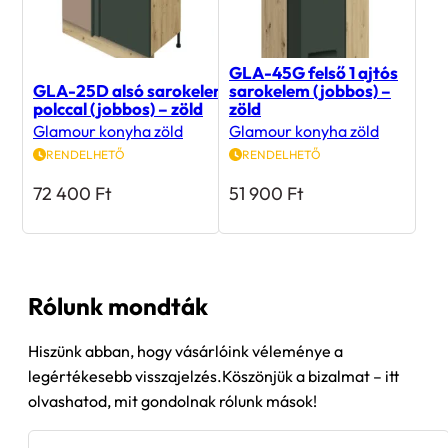
GLA-45G felső 1 ajtós
GLA-25D alsó sarokelem
sarokelem (jobbos) –
polccal (jobbos) – zöld
zöld
Glamour konyha zöld
Glamour konyha zöld
RENDELHETŐ
RENDELHETŐ
72 400
Ft
51 900
Ft
Rólunk mondták
Hiszünk abban, hogy vásárlóink véleménye a
legértékesebb visszajelzés.Köszönjük a bizalmat – itt
olvashatod, mit gondolnak rólunk mások!