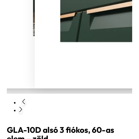
GLA-10D alsó 3 fiókos, 60-as
elem – zöld