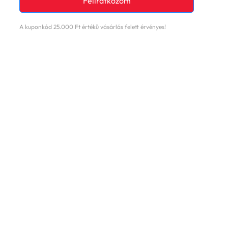
Feliratkozom
A kuponkód 25.000 Ft értékű vásárlás felett érvényes!