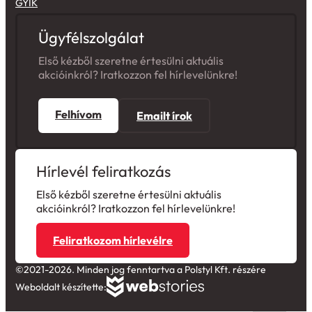
GYIK
Ügyfélszolgálat
Első kézből szeretne értesülni aktuális
akcióinkról? Iratkozzon fel hírlevelünkre!
Felhívom
Emailt írok
Hírlevél feliratkozás
Első kézből szeretne értesülni aktuális
akcióinkról? Iratkozzon fel hírlevelünkre!
Feliratkozom hírlevélre
©2021-2026. Minden jog fenntartva a Polstyl Kft. részére
Weboldalt készítette: