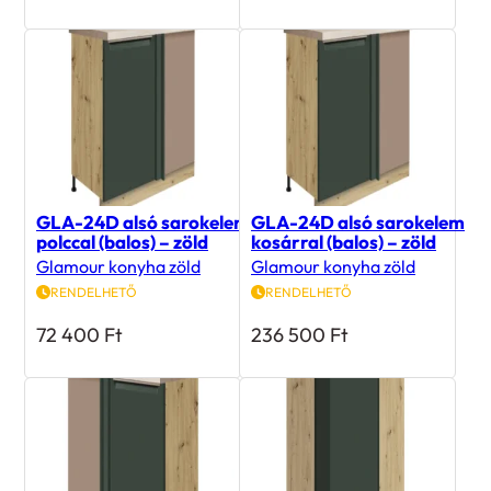
GLA-24D alsó sarokelem
GLA-24D alsó sarokelem
polccal (balos) – zöld
kosárral (balos) – zöld
Glamour konyha zöld
Glamour konyha zöld
RENDELHETŐ
RENDELHETŐ
72 400
Ft
236 500
Ft