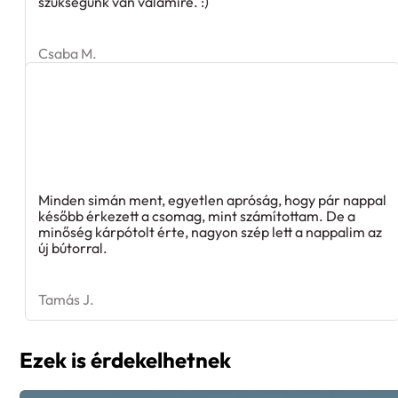
szükségünk van valamire. :)
Csaba M.
Minden simán ment, egyetlen apróság, hogy pár nappal
később érkezett a csomag, mint számítottam. De a
minőség kárpótolt érte, nagyon szép lett a nappalim az
új bútorral.
Tamás J.
Ezek is érdekelhetnek