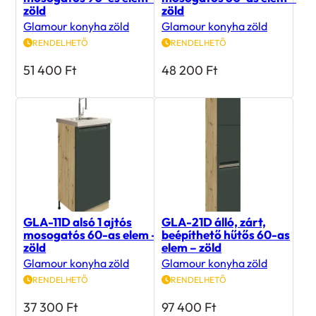
zöld
zöld
Glamour konyha zöld
Glamour konyha zöld
RENDELHETŐ
RENDELHETŐ
51 400
Ft
48 200
Ft
GLA-11D alsó 1 ajtós
GLA-21D álló, zárt,
mosogatós 60-as elem –
beépíthető hűtős 60-as
zöld
elem – zöld
Glamour konyha zöld
Glamour konyha zöld
RENDELHETŐ
RENDELHETŐ
37 300
Ft
97 400
Ft