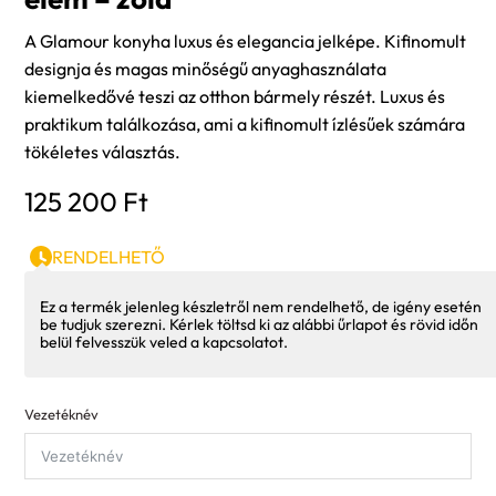
A Glamour konyha luxus és elegancia jelképe. Kifinomult
designja és magas minőségű anyaghasználata
kiemelkedővé teszi az otthon bármely részét. Luxus és
praktikum találkozása, ami a kifinomult ízlésűek számára
tökéletes választás.
125 200
Ft
RENDELHETŐ
Ez a termék jelenleg készletről nem rendelhető, de igény esetén
be tudjuk szerezni. Kérlek töltsd ki az alábbi űrlapot és rövid időn
belül felvesszük veled a kapcsolatot.
Vezetéknév