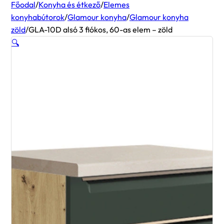
Főodal
/
Konyha és étkező
/
Elemes
konyhabútorok
/
Glamour konyha
/
Glamour konyha
zöld
/
GLA-10D alsó 3 fiókos, 60-as elem – zöld
🔍