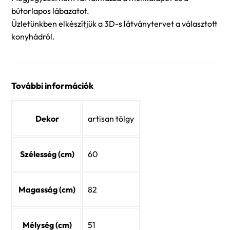
bútorlapos lábazatot.
Üzletünkben elkészítjük a 3D-s látványtervet a választott
konyhádról.
További információk
Dekor
artisan tölgy
Szélesség (cm)
60
Magasság (cm)
82
Mélység (cm)
51