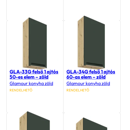
24 500
Ft
29 300
Ft
GLA-33G felső 1 ajtós
GLA-34G felső 1 ajtós
50-es elem – zöld
60-as elem – zöld
Glamour konyha zöld
Glamour konyha zöld
RENDELHETŐ
RENDELHETŐ
33 600
Ft
38 200
Ft