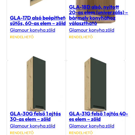
GLA-18D alsó, nyitott
20-as elem (univerzális) –
GLA-17D alsó beépíthető
bármely konyhához
sütős, 60-as elem – zöld
választható
Glamour konyha zöld
Glamour konyha zöld
RENDELHETŐ
RENDELHETŐ
27 600
Ft
27 200
Ft
GLA-30G felső 1 ajtós
GLA-31G felső 1 ajtós 40-
30-as elem – zöld
es elem – zöld
Glamour konyha zöld
Glamour konyha zöld
RENDELHETŐ
RENDELHETŐ