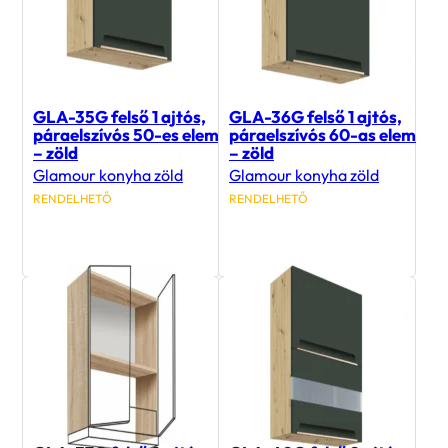
GLA-35G felső 1 ajtós,
GLA-36G felső 1 ajtós,
páraelszívós 50-es elem
páraelszívós 60-as elem
– zöld
– zöld
Glamour konyha zöld
Glamour konyha zöld
RENDELHETŐ
RENDELHETŐ
29 000
Ft
31 100
Ft