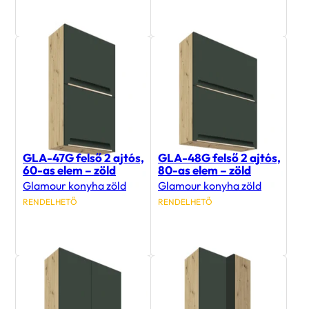
65 400
Ft
69 000
Ft
GLA-47G felső 2 ajtós,
GLA-48G felső 2 ajtós,
60-as elem – zöld
80-as elem – zöld
Glamour konyha zöld
Glamour konyha zöld
RENDELHETŐ
RENDELHETŐ
58 700
Ft
67 700
Ft