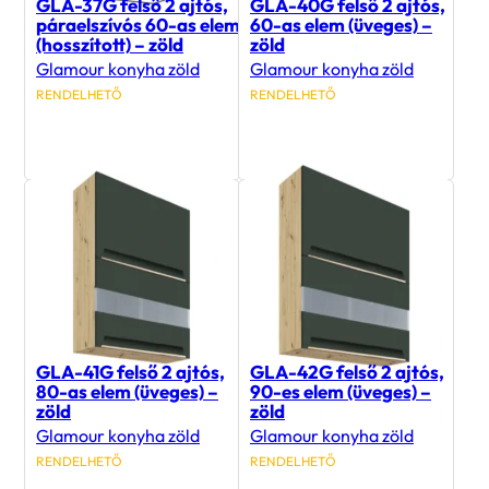
GLA-37G felső 2 ajtós,
GLA-40G felső 2 ajtós,
páraelszívós 60-as elem
60-as elem (üveges) –
(hosszított) – zöld
zöld
Glamour konyha zöld
Glamour konyha zöld
RENDELHETŐ
RENDELHETŐ
43 900
Ft
57 300
Ft
GLA-41G felső 2 ajtós,
GLA-42G felső 2 ajtós,
80-as elem (üveges) –
90-es elem (üveges) –
zöld
zöld
Glamour konyha zöld
Glamour konyha zöld
RENDELHETŐ
RENDELHETŐ