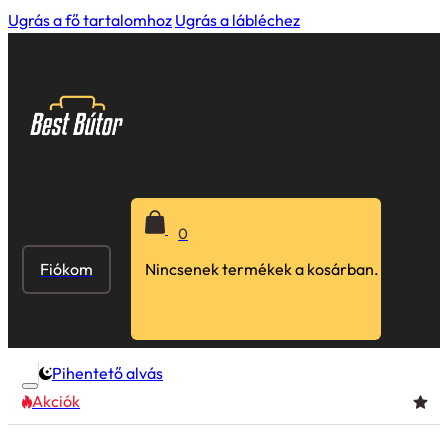
Ugrás a fő tartalomhoz
Ugrás a lábléchez
0
Fiókom
Nincsenek termékek a kosárban.
Pihentető alvás
Akciók