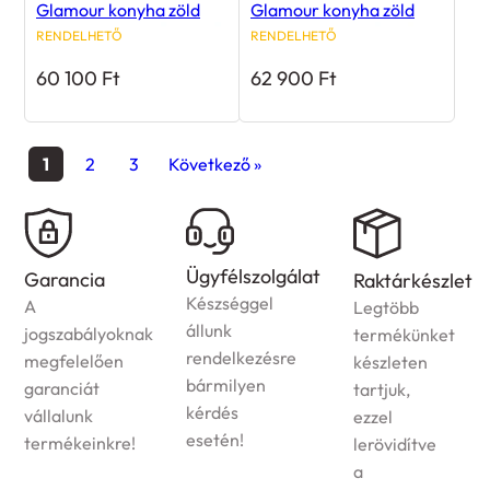
Glamour konyha zöld
Glamour konyha zöld
RENDELHETŐ
RENDELHETŐ
60 100
Ft
62 900
Ft
1
2
3
Következő »
Házhozszállítás
Ügyfélszolgálat
Raktárkészlet
Az
Készséggel
Legtöbb
ország
állunk
termékünket
egész
rendelkezésre
készleten
területére
bármilyen
tartjuk,
vállaljuk
kérdés
ezzel
megrendelt
esetén!
lerövidítve
termékek
a
kiszállítását!