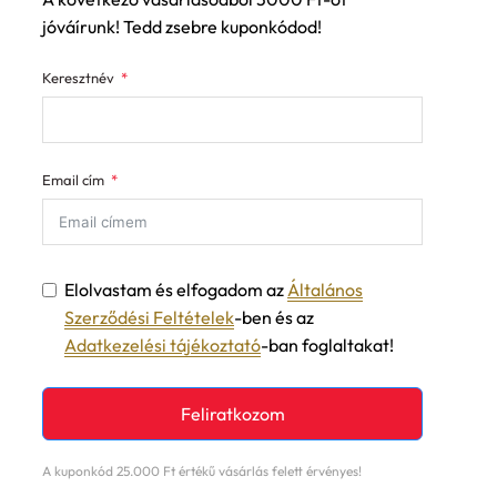
jóváírunk! Tedd zsebre kuponkódod!
Keresztnév
Email cím
Elolvastam és elfogadom az
Általános
Szerződési Feltételek
-ben és az
Adatkezelési tájékoztató
-ban foglaltakat!
Feliratkozom
A kuponkód 25.000 Ft értékű vásárlás felett érvényes!