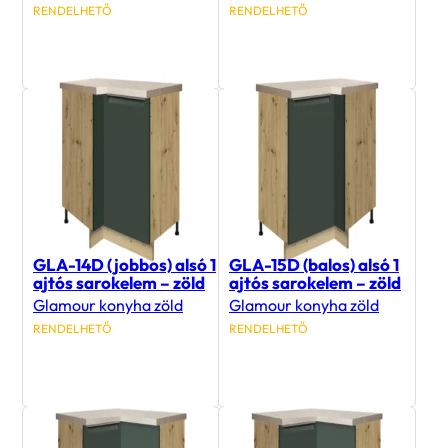
RENDELHETŐ
RENDELHETŐ
236 500
Ft
54 900
Ft
GLA-14D (jobbos) alsó 1
GLA-15D (balos) alsó 1
ajtós sarokelem – zöld
ajtós sarokelem – zöld
Glamour konyha zöld
Glamour konyha zöld
RENDELHETŐ
RENDELHETŐ
76 300
Ft
76 300
Ft