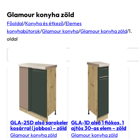
Glamour konyha zöld
Főoldal
/
Konyha és étkező
/
Elemes
konyhabútorok
/
Glamour konyha
/
Glamour konyha zöld
/
1.
oldal
Termékszűrő
GLA-25D alsó sarokelem
GLA-1D alsó 1 fiókos, 1
kosárral (jobbos) – zöld
ajtós 30-as elem – zöld
Glamour konyha zöld
Glamour konyha zöld