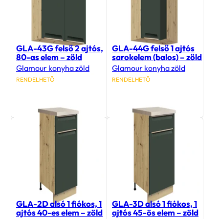
GLA-43G felső 2 ajtós,
GLA-44G felső 1 ajtós
80-as elem – zöld
sarokelem (balos) – zöld
Glamour konyha zöld
Glamour konyha zöld
RENDELHETŐ
RENDELHETŐ
50 000
Ft
51 900
Ft
GLA-2D alsó 1 fiókos, 1
GLA-3D alsó 1 fiókos, 1
ajtós 40-es elem – zöld
ajtós 45-ös elem – zöld