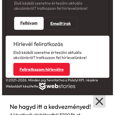
Első kézből szeretne értesülni aktuális
akcióinkról? Iratkozzon fel hírlevelünkre!
Felhívom
Emailt írok
Hírlevél feliratkozás
Első kézből szeretne értesülni aktuális
akcióinkról? Iratkozzon fel hírlevelünkre!
Feliratkozom hírlevélre
©2021-2026. Minden jog fenntartva a Polstyl Kft. részére
Weboldalt készítette:
Ne hagyd itt a kedvezményed!
A következő vásárlásodból 3000 Ft-ot