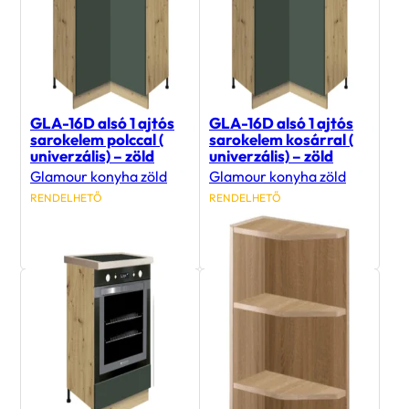
GLA-16D alsó 1 ajtós
GLA-16D alsó 1 ajtós
sarokelem polccal (
sarokelem kosárral (
univerzális) – zöld
univerzális) – zöld
Glamour konyha zöld
Glamour konyha zöld
RENDELHETŐ
RENDELHETŐ
75 700
Ft
97 400
Ft