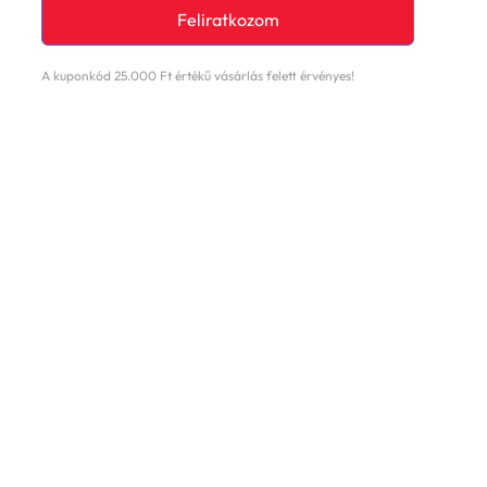
Feliratkozom
A kuponkód 25.000 Ft értékű vásárlás felett érvényes!