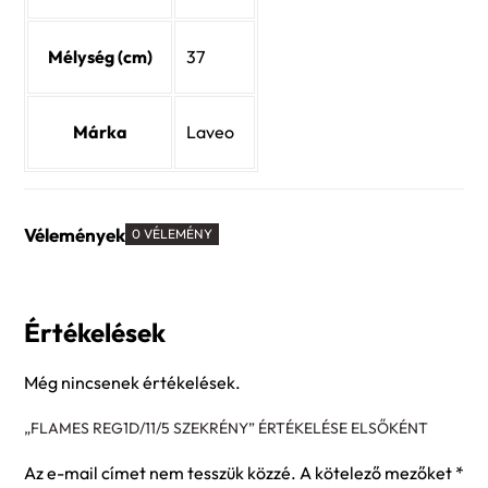
Mélység (cm)
37
Márka
Laveo
Vélemények
0 VÉLEMÉNY
Értékelések
Még nincsenek értékelések.
„FLAMES REG1D/11/5 SZEKRÉNY” ÉRTÉKELÉSE ELSŐKÉNT
Az e-mail címet nem tesszük közzé.
A kötelező mezőket
*