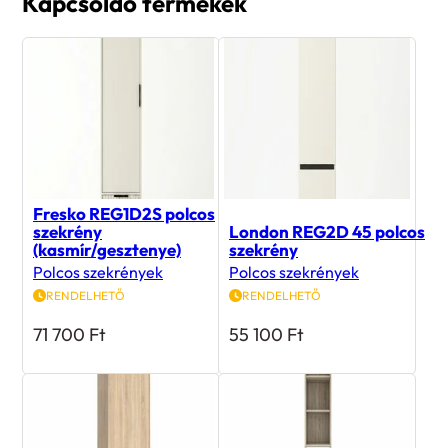
Kapcsoldó termékek
Fresko REG1D2S polcos
szekrény
London REG2D 45 polcos
(kasmír/gesztenye)
szekrény
Polcos szekrények
Polcos szekrények
RENDELHETŐ
RENDELHETŐ
71 700
Ft
55 100
Ft