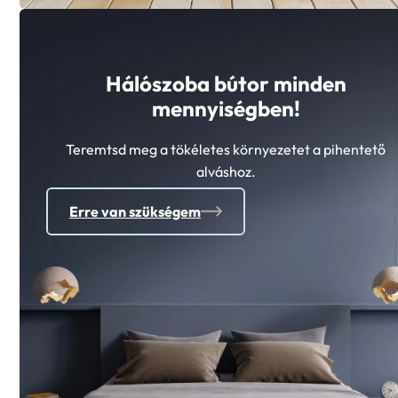
Hálószoba bútor minden
mennyiségben!
Teremtsd meg a tökéletes környezetet a pihentető
alváshoz.
Erre van szükségem