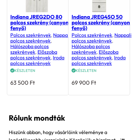
Indiana JREG2DO 80
Indiana JREG4SO 50
polcos szekrény (canyon
polcos szekrény (canyon
fenyő)
fenyő)
Polcos szekrények
,
Nappali
Polcos szekrények
,
Nappali
polcos szekrények
,
polcos szekrények
,
Hálószoba polcos
Hálószoba polcos
szekrények
,
Előszoba
szekrények
,
Előszoba
polcos szekrények
,
Iroda
polcos szekrények
,
Iroda
polcos szekrények
polcos szekrények
KÉSZLETEN
KÉSZLETEN
63 500
Ft
69 900
Ft
Rólunk mondták
Hiszünk abban, hogy vásárlóink véleménye a
legértékesebb visszajelzés.Köszönjük a bizalmat – itt