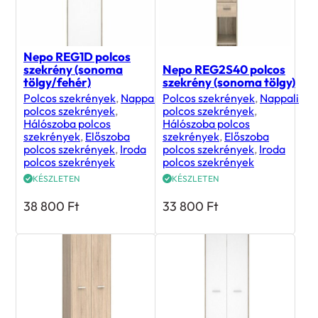
Nepo REG1D polcos
szekrény (sonoma
Nepo REG2S40 polcos
tölgy/fehér)
szekrény (sonoma tölgy)
Polcos szekrények
,
Nappali
Polcos szekrények
,
Nappali
polcos szekrények
,
polcos szekrények
,
Hálószoba polcos
Hálószoba polcos
szekrények
,
Előszoba
szekrények
,
Előszoba
polcos szekrények
,
Iroda
polcos szekrények
,
Iroda
polcos szekrények
polcos szekrények
KÉSZLETEN
KÉSZLETEN
38 800
Ft
33 800
Ft