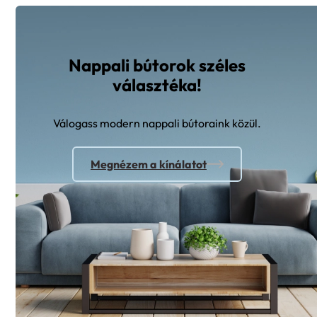
Nappali bútorok széles
választéka!
Válogass modern nappali bútoraink közül.
Megnézem a kínálatot