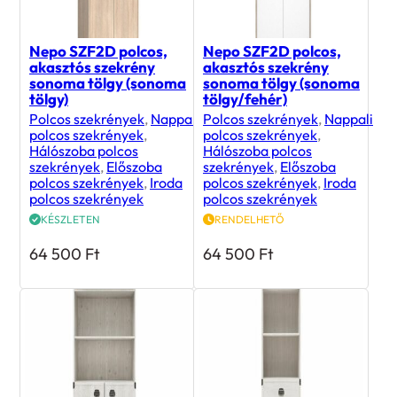
Nepo SZF2D polcos,
Nepo SZF2D polcos,
akasztós szekrény
akasztós szekrény
sonoma tölgy (sonoma
sonoma tölgy (sonoma
tölgy)
tölgy/fehér)
Polcos szekrények
,
Nappali
Polcos szekrények
,
Nappali
polcos szekrények
,
polcos szekrények
,
Hálószoba polcos
Hálószoba polcos
szekrények
,
Előszoba
szekrények
,
Előszoba
polcos szekrények
,
Iroda
polcos szekrények
,
Iroda
polcos szekrények
polcos szekrények
KÉSZLETEN
RENDELHETŐ
64 500
Ft
64 500
Ft