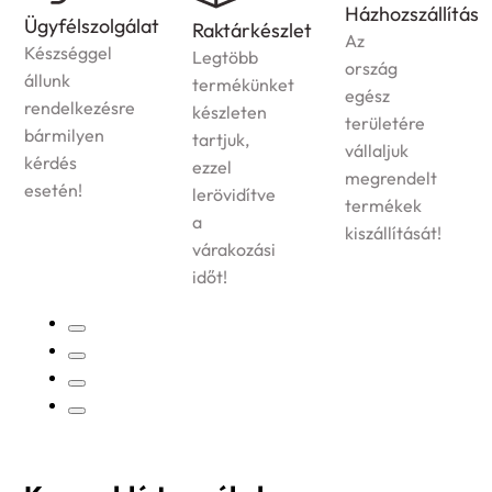
Házhozszállítás
Ügyfélszolgálat
Raktárkészlet
Az
Készséggel
Legtöbb
ország
állunk
termékünket
egész
rendelkezésre
készleten
területére
bármilyen
tartjuk,
vállaljuk
kérdés
ezzel
megrendelt
esetén!
lerövidítve
termékek
a
kiszállítását!
várakozási
időt!