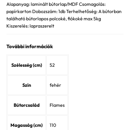
Alapanyag: laminált bútorlap/MDF Csomagolás:
papírkarton Dobozszám: 1db Terhelhetőség: A bútorban
található bútorlapos polcoké, fiókoké max 5kg
Kiszerelés: lapraszerelt
További információk
Szélesség (cm)
52
Szín
fehér
Bútorcsalád
Flames
Magasság (cm)
110