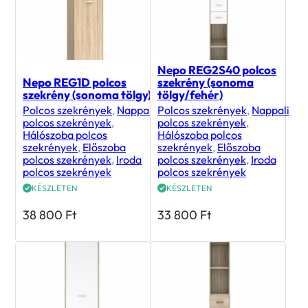
Nepo REG2S40 polcos
Nepo REG1D polcos
szekrény (sonoma
szekrény (sonoma tölgy)
tölgy/fehér)
Polcos szekrények
,
Nappali
Polcos szekrények
,
Nappali
polcos szekrények
,
polcos szekrények
,
Hálószoba polcos
Hálószoba polcos
szekrények
,
Előszoba
szekrények
,
Előszoba
polcos szekrények
,
Iroda
polcos szekrények
,
Iroda
polcos szekrények
polcos szekrények
KÉSZLETEN
KÉSZLETEN
38 800
Ft
33 800
Ft