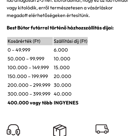
idő átlagosan 2-3 hét. Előfordulhat, hogy ez az idő rövidül
vagy kitolódik, erről természetesen a vásárláskor
megadott elérhetőségeken értesítünk.
Best Bútor futárral történő házhozszállítás díjai:
Kosárérték (Ft)
Szállítási díj (Ft)
0 – 49.999
6.000
50.000 – 99.999
10.000
100.000 – 149.999
15.000
150.000 – 199.999
20.000
200.000 – 299.999
30.000
300.000 – 399.999
40.000
400.000 vagy több
INGYENES