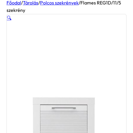
Főodal
/
Tárolás
/
Polcos szekrények
/
Flames REG1D/11/5
szekrény
🔍