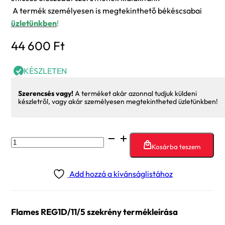
A termék személyesen is megtekinthető békéscsabai
üzletünkben
!
44 600
Ft
KÉSZLETEN
Szerencsés vagy!
A terméket akár azonnal tudjuk küldeni
készletről, vagy akár személyesen megtekintheted üzletünkben!
Flames
Kosárba teszem
REG1D/11/5
szekrény
Add hozzá a kívánságlistához
mennyiség
Flames REG1D/11/5 szekrény termékleírása