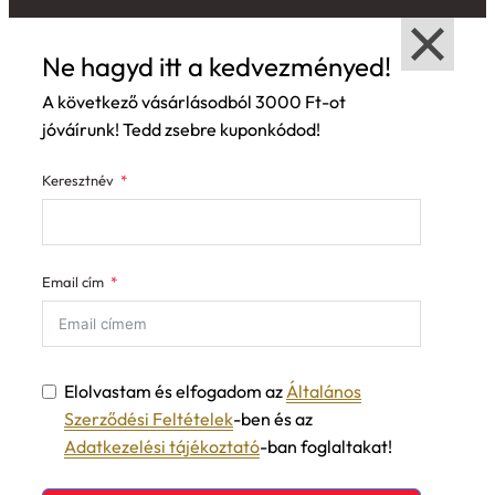
Ne hagyd itt a kedvezményed!
A következő vásárlásodból 3000 Ft-ot
jóváírunk! Tedd zsebre kuponkódod!
Keresztnév
Email cím
Elolvastam és elfogadom az
Általános
Szerződési Feltételek
-ben és az
Adatkezelési tájékoztató
-ban foglaltakat!