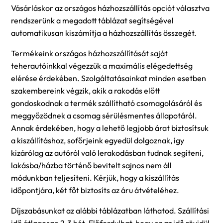
Vásárláskor az országos házhozszállítás opciót választva
rendszerünk a megadott táblázat segítségével
automatikusan kiszámítja a házhozszállítás összegét.
Termékeink országos házhozszállítását saját
teherautóinkkal végezzük a maximális elégedettség
elérése érdekében. Szolgáltatásainkat minden esetben
szakembereink végzik, akik a rakodás előtt
gondoskodnak a termék szállítható csomagolásáról és
meggyőzödnek a csomag sérülésmentes állapotáról.
Annak érdekében, hogy a lehető legjobb árat biztosítsuk
a kiszállításhoz, sofőrjeink egyedül dolgoznak, így
kizárólag az autóról való lerakodásban tudnak segíteni,
lakásba/házba történő bevitelt sajnos nem áll
módunkban teljesíteni. Kérjük, hogy a kiszállítás
időpontjára, két főt biztosíts az áru átvételéhez.
Díjszabásunkat az alábbi táblázatban láthatod. Szállítási