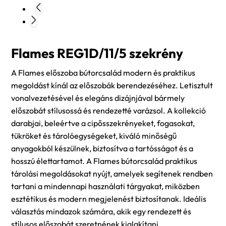
Flames REG1D/11/5 szekrény
A Flames előszoba bútorcsalád modern és praktikus
megoldást kínál az előszobák berendezéséhez. Letisztult
vonalvezetésével és elegáns dizájnjával bármely
előszobát stílusossá és rendezetté varázsol. A kollekció
darabjai, beleértve a cipősszekrényeket, fogasokat,
tükröket és tárolóegységeket, kiváló minőségű
anyagokból készülnek, biztosítva a tartósságot és a
hosszú élettartamot. A Flames bútorcsalád praktikus
tárolási megoldásokat nyújt, amelyek segítenek rendben
tartani a mindennapi használati tárgyakat, miközben
esztétikus és modern megjelenést biztosítanak. Ideális
választás mindazok számára, akik egy rendezett és
stílusos előszobát szeretnének kialakítani.