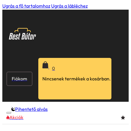
Ugrás a fő tartalomhoz
Ugrás a lábléchez
0
Fiókom
Nincsenek termékek a kosárban.
Pihentető alvás
Akciók