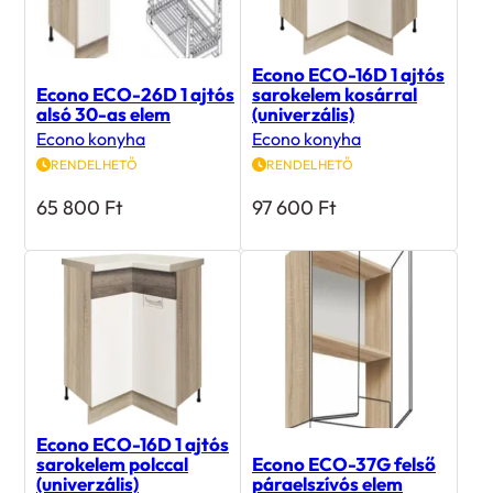
Econo ECO-16D 1 ajtós
Econo ECO-26D 1 ajtós
sarokelem kosárral
alsó 30-as elem
(univerzális)
Econo konyha
Econo konyha
RENDELHETŐ
RENDELHETŐ
65 800
Ft
97 600
Ft
Econo ECO-16D 1 ajtós
sarokelem polccal
Econo ECO-37G felső
(univerzális)
páraelszívós elem
Econo konyha
Econo konyha