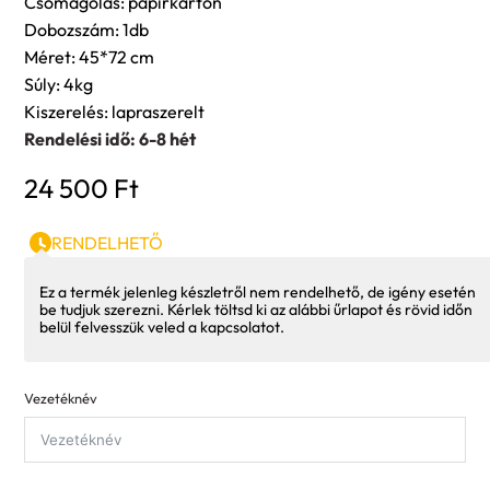
Csomagolás: papírkarton
Dobozszám: 1db
Méret: 45*72 cm
Súly: 4kg
Kiszerelés: lapraszerelt
Rendelési idő: 6-8 hét
24 500
Ft
RENDELHETŐ
Ez a termék jelenleg készletről nem rendelhető, de igény esetén
be tudjuk szerezni. Kérlek töltsd ki az alábbi űrlapot és rövid időn
belül felvesszük veled a kapcsolatot.
Vezetéknév