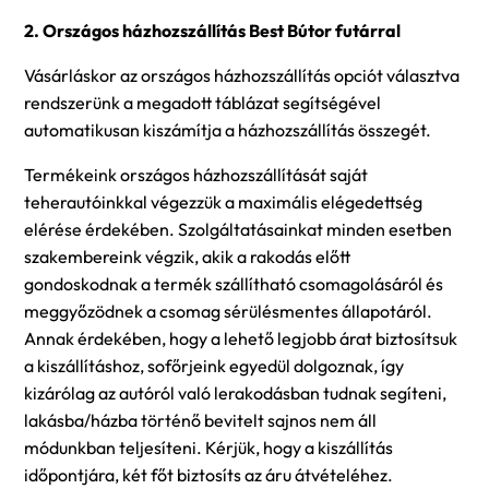
2. Országos házhozszállítás Best Bútor futárral
Vásárláskor az országos házhozszállítás opciót választva
rendszerünk a megadott táblázat segítségével
automatikusan kiszámítja a házhozszállítás összegét.
Termékeink országos házhozszállítását saját
teherautóinkkal végezzük a maximális elégedettség
elérése érdekében. Szolgáltatásainkat minden esetben
szakembereink végzik, akik a rakodás előtt
gondoskodnak a termék szállítható csomagolásáról és
meggyőzödnek a csomag sérülésmentes állapotáról.
Annak érdekében, hogy a lehető legjobb árat biztosítsuk
a kiszállításhoz, sofőrjeink egyedül dolgoznak, így
kizárólag az autóról való lerakodásban tudnak segíteni,
lakásba/házba történő bevitelt sajnos nem áll
módunkban teljesíteni. Kérjük, hogy a kiszállítás
időpontjára, két főt biztosíts az áru átvételéhez.