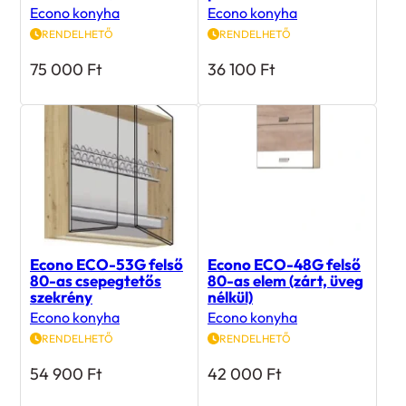
RENDELHETŐ
RENDELHETŐ
75 000
Ft
36 100
Ft
Econo ECO-53G felső
Econo ECO-48G felső
80-as csepegtetős
80-as elem (zárt, üveg
szekrény
nélkül)
Econo konyha
Econo konyha
RENDELHETŐ
RENDELHETŐ
54 900
Ft
42 000
Ft