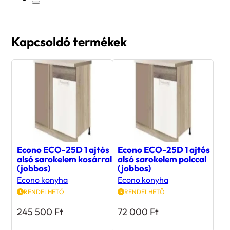
Kapcsoldó termékek
Econo ECO-25D 1 ajtós
Econo ECO-25D 1 ajtós
alsó sarokelem kosárral
alsó sarokelem polccal
(jobbos)
(jobbos)
Econo konyha
Econo konyha
RENDELHETŐ
RENDELHETŐ
245 500
Ft
72 000
Ft