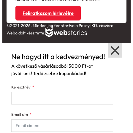
Feliratkozom hírlevélre
©2021-2026. Minden jog fenntartva a Polstyl Kft. részére
Weboldalt készítette:
Ne hagyd itt a kedvezményed!
A következő vásárlásodból 3000 Ft-ot
jóváírunk! Tedd zsebre kuponkódod!
Keresztnév
Email cím