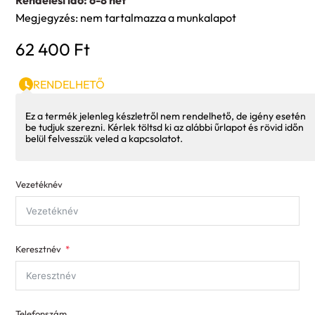
Rendelési idő: 6-8 hét
Megjegyzés: nem tartalmazza a munkalapot
62 400
Ft
RENDELHETŐ
Ez a termék jelenleg készletről nem rendelhető, de igény esetén
be tudjuk szerezni. Kérlek töltsd ki az alábbi űrlapot és rövid időn
belül felvesszük veled a kapcsolatot.
Vezetéknév
Keresztnév
Telefonszám