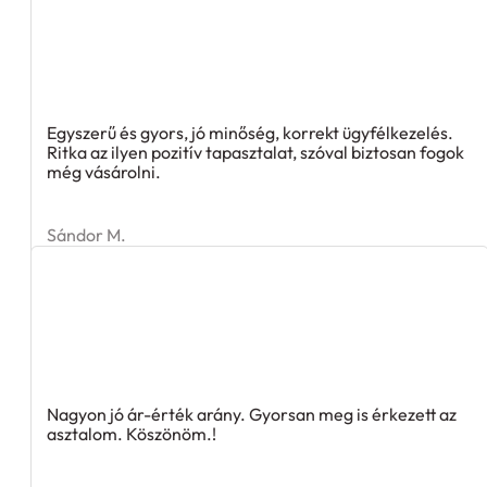
Egyszerű és gyors, jó minőség, korrekt ügyfélkezelés.
Ritka az ilyen pozitív tapasztalat, szóval biztosan fogok
még vásárolni.
Sándor M.
Nagyon jó ár-érték arány. Gyorsan meg is érkezett az
asztalom. Köszönöm.!
Meli T.