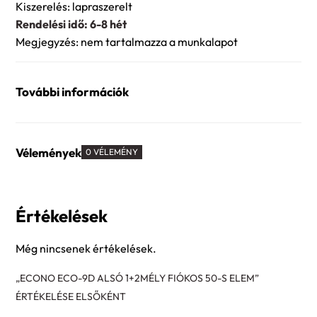
Kiszerelés: lapraszerelt
Rendelési idő: 6-8 hét
Megjegyzés: nem tartalmazza a munkalapot
További információk
Vélemények
0 VÉLEMÉNY
Értékelések
Még nincsenek értékelések.
„ECONO ECO-9D ALSÓ 1+2MÉLY FIÓKOS 50-S ELEM”
ÉRTÉKELÉSE ELSŐKÉNT