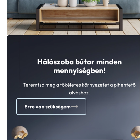
Hálószoba bútor minden
mennyiségben!
Teremtsd meg a tökéletes környezetet a pihentető
alváshoz.
Erre van szükségem