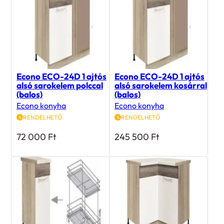
Econo ECO-24D 1 ajtós
Econo ECO-24D 1 ajtós
alsó sarokelem polccal
alsó sarokelem kosárral
(balos)
(balos)
Econo konyha
Econo konyha
RENDELHETŐ
RENDELHETŐ
72 000
Ft
245 500
Ft