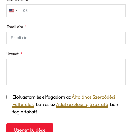
United
States
Email cím
+1
Üzenet
Elolvastam és elfogadom az
Általános Szerződési
Feltételek
-ben és az
Adatkezelési tájékoztató
-ban
foglaltakat!
Üzenet küldése