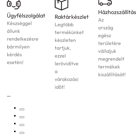
Házhozszállítás
Ügyfélszolgálat
Raktárkészlet
Az
Készséggel
Legtöbb
ország
állunk
termékünket
egész
rendelkezésre
készleten
területére
bármilyen
tartjuk,
vállaljuk
kérdés
ezzel
megrendelt
esetén!
lerövidítve
termékek
a
kiszállítását!
várakozási
időt!