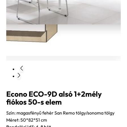
Econo ECO-9D alsó 1+2mély
fiókos 50-s elem
Szín: magasfényű fehér San Remo tölgy/sonoma tölgy
Méret: 50*82*51 cm