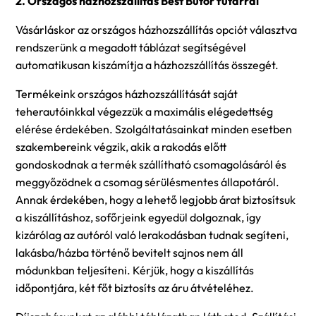
2. Országos házhozszállítás Best Bútor futárral
Vásárláskor az országos házhozszállítás opciót választva
rendszerünk a megadott táblázat segítségével
automatikusan kiszámítja a házhozszállítás összegét.
Termékeink országos házhozszállítását saját
teherautóinkkal végezzük a maximális elégedettség
elérése érdekében. Szolgáltatásainkat minden esetben
szakembereink végzik, akik a rakodás előtt
gondoskodnak a termék szállítható csomagolásáról és
meggyőzödnek a csomag sérülésmentes állapotáról.
Annak érdekében, hogy a lehető legjobb árat biztosítsuk
a kiszállításhoz, sofőrjeink egyedül dolgoznak, így
kizárólag az autóról való lerakodásban tudnak segíteni,
lakásba/házba történő bevitelt sajnos nem áll
módunkban teljesíteni. Kérjük, hogy a kiszállítás
időpontjára, két főt biztosíts az áru átvételéhez.