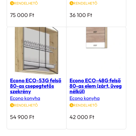
75 000
Ft
36 100
Ft
Econo ECO-53G felső
Econo ECO-48G felső
80-as csepegtetős
80-as elem (zárt, üveg
szekrény
nélkül)
Econo konyha
Econo konyha
RENDELHETŐ
RENDELHETŐ
54 900
Ft
42 000
Ft