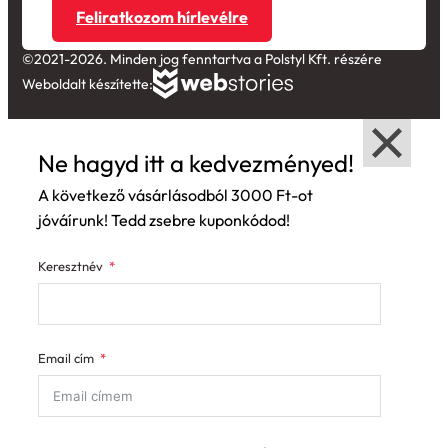
©2021-2026. Minden jog fenntartva a Polstyl Kft. részére
Weboldalt készítette:
Ne hagyd itt a kedvezményed!
A következő vásárlásodból 3000 Ft-ot
jóváírunk! Tedd zsebre kuponkódod!
Keresztnév
Email cím
Elolvastam és elfogadom az
Általános