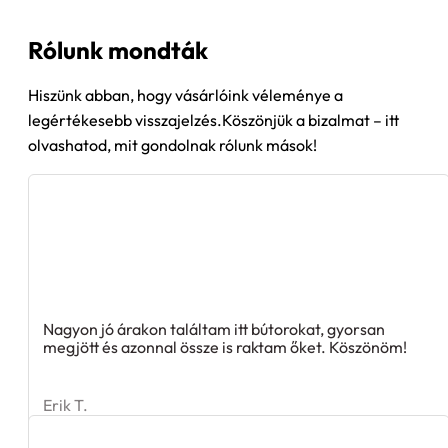
Rólunk mondták
Hiszünk abban, hogy vásárlóink véleménye a
legértékesebb visszajelzés.Köszönjük a bizalmat – itt
olvashatod, mit gondolnak rólunk mások!
Nagyon jó árakon találtam itt bútorokat, gyorsan
megjött és azonnal össze is raktam őket. Köszönöm!
Erik T.