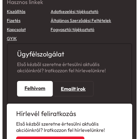
Kiszállítás
Adatkezelési tájékoztató
Fizetés
Általános Szerződési Feltételek
Kapcsolat
Fogyasztói tájékoztató
GYIK
Ügyfélszolgálat
Első kézből szeretne értesülni aktuális
akcióinkról? Iratkozzon fel hírlevelünkre!
Felhívom
Emailt írok
Hírlevél feliratkozás
Első kézből szeretne értesülni aktuális
akcióinkról? Iratkozzon fel hírlevelünkre!
Feliratkozom hírlevélre