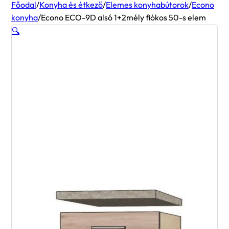
Főodal
/
Konyha és étkező
/
Elemes konyhabútorok
/
Econo
konyha
/
Econo ECO-9D alsó 1+2mély fiókos 50-s elem
🔍