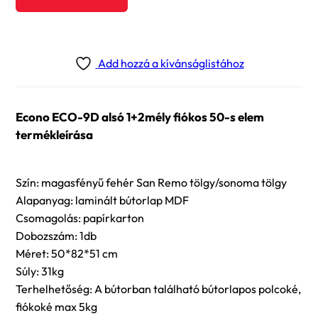
Add hozzá a kívánságlistához
Econo ECO-9D alsó 1+2mély fiókos 50-s elem
termékleírása
Szín: magasfényű fehér San Remo tölgy/sonoma tölgy
Alapanyag: laminált bútorlap MDF
Csomagolás: papírkarton
Dobozszám: 1db
Méret: 50*82*51 cm
Súly: 31kg
Terhelhetőség: A bútorban található bútorlapos polcoké,
fiókoké max 5kg