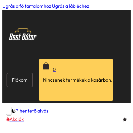
Ugrás a fő tartalomhoz
Ugrás a lábléchez
0
Fiókom
Nincsenek termékek a kosárban.
Pihentető alvás
Akciók