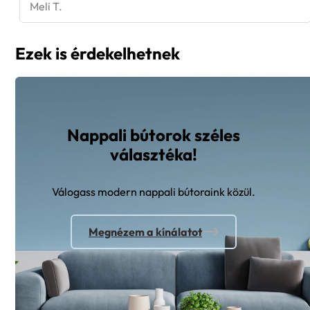
Ezek is érdekelhetnek
Nappali bútorok széles
választéka!
Válogass modern nappali bútoraink közül.
Megnézem a kínálatot