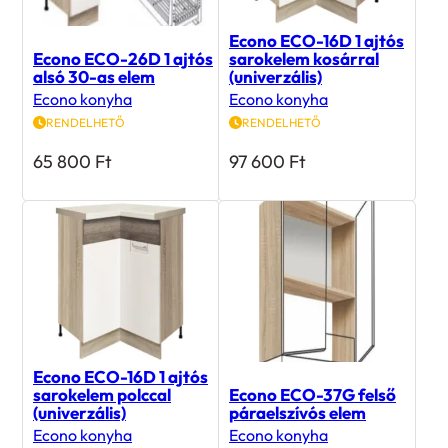
Econo ECO-16D 1 ajtós
Econo ECO-26D 1 ajtós
sarokelem kosárral
alsó 30-as elem
(univerzális)
Econo konyha
Econo konyha
RENDELHETŐ
RENDELHETŐ
65 800
Ft
97 600
Ft
Econo ECO-16D 1 ajtós
sarokelem polccal
Econo ECO-37G felső
(univerzális)
páraelszívós elem
Econo konyha
Econo konyha
RENDELHETŐ
RENDELHETŐ