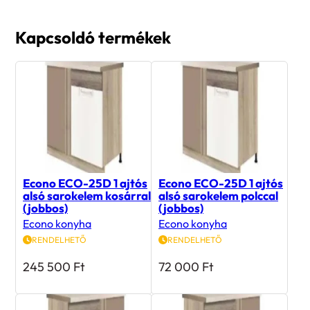
Kapcsoldó termékek
Econo ECO-25D 1 ajtós
Econo ECO-25D 1 ajtós
alsó sarokelem kosárral
alsó sarokelem polccal
(jobbos)
(jobbos)
Econo konyha
Econo konyha
RENDELHETŐ
RENDELHETŐ
245 500
Ft
72 000
Ft