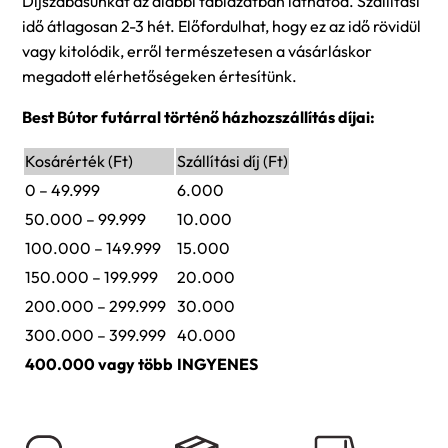
Díjszabásunkat az alábbi táblázatban láthatod. Szállítási
idő átlagosan 2-3 hét. Előfordulhat, hogy ez az idő rövidül
vagy kitolódik, erről természetesen a vásárláskor
megadott elérhetőségeken értesítünk.
Best Bútor futárral történő házhozszállítás díjai:
Kosárérték (Ft)
Szállítási díj (Ft)
0 – 49.999
6.000
50.000 – 99.999
10.000
100.000 – 149.999
15.000
150.000 – 199.999
20.000
200.000 – 299.999
30.000
300.000 – 399.999
40.000
400.000 vagy több
INGYENES