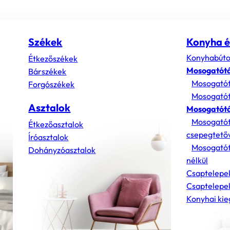
Székek
Konyha é
Konyhabúto
Étkezőszékek
Mosogatót
Bárszékek
Mosogatót
Forgószékek
Mosogatót
Asztalok
Mosogatótá
Mosogatót
Étkezőasztalok
csepegtető
Íróasztalok
Mosogatót
Dohányzóasztalok
nélkül
Csaptelepe
Csaptelepek
Konyhai kie