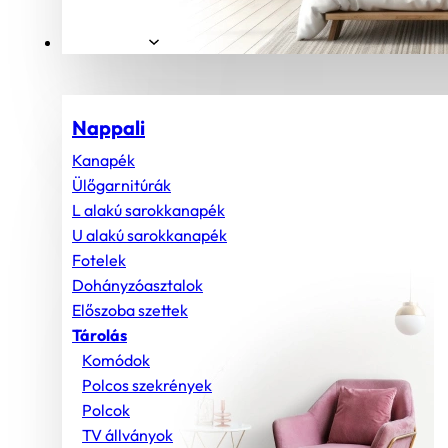
Helyiségek
Nappali
Kanapék
Ülőgarnitúrák
L alakú sarokkanapék
U alakú sarokkanapék
Fotelek
Dohányzóasztalok
Előszoba szettek
Tárolás
Komódok
Polcos szekrények
Polcok
TV állványok