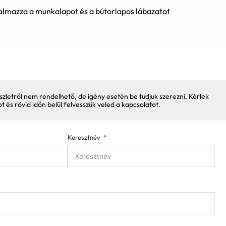
lmazza a munkalapot és a bútorlapos lábazatot
szletről nem rendelhető, de igény esetén be tudjuk szerezni. Kérlek
pot és rövid időn belül felvesszük veled a kapcsolatot.
Keresztnév