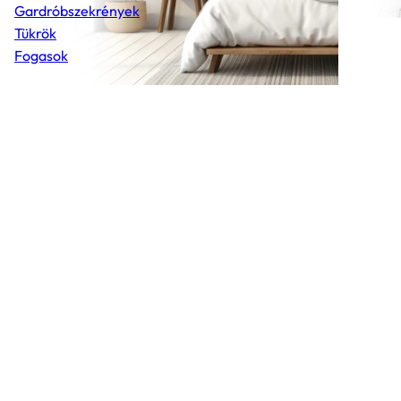
Gardróbszekrények
Tükrök
Fogasok