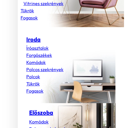
Vitrines szekrények
Tükrök
Fogasok
Iroda
Íróasztalok
Forgószékek
Komódok
Polcos szekrények
Polcok
Tükrök
Fogasok
Előszoba
Komódok