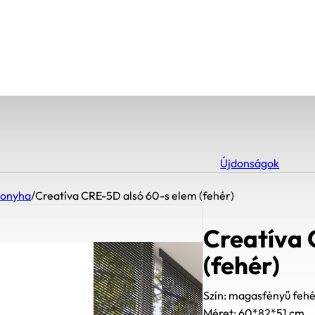
Újdonságok
konyha
/
Creatíva CRE-5D alsó 60-s elem (fehér)
Creatíva 
(fehér)
Szín: magasfényű fehé
Méret: 60*82*51 cm