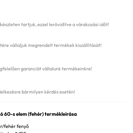
szleten tartjuk, ezzel lerövidítve a várakozási időt!
tére vállaljuk megrendelt termékek kiszállítását!
felelően garanciát vállalunk termékeinkre!
delkezésre bármilyen kérdés esetén!
ó 60-s elem (fehér) termékleírása
r/fehér fenyő