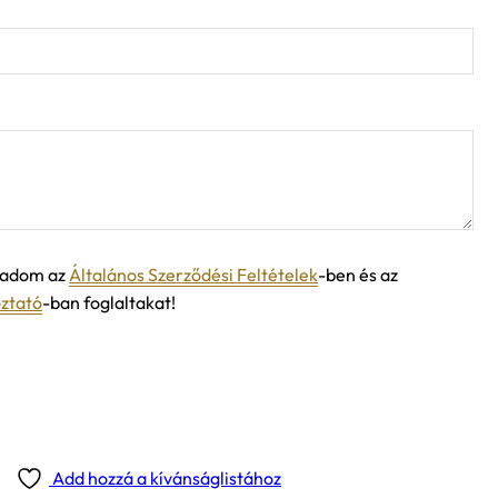
ogadom az
Általános Szerződési Feltételek
-ben és az
oztató
-ban foglaltakat!
Add hozzá a kívánságlistához