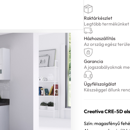
Raktárkészlet
Legtöbb termékünket ké
Házhozszállítás
Az ország egész terüle
Garancia
A jogszabályoknak meg
Ügyfélszolgálat
Készséggel állunk ren
Creatíva CRE-5D als
Szín: magasfényű fehé