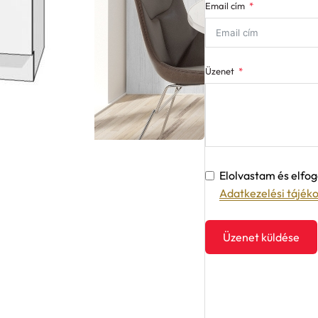
Email cím
Üzenet
Elolvastam és elf
Adatkezelési tájék
Üzenet küldése