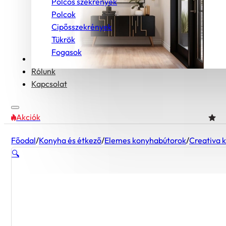
Polcos szekrények
Polcok
Cipősszekrények
Tükrök
Fogasok
Bútorcsaládok
Rólunk
Kapcsolat
Akciók
Főodal
/
Konyha és étkező
/
Elemes konyhabútorok
/
Creativa 
🔍