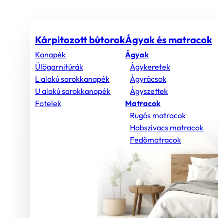
Kárpitozott bútorok
Ágyak és matracok
Kanapék
Ágyak
Ülőgarnitúrák
Ágykeretek
L alakú sarokkanapék
Ágyrácsok
U alakú sarokkanapék
Ágyszettek
Fotelek
Matracok
Rugós matracok
Habszivacs matracok
Fedőmatracok