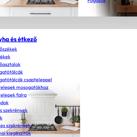
Fogasok
yha és étkező
őszékek
zékek
őasztalok
gatótálcák
atótálcák csapteleppel
telepek mosogatókhoz
elepek falra
dok
s szekrények
k
nes szekrények
ai kiegészítők