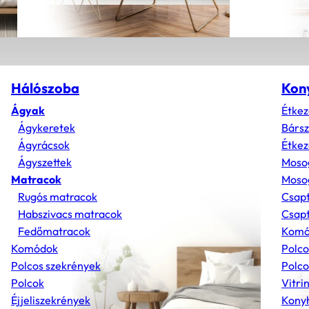
Hálószoba
Kon
Ágyak
Étkez
Ágykeretek
Bárs
Ágyrácsok
Étkez
Ágyszettek
Moso
Matracok
Mosog
Rugós matracok
Csap
Habszivacs matracok
Csapt
Fedőmatracok
Komó
Komódok
Polco
Polcos szekrények
Polco
Polcok
Vitri
Éjjeliszekrények
Konyh