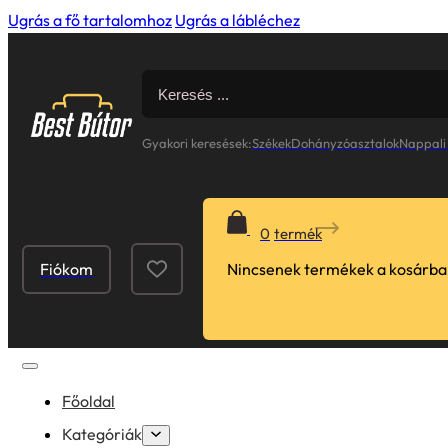
Ugrás a fő tartalomhoz
Ugrás a lábléchez
Search
for:
Gyakori keresések:
Székek
Dohányzóasztalok
Nappali
0
Fiókom
Nincsenek termékek a kosárba
Főoldal
Kategóriák