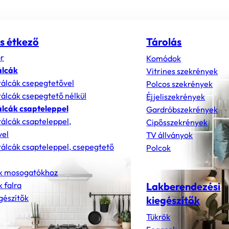
s étkező
Tárolás
r
Komódok
álcák
Vitrines szekrények
álcák csepegtetővel
Polcos szekrények
álcák csepegtető nélkül
Éjjeliszekrények
lcák csapteleppel
Gardróbszekrények
álcák csapteleppel,
Cipősszekrények
vel
TV állványok
álcák csapteleppel, csepegtető
Polcok
k mosogatókhoz
 falra
Lakberendezési
gészítők
kiegészítők
Tükrök