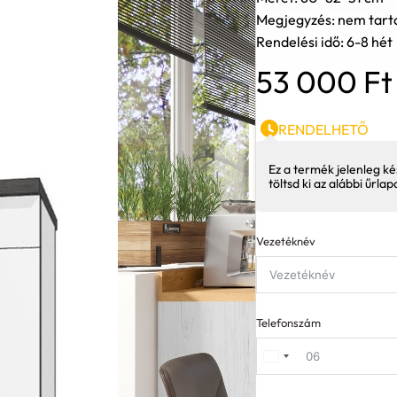
Megjegyzés: nem tarta
Rendelési idő: 6-8 hét
53 000
Ft
RENDELHETŐ
Ez a termék jelenleg ké
töltsd ki az alábbi űrla
Vezetéknév
Telefonszám