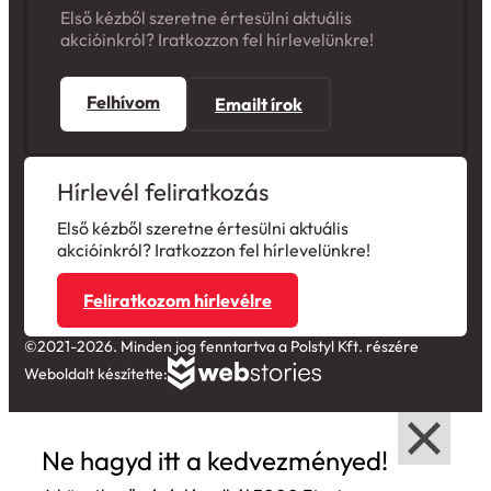
Első kézből szeretne értesülni aktuális
akcióinkról? Iratkozzon fel hírlevelünkre!
Felhívom
Emailt írok
Hírlevél feliratkozás
Első kézből szeretne értesülni aktuális
akcióinkról? Iratkozzon fel hírlevelünkre!
Feliratkozom hírlevélre
©2021-2026. Minden jog fenntartva a Polstyl Kft. részére
Weboldalt készítette:
Ne hagyd itt a kedvezményed!