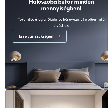
Hálószoba bútor minden
mennyiségben!
Teremtsd meg a tökéletes környezetet a pihentető
alváshoz.
Erre van szükségem