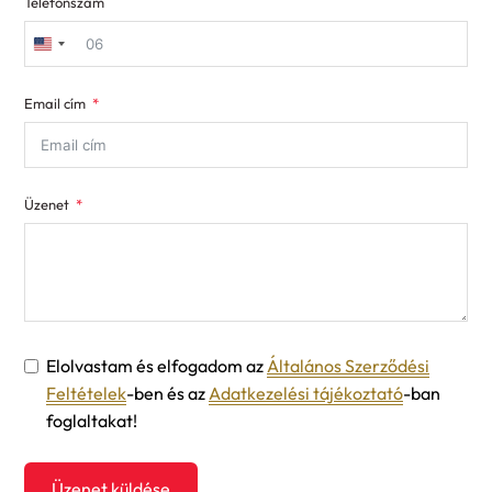
Telefonszám
United
States
Email cím
+1
Üzenet
Elolvastam és elfogadom az
Általános Szerződési
Feltételek
-ben és az
Adatkezelési tájékoztató
-ban
foglaltakat!
Üzenet küldése