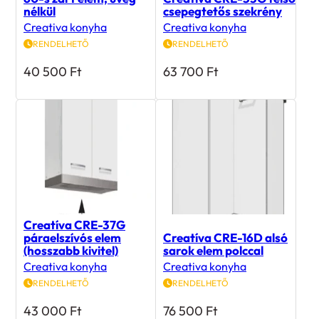
nélkül
csepegtetős szekrény
Creativa konyha
Creativa konyha
RENDELHETŐ
RENDELHETŐ
40 500
Ft
63 700
Ft
Creatíva CRE-37G
páraelszívós elem
Creatíva CRE-16D alsó
(hosszabb kivitel)
sarok elem polccal
Creativa konyha
Creativa konyha
RENDELHETŐ
RENDELHETŐ
43 000
Ft
76 500
Ft