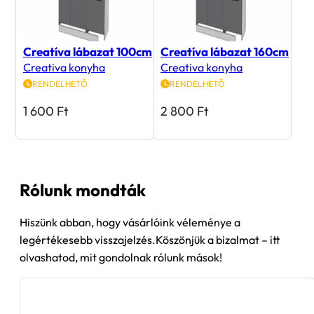
Creatíva lábazat 100cm
Creatíva lábazat 160cm
Creativa konyha
Creativa konyha
RENDELHETŐ
RENDELHETŐ
1 600
Ft
2 800
Ft
Rólunk mondták
Hiszünk abban, hogy vásárlóink véleménye a
legértékesebb visszajelzés.Köszönjük a bizalmat – itt
olvashatod, mit gondolnak rólunk mások!