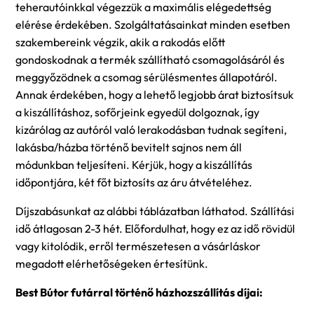
teherautóinkkal végezzük a maximális elégedettség
elérése érdekében. Szolgáltatásainkat minden esetben
szakembereink végzik, akik a rakodás előtt
gondoskodnak a termék szállítható csomagolásáról és
meggyőzödnek a csomag sérülésmentes állapotáról.
Annak érdekében, hogy a lehető legjobb árat biztosítsuk
a kiszállításhoz, sofőrjeink egyedül dolgoznak, így
kizárólag az autóról való lerakodásban tudnak segíteni,
lakásba/házba történő bevitelt sajnos nem áll
módunkban teljesíteni. Kérjük, hogy a kiszállítás
időpontjára, két főt biztosíts az áru átvételéhez.
Díjszabásunkat az alábbi táblázatban láthatod. Szállítási
idő átlagosan 2-3 hét. Előfordulhat, hogy ez az idő rövidül
vagy kitolódik, erről természetesen a vásárláskor
megadott elérhetőségeken értesítünk.
Best Bútor futárral történő házhozszállítás díjai: