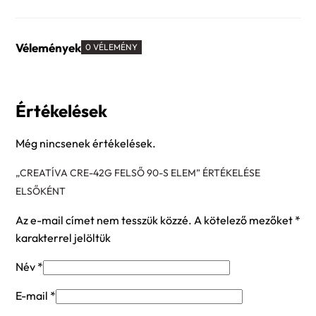
Vélemények
0 VÉLEMÉNY
Értékelések
Még nincsenek értékelések.
„CREATÍVA CRE-42G FELSŐ 90-S ELEM” ÉRTÉKELÉSE
ELSŐKÉNT
Az e-mail címet nem tesszük közzé.
A kötelező mezőket
*
karakterrel jelöltük
Név
*
E-mail
*