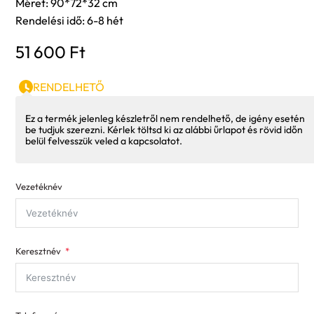
Méret: 90*72*32 cm
Rendelési idő: 6-8 hét
51 600
Ft
RENDELHETŐ
Ez a termék jelenleg készletről nem rendelhető, de igény esetén
be tudjuk szerezni. Kérlek töltsd ki az alábbi űrlapot és rövid időn
belül felvesszük veled a kapcsolatot.
Vezetéknév
Keresztnév