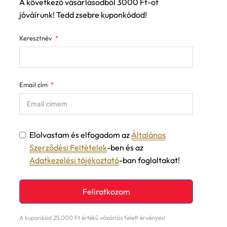
A következő vásárlásodból 3000 Ft-ot
jóváírunk! Tedd zsebre kuponkódod!
Keresztnév
Email cím
Elolvastam és elfogadom az
Általános
Szerződési Feltételek
-ben és az
Adatkezelési tájékoztató
-ban foglaltakat!
Feliratkozom
A kuponkód 25.000 Ft értékű vásárlás felett érvényes!