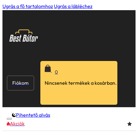
Ugrás a fő tartalomhoz
Ugrás a lábléchez
0
Fiókom
Nincsenek termékek a kosárban.
Pihentető alvás
Akciók