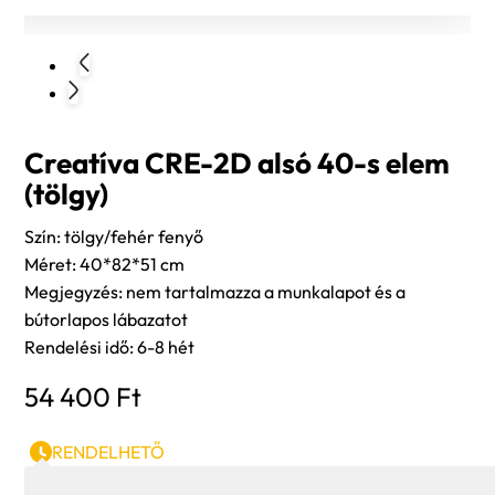
Creatíva CRE-2D alsó 40-s elem
(tölgy)
Szín: tölgy/fehér fenyő
Méret: 40*82*51 cm
Megjegyzés: nem tartalmazza a munkalapot és a
bútorlapos lábazatot
Rendelési idő: 6-8 hét
54 400
Ft
RENDELHETŐ