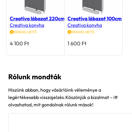
Creatíva lábazat 220cm
Creatíva lábazat 100cm
Creativa konyha
Creativa konyha
RENDELHETŐ
RENDELHETŐ
4 100
Ft
1 600
Ft
Rólunk mondták
Hiszünk abban, hogy vásárlóink véleménye a
legértékesebb visszajelzés.Köszönjük a bizalmat – itt
olvashatod, mit gondolnak rólunk mások!