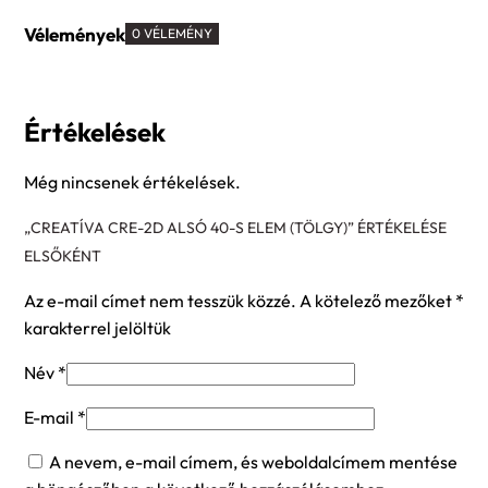
Vélemények
0 VÉLEMÉNY
Értékelések
Még nincsenek értékelések.
„CREATÍVA CRE-2D ALSÓ 40-S ELEM (TÖLGY)” ÉRTÉKELÉSE
ELSŐKÉNT
Az e-mail címet nem tesszük közzé.
A kötelező mezőket
*
karakterrel jelöltük
Név
*
E-mail
*
A nevem, e-mail címem, és weboldalcímem mentése