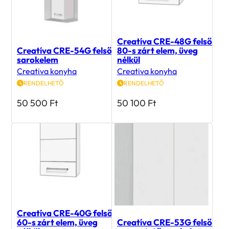
Creatíva CRE-48G felső
Creatíva CRE-54G felső
80-s zárt elem, üveg
sarokelem
nélkül
Creativa konyha
Creativa konyha
RENDELHETŐ
RENDELHETŐ
50 500
Ft
50 100
Ft
Creatíva CRE-40G felső
60-s zárt elem, üveg
Creatíva CRE-53G felső
nélkül
csepegtetős szekrény