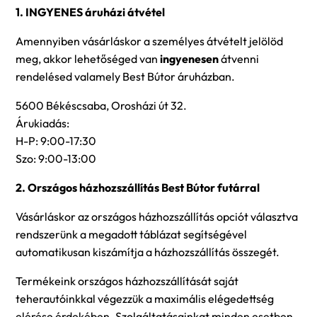
1. INGYENES áruházi átvétel
Amennyiben vásárláskor a személyes átvételt jelölöd
meg, akkor lehetőséged van
ingyenesen
átvenni
rendelésed valamely Best Bútor áruházban.
5600 Békéscsaba, Orosházi út 32.
Árukiadás:
H-P: 9:00-17:30
Szo: 9:00-13:00
2. Országos házhozszállítás Best Bútor futárral
Vásárláskor az országos házhozszállítás opciót választva
rendszerünk a megadott táblázat segítségével
automatikusan kiszámítja a házhozszállítás összegét.
Termékeink országos házhozszállítását saját
teherautóinkkal végezzük a maximális elégedettség
elérése érdekében. Szolgáltatásainkat minden esetben