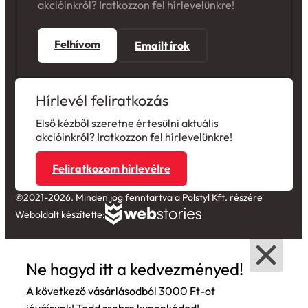
Felhívom
Emailt írok
Hírlevél feliratkozás
Első kézből szeretne értesülni aktuális
akcióinkról? Iratkozzon fel hírlevelünkre!
Feliratkozom hírlevélre
©2021-2026. Minden jog fenntartva a Polstyl Kft. részére
Weboldalt készítette:
Ne hagyd itt a kedvezményed!
A következő vásárlásodból 3000 Ft-ot
jóváírunk! Tedd zsebre kuponkódod!