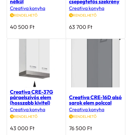
Creativa konyha
Creativa konyha
RENDELHETŐ
RENDELHETŐ
40 500
Ft
63 700
Ft
Creatíva CRE-37G
páraelszívós elem
Creatíva CRE-16D alsó
(hosszabb kivitel)
sarok elem polccal
Creativa konyha
Creativa konyha
RENDELHETŐ
RENDELHETŐ
43 000
Ft
76 500
Ft