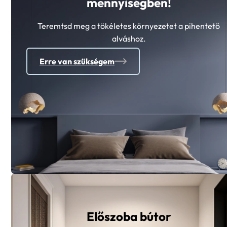
Teremtsd meg a tökéletes környezetet a pihentető
alváshoz.
Erre van szükségem
Előszoba bútor