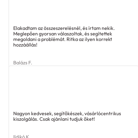
Elakadtam az összeszerelésnél, és írtam nekik.
Meglepően gyorsan válaszoltak, és segítettek
megoldani a problémát. Ritka az ilyen korrekt
hozzáállás!
Balázs F.
Nagyon kedvesek, segítőkészek, vásárlócentrikus
kiszolgálás. Csak ajánlani tudjuk őket!
Ildikó K.