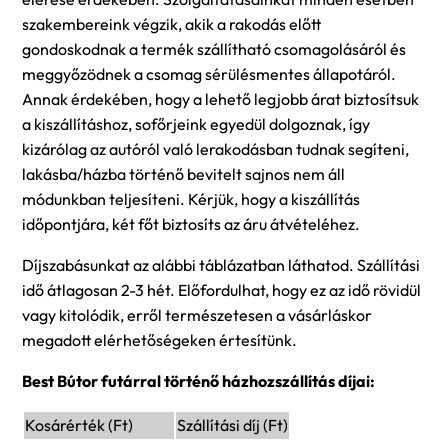
szakembereink végzik, akik a rakodás előtt
gondoskodnak a termék szállítható csomagolásáról és
meggyőzödnek a csomag sérülésmentes állapotáról.
Annak érdekében, hogy a lehető legjobb árat biztosítsuk
a kiszállításhoz, sofőrjeink egyedül dolgoznak, így
kizárólag az autóról való lerakodásban tudnak segíteni,
lakásba/házba történő bevitelt sajnos nem áll
módunkban teljesíteni. Kérjük, hogy a kiszállítás
időpontjára, két főt biztosíts az áru átvételéhez.
Díjszabásunkat az alábbi táblázatban láthatod. Szállítási
idő átlagosan 2-3 hét. Előfordulhat, hogy ez az idő rövidül
vagy kitolódik, erről természetesen a vásárláskor
megadott elérhetőségeken értesítünk.
Best Bútor futárral történő házhozszállítás díjai:
Kosárérték (Ft)
Szállítási díj (Ft)