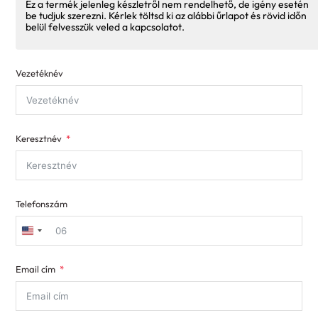
Ez a termék jelenleg készletről nem rendelhető, de igény esetén
be tudjuk szerezni. Kérlek töltsd ki az alábbi űrlapot és rövid időn
belül felvesszük veled a kapcsolatot.
Vezetéknév
Keresztnév
Telefonszám
United
States
Email cím
+1