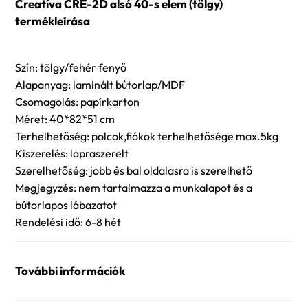
Creatíva CRE-2D alsó 40-s elem (tölgy)
termékleírása
Szín: tölgy/fehér fenyő
Alapanyag: laminált bútorlap/MDF
Csomagolás: papírkarton
Méret: 40*82*51 cm
Terhelhetőség: polcok,fiókok terhelhetősége max.5kg
Kiszerelés: lapraszerelt
Szerelhetőség: jobb és bal oldalasra is szerelhető
Megjegyzés: nem tartalmazza a munkalapot és a
bútorlapos lábazatot
Rendelési idő: 6-8 hét
További információk