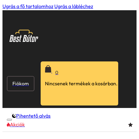
Ugrás a fő tartalomhoz
Ugrás a lábléchez
0
Fiókom
Nincsenek termékek a kosárban.
Pihentető alvás
Akciók