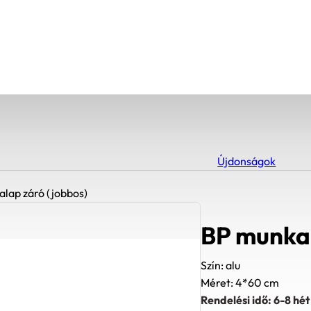
Újdonságok
lap záró (jobbos)
BP munkal
Szín: alu
Méret: 4*60 cm
Rendelési idő: 6-8 hét