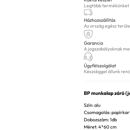
Legtöbb termékünket ké
Házhozszállítás
Az ország egész terüle
Garancia
A jogszabályoknak meg
Ügyfélszolgálat
Készséggel állunk ren
BP munkalap záró (j
Szín: alu
Csomagolás: papírkar
Dobozszám: 1db
Méret: 4*60 cm