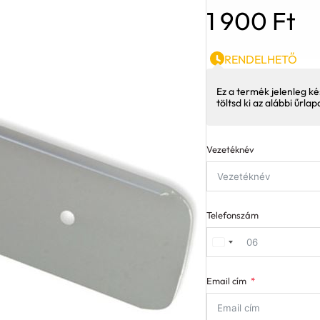
1 900
Ft
RENDELHETŐ
Ez a termék jelenleg ké
töltsd ki az alábbi űrla
Vezetéknév
Telefonszám
Email cím