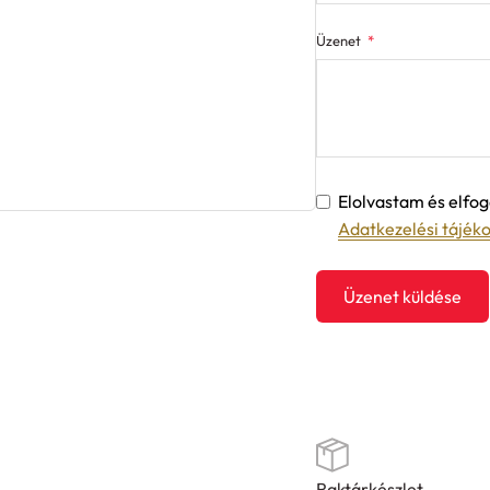
Üzenet
Elolvastam és elf
Adatkezelési tájék
Üzenet küldése
Raktárkészlet