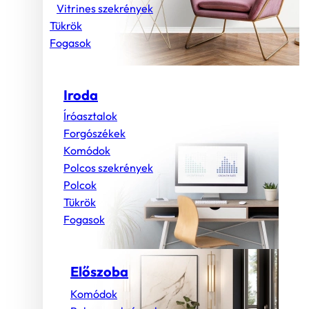
Vitrines szekrények
Tükrök
Fogasok
Iroda
Íróasztalok
Forgószékek
Komódok
Polcos szekrények
Polcok
Tükrök
Fogasok
Előszoba
Komódok