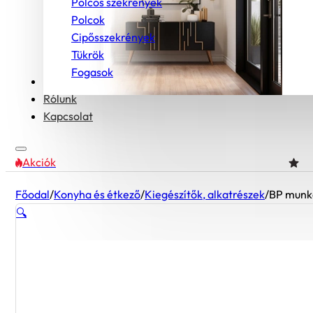
Polcos szekrények
Polcok
Cipősszekrények
Tükrök
Fogasok
Bútorcsaládok
Rólunk
Kapcsolat
Akciók
Főodal
/
Konyha és étkező
/
Kiegészítők, alkatrészek
/
BP munka
🔍