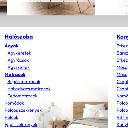
Hálószoba
Kon
Ágyak
Étkez
Ágykeretek
Bárs
Ágyrácsok
Étkez
Ágyszettek
Moso
Matracok
Mosog
Rugós matracok
Csap
Habszivacs matracok
Csapt
Fedőmatracok
Komó
Komódok
Polco
Polcos szekrények
Polco
Polcok
Vitri
Éjjeliszekrények
Konyh