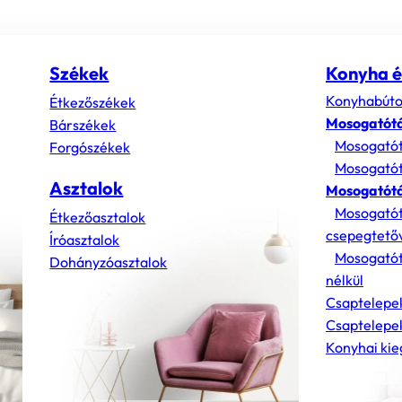
Székek
Konyha é
Konyhabúto
Étkezőszékek
Mosogatót
Bárszékek
Mosogatót
Forgószékek
Mosogatót
Asztalok
Mosogatótá
Mosogatót
Étkezőasztalok
csepegtető
Íróasztalok
Mosogatót
Dohányzóasztalok
nélkül
Csaptelepe
Csaptelepek
Konyhai kie