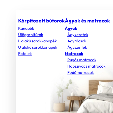
Kárpitozott bútorok
Ágyak és matracok
Kanapék
Ágyak
Ülőgarnitúrák
Ágykeretek
L alakú sarokkanapék
Ágyrácsok
U alakú sarokkanapék
Ágyszettek
Fotelek
Matracok
Rugós matracok
Habszivacs matracok
Fedőmatracok