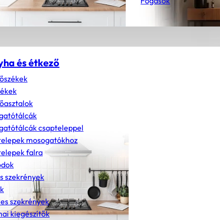
Fogasok
yha és étkező
őszékek
zékek
őasztalok
gatótálcák
atótálcák csapteleppel
telepek mosogatókhoz
elepek falra
dok
s szekrények
k
nes szekrények
ai kiegészítők