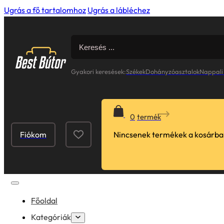
Ugrás a fő tartalomhoz
Ugrás a lábléchez
Search
for:
Gyakori keresések:
Székek
Dohányzóasztalok
Nappali
0
Fiókom
Nincsenek termékek a kosárba
Főoldal
Kategóriák