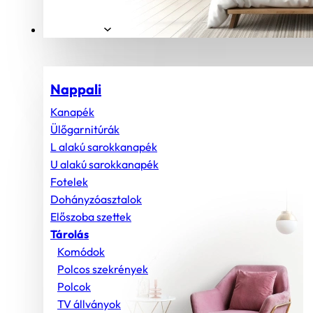
Helyiségek
Nappali
Kanapék
Ülőgarnitúrák
L alakú sarokkanapék
U alakú sarokkanapék
Fotelek
Dohányzóasztalok
Előszoba szettek
Tárolás
Komódok
Polcos szekrények
Polcok
TV állványok