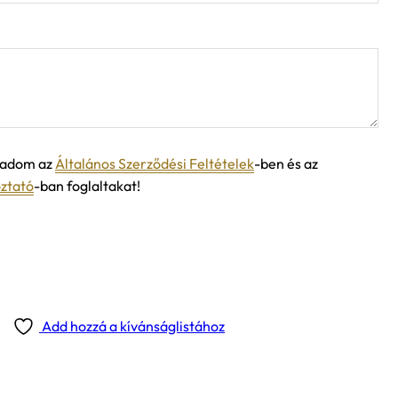
ogadom az
Általános Szerződési Feltételek
-ben és az
oztató
-ban foglaltakat!
Add hozzá a kívánságlistához