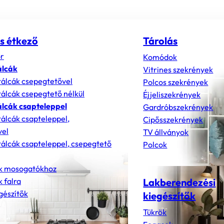
s étkező
Tárolás
r
Komódok
álcák
Vitrines szekrények
álcák csepegtetővel
Polcos szekrények
álcák csepegtető nélkül
Éjjeliszekrények
lcák csapteleppel
Gardróbszekrények
álcák csapteleppel,
Cipősszekrények
vel
TV állványok
álcák csapteleppel, csepegtető
Polcok
k mosogatókhoz
 falra
Lakberendezési
gészítők
kiegészítők
Tükrök