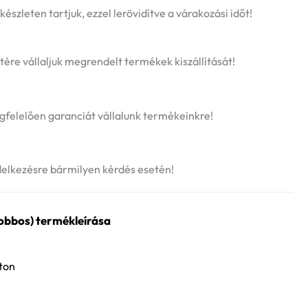
szleten tartjuk, ezzel lerövidítve a várakozási időt!
tére vállaljuk megrendelt termékek kiszállítását!
felelően garanciát vállalunk termékeinkre!
delkezésre bármilyen kérdés esetén!
obbos) termékleírása
ton