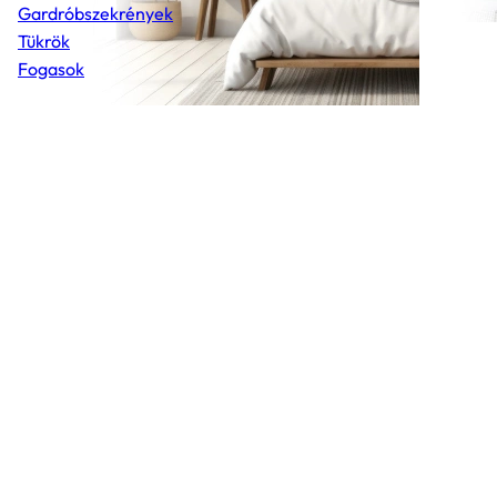
Gardróbszekrények
Tükrök
Fogasok