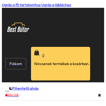
Ugrás a fő tartalomhoz
Ugrás a lábléchez
0
Fiókom
Nincsenek termékek a kosárban.
Pihentető alvás
Akciók