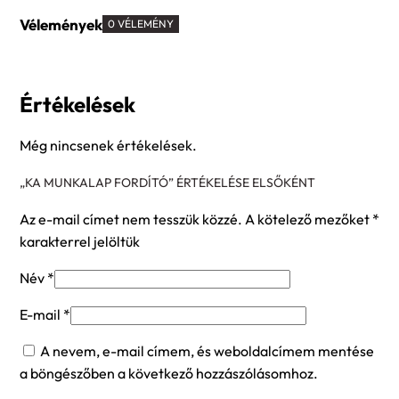
Vélemények
0 VÉLEMÉNY
Értékelések
Még nincsenek értékelések.
„KA MUNKALAP FORDÍTÓ” ÉRTÉKELÉSE ELSŐKÉNT
Az e-mail címet nem tesszük közzé.
A kötelező mezőket
*
karakterrel jelöltük
Név
*
E-mail
*
A nevem, e-mail címem, és weboldalcímem mentése
a böngészőben a következő hozzászólásomhoz.