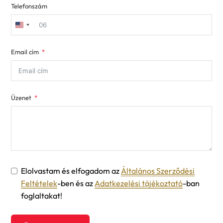
Telefonszám
United
States
Email cím
+1
Üzenet
Elolvastam és elfogadom az
Általános Szerződési
Feltételek
-ben és az
Adatkezelési tájékoztató
-ban
foglaltakat!