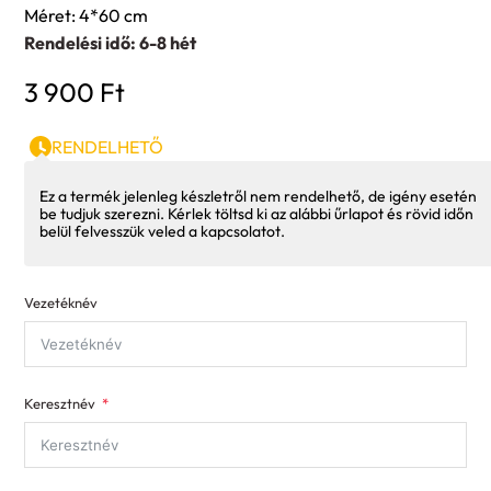
Méret: 4*60 cm
Rendelési idő: 6-8 hét
3 900
Ft
RENDELHETŐ
Ez a termék jelenleg készletről nem rendelhető, de igény esetén
be tudjuk szerezni. Kérlek töltsd ki az alábbi űrlapot és rövid időn
belül felvesszük veled a kapcsolatot.
Vezetéknév
Keresztnév