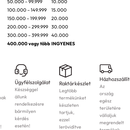
50.000 – 99.999
10.000
100.000 – 149.999
15.000
150.000 – 199.999
20.000
200.000 – 299.999
30.000
300.000 – 399.999
40.000
400.000 vagy több
INGYENES
Házhozszállítás
Ügyfélszolgálat
Raktárkészlet
Az
Készséggel
Legtöbb
ország
állunk
termékünket
egész
rendelkezésre
készleten
területére
bármilyen
tartjuk,
vállaljuk
kérdés
ezzel
megrendelt
esetén!
lerövidítve
termékek