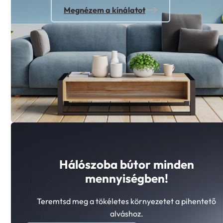
Megnézem a kínálatot
Hálószoba bútor minden
mennyiségben!
Teremtsd meg a tökéletes környezetet a pihentető
alváshoz.