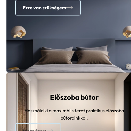
Erre van szükségem
Előszoba bútor
Használd ki a maximális teret praktikus előszoba
bútorainkkal.