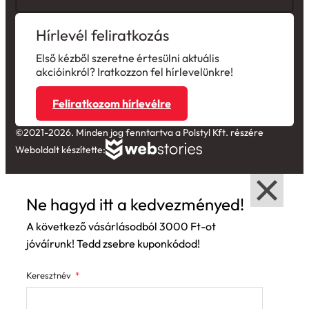
Hírlevél feliratkozás
Első kézből szeretne értesülni aktuális
akcióinkról? Iratkozzon fel hírlevelünkre!
Feliratkozom hírlevélre
©2021-2026. Minden jog fenntartva a Polstyl Kft. részére
Weboldalt készítette:
Ne hagyd itt a kedvezményed!
A következő vásárlásodból 3000 Ft-ot
jóváírunk! Tedd zsebre kuponkódod!
Keresztnév