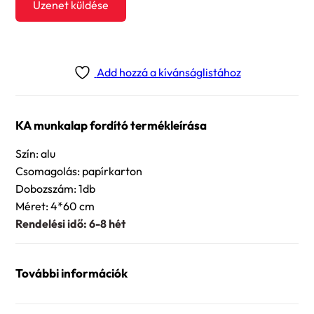
Üzenet küldése
Add hozzá a kívánságlistához
KA munkalap fordító termékleírása
Szín: alu
Csomagolás: papírkarton
Dobozszám: 1db
Méret: 4*60 cm
Rendelési idő: 6-8 hét
További információk