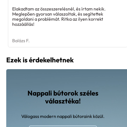
Elakadtam az összeszerelésnél, és írtam nekik.
Meglepően gyorsan válaszoltak, és segítettek
megoldani a problémát. Ritka az ilyen korrekt
hozzáállás!
Balázs F.
Ezek is érdekelhetnek
Nappali bútorok széles
választéka!
Válogass modern nappali bútoraink közül.