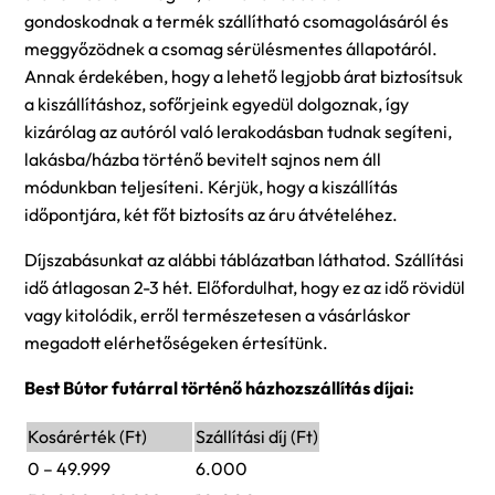
gondoskodnak a termék szállítható csomagolásáról és
meggyőzödnek a csomag sérülésmentes állapotáról.
Annak érdekében, hogy a lehető legjobb árat biztosítsuk
a kiszállításhoz, sofőrjeink egyedül dolgoznak, így
kizárólag az autóról való lerakodásban tudnak segíteni,
lakásba/házba történő bevitelt sajnos nem áll
módunkban teljesíteni. Kérjük, hogy a kiszállítás
időpontjára, két főt biztosíts az áru átvételéhez.
Díjszabásunkat az alábbi táblázatban láthatod. Szállítási
idő átlagosan 2-3 hét. Előfordulhat, hogy ez az idő rövidül
vagy kitolódik, erről természetesen a vásárláskor
megadott elérhetőségeken értesítünk.
Best Bútor futárral történő házhozszállítás díjai:
Kosárérték (Ft)
Szállítási díj (Ft)
0 – 49.999
6.000