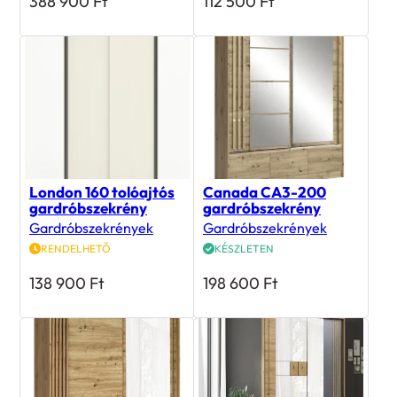
388 900
Ft
112 500
Ft
London 160 tolóajtós
Canada CA3-200
gardróbszekrény
gardróbszekrény
Gardróbszekrények
Gardróbszekrények
RENDELHETŐ
KÉSZLETEN
138 900
Ft
198 600
Ft