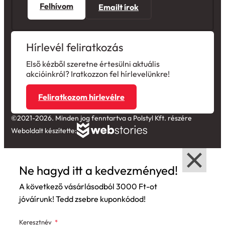
Felhívom
Emailt írok
Hírlevél feliratkozás
Első kézből szeretne értesülni aktuális
akcióinkról? Iratkozzon fel hírlevelünkre!
Feliratkozom hírlevélre
©2021-2026. Minden jog fenntartva a Polstyl Kft. részére
Weboldalt készítette:
Ne hagyd itt a kedvezményed!
A következő vásárlásodból 3000 Ft-ot
jóváírunk! Tedd zsebre kuponkódod!
Keresztnév