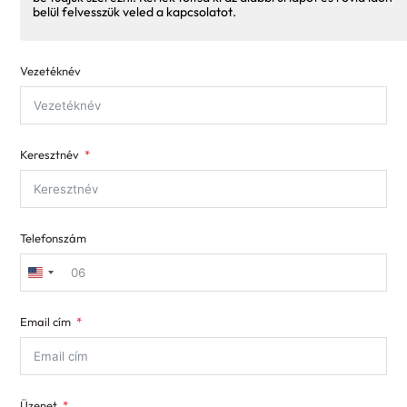
belül felvesszük veled a kapcsolatot.
Vezetéknév
Keresztnév
Telefonszám
United
States
Email cím
+1
Üzenet