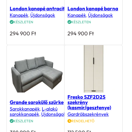
London kanapé antracit
London kanapé barna
Kanapék
,
Újdonságok
Kanapék
,
Újdonságok
KÉSZLETEN
KÉSZLETEN
294 900
Ft
294 900
Ft
Fresko SZF2D2S
Grande sarokülő szürke
szekrény
(kasmír/gesztenye)
Sarokkanapék
,
L-alakú
sarokkanapék
,
Újdonságok
Gardróbszekrények
KÉSZLETEN
RENDELHETŐ