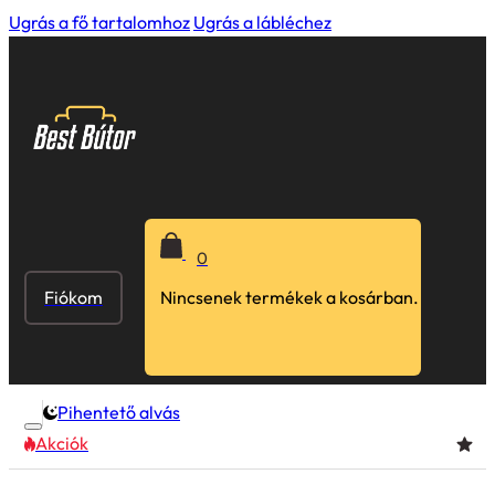
Ugrás a fő tartalomhoz
Ugrás a lábléchez
0
Fiókom
Nincsenek termékek a kosárban.
Pihentető alvás
Akciók