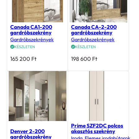
Canada CA1-200
Canada CA-2-200
gardróbszekrény
gardróbszekrény
Gardróbszekrények
Gardróbszekrények
KÉSZLETEN
KÉSZLETEN
165 200
Ft
198 600
Ft
Prime SZF2DC polcos
Denver 2-200
akasztós szekrény
gardróbszekrény
Iroda
,
Elemes irodabútorok
,