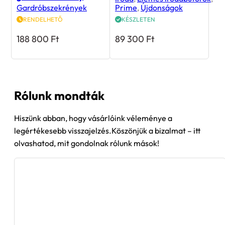
Gardróbszekrények
Prime
,
Újdonságok
RENDELHETŐ
KÉSZLETEN
188 800
Ft
89 300
Ft
Rólunk mondták
Hiszünk abban, hogy vásárlóink véleménye a
legértékesebb visszajelzés.Köszönjük a bizalmat – itt
olvashatod, mit gondolnak rólunk mások!