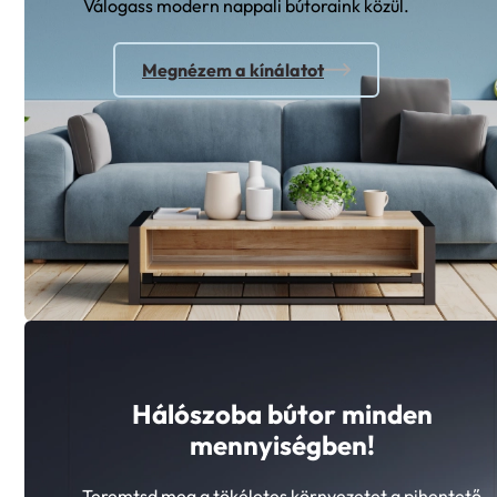
Válogass modern nappali bútoraink közül.
Megnézem a kínálatot
Hálószoba bútor minden
mennyiségben!
Teremtsd meg a tökéletes környezetet a pihentető