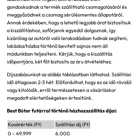
gondoskodnak a termék szállítható csomagolásáról és
meggyőzödnek a csomag sérülésmentes állapotáról.
Annak érdekében, hogy a lehető legjobb árat biztosítsuk
a kiszállításhoz, sofőrjeink egyedül dolgoznak, így
kizárólag az autóról való lerakodásban tudnak segíteni,
lakásba/házba történő bevitelt sajnos nem áll
módunkban teljesíteni. Kérjük, hogy a kiszállítás
időpontjára, két főt biztosíts az áru átvételéhez.
Díjszabásunkat az alábbi táblázatban láthatod. Szállítási
idő átlagosan 2-3 hét. Előfordulhat, hogy ez az idő rövidül
vagy kitolódik, erről természetesen a vásárláskor
megadott elérhetőségeken értesítünk.
Best Bútor futárral történő házhozszállítás díjai:
Kosárérték (Ft)
Szállítási díj (Ft)
0 – 49.999
6.000