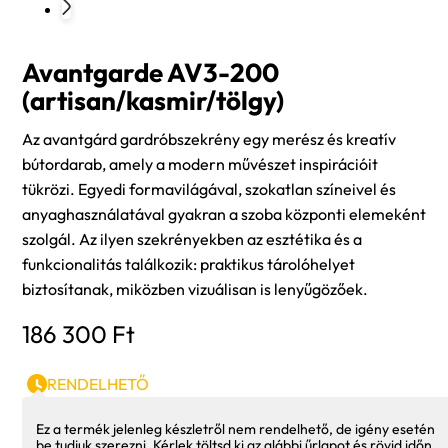
Avantgarde AV3-200
(artisan/kasmir/tölgy)
Az avantgárd gardróbszekrény egy merész és kreatív
bútordarab, amely a modern művészet inspirációit
tükrözi. Egyedi formavilágával, szokatlan színeivel és
anyaghasználatával gyakran a szoba központi elemeként
szolgál. Az ilyen szekrényekben az esztétika és a
funkcionalitás találkozik: praktikus tárolóhelyet
biztosítanak, miközben vizuálisan is lenyűgözőek.
186 300
Ft
RENDELHETŐ
Ez a termék jelenleg készletről nem rendelhető, de igény esetén
be tudjuk szerezni. Kérlek töltsd ki az alábbi űrlapot és rövid időn