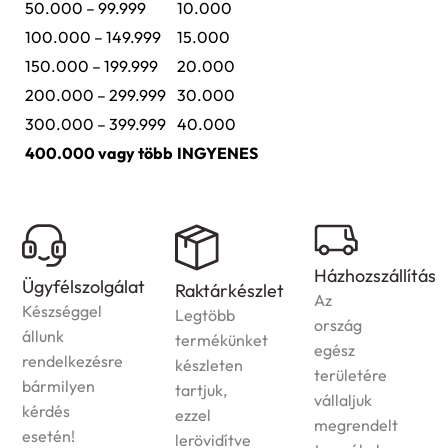
50.000 – 99.999
10.000
100.000 – 149.999
15.000
150.000 – 199.999
20.000
200.000 – 299.999
30.000
300.000 – 399.999
40.000
400.000 vagy több
INGYENES
Házhozszállítás
zolgálat
Garanc
Raktárkészlet
Az
gel
A
Legtöbb
ország
jogszab
termékünket
egész
ezésre
megfele
készleten
területére
en
garanciá
tartjuk,
vállaljuk
vállalun
ezzel
megrendelt
terméke
lerövidítve