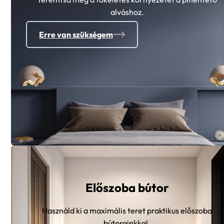
alváshoz.
Erre van szükségem
Előszoba bútor
Használd ki a maximális teret praktikus előszoba
bútorainkkal.