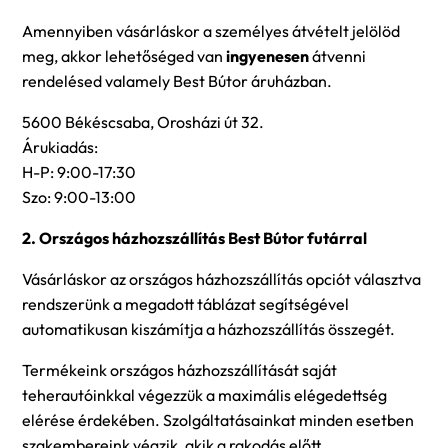
Amennyiben vásárláskor a személyes átvételt jelölöd
meg, akkor lehetőséged van
ingyenesen
átvenni
rendelésed valamely Best Bútor áruházban.
5600 Békéscsaba, Orosházi út 32.
Árukiadás:
H-P: 9:00-17:30
Szo: 9:00-13:00
2. Országos házhozszállítás Best Bútor futárral
Vásárláskor az országos házhozszállítás opciót választva
rendszerünk a megadott táblázat segítségével
automatikusan kiszámítja a házhozszállítás összegét.
Termékeink országos házhozszállítását saját
teherautóinkkal végezzük a maximális elégedettség
elérése érdekében. Szolgáltatásainkat minden esetben
szakembereink végzik, akik a rakodás előtt