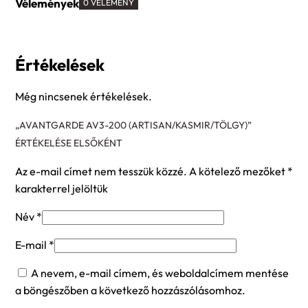
Vélemények
0 VÉLEMÉNY
Értékelések
Még nincsenek értékelések.
„AVANTGARDE AV3-200 (ARTISAN/KASMIR/TÖLGY)”
ÉRTÉKELÉSE ELSŐKÉNT
Az e-mail címet nem tesszük közzé.
A kötelező mezőket
*
karakterrel jelöltük
Név
*
E-mail
*
A nevem, e-mail címem, és weboldalcímem mentése
a böngészőben a következő hozzászólásomhoz.