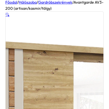
Főodal
/
Hálószoba
/
Gardróbszekrények
/
Avantgarde AV3-
200 (artisan/kasmir/tölgy)
🔍