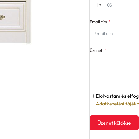
Email cím
Üzenet
Elolvastam és elf
Adatkezelési tájék
Üzenet küldése