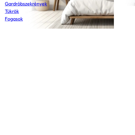
Gardróbszekrények
Tükrök
Fogasok