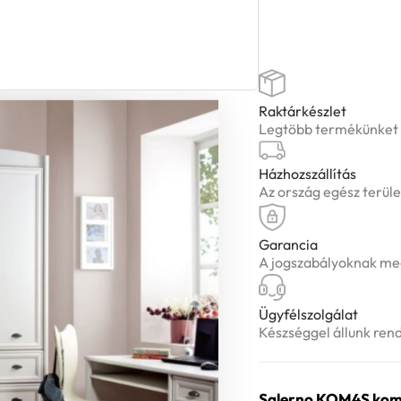
Raktárkészlet
Legtöbb termékünket ké
Házhozszállítás
Az ország egész terüle
Garancia
A jogszabályoknak meg
Ügyfélszolgálat
Készséggel állunk ren
Salerno KOM4S kom