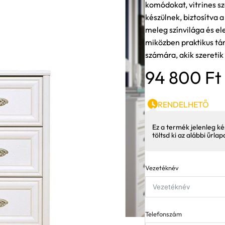
komódokat, vitrines s
készülnek, biztosítva 
meleg színvilága és e
miközben praktikus tár
számára, akik szereti
94 800
Ft
RENDELHETŐ
Ez a termék jelenleg ké
töltsd ki az alábbi űrla
Vezetéknév
Telefonszám