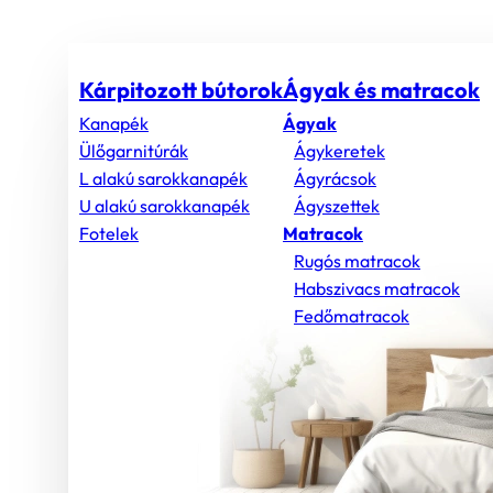
Kárpitozott bútorok
Ágyak és matracok
Kanapék
Ágyak
Ülőgarnitúrák
Ágykeretek
L alakú sarokkanapék
Ágyrácsok
U alakú sarokkanapék
Ágyszettek
Fotelek
Matracok
Rugós matracok
Habszivacs matracok
Fedőmatracok