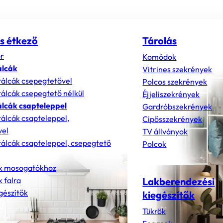
s étkező
Tárolás
r
Komódok
álcák
Vitrines szekrények
álcák csepegtetővel
Polcos szekrények
álcák csepegtető nélkül
Éjjeliszekrények
lcák csapteleppel
Gardróbszekrények
álcák csapteleppel,
Cipősszekrények
vel
TV állványok
álcák csapteleppel, csepegtető
Polcok
k mosogatókhoz
 falra
Lakberendezési
gészítők
kiegészítők
Tükrök