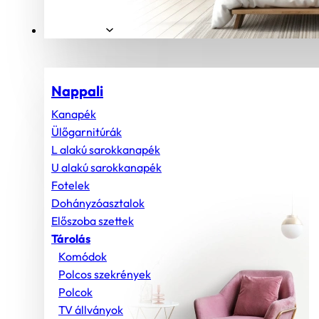
Helyiségek
Nappali
Kanapék
Ülőgarnitúrák
L alakú sarokkanapék
U alakú sarokkanapék
Fotelek
Dohányzóasztalok
Előszoba szettek
Tárolás
Komódok
Polcos szekrények
Polcok
TV állványok