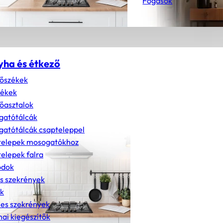
Fogasok
yha és étkező
őszékek
zékek
őasztalok
gatótálcák
atótálcák csapteleppel
telepek mosogatókhoz
elepek falra
dok
s szekrények
k
nes szekrények
ai kiegészítők