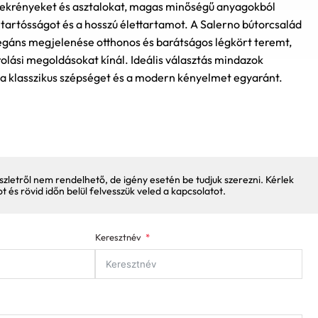
zekrényeket és asztalokat, magas minőségű anyagokból
a tartósságot és a hosszú élettartamot. A Salerno bútorcsalád
legáns megjelenése otthonos és barátságos légkört teremt,
olási megoldásokat kínál. Ideális választás mindazok
k a klasszikus szépséget és a modern kényelmet egyaránt.
szletről nem rendelhető, de igény esetén be tudjuk szerezni. Kérlek
pot és rövid időn belül felvesszük veled a kapcsolatot.
Keresztnév