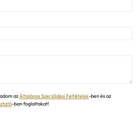
ogadom az
Általános Szerződési Feltételek
-ben és az
oztató
-ban foglaltakat!