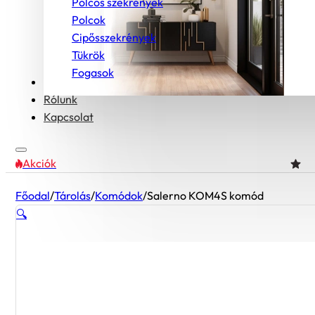
Polcos szekrények
Polcok
Cipősszekrények
Tükrök
Fogasok
Bútorcsaládok
Rólunk
Kapcsolat
Akciók
Főodal
/
Tárolás
/
Komódok
/
Salerno KOM4S komód
🔍