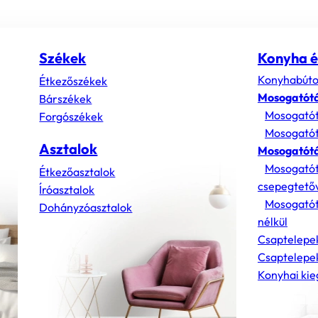
Székek
Konyha é
Konyhabúto
Étkezőszékek
Mosogatót
Bárszékek
Mosogatót
Forgószékek
Mosogatót
Asztalok
Mosogatótá
Mosogatót
Étkezőasztalok
csepegtető
Íróasztalok
Mosogatót
Dohányzóasztalok
nélkül
Csaptelepe
Csaptelepek
Konyhai kie