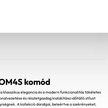
KOM4S komód
a klasszikus elegancia és a modern funkcionalitás tökéletes
onalvezetése és részletgazdag kialakítása időtálló stílust
iségnek. A kollekció darabjai, beleértve a szekrényeket,