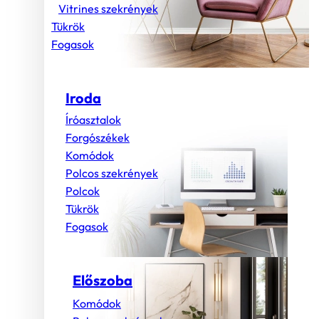
Vitrines szekrények
Tükrök
Fogasok
Iroda
Íróasztalok
Forgószékek
Komódok
Polcos szekrények
Polcok
Tükrök
Fogasok
Előszoba
Komódok