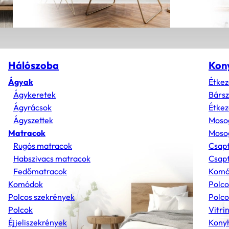
Hálószoba
Kon
Ágyak
Étkez
Ágykeretek
Bárs
Ágyrácsok
Étkez
Ágyszettek
Moso
Matracok
Mosog
Rugós matracok
Csap
Habszivacs matracok
Csapt
Fedőmatracok
Komó
Komódok
Polco
Polcos szekrények
Polco
Polcok
Vitri
Éjjeliszekrények
Konyh