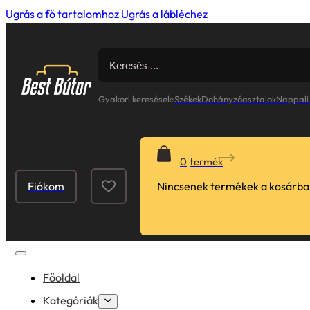
Ugrás a fő tartalomhoz
Ugrás a lábléchez
Search
for:
Gyakori keresések:
Székek
Dohányzóasztalok
Nappali
0
Fiókom
Nincsenek termékek a kosárba
Főoldal
Kategóriák