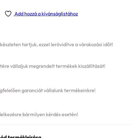
Add hozzá a kívánságlistához
szleten tartjuk, ezzel lerövidítve a várakozási időt!
tére vállaljuk megrendelt termékek kiszállítását!
felelően garanciát vállalunk termékeinkre!
delkezésre bármilyen kérdés esetén!
ód termékleírása