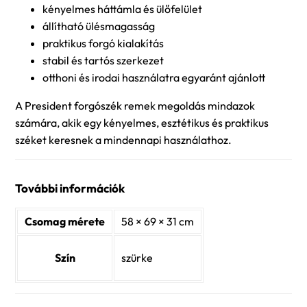
kényelmes háttámla és ülőfelület
állítható ülésmagasság
praktikus forgó kialakítás
stabil és tartós szerkezet
otthoni és irodai használatra egyaránt ajánlott
A President forgószék remek megoldás mindazok
számára, akik egy kényelmes, esztétikus és praktikus
széket keresnek a mindennapi használathoz.
További információk
Csomag mérete
58 × 69 × 31 cm
Szín
szürke