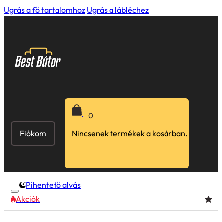
Ugrás a fő tartalomhoz
Ugrás a lábléchez
0
Fiókom
Nincsenek termékek a kosárban.
Pihentető alvás
Akciók