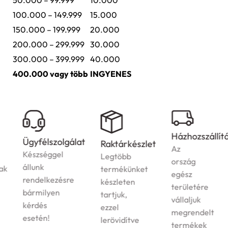
50.000 – 99.999
10.000
100.000 – 149.999
15.000
150.000 – 199.999
20.000
200.000 – 299.999
30.000
300.000 – 399.999
40.000
400.000 vagy több
INGYENES
Házhozszállítás
Ügyfélszolgálat
Raktárkészlet
Az
Készséggel
Legtöbb
ország
állunk
termékünket
egész
rendelkezésre
készleten
területére
bármilyen
tartjuk,
vállaljuk
kérdés
ezzel
megrendelt
esetén!
lerövidítve
termékek