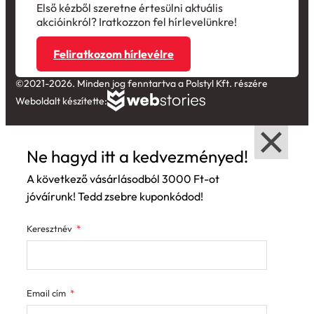
Első kézből szeretne értesülni aktuális
akcióinkról? Iratkozzon fel hírlevelünkre!
Feliratkozom hírlevélre
©2021-2026. Minden jog fenntartva a Polstyl Kft. részére
Weboldalt készítette:
Ne hagyd itt a kedvezményed!
A következő vásárlásodból 3000 Ft-ot
jóváírunk! Tedd zsebre kuponkódod!
Keresztnév
Email cím