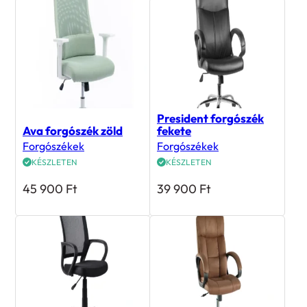
President forgószék
Ava forgószék zöld
fekete
Forgószékek
Forgószékek
KÉSZLETEN
KÉSZLETEN
45 900
Ft
39 900
Ft