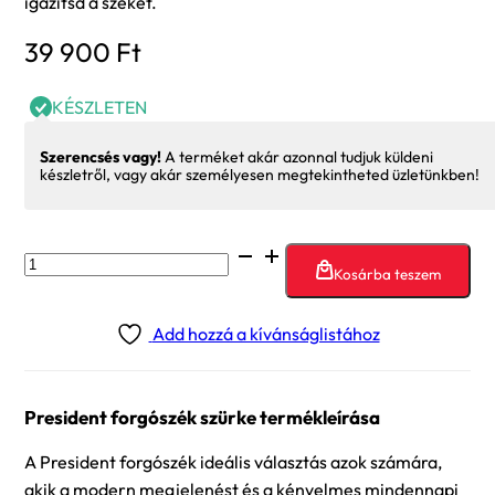
igazítsd a széket.
39 900
Ft
KÉSZLETEN
Szerencsés vagy!
A terméket akár azonnal tudjuk küldeni
készletről, vagy akár személyesen megtekintheted üzletünkben!
President
Kosárba teszem
forgószék
szürke
Add hozzá a kívánságlistához
mennyiség
President forgószék szürke termékleírása
A President forgószék ideális választás azok számára,
akik a modern megjelenést és a kényelmes mindennapi