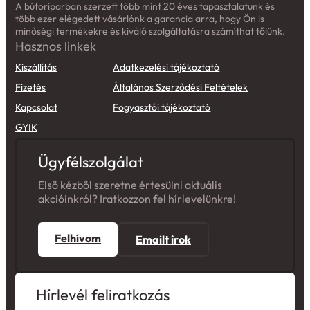
A bútoriparban szerzett több mint 20 éves tapasztalatunk és
több ezer elégedett vásárlónk a garancia arra, hogy Ön is
minőségi termékekre és kiváló szolgáltatásra számíthat tőlünk.
Hasznos linkek
Kiszállítás
Adatkezelési tájékoztató
Fizetés
Általános Szerződési Feltételek
Kapcsolat
Fogyasztói tájékoztató
GYIK
Ügyfélszolgálat
Első kézből szeretne értesülni aktuális
akcióinkról? Iratkozzon fel hírlevelünkre!
Felhívom
Emailt írok
Hírlevél feliratkozás