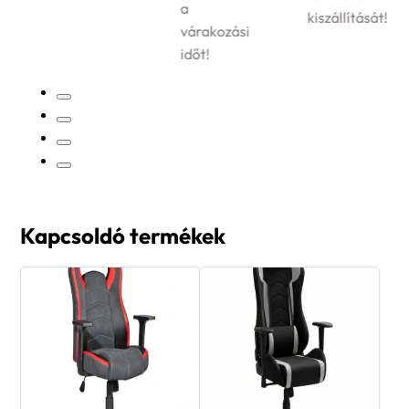
a
kiszállítását!
várakozási
időt!
Kapcsoldó termékek