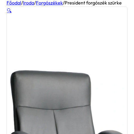
Főodal
/
Iroda
/
Forgószékek
/
President forgószék szürke
🔍