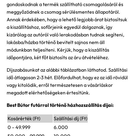
gondoskodnak a termék szállítható csomagolásáról és
meggyőzödnek a csomag sérülésmentes állapotáról.
Annak érdekében, hogy a lehető legjobb árat biztosítsuk
a kiszállításhoz, sofőrjeink egyedül dolgoznak, így
kizárólag az autóról való lerakodásban tudnak segíteni,
lakásba/házba történő bevitelt sajnos nem áll
módunkban teljesíteni. Kérjük, hogy a kiszállítás
időpontjára, két főt biztosíts az áru átvételéhez.
Díjszabásunkat az alábbi táblázatban láthatod. Szállítási
idő átlagosan 2-3 hét. Előfordulhat, hogy ez az idő rövidül
vagy kitolódik, erről természetesen a vásárláskor
megadott elérhetőségeken értesítünk.
Best Bútor futárral történő házhozszállítás díjai:
Kosárérték (Ft)
Szállítási díj (Ft)
0 – 49.999
6.000