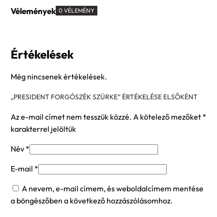
Vélemények
0 VÉLEMÉNY
Értékelések
Még nincsenek értékelések.
„PRESIDENT FORGÓSZÉK SZÜRKE” ÉRTÉKELÉSE ELSŐKÉNT
Az e-mail címet nem tesszük közzé.
A kötelező mezőket
*
karakterrel jelöltük
Név
*
E-mail
*
A nevem, e-mail címem, és weboldalcímem mentése
a böngészőben a következő hozzászólásomhoz.