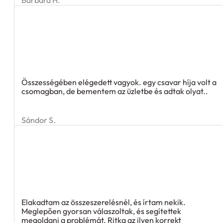
Összességében elégedett vagyok. egy csavar híja volt a
csomagban, de bementem az üzletbe és adtak olyat..
Sándor S.
Elakadtam az összeszerelésnél, és írtam nekik.
Meglepően gyorsan válaszoltak, és segítettek
megoldani a problémát. Ritka az ilyen korrekt