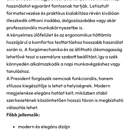
használatot egyaránt fontosnak tartják. Letisztult
formatervezése és praktikus kialakítása révén kiválóan
illeszkedik otthoni irodába, dolgozószobába vagy akár
professzionális munkakörnyezetbe is.
A kényelmes ülőfelület és az ergonomikus háttámla
hozzájárul a komfortos testtartáshoz hosszabb használat
során is. A forgómechanika és az állítható ülésmagasság
lehetővé teszi a személyre szabott beállítást, így a szék
könnyedén alkalmazkodik a napi munkavégzéshez vagy
tanuláshoz.
A President forgószék nemcsak funkcionális, hanem
stílusos kiegészítője is lehet a helyiségnek. Modern
megjelenése elegáns hatást kelt, miközben stabil
szerkezetének köszönhetően hosszú távon is megbízható
választás lehet.
Főbb jellemzők:
modern és elegáns dizájn