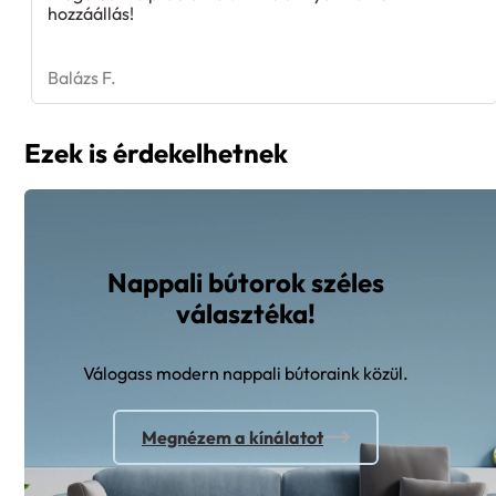
hozzáállás!
Balázs F.
Ezek is érdekelhetnek
Nappali bútorok széles
választéka!
Válogass modern nappali bútoraink közül.
Megnézem a kínálatot