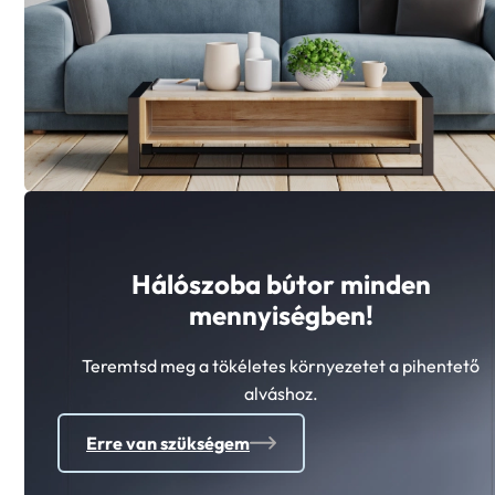
Hálószoba bútor minden
mennyiségben!
Teremtsd meg a tökéletes környezetet a pihentető
alváshoz.
Erre van szükségem