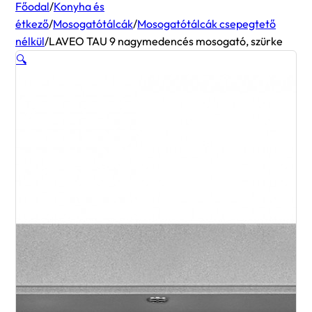
Főodal
/
Konyha és
étkező
/
Mosogatótálcák
/
Mosogatótálcák csepegtető
nélkül
/
LAVEO TAU 9 nagymedencés mosogató, szürke
🔍