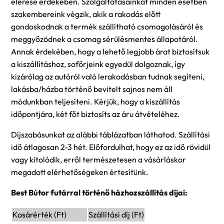
elérése érdekében. Szolgáltatásainkat minden esetben
szakembereink végzik, akik a rakodás előtt
gondoskodnak a termék szállítható csomagolásáról és
meggyőzödnek a csomag sérülésmentes állapotáról.
Annak érdekében, hogy a lehető legjobb árat biztosítsuk
a kiszállításhoz, sofőrjeink egyedül dolgoznak, így
kizárólag az autóról való lerakodásban tudnak segíteni,
lakásba/házba történő bevitelt sajnos nem áll
módunkban teljesíteni. Kérjük, hogy a kiszállítás
időpontjára, két főt biztosíts az áru átvételéhez.
Díjszabásunkat az alábbi táblázatban láthatod. Szállítási
idő átlagosan 2-3 hét. Előfordulhat, hogy ez az idő rövidül
vagy kitolódik, erről természetesen a vásárláskor
megadott elérhetőségeken értesítünk.
Best Bútor futárral történő házhozszállítás díjai:
Kosárérték (Ft)
Szállítási díj (Ft)