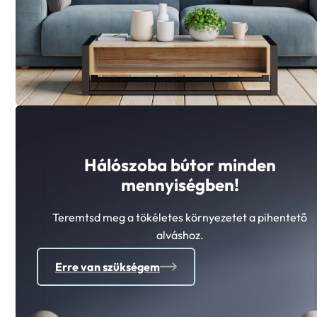
Hálószoba bútor minden
mennyiségben!
Teremtsd meg a tökéletes környezetet a pihentető
alváshoz.
Erre van szükségem