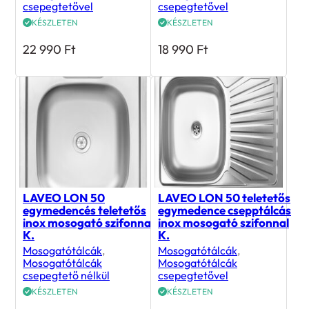
KÉSZLETEN
KÉSZLETEN
22 990
Ft
18 990
Ft
LAVEO LON 50
LAVEO LON 50 teletetős
egymedencés teletetős
egymedence csepptálcás
inox mosogató szifonnal
inox mosogató szifonnal
K.
K.
Mosogatótálcák
,
Mosogatótálcák
,
Mosogatótálcák
Mosogatótálcák
csepegtető nélkül
csepegtetővel
KÉSZLETEN
KÉSZLETEN
19 990
Ft
18 990
Ft