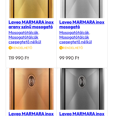
Laveo MARMARA inox
Laveo MARMARA inox
arany színű mosogató
mosogató
Mosogatótálcák
,
Mosogatótálcák
,
Mosogatótálcák
Mosogatótálcák
csepegtető nélkül
csepegtető nélkül
RENDELHETŐ
RENDELHETŐ
119 990
Ft
99 990
Ft
Laveo MARMARA inox
Laveo MARMARA inox
réz színű mosogató
szürke mosogató