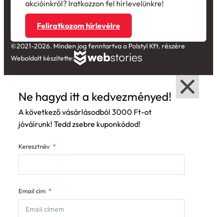
Feliratkozom hírlevélre
©2021-2026. Minden jog fenntartva a Polstyl Kft. részére
Weboldalt készítette:
Ne hagyd itt a kedvezményed!
A következő vásárlásodból 3000 Ft-ot
jóváírunk! Tedd zsebre kuponkódod!
Keresztnév
Email cím