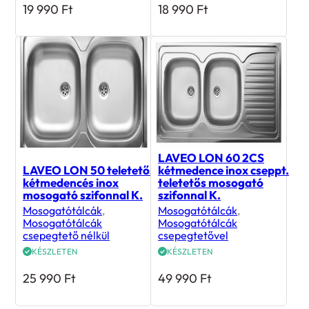
LAVEO LON 60 2CS
LAVEO LON 50 teletetős
kétmedence inox cseppt.
kétmedencés inox
teletetős mosogató
mosogató szifonnal K.
szifonnal K.
Mosogatótálcák
,
Mosogatótálcák
,
Mosogatótálcák
Mosogatótálcák
csepegtető nélkül
csepegtetővel
KÉSZLETEN
KÉSZLETEN
25 990
Ft
49 990
Ft