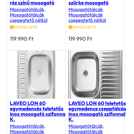
Mosogatótálcák
,
Mosogatótálcák
,
Mosogatótálcák
Mosogatótálcák
csepegtető nélkül
csepegtető nélkül
RENDELHETŐ
RENDELHETŐ
119 990
Ft
119 990
Ft
LAVEO LON 60
LAVEO LON 60 teletetős
egymedencés teletetős
egymedence csepptálcás
inox mosogató szifonnal
inox mosogató szifonnal
K.
K.
Mosogatótálcák
,
Mosogatótálcák
,
Mosogatótálcák
Mosogatótálcák
csepegtetővel
csepegtetővel