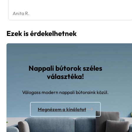
Anita R.
Ezek is érdekelhetnek
Nappali bútorok széles
választéka!
Válogass modern nappali bútoraink közül.
Megnézem a kínálatot