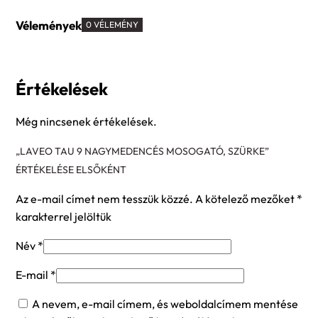
Vélemények
0 VÉLEMÉNY
Értékelések
Még nincsenek értékelések.
„LAVEO TAU 9 NAGYMEDENCÉS MOSOGATÓ, SZÜRKE”
ÉRTÉKELÉSE ELSŐKÉNT
Az e-mail címet nem tesszük közzé.
A kötelező mezőket
*
karakterrel jelöltük
Név
*
E-mail
*
A nevem, e-mail címem, és weboldalcímem mentése