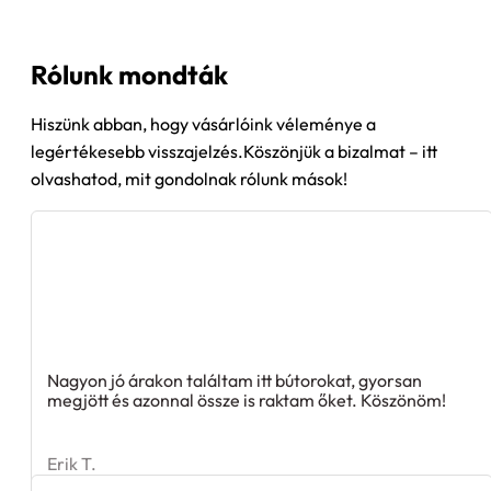
Rólunk mondták
Hiszünk abban, hogy vásárlóink véleménye a
legértékesebb visszajelzés.Köszönjük a bizalmat – itt
olvashatod, mit gondolnak rólunk mások!
Nagyon jó árakon találtam itt bútorokat, gyorsan
megjött és azonnal össze is raktam őket. Köszönöm!
Erik T.