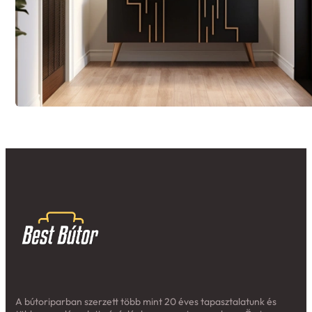
A bútoriparban szerzett több mint 20 éves tapasztalatunk és
több ezer elégedett vásárlónk a garancia arra, hogy Ön is
minőségi termékekre és kiváló szolgáltatásra számíthat tőlünk.