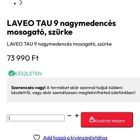
LAVEO TAU 9 nagymedencés
mosogató, szürke
LAVEO TAU 9 nagymedencés mosogató, szürke
73 990
Ft
KÉSZLETEN
Szerencsés vagy!
A terméket akár azonnal tudjuk küldeni
készletről, vagy akár személyesen megtekintheted üzletünkben!
LAVEO
Kosárba teszem
TAU
9
Add hozzá a kívánságlistához
nagymedencés