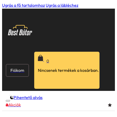
Ugrás a fő tartalomhoz
Ugrás a lábléchez
0
Fiókom
Nincsenek termékek a kosárban.
Pihentető alvás
Akciók