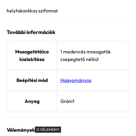
helytakarékos szifonnal
További információk
Mosogatótálca
1 medencés mosogatók
kialakítása
csepegtető nélkül
Beépítési mód
Hagyományos
Anyag
Gránit
Vélemények
0 VÉLEMÉNY