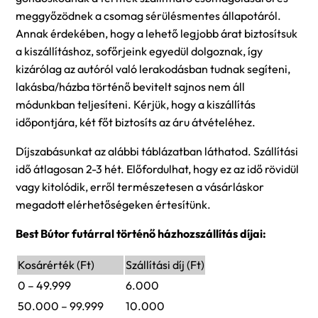
meggyőzödnek a csomag sérülésmentes állapotáról.
Annak érdekében, hogy a lehető legjobb árat biztosítsuk
a kiszállításhoz, sofőrjeink egyedül dolgoznak, így
kizárólag az autóról való lerakodásban tudnak segíteni,
lakásba/házba történő bevitelt sajnos nem áll
módunkban teljesíteni. Kérjük, hogy a kiszállítás
időpontjára, két főt biztosíts az áru átvételéhez.
Díjszabásunkat az alábbi táblázatban láthatod. Szállítási
idő átlagosan 2-3 hét. Előfordulhat, hogy ez az idő rövidül
vagy kitolódik, erről természetesen a vásárláskor
megadott elérhetőségeken értesítünk.
Best Bútor futárral történő házhozszállítás díjai:
Kosárérték (Ft)
Szállítási díj (Ft)
0 – 49.999
6.000
50.000 – 99.999
10.000