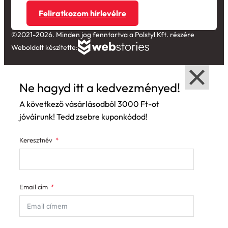
Feliratkozom hírlevélre
©2021-2026. Minden jog fenntartva a Polstyl Kft. részére
Weboldalt készítette:
Ne hagyd itt a kedvezményed!
A következő vásárlásodból 3000 Ft-ot
jóváírunk! Tedd zsebre kuponkódod!
Keresztnév
Email cím