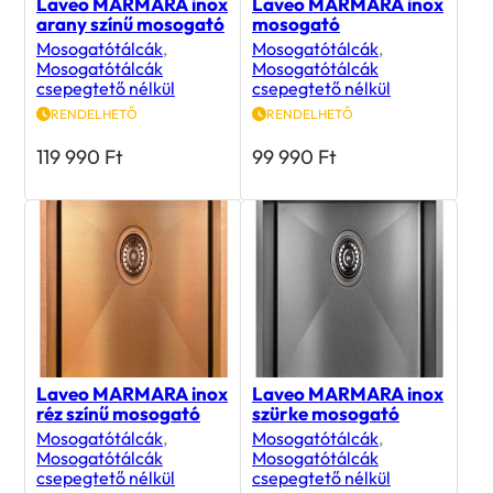
Laveo MARMARA inox
Laveo MARMARA inox
arany színű mosogató
mosogató
Mosogatótálcák
,
Mosogatótálcák
,
Mosogatótálcák
Mosogatótálcák
csepegtető nélkül
csepegtető nélkül
RENDELHETŐ
RENDELHETŐ
119 990
Ft
99 990
Ft
Laveo MARMARA inox
Laveo MARMARA inox
réz színű mosogató
szürke mosogató
Mosogatótálcák
,
Mosogatótálcák
,
Mosogatótálcák
Mosogatótálcák
csepegtető nélkül
csepegtető nélkül