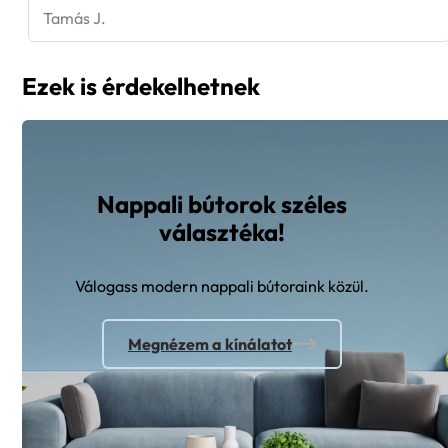
Tamás J.
Ezek is érdekelhetnek
Nappali bútorok széles
választéka!
Válogass modern nappali bútoraink közül.
Megnézem a kínálatot