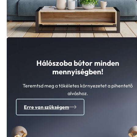
Hálószoba bútor minden
mennyiségben!
Teremtsd meg a tökéletes környezetet a pihentető
alváshoz.
Erre van szükségem