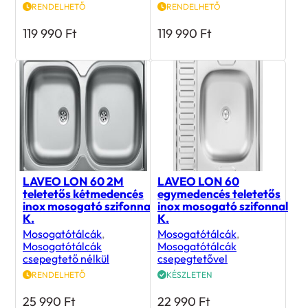
RENDELHETŐ
RENDELHETŐ
119 990
Ft
119 990
Ft
LAVEO LON 60 2M
LAVEO LON 60
teletetős kétmedencés
egymedencés teletetős
inox mosogató szifonnal
inox mosogató szifonnal
K.
K.
Mosogatótálcák
,
Mosogatótálcák
,
Mosogatótálcák
Mosogatótálcák
csepegtető nélkül
csepegtetővel
RENDELHETŐ
KÉSZLETEN
25 990
Ft
22 990
Ft