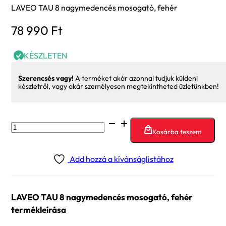
LAVEO TAU 8 nagymedencés mosogató, fehér
78 990
Ft
KÉSZLETEN
Szerencsés vagy!
A terméket akár azonnal tudjuk küldeni
készletről, vagy akár személyesen megtekintheted üzletünkben!
LAVEO
Kosárba teszem
TAU
8
Add hozzá a kívánságlistához
nagymedencés
mosogató,
fehér
LAVEO TAU 8 nagymedencés mosogató, fehér
mennyiség
termékleírása