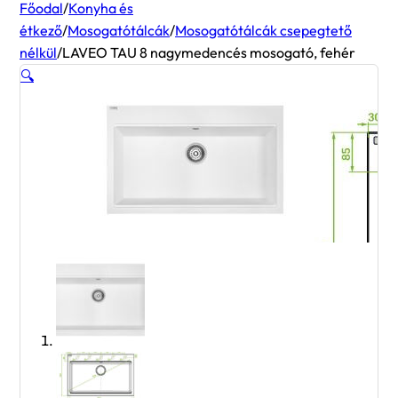
Főodal
/
Konyha és
étkező
/
Mosogatótálcák
/
Mosogatótálcák csepegtető
nélkül
/
LAVEO TAU 8 nagymedencés mosogató, fehér
🔍