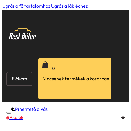
Ugrás a fő tartalomhoz
Ugrás a lábléchez
0
Fiókom
Nincsenek termékek a kosárban.
Pihentető alvás
Akciók