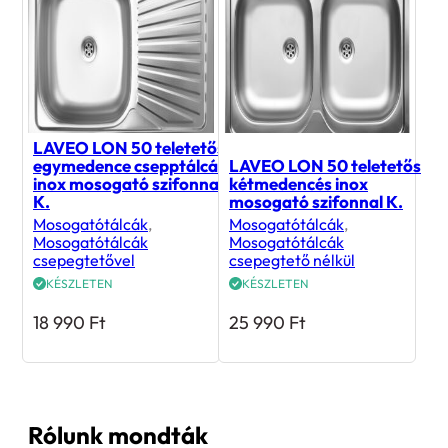
LAVEO LON 50 teletetős
egymedence csepptálcás
LAVEO LON 50 teletetős
inox mosogató szifonnal
kétmedencés inox
K.
mosogató szifonnal K.
Mosogatótálcák
,
Mosogatótálcák
,
Mosogatótálcák
Mosogatótálcák
csepegtetővel
csepegtető nélkül
KÉSZLETEN
KÉSZLETEN
18 990
Ft
25 990
Ft
Rólunk mondták