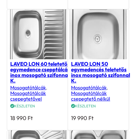
LAVEO LON 60 teletetős
LAVEO LON 50
egymedence csepptálcás
egymedencés teletetős
inox mosogató szifonnal
inox mosogató szifonnal
K.
K.
Mosogatótálcák
,
Mosogatótálcák
,
Mosogatótálcák
Mosogatótálcák
csepegtetővel
csepegtető nélkül
KÉSZLETEN
KÉSZLETEN
18 990
Ft
19 990
Ft