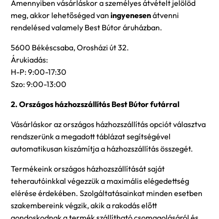
Amennyiben vásárláskor a személyes átvételt jelölöd
meg, akkor lehetőséged van
ingyenesen
átvenni
rendelésed valamely Best Bútor áruházban.
5600 Békéscsaba, Orosházi út 32.
Árukiadás:
H-P: 9:00-17:30
Szo: 9:00-13:00
2. Országos házhozszállítás Best Bútor futárral
Vásárláskor az országos házhozszállítás opciót választva
rendszerünk a megadott táblázat segítségével
automatikusan kiszámítja a házhozszállítás összegét.
Termékeink országos házhozszállítását saját
teherautóinkkal végezzük a maximális elégedettség
elérése érdekében. Szolgáltatásainkat minden esetben
szakembereink végzik, akik a rakodás előtt
gondoskodnak a termék szállítható csomagolásáról és