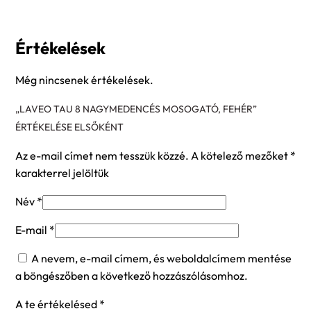
Értékelések
Még nincsenek értékelések.
„LAVEO TAU 8 NAGYMEDENCÉS MOSOGATÓ, FEHÉR”
ÉRTÉKELÉSE ELSŐKÉNT
Az e-mail címet nem tesszük közzé.
A kötelező mezőket
*
karakterrel jelöltük
Név
*
E-mail
*
A nevem, e-mail címem, és weboldalcímem mentése
a böngészőben a következő hozzászólásomhoz.
A te értékelésed
*