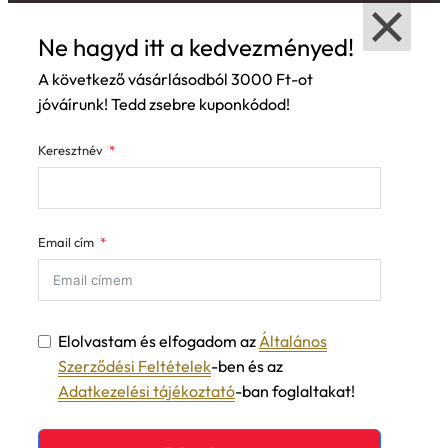
Ne hagyd itt a kedvezményed!
A következő vásárlásodból 3000 Ft-ot
jóváírunk! Tedd zsebre kuponkódod!
Keresztnév
Email cím
Elolvastam és elfogadom az
Általános
Szerződési Feltételek
-ben és az
Adatkezelési tájékoztató
-ban foglaltakat!