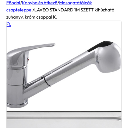
Főodal
/
Konyha és étkező
/
Mosogatótálcák
csapteleppel
/
LAVEO STANDARD 1M SZETT kihúzható
zuhanyv. króm csappal K.
🔍