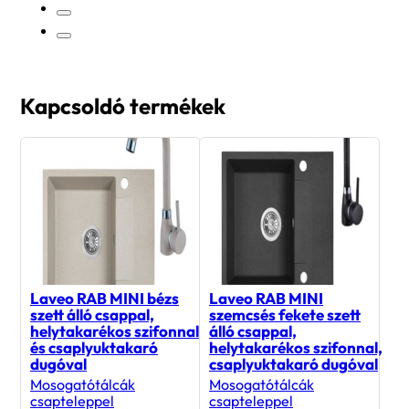
Kapcsoldó termékek
Laveo RAB MINI bézs
Laveo RAB MINI
szett álló csappal,
szemcsés fekete szett
helytakarékos szifonnal
álló csappal,
és csaplyuktakaró
helytakarékos szifonnal,
dugóval
csaplyuktakaró dugóval
Mosogatótálcák
Mosogatótálcák
csapteleppel
csapteleppel