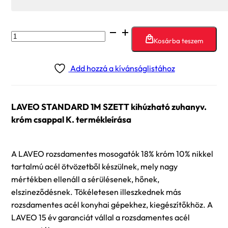
LAVEO
Kosárba teszem
STANDARD
1M
Add hozzá a kívánságlistához
SZETT
kihúzható
zuhanyv.
LAVEO STANDARD 1M SZETT kihúzható zuhanyv.
króm
króm csappal K. termékleírása
csappal
K.
mennyiség
A LAVEO rozsdamentes mosogatók 18% króm 10% nikkel
tartalmú acél ötvözetből készülnek, mely nagy
mértékben ellenáll a sérülésenek, hőnek,
elszineződésnek. Tökéletesen illeszkednek más
rozsdamentes acél konyhai gépekhez, kiegészítőkhöz. A
LAVEO 15 év garanciát vállal a rozsdamentes acél