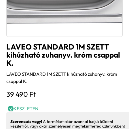
LAVEO STANDARD 1M SZETT
kihúzható zuhanyv. króm csappal
K.
LAVEO STANDARD 1M SZETT kihúzható zuhanyv. króm
csappal K.
39 490
Ft
KÉSZLETEN
Szerencsés vagy!
A terméket akár azonnal tudjuk küldeni
készletről, vagy akár személyesen megtekintheted üzletünkben!