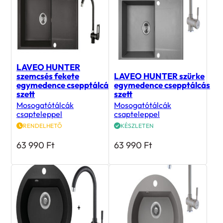
LAVEO HUNTER
szemcsés fekete
LAVEO HUNTER szürke
egymedence csepptálcás
egymedence csepptálcás
szett
szett
Mosogatótálcák
Mosogatótálcák
csapteleppel
csapteleppel
RENDELHETŐ
KÉSZLETEN
63 990
Ft
63 990
Ft