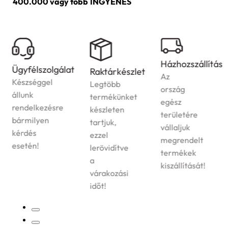
400.000 vagy több
INGYENES
Házhozszállítás
Ügyfélszolgálat
Raktárkészlet
Az
Készséggel
Legtöbb
ország
állunk
termékünket
egész
rendelkezésre
készleten
területére
bármilyen
tartjuk,
vállaljuk
kérdés
ezzel
megrendelt
esetén!
lerövidítve
termékek
a
kiszállítását!
várakozási
időt!