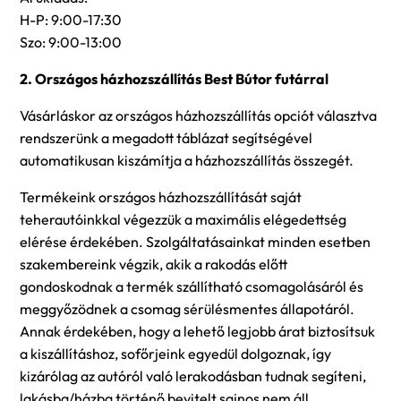
H-P: 9:00-17:30
Szo: 9:00-13:00
2. Országos házhozszállítás Best Bútor futárral
Vásárláskor az országos házhozszállítás opciót választva
rendszerünk a megadott táblázat segítségével
automatikusan kiszámítja a házhozszállítás összegét.
Termékeink országos házhozszállítását saját
teherautóinkkal végezzük a maximális elégedettség
elérése érdekében. Szolgáltatásainkat minden esetben
szakembereink végzik, akik a rakodás előtt
gondoskodnak a termék szállítható csomagolásáról és
meggyőzödnek a csomag sérülésmentes állapotáról.
Annak érdekében, hogy a lehető legjobb árat biztosítsuk
a kiszállításhoz, sofőrjeink egyedül dolgoznak, így
kizárólag az autóról való lerakodásban tudnak segíteni,
lakásba/házba történő bevitelt sajnos nem áll