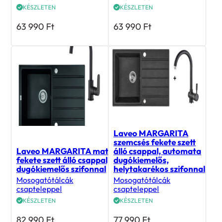
KÉSZLETEN
KÉSZLETEN
63 990
Ft
63 990
Ft
Laveo MARGARITA
szemcsés fekete szett
Laveo MARGARITA matt
álló csappal, automata
fekete szett álló csappal,
dugókiemelős,
dugókiemelős szifonnal
helytakarékos szifonnal
Mosogatótálcák
Mosogatótálcák
csapteleppel
csapteleppel
KÉSZLETEN
KÉSZLETEN
82 990
Ft
77 990
Ft