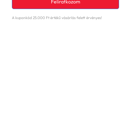
Feliratkozom
A kuponkód 25.000 Ft értékű vásárlás felett érvényes!