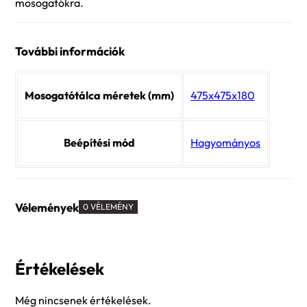
mosogatókra.
További információk
Mosogatótálca méretek (mm)
475x475x180
Beépítési mód
Hagyományos
Vélemények
0 VÉLEMÉNY
Értékelések
Még nincsenek értékelések.