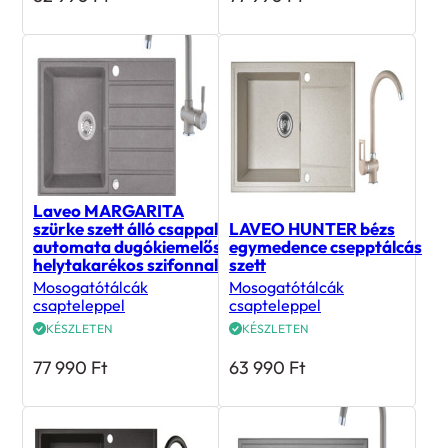
Laveo MARGARITA
szürke szett álló csappal,
LAVEO HUNTER bézs
automata dugókiemelős,
egymedence csepptálcás
helytakarékos szifonnal
szett
Mosogatótálcák
Mosogatótálcák
csapteleppel
csapteleppel
KÉSZLETEN
KÉSZLETEN
77 990
Ft
63 990
Ft