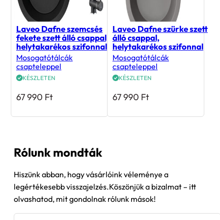
Laveo Dafne szemcsés
Laveo Dafne szürke szett
fekete szett álló csappal,
álló csappal,
helytakarékos szifonnal
helytakarékos szifonnal
Mosogatótálcák
Mosogatótálcák
csapteleppel
csapteleppel
KÉSZLETEN
KÉSZLETEN
67 990
Ft
67 990
Ft
Rólunk mondták
Hiszünk abban, hogy vásárlóink véleménye a
legértékesebb visszajelzés.Köszönjük a bizalmat – itt
olvashatod, mit gondolnak rólunk mások!