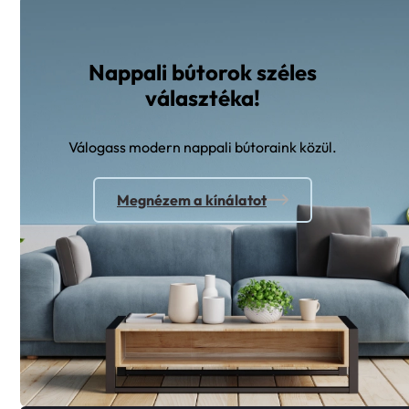
Nappali bútorok széles
választéka!
Válogass modern nappali bútoraink közül.
Megnézem a kínálatot