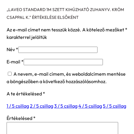
„LAVEO STANDARD 1M SZETT KIHÚZHATÓ ZUHANYV. KRÓM
CSAPPAL K.” ÉRTÉKELÉSE ELSŐKÉNT
Az e-mail címet nem tesszük közzé.
A kötelező mezőket
*
karakterrel jelöltük
Név
*
E-mail
*
A nevem, e-mail címem, és weboldalcímem mentése
a böngészőben a következő hozzászólásomhoz.
A te értékelésed
*
1 / 5 csillag
2 / 5 csillag
3 / 5 csillag
4 / 5 csillag
5 / 5 csillag
Értékelésed
*