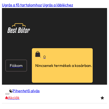
Ugrás a fő tartalomhoz
Ugrás a lábléchez
0
Fiókom
Nincsenek termékek a kosárban.
Pihentető alvás
Akciók