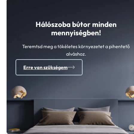
Hálószoba bútor minden
mennyiségben!
Teremtsd meg a tökéletes környezetet a pihentető
alváshoz.
Erre van szükségem