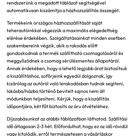
rendszerünk a megadott táblázat segítségével
automatikusan kiszámítja a házhozszállítás összegét.
Termékeink országos házhozszállítását saját
teherautóinkkal végezzük a maximális elégedettség
elérése érdekében. Szolgáltatásainkat minden esetben
szakembereink végzik, akik a rakodás előtt
gondoskodnak a termék szállítható csomagolásáról és
meggyőzödnek a csomag sérülésmentes állapotáról.
Annak érdekében, hogy a lehető legjobb árat biztosítsuk
a kiszállításhoz, sofőrjeink egyedül dolgoznak, így
kizárólag az autóról való lerakodásban tudnak segíteni,
lakásba/házba történő bevitelt sajnos nem áll
módunkban teljesíteni. Kérjük, hogy a kiszállítás
időpontjára, két főt biztosíts az áru átvételéhez.
Díjszabásunkat az alábbi táblázatban láthatod. Szállítási
idő átlagosan 2-3 hét. Előfordulhat, hogy ez az idő rövidül
vagy kitolódik, erről természetesen a vásárláskor