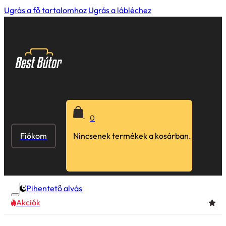
Ugrás a fő tartalomhoz
Ugrás a lábléchez
0
Fiókom
Nincsenek termékek a kosárban.
Pihentető alvás
Akciók