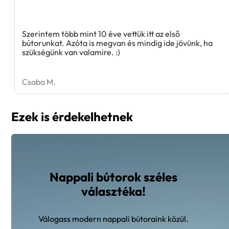
Szerintem több mint 10 éve vettük itt az első
bútorunkat. Azóta is megvan és mindig ide jövünk, ha
szükségünk van valamire. :)
Csaba M.
Ezek is érdekelhetnek
Nappali bútorok széles
választéka!
Válogass modern nappali bútoraink közül.