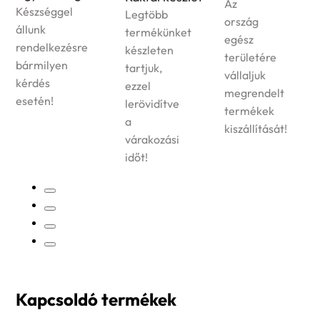
Az
Készséggel
Legtöbb
ország
állunk
termékünket
egész
rendelkezésre
készleten
területére
bármilyen
tartjuk,
vállaljuk
kérdés
ezzel
megrendelt
esetén!
lerövidítve
termékek
a
kiszállítását!
várakozási
időt!
Kapcsoldó termékek