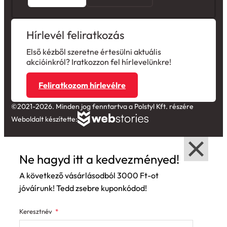
Hírlevél feliratkozás
Első kézből szeretne értesülni aktuális
akcióinkról? Iratkozzon fel hírlevelünkre!
Feliratkozom hírlevélre
©2021-2026. Minden jog fenntartva a Polstyl Kft. részére
Weboldalt készítette:
Ne hagyd itt a kedvezményed!
A következő vásárlásodból 3000 Ft-ot
jóváírunk! Tedd zsebre kuponkódod!
Keresztnév