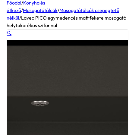
Főodal
/
Konyha és
étkező
/
Mosogatótálcák
/
Mosogatótálcák csepegtető
nélkül
/
Laveo PICO egymedencés matt fekete mosogató
helytakarékos szifonnal
🔍