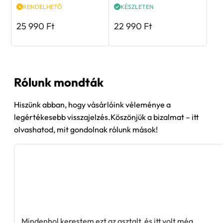
RENDELHETŐ
KÉSZLETEN
25 990
Ft
22 990
Ft
Rólunk mondták
Hiszünk abban, hogy vásárlóink véleménye a
legértékesebb visszajelzés.Köszönjük a bizalmat – itt
olvashatod, mit gondolnak rólunk mások!
Mindenhol kerestem ezt az asztalt, és itt volt még