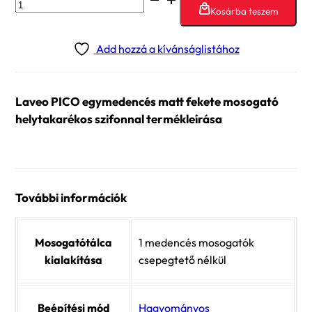
Kosárba teszem
PICO
egymedencés
Add hozzá a kívánságlistához
matt
fekete
mosogató
Laveo PICO egymedencés matt fekete mosogató
helytakarékos
helytakarékos szifonnal termékleírása
szifonnal
mennyiség
További információk
Mosogatótálca
1 medencés mosogatók
kialakítása
csepegtető nélkül
Beépítési mód
Hagyományos