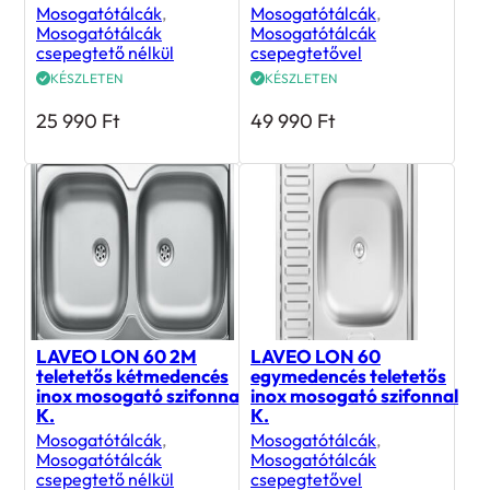
Mosogatótálcák
,
Mosogatótálcák
,
Mosogatótálcák
Mosogatótálcák
csepegtető nélkül
csepegtetővel
KÉSZLETEN
KÉSZLETEN
25 990
Ft
49 990
Ft
LAVEO LON 60 2M
LAVEO LON 60
teletetős kétmedencés
egymedencés teletetős
inox mosogató szifonnal
inox mosogató szifonnal
K.
K.
Mosogatótálcák
,
Mosogatótálcák
,
Mosogatótálcák
Mosogatótálcák
csepegtető nélkül
csepegtetővel