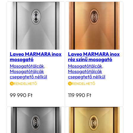
Laveo MARMARA inox
Laveo MARMARA inox
mosogató
réz színű mosogató
Mosogatótálcák
,
Mosogatótálcák
,
Mosogatótálcák
Mosogatótálcák
csepegtető nélkül
csepegtető nélkül
RENDELHETŐ
RENDELHETŐ
99 990
Ft
119 990
Ft