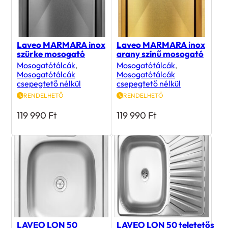
Laveo MARMARA inox
Laveo MARMARA inox
szürke mosogató
arany színű mosogató
Mosogatótálcák
,
Mosogatótálcák
,
Mosogatótálcák
Mosogatótálcák
csepegtető nélkül
csepegtető nélkül
RENDELHETŐ
RENDELHETŐ
119 990
Ft
119 990
Ft
LAVEO LON 50
LAVEO LON 50 teletetős