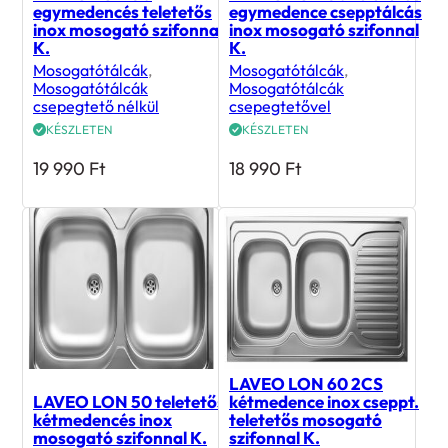
egymedencés teletetős
egymedence csepptálcás
inox mosogató szifonnal
inox mosogató szifonnal
K.
K.
Mosogatótálcák
,
Mosogatótálcák
,
Mosogatótálcák
Mosogatótálcák
csepegtető nélkül
csepegtetővel
KÉSZLETEN
KÉSZLETEN
19 990
Ft
18 990
Ft
LAVEO LON 60 2CS
LAVEO LON 50 teletetős
kétmedence inox cseppt.
kétmedencés inox
teletetős mosogató
mosogató szifonnal K.
szifonnal K.