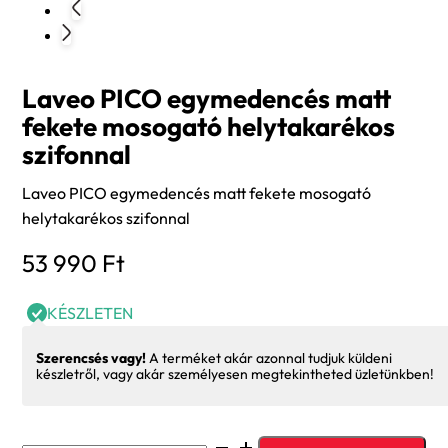
Laveo PICO egymedencés matt
fekete mosogató helytakarékos
szifonnal
Laveo PICO egymedencés matt fekete mosogató
helytakarékos szifonnal
53 990
Ft
KÉSZLETEN
Szerencsés vagy!
A terméket akár azonnal tudjuk küldeni
készletről, vagy akár személyesen megtekintheted üzletünkben!
Laveo