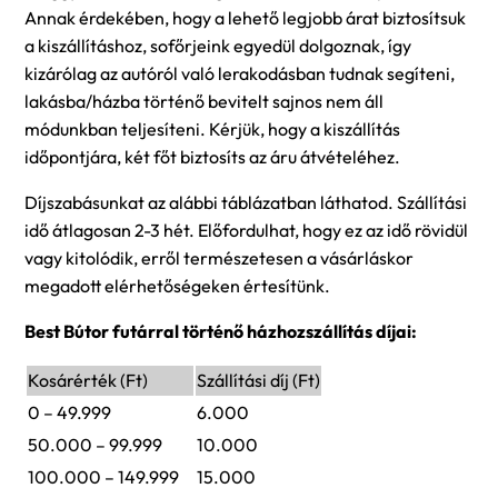
Annak érdekében, hogy a lehető legjobb árat biztosítsuk
a kiszállításhoz, sofőrjeink egyedül dolgoznak, így
kizárólag az autóról való lerakodásban tudnak segíteni,
lakásba/házba történő bevitelt sajnos nem áll
módunkban teljesíteni. Kérjük, hogy a kiszállítás
időpontjára, két főt biztosíts az áru átvételéhez.
Díjszabásunkat az alábbi táblázatban láthatod. Szállítási
idő átlagosan 2-3 hét. Előfordulhat, hogy ez az idő rövidül
vagy kitolódik, erről természetesen a vásárláskor
megadott elérhetőségeken értesítünk.
Best Bútor futárral történő házhozszállítás díjai:
Kosárérték (Ft)
Szállítási díj (Ft)
0 – 49.999
6.000
50.000 – 99.999
10.000
100.000 – 149.999
15.000