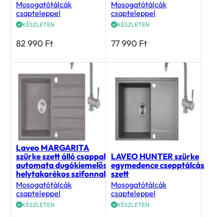
dugókiemelős szifonnal
helytakarékos szifonnal
Mosogatótálcák
Mosogatótálcák
csapteleppel
csapteleppel
KÉSZLETEN
KÉSZLETEN
82 990
Ft
77 990
Ft
Laveo MARGARITA
szürke szett álló csappal,
LAVEO HUNTER szürke
automata dugókiemelős,
egymedence csepptálcás
helytakarékos szifonnal
szett
Mosogatótálcák
Mosogatótálcák
csapteleppel
csapteleppel
KÉSZLETEN
KÉSZLETEN