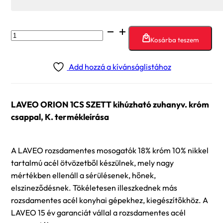
LAVEO
Kosárba teszem
ORION
1CS
Add hozzá a kívánságlistához
SZETT
kihúzható
zuhanyv.
LAVEO ORION 1CS SZETT kihúzható zuhanyv. króm
króm
csappal, K. termékleírása
csappal,
K.
mennyiség
A LAVEO rozsdamentes mosogatók 18% króm 10% nikkel
tartalmú acél ötvözetből készülnek, mely nagy
mértékben ellenáll a sérülésenek, hőnek,
elszineződésnek. Tökéletesen illeszkednek más
rozsdamentes acél konyhai gépekhez, kiegészítőkhöz. A
LAVEO 15 év garanciát vállal a rozsdamentes acél