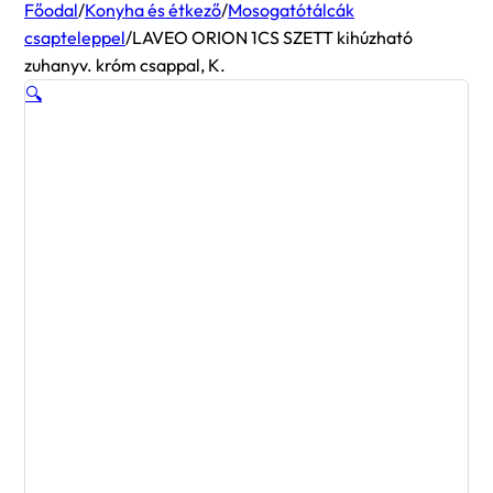
Főodal
/
Konyha és étkező
/
Mosogatótálcák
csapteleppel
/
LAVEO ORION 1CS SZETT kihúzható
zuhanyv. króm csappal, K.
🔍