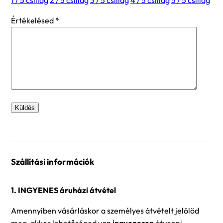
Értékelésed
*
Szállítási információk
1. INGYENES áruházi átvétel
Amennyiben vásárláskor a személyes átvételt jelölöd
meg, akkor lehetőséged van
ingyenesen
átvenni