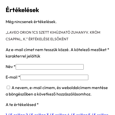
Értékelések
Még nincsenek értékelések.
„LAVEO ORION 1CS SZETT KIHÚZHATÓ ZUHANYV. KRÓM
CSAPPAL, K.” ÉRTÉKELÉSE ELSŐKÉNT
Az e-mail címet nem tesszük közzé.
A kötelező mezőket
*
karakterrel jelöltük
Név
*
E-mail
*
A nevem, e-mail címem, és weboldalcímem mentése
a böngészőben a következő hozzászólásomhoz.
A te értékelésed
*
1 / 5 csillag
2 / 5 csillag
3 / 5 csillag
4 / 5 csillag
5 / 5 csillag