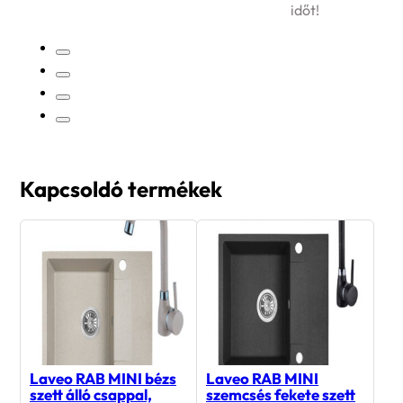
időt!
…
Kapcsoldó termékek
Laveo RAB MINI bézs
Laveo RAB MINI