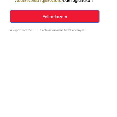
Szerződési Feltételek
-ben és az
Adatkezelési tájékoztató
-ban foglaltakat!
Feliratkozom
A kuponkód 25.000 Ft értékű vásárlás felett érvényes!