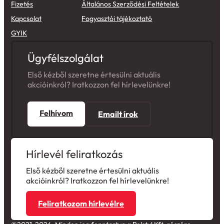
Kiszállítás
Adatkezelési tájékoztató
Fizetés
Általános Szerződési Feltételek
Kapcsolat
Fogyasztói tájékoztató
GYIK
Ügyfélszolgálat
Első kézből szeretne értesülni aktuális
akcióinkról? Iratkozzon fel hírlevelünkre!
Felhívom
Emailt írok
Hírlevél feliratkozás
Első kézből szeretne értesülni aktuális
akcióinkról? Iratkozzon fel hírlevelünkre!
Feliratkozom hírlevélre