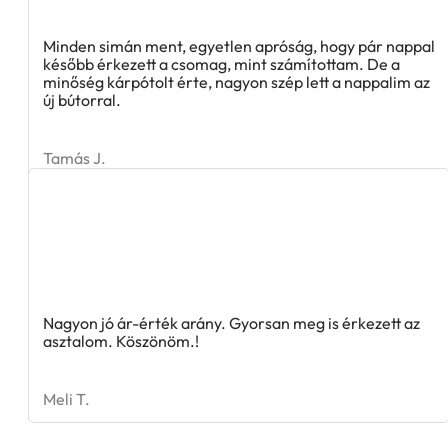
Minden simán ment, egyetlen apróság, hogy pár nappal
később érkezett a csomag, mint számítottam. De a
minőség kárpótolt érte, nagyon szép lett a nappalim az
új bútorral.
Tamás J.
Nagyon jó ár-érték arány. Gyorsan meg is érkezett az
asztalom. Köszönöm.!
Meli T.