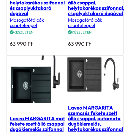
szett álló csappal,
szemcsés fekete szett
helytakarékos szifonnal
álló csappal,
és csaplyuktakaró
helytakarékos szifonnal,
dugóval
csaplyuktakaró dugóval
Mosogatótálcák
Mosogatótálcák
csapteleppel
csapteleppel
KÉSZLETEN
KÉSZLETEN
63 990
Ft
63 990
Ft
Laveo MARGARITA
szemcsés fekete szett
Laveo MARGARITA matt
álló csappal, automata
fekete szett álló csappal,
dugókiemelős,