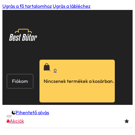
Ugrás a fő tartalomhoz
Ugrás a lábléchez
0
Fiókom
Nincsenek termékek a kosárban.
Pihentető alvás
Akciók