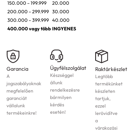
150.000 – 199.999
20.000
200.000 – 299.999
30.000
300.000 – 399.999
40.000
400.000 vagy több
INGYENES
Házhozszállítás
Ügyfélszolgálat
Raktárkészlet
Az
Készséggel
Legtöbb
ország
állunk
termékünket
egész
rendelkezésre
készleten
területére
bármilyen
tartjuk,
vállaljuk
kérdés
ezzel
megrendelt
esetén!
lerövidítve
termékek
a
kiszállítását!
várakozási