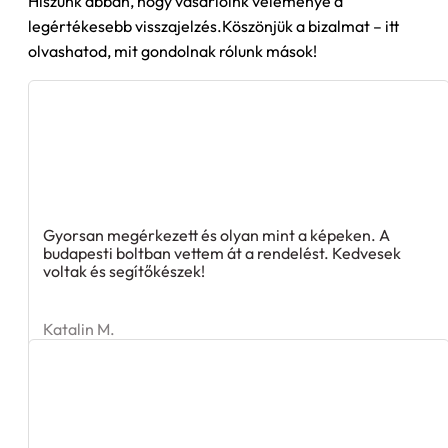
Hiszünk abban, hogy vásárlóink véleménye a
legértékesebb visszajelzés.Köszönjük a bizalmat – itt
olvashatod, mit gondolnak rólunk mások!
Gyorsan megérkezett és olyan mint a képeken. A
budapesti boltban vettem át a rendelést. Kedvesek
voltak és segítőkészek!
Katalin M.