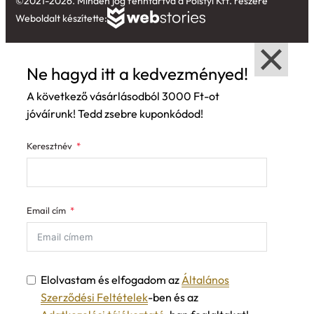
©2021-2026. Minden jog fenntartva a Polstyl Kft. részére
Weboldalt készítette:
Ne hagyd itt a kedvezményed!
A következő vásárlásodból 3000 Ft-ot
jóváírunk! Tedd zsebre kuponkódod!
Keresztnév
Email cím
Elolvastam és elfogadom az
Általános