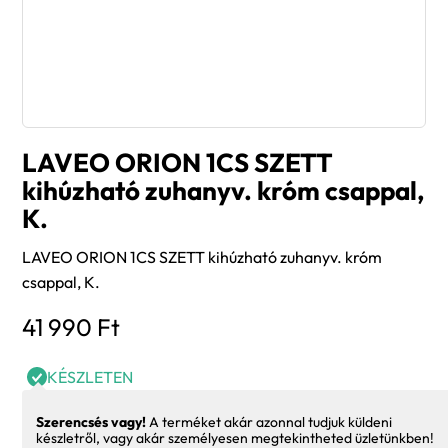
LAVEO ORION 1CS SZETT
kihúzható zuhanyv. króm csappal,
K.
LAVEO ORION 1CS SZETT kihúzható zuhanyv. króm
csappal, K.
41 990
Ft
KÉSZLETEN
Szerencsés vagy!
A terméket akár azonnal tudjuk küldeni
készletről, vagy akár személyesen megtekintheted üzletünkben!