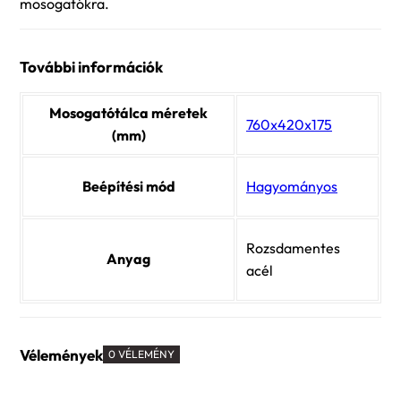
mosogatókra.
További információk
Mosogatótálca méretek
760x420x175
(mm)
Beépítési mód
Hagyományos
Rozsdamentes
Anyag
acél
Vélemények
0 VÉLEMÉNY