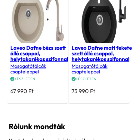
Laveo Dafne bézs szett
Laveo Dafne matt fekete
álló csappal,
szett álló csappal,
helytakarékos szifonnal
helytakarékos szifonnal
Mosogatótálcák
Mosogatótálcák
csapteleppel
csapteleppel
KÉSZLETEN
KÉSZLETEN
67 990
Ft
73 990
Ft
Rólunk mondták