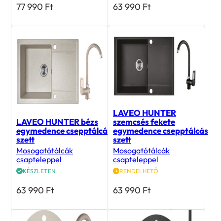
77 990
Ft
63 990
Ft
LAVEO HUNTER
LAVEO HUNTER bézs
szemcsés fekete
egymedence csepptálcás
egymedence csepptálcás
szett
szett
Mosogatótálcák
Mosogatótálcák
csapteleppel
csapteleppel
KÉSZLETEN
RENDELHETŐ
63 990
Ft
63 990
Ft