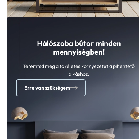
Hálószoba bútor minden
mennyiségben!
Teremtsd meg a tökéletes környezetet a pihentető
alváshoz.
Erre van szükségem