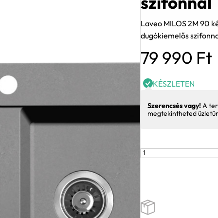
szifonnal
Laveo MILOS 2M 90 ké
dugókiemelős szifonna
79 990
Ft
KÉSZLETEN
Szerencsés vagy!
A ter
megtekintheted üzletü
Laveo
MILOS
2M
90
kétmedencés
gránit