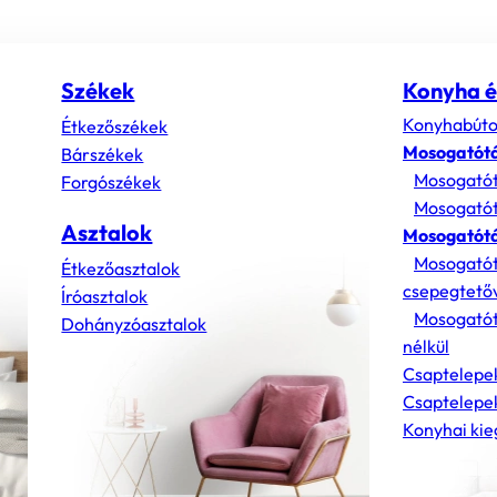
Székek
Konyha é
Konyhabúto
Étkezőszékek
Mosogatót
Bárszékek
Mosogatót
Forgószékek
Mosogatót
Asztalok
Mosogatótá
Mosogatót
Étkezőasztalok
csepegtető
Íróasztalok
Mosogatót
Dohányzóasztalok
nélkül
Csaptelepe
Csaptelepek
Konyhai kie