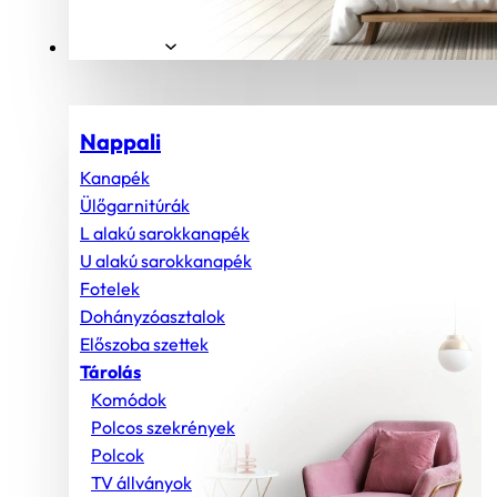
Helyiségek
Nappali
Kanapék
Ülőgarnitúrák
L alakú sarokkanapék
U alakú sarokkanapék
Fotelek
Dohányzóasztalok
Előszoba szettek
Tárolás
Komódok
Polcos szekrények
Polcok
TV állványok