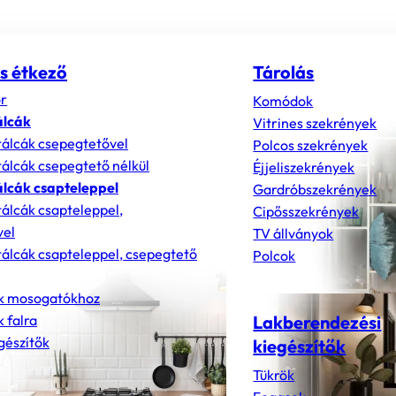
s étkező
Tárolás
r
Komódok
álcák
Vitrines szekrények
álcák csepegtetővel
Polcos szekrények
álcák csepegtető nélkül
Éjjeliszekrények
lcák csapteleppel
Gardróbszekrények
álcák csapteleppel,
Cipősszekrények
vel
TV állványok
álcák csapteleppel, csepegtető
Polcok
k mosogatókhoz
 falra
Lakberendezési
gészítők
kiegészítők
Tükrök