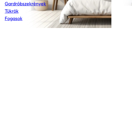
Gardróbszekrények
Tükrök
Fogasok