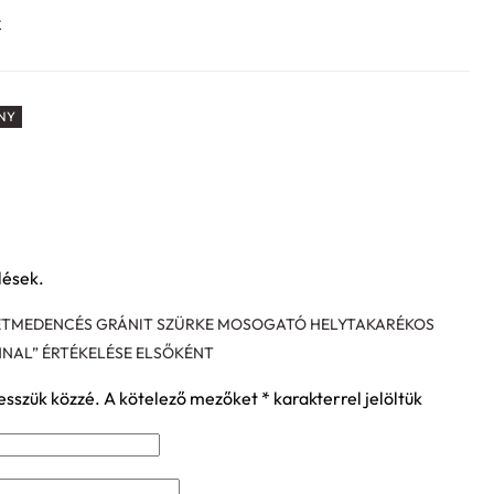
k
NY
lések.
KÉTMEDENCÉS GRÁNIT SZÜRKE MOSOGATÓ HELYTAKARÉKOS
NAL” ÉRTÉKELÉSE ELSŐKÉNT
esszük közzé.
A kötelező mezőket
*
karakterrel jelöltük