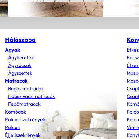
Hálószoba
Kon
Ágyak
Étkez
Ágykeretek
Bárs
Ágyrácsok
Étkez
Ágyszettek
Moso
Matracok
Mosog
Rugós matracok
Csap
Habszivacs matracok
Csapt
Fedőmatracok
Komó
Komódok
Polco
Polcos szekrények
Polco
Polcok
Vitri
Éjjeliszekrények
Konyh