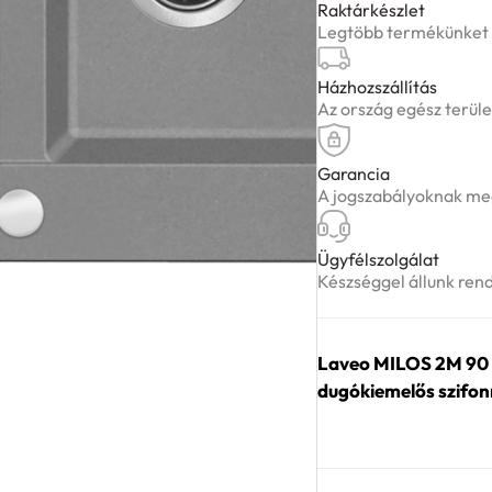
szürke
Raktárkészlet
Legtöbb termékünket ké
mosogató
helytakarékos
Házhozszállítás
dugókiemelős
Az ország egész terüle
szifonnal
mennyiség
Garancia
A jogszabályoknak meg
Ügyfélszolgálat
Készséggel állunk ren
Laveo MILOS 2M 90 
dugókiemelős szifon