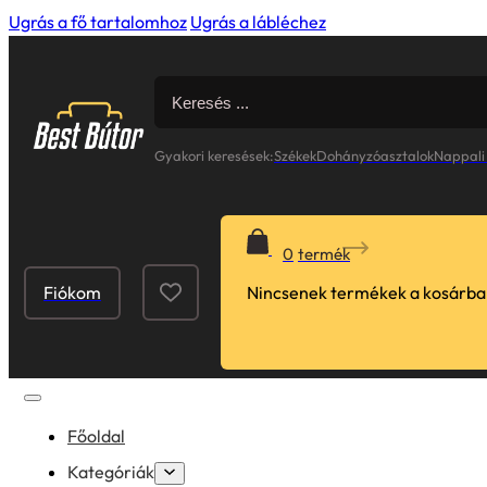
Ugrás a fő tartalomhoz
Ugrás a lábléchez
Search
for:
Gyakori keresések:
Székek
Dohányzóasztalok
Nappali
0
Fiókom
Nincsenek termékek a kosárba
Főoldal
Kategóriák