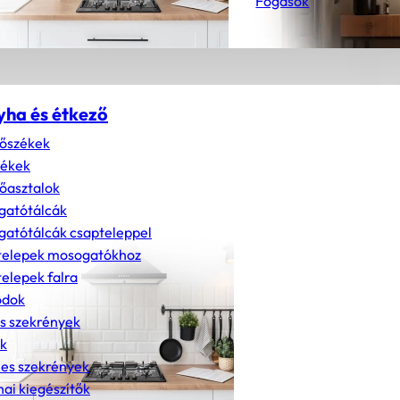
Fogasok
yha és étkező
őszékek
zékek
őasztalok
gatótálcák
atótálcák csapteleppel
telepek mosogatókhoz
elepek falra
dok
s szekrények
k
nes szekrények
ai kiegészítők