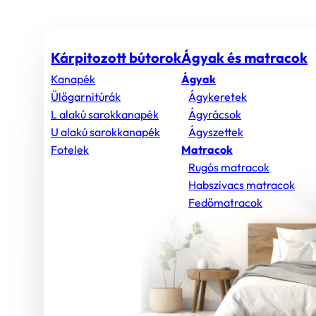
Kárpitozott bútorok
Ágyak és matracok
Kanapék
Ágyak
Ülőgarnitúrák
Ágykeretek
L alakú sarokkanapék
Ágyrácsok
U alakú sarokkanapék
Ágyszettek
Fotelek
Matracok
Rugós matracok
Habszivacs matracok
Fedőmatracok