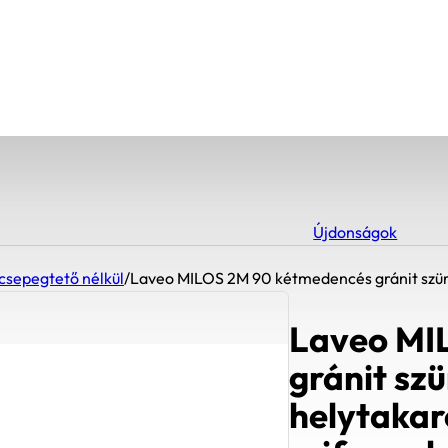
Újdonságok
csepegtető nélkül
/
Laveo MILOS 2M 90 kétmedencés gránit szür
Laveo MI
gránit sz
helytakar