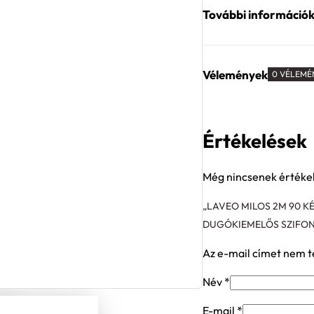
További információ
Vélemények
0 VÉLEMÉ
Értékelések
Még nincsenek értéke
„LAVEO MILOS 2M 90 
DUGÓKIEMELŐS SZIFON
Az e-mail címet nem t
Név
*
E-mail
*