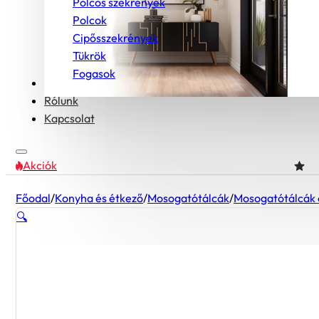
Polcos szekrények
Polcok
Cipősszekrények
Tükrök
Fogasok
Bútorcsaládok
Rólunk
Kapcsolat
Akciók
Főodal
/
Konyha és étkező
/
Mosogatótálcák
/
Mosogatótálcák 
🔍