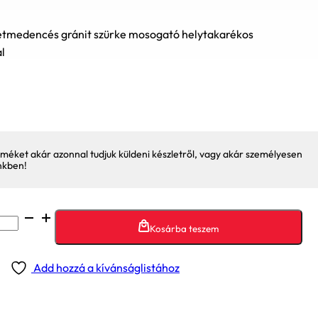
tmedencés gránit szürke mosogató helytakarékos
l
méket akár azonnal tudjuk küldeni készletről, vagy akár személyesen
nkben!
Kosárba teszem
Add hozzá a kívánságlistához