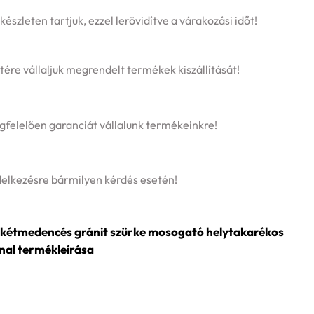
szleten tartjuk, ezzel lerövidítve a várakozási időt!
tére vállaljuk megrendelt termékek kiszállítását!
felelően garanciát vállalunk termékeinkre!
delkezésre bármilyen kérdés esetén!
kétmedencés gránit szürke mosogató helytakarékos
nal termékleírása