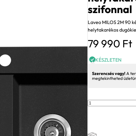
szifonnal
Laveo MILOS 2M 90 ké
helytakarékos dugókie
79 990
Ft
KÉSZLETEN
Szerencsés vagy!
A ter
megtekintheted üzletü
Laveo
MILOS
2M
90
kétmedencés