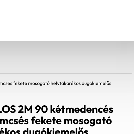
mcsés fekete mosogató helytakarékos dugókiemelős
LOS 2M 90 kétmedencés
emcsés fekete mosogató
ékos dugókiemelős