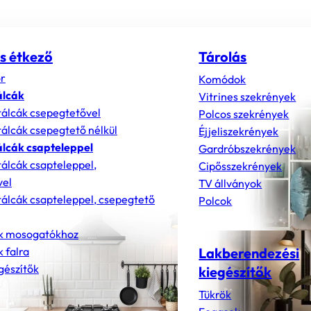
s étkező
Tárolás
r
Komódok
álcák
Vitrines szekrények
álcák csepegtetővel
Polcos szekrények
álcák csepegtető nélkül
Éjjeliszekrények
lcák csapteleppel
Gardróbszekrények
álcák csapteleppel,
Cipősszekrények
vel
TV állványok
álcák csapteleppel, csepegtető
Polcok
k mosogatókhoz
 falra
Lakberendezési
gészítők
kiegészítők
Tükrök