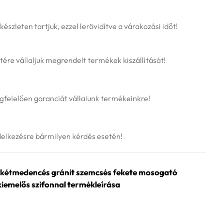
szleten tartjuk, ezzel lerövidítve a várakozási időt!
tére vállaljuk megrendelt termékek kiszállítását!
felelően garanciát vállalunk termékeinkre!
delkezésre bármilyen kérdés esetén!
kétmedencés gránit szemcsés fekete mosogató
iemelős szifonnal termékleírása