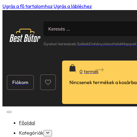
Ugrás a fő tartalomhoz
Ugrás a lábléchez
Search
for:
Gyakori keresések:
Székek
Dohányzóasztalok
Nappali
0
Fiókom
Nincsenek termékek a kosárba
Főoldal
Kategóriák