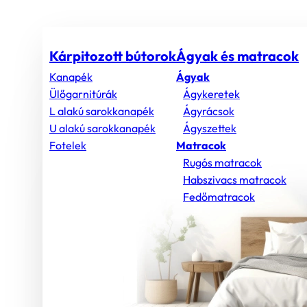
Kárpitozott bútorok
Ágyak és matracok
Kanapék
Ágyak
Ülőgarnitúrák
Ágykeretek
L alakú sarokkanapék
Ágyrácsok
U alakú sarokkanapék
Ágyszettek
Fotelek
Matracok
Rugós matracok
Habszivacs matracok
Fedőmatracok