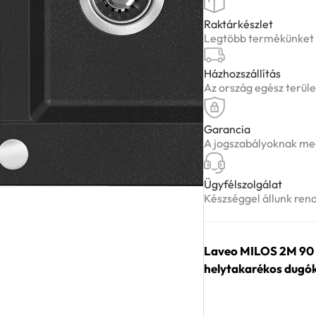
gránit
szemcsés
Raktárkészlet
Legtöbb termékünket ké
fekete
mosogató
Házhozszállítás
helytakarékos
Az ország egész terüle
dugókiemelős
szifonnal
mennyiség
Garancia
A jogszabályoknak meg
Ügyfélszolgálat
Készséggel állunk ren
Laveo MILOS 2M 90 
helytakarékos dugók