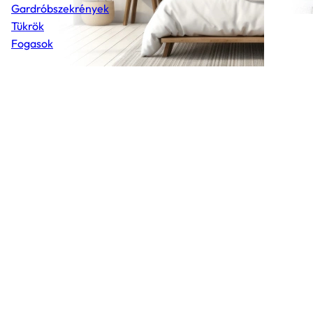
Gardróbszekrények
Tükrök
Fogasok