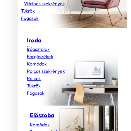
Vitrines szekrények
Tükrök
Fogasok
Iroda
Íróasztalok
Forgószékek
Komódok
Polcos szekrények
Polcok
Tükrök
Fogasok
Előszoba
Komódok