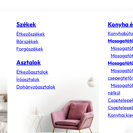
Székek
Konyha é
Konyhabúto
Étkezőszékek
Mosogatót
Bárszékek
Mosogatót
Forgószékek
Mosogatót
Asztalok
Mosogatótá
Mosogatót
Étkezőasztalok
csepegtető
Íróasztalok
Mosogatót
Dohányzóasztalok
nélkül
Csaptelepe
Csaptelepek
Konyhai kie