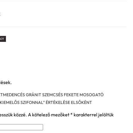
k
NY
lések.
KÉTMEDENCÉS GRÁNIT SZEMCSÉS FEKETE MOSOGATÓ
IEMELŐS SZIFONNAL” ÉRTÉKELÉSE ELSŐKÉNT
esszük közzé.
A kötelező mezőket
*
karakterrel jelöltük