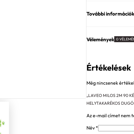
További információ
Vélemények
0 VÉLEMÉ
Értékelések
Még nincsenek értéke
„LAVEO MILOS 2M 90 
HELYTAKARÉKOS DUGÓK
Az e-mail címet nem t
Név
*