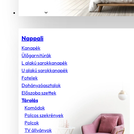
Helyiségek
Nappali
Kanapék
Ülőgarnitúrák
L alakú sarokkanapék
U alakú sarokkanapék
Fotelek
Dohányzóasztalok
Előszoba szettek
Tárolás
Komódok
Polcos szekrények
Polcok
TV állványok