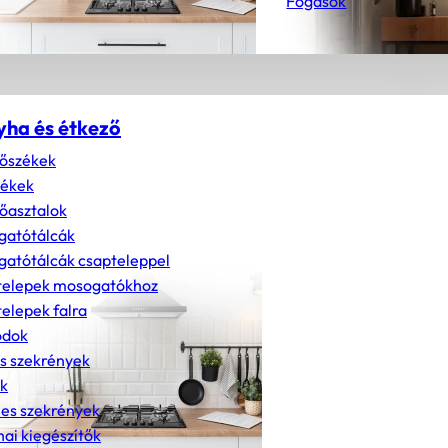
Fogasok
yha és étkező
őszékek
zékek
őasztalok
gatótálcák
atótálcák csapteleppel
telepek mosogatókhoz
elepek falra
dok
s szekrények
k
nes szekrények
ai kiegészítők