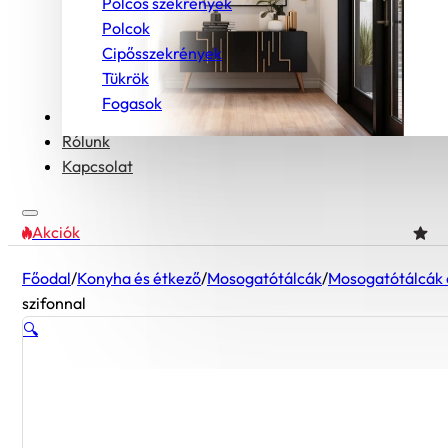
Polcos szekrények
Polcok
Cipősszekrények
Tükrök
Fogasok
Bútorcsaládok
Rólunk
Kapcsolat
Akciók
Főodal
/
Konyha és étkező
/
Mosogatótálcák
/
Mosogatótálcák 
szifonnal
🔍