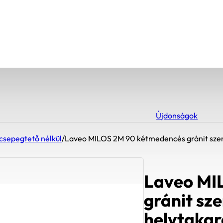
Újdonságok
csepegtető nélkül
/
Laveo MILOS 2M 90 kétmedencés gránit sze
Laveo MI
gránit sz
helytakar