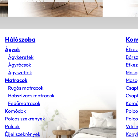
Hálószoba
Kon
Ágyak
Étkez
Ágykeretek
Bárs
Ágyrácsok
Étkez
Ágyszettek
Moso
Matracok
Mosog
Rugós matracok
Csap
Habszivacs matracok
Csapt
Fedőmatracok
Komó
Komódok
Polco
Polcos szekrények
Polco
Polcok
Vitri
Éjjeliszekrények
Konyh