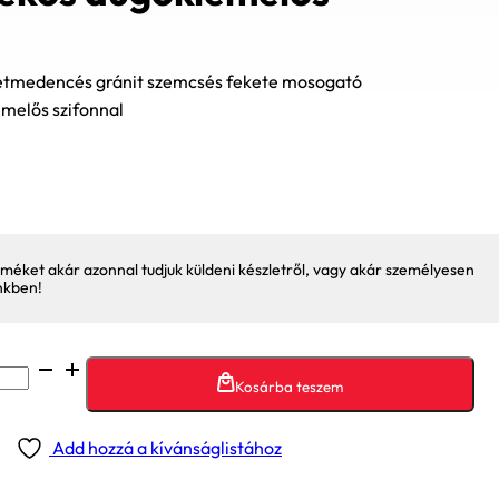
tmedencés gránit szemcsés fekete mosogató
melős szifonnal
méket akár azonnal tudjuk küldeni készletről, vagy akár személyesen
nkben!
Kosárba teszem
Add hozzá a kívánságlistához