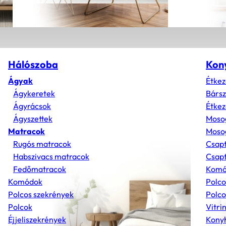
Hálószoba
Kon
Ágyak
Étkez
Ágykeretek
Bárs
Ágyrácsok
Étkez
Ágyszettek
Moso
Matracok
Mosog
Rugós matracok
Csap
Habszivacs matracok
Csapt
Fedőmatracok
Komó
Komódok
Polco
Polcos szekrények
Polco
Polcok
Vitri
Éjjeliszekrények
Konyh