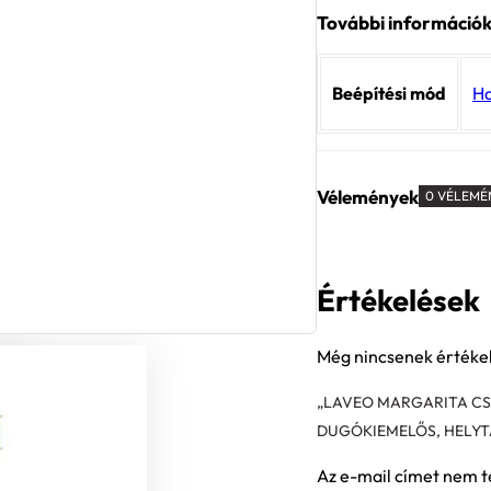
További információ
Beépítési mód
H
Vélemények
0 VÉLEMÉ
Értékelések
Még nincsenek értéke
„LAVEO MARGARITA C
DUGÓKIEMELŐS, HELYT
Az e-mail címet nem t