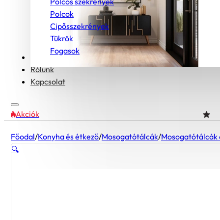
Polcos szekrények
Polcok
Cipősszekrények
Tükrök
Fogasok
Bútorcsaládok
Rólunk
Kapcsolat
Akciók
Főodal
/
Konyha és étkező
/
Mosogatótálcák
/
Mosogatótálcák 
🔍