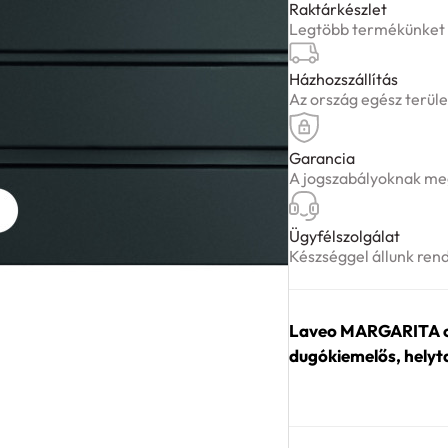
automata
Raktárkészlet
Legtöbb termékünket ké
dugókiemelős,
helytakarékos
Házhozszállítás
szifonnal
Az ország egész terüle
mennyiség
Garancia
A jogszabályoknak meg
Ügyfélszolgálat
Készséggel állunk ren
Laveo MARGARITA cs
dugókiemelős, helyt