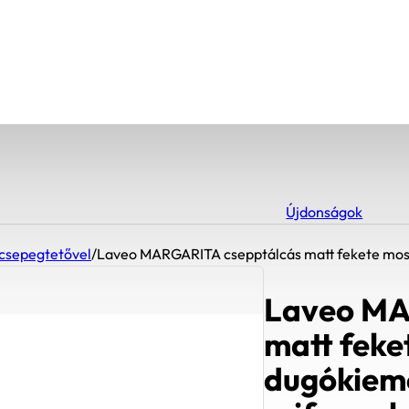
Újdonságok
csepegtetővel
/
Laveo MARGARITA csepptálcás matt fekete moso
Laveo MA
matt fek
dugókieme