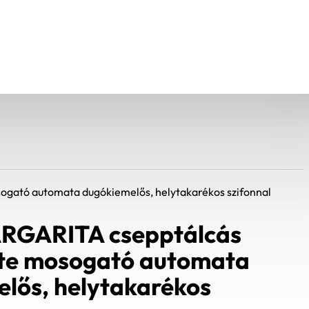
gató automata dugókiemelős, helytakarékos szifonnal
RGARITA csepptálcás
ete mosogató automata
lős, helytakarékos