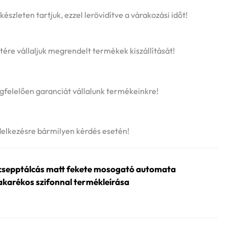
szleten tartjuk, ezzel lerövidítve a várakozási időt!
tére vállaljuk megrendelt termékek kiszállítását!
felelően garanciát vállalunk termékeinkre!
delkezésre bármilyen kérdés esetén!
epptálcás matt fekete mosogató automata
akarékos szifonnal termékleírása