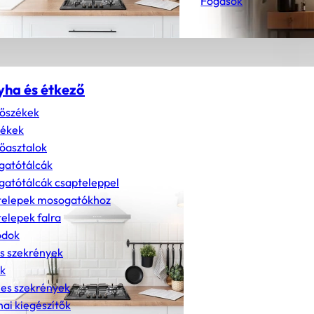
Fogasok
yha és étkező
őszékek
zékek
őasztalok
gatótálcák
atótálcák csapteleppel
telepek mosogatókhoz
elepek falra
dok
s szekrények
k
nes szekrények
ai kiegészítők