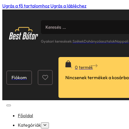
Ugrás a fő tartalomhoz
Ugrás a lábléchez
Search
for:
Gyakori keresések:
Székek
Dohányzóasztalok
Nappali
0
Fiókom
Nincsenek termékek a kosárba
Főoldal
Kategóriák