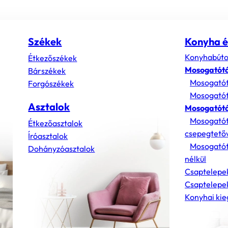
Székek
Konyha é
Konyhabúto
Étkezőszékek
Mosogatót
Bárszékek
Mosogatót
Forgószékek
Mosogatót
Asztalok
Mosogatótá
Mosogatót
Étkezőasztalok
csepegtető
Íróasztalok
Mosogatót
Dohányzóasztalok
nélkül
Csaptelepe
Csaptelepek
Konyhai kie