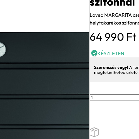
szifonnal
Laveo MARGARITA csep
helytakarékos szifonn
64 990
Ft
KÉSZLETEN
Szerencsés vagy!
A ter
megtekintheted üzletü
Laveo
MARGARITA
csepptálcás
matt
fekete
mosogató