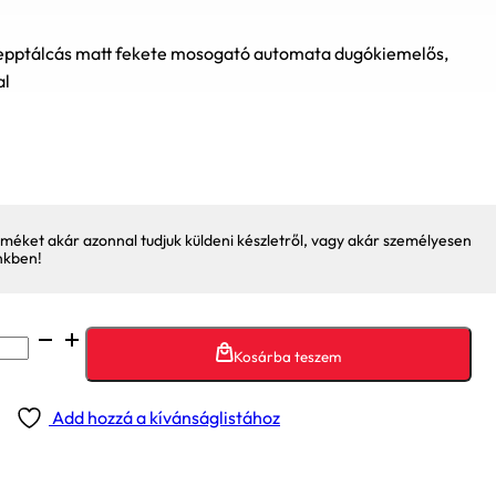
ptálcás matt fekete mosogató automata dugókiemelős,
al
méket akár azonnal tudjuk küldeni készletről, vagy akár személyesen
nkben!
Kosárba teszem
Add hozzá a kívánságlistához