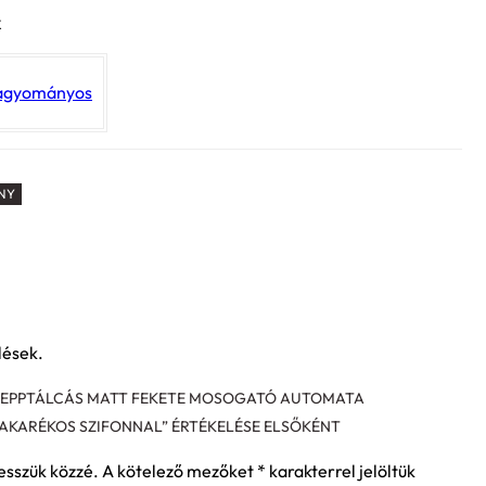
k
agyományos
NY
lések.
SEPPTÁLCÁS MATT FEKETE MOSOGATÓ AUTOMATA
AKARÉKOS SZIFONNAL” ÉRTÉKELÉSE ELSŐKÉNT
esszük közzé.
A kötelező mezőket
*
karakterrel jelöltük