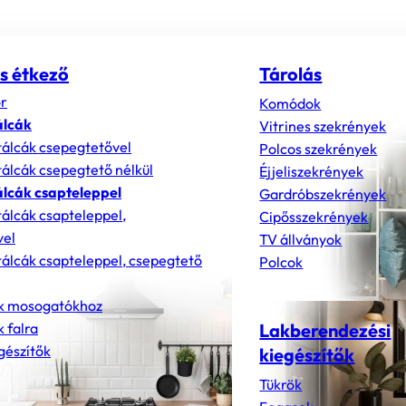
s étkező
Tárolás
r
Komódok
álcák
Vitrines szekrények
álcák csepegtetővel
Polcos szekrények
álcák csepegtető nélkül
Éjjeliszekrények
lcák csapteleppel
Gardróbszekrények
álcák csapteleppel,
Cipősszekrények
vel
TV állványok
álcák csapteleppel, csepegtető
Polcok
k mosogatókhoz
 falra
Lakberendezési
gészítők
kiegészítők
Tükrök