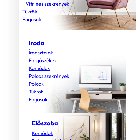
Vitrines szekrények
Tükrök
Fogasok
Iroda
Íróasztalok
Forgószékek
Komódok
Polcos szekrények
Polcok
Tükrök
Fogasok
Előszoba
Komódok