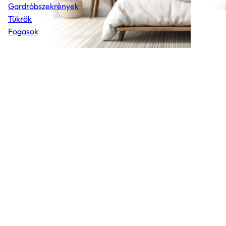
Gardróbszekrények
Tükrök
Fogasok