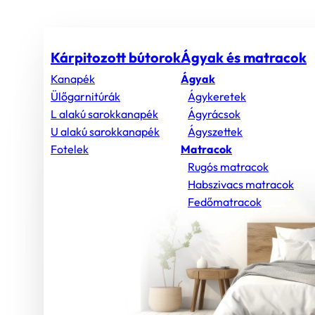
Kárpitozott bútorok
Ágyak és matracok
Kanapék
Ágyak
Ülőgarnitúrák
Ágykeretek
L alakú sarokkanapék
Ágyrácsok
U alakú sarokkanapék
Ágyszettek
Fotelek
Matracok
Rugós matracok
Habszivacs matracok
Fedőmatracok