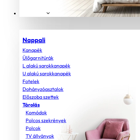
Helyiségek
Nappali
Kanapék
Ülőgarnitúrák
L alakú sarokkanapék
U alakú sarokkanapék
Fotelek
Dohányzóasztalok
Előszoba szettek
Tárolás
Komódok
Polcos szekrények
Polcok
TV állványok