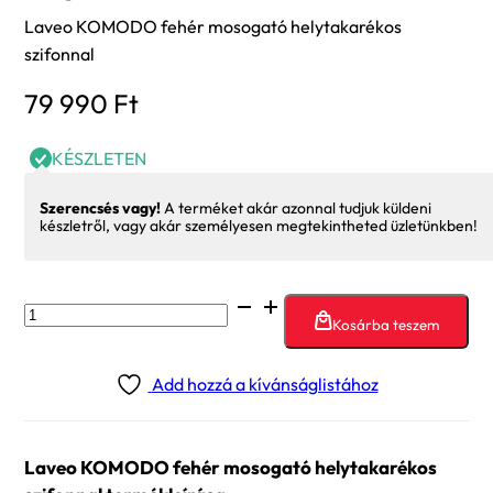
Laveo KOMODO fehér mosogató helytakarékos
szifonnal
79 990
Ft
KÉSZLETEN
Szerencsés vagy!
A terméket akár azonnal tudjuk küldeni
készletről, vagy akár személyesen megtekintheted üzletünkben!
Laveo
Kosárba teszem
KOMODO
fehér
Add hozzá a kívánságlistához
mosogató
helytakarékos
szifonnal
Laveo KOMODO fehér mosogató helytakarékos
mennyiség