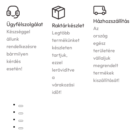
Házhozszállítás
Ügyfélszolgálat
Raktárkészlet
Az
Készséggel
Legtöbb
ország
állunk
termékünket
egész
rendelkezésre
készleten
területére
bármilyen
tartjuk,
vállaljuk
kérdés
ezzel
megrendelt
esetén!
lerövidítve
termékek
a
kiszállítását!
várakozási
időt!