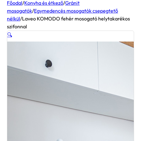
Főodal
/
Konyha és étkező
/
Gránit
mosogatók
/
Egymedencés mosogatók csepegtető
nélkül
/
Laveo KOMODO fehér mosogató helytakarékos
szifonnal
🔍