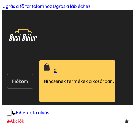
Ugrás a fő tartalomhoz
Ugrás a lábléchez
0
Fiókom
Nincsenek termékek a kosárban.
Pihentető alvás
Akciók