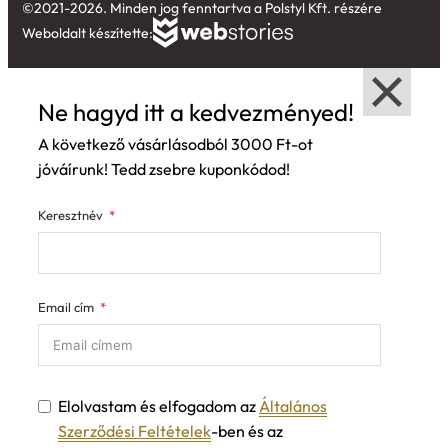
©2021-2026. Minden jog fenntartva a Polstyl Kft. részére
Weboldalt készítette:
Ne hagyd itt a kedvezményed!
A következő vásárlásodból 3000 Ft-ot
jóváírunk! Tedd zsebre kuponkódod!
Keresztnév
Email cím
Elolvastam és elfogadom az
Általános
Szerződési Feltételek
-ben és az