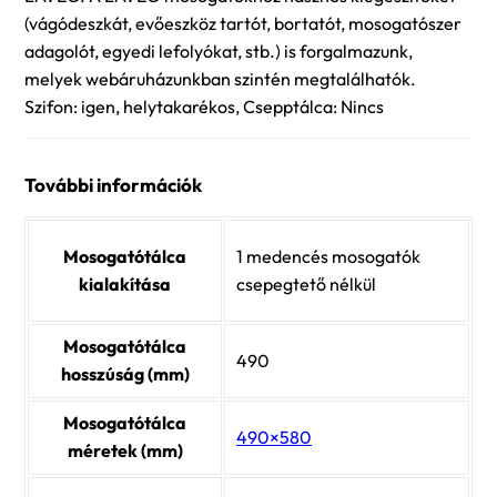
(vágódeszkát, evőeszköz tartót, bortatót, mosogatószer
adagolót, egyedi lefolyókat, stb.) is forgalmazunk,
melyek webáruházunkban szintén megtalálhatók.
Szifon: igen, helytakarékos, Csepptálca: Nincs
További információk
Mosogatótálca
1 medencés mosogatók
kialakítása
csepegtető nélkül
Mosogatótálca
490
hosszúság (mm)
Mosogatótálca
490×580
méretek (mm)