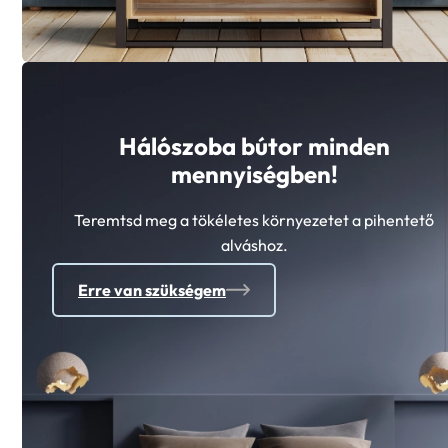
Hálószoba bútor minden
mennyiségben!
Teremtsd meg a tökéletes környezetet a pihentető
alváshoz.
Erre van szükségem