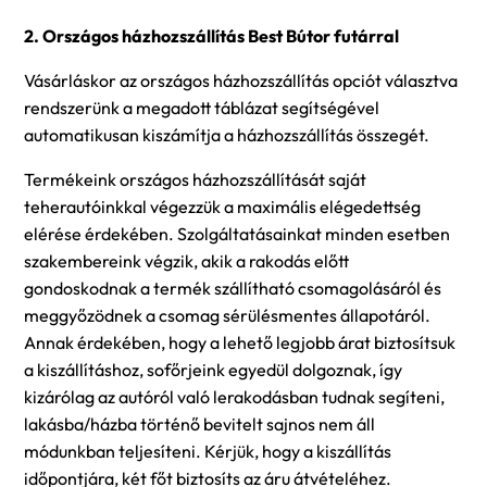
2. Országos házhozszállítás Best Bútor futárral
Vásárláskor az országos házhozszállítás opciót választva
rendszerünk a megadott táblázat segítségével
automatikusan kiszámítja a házhozszállítás összegét.
Termékeink országos házhozszállítását saját
teherautóinkkal végezzük a maximális elégedettség
elérése érdekében. Szolgáltatásainkat minden esetben
szakembereink végzik, akik a rakodás előtt
gondoskodnak a termék szállítható csomagolásáról és
meggyőzödnek a csomag sérülésmentes állapotáról.
Annak érdekében, hogy a lehető legjobb árat biztosítsuk
a kiszállításhoz, sofőrjeink egyedül dolgoznak, így
kizárólag az autóról való lerakodásban tudnak segíteni,
lakásba/házba történő bevitelt sajnos nem áll
módunkban teljesíteni. Kérjük, hogy a kiszállítás
időpontjára, két főt biztosíts az áru átvételéhez.