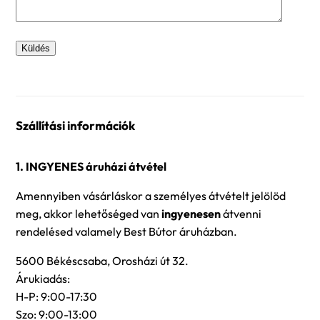
Szállítási információk
1. INGYENES áruházi átvétel
Amennyiben vásárláskor a személyes átvételt jelölöd
meg, akkor lehetőséged van
ingyenesen
átvenni
rendelésed valamely Best Bútor áruházban.
5600 Békéscsaba, Orosházi út 32.
Árukiadás:
H-P: 9:00-17:30
Szo: 9:00-13:00