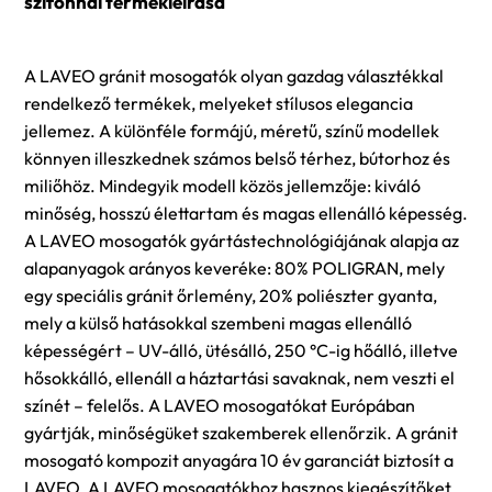
szifonnal termékleírása
A LAVEO gránit mosogatók olyan gazdag választékkal
rendelkező termékek, melyeket stílusos elegancia
jellemez. A különféle formájú, méretű, színű modellek
könnyen illeszkednek számos belső térhez, bútorhoz és
miliőhöz. Mindegyik modell közös jellemzője: kiváló
minőség, hosszú élettartam és magas ellenálló képesség.
A LAVEO mosogatók gyártástechnológiájának alapja az
alapanyagok arányos keveréke: 80% POLIGRAN, mely
egy speciális gránit őrlemény, 20% poliészter gyanta,
mely a külső hatásokkal szembeni magas ellenálló
képességért – UV-álló, ütésálló, 250 °C-ig hőálló, illetve
hősokkálló, ellenáll a háztartási savaknak, nem veszti el
színét – felelős. A LAVEO mosogatókat Európában
gyártják, minőségüket szakemberek ellenőrzik. A gránit
mosogató kompozit anyagára 10 év garanciát biztosít a
LAVEO. A LAVEO mosogatókhoz hasznos kiegészítőket