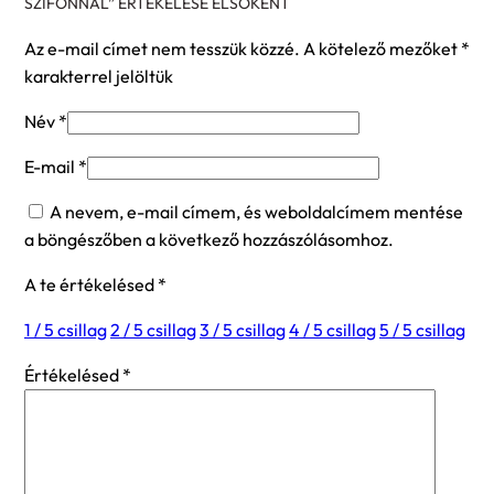
SZIFONNAL” ÉRTÉKELÉSE ELSŐKÉNT
Az e-mail címet nem tesszük közzé.
A kötelező mezőket
*
karakterrel jelöltük
Név
*
E-mail
*
A nevem, e-mail címem, és weboldalcímem mentése
a böngészőben a következő hozzászólásomhoz.
A te értékelésed
*
1 / 5 csillag
2 / 5 csillag
3 / 5 csillag
4 / 5 csillag
5 / 5 csillag
Értékelésed
*