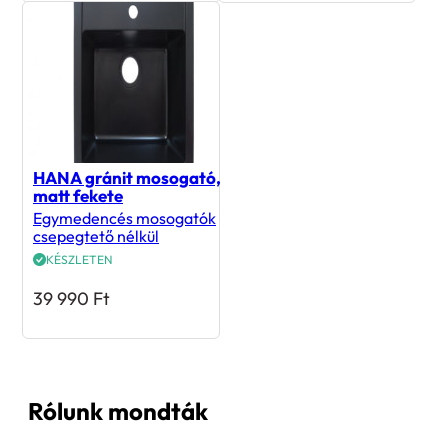
HANA gránit mosogató,
matt fekete
Egymedencés mosogatók
csepegtető nélkül
KÉSZLETEN
39 990
Ft
Rólunk mondták