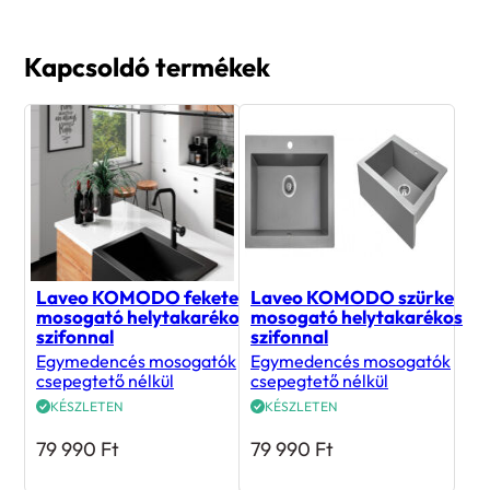
Kapcsoldó termékek
Laveo KOMODO fekete
Laveo KOMODO szürke
mosogató helytakarékos
mosogató helytakarékos
szifonnal
szifonnal
Egymedencés mosogatók
Egymedencés mosogatók
csepegtető nélkül
csepegtető nélkül
KÉSZLETEN
KÉSZLETEN
79 990
Ft
79 990
Ft