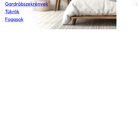
Gardróbszekrények
Tükrök
Fogasok