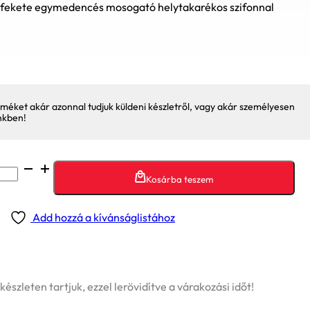
 fekete egymedencés mosogató helytakarékos szifonnal
méket akár azonnal tudjuk küldeni készletről, vagy akár személyesen
nkben!
Kosárba teszem
Add hozzá a kívánságlistához
szleten tartjuk, ezzel lerövidítve a várakozási időt!