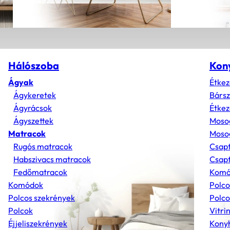
Hálószoba
Kon
Ágyak
Étkez
Ágykeretek
Bárs
Ágyrácsok
Étkez
Ágyszettek
Moso
Matracok
Mosog
Rugós matracok
Csap
Habszivacs matracok
Csapt
Fedőmatracok
Komó
Komódok
Polco
Polcos szekrények
Polco
Polcok
Vitri
Éjjeliszekrények
Konyh