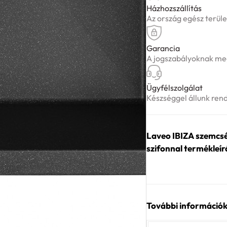
Házhozszállítás
Az ország egész terüle
Garancia
A jogszabályoknak meg
Ügyfélszolgálat
Készséggel állunk ren
Laveo IBIZA szemcs
szifonnal termékleí
További információ