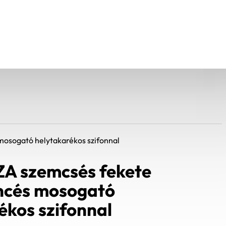
osogató helytakarékos szifonnal
ZA szemcsés fekete
cés mosogató
ékos szifonnal