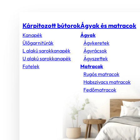
Kárpitozott bútorok
Ágyak és matracok
Kanapék
Ágyak
Ülőgarnitúrák
Ágykeretek
L alakú sarokkanapék
Ágyrácsok
U alakú sarokkanapék
Ágyszettek
Fotelek
Matracok
Rugós matracok
Habszivacs matracok
Fedőmatracok