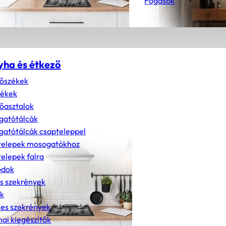
Fogasok
yha és étkező
őszékek
zékek
őasztalok
gatótálcák
atótálcák csapteleppel
telepek mosogatókhoz
elepek falra
dok
s szekrények
k
nes szekrények
ai kiegészítők