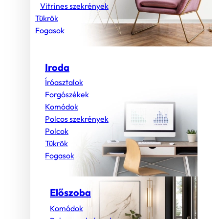
Vitrines szekrények
Tükrök
Fogasok
Iroda
Íróasztalok
Forgószékek
Komódok
Polcos szekrények
Polcok
Tükrök
Fogasok
Előszoba
Komódok