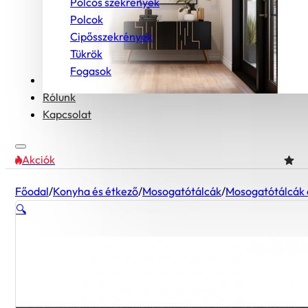
Polcos szekrények
Polcok
Cipősszekrények
Tükrök
Fogasok
Bútorcsaládok
Rólunk
Kapcsolat
Akciók
Főodal
/
Konyha és étkező
/
Mosogatótálcák
/
Mosogatótálcák 
🔍