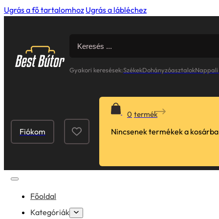
Ugrás a fő tartalomhoz
Ugrás a lábléchez
Search
for:
Gyakori keresések:
Székek
Dohányzóasztalok
Nappali
0
Fiókom
Nincsenek termékek a kosárba
Főoldal
Kategóriák