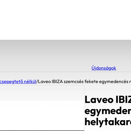
Újdonságok
csepegtető nélkül
/
Laveo IBIZA szemcsés fekete egymedencés m
Laveo IBI
egymeden
helytakar