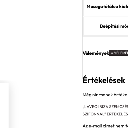
Mosogatótálca kial
Beépítési mó
Vélemények
0 VÉLEMÉ
Értékelések
Még nincsenek értéke
„LAVEO IBIZA SZEMCS
SZIFONNAL” ÉRTÉKELÉ
Az e-mail címet nem t