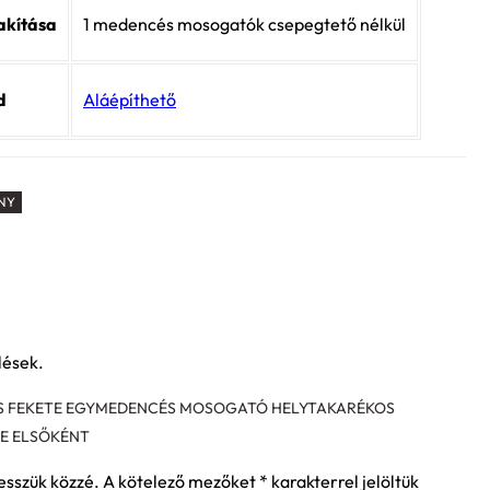
akítása
1 medencés mosogatók csepegtető nélkül
d
Aláépíthető
NY
lések.
ÉS FEKETE EGYMEDENCÉS MOSOGATÓ HELYTAKARÉKOS
SE ELSŐKÉNT
esszük közzé.
A kötelező mezőket
*
karakterrel jelöltük