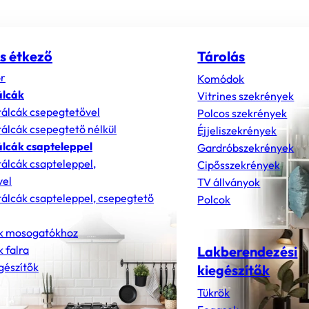
s étkező
Tárolás
r
Komódok
álcák
Vitrines szekrények
álcák csepegtetővel
Polcos szekrények
álcák csepegtető nélkül
Éjjeliszekrények
lcák csapteleppel
Gardróbszekrények
álcák csapteleppel,
Cipősszekrények
vel
TV állványok
álcák csapteleppel, csepegtető
Polcok
k mosogatókhoz
 falra
Lakberendezési
gészítők
kiegészítők
Tükrök