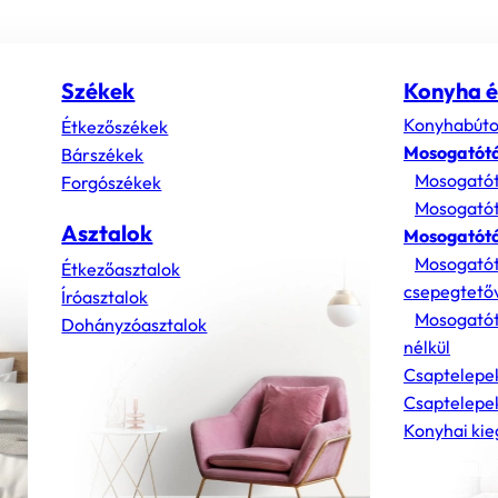
Székek
Konyha é
Konyhabúto
Étkezőszékek
Mosogatót
Bárszékek
Mosogatót
Forgószékek
Mosogatót
Asztalok
Mosogatótá
Mosogatót
Étkezőasztalok
csepegtető
Íróasztalok
Mosogatót
Dohányzóasztalok
nélkül
Csaptelepe
Csaptelepek
Konyhai kie