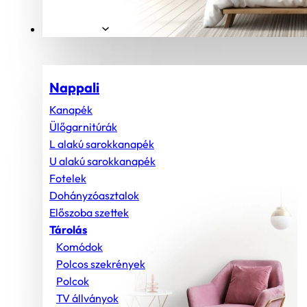
Helyiségek
Nappali
Kanapék
Ülőgarnitúrák
L alakú sarokkanapék
U alakú sarokkanapék
Fotelek
Dohányzóasztalok
Előszoba szettek
Tárolás
Komódok
Polcos szekrények
Polcok
TV állványok