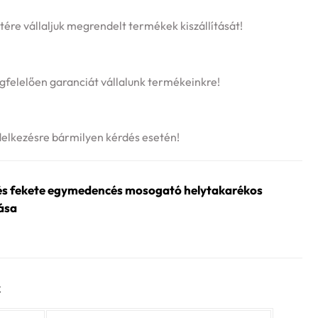
tére vállaljuk megrendelt termékek kiszállítását!
felelően garanciát vállalunk termékeinkre!
delkezésre bármilyen kérdés esetén!
és fekete egymedencés mosogató helytakarékos
rása
k