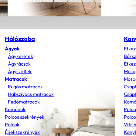
Hálószoba
Kon
Ágyak
Étkez
Ágykeretek
Bárs
Ágyrácsok
Étkez
Ágyszettek
Moso
Matracok
Mosog
Rugós matracok
Csap
Habszivacs matracok
Csapt
Fedőmatracok
Komó
Komódok
Polco
Polcos szekrények
Polco
Polcok
Vitri
Éjjeliszekrények
Konyh