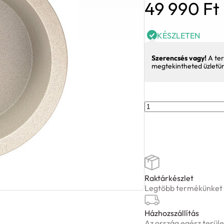
49 990
Ft
KÉSZLETEN
Szerencsés vagy!
A ter
megtekintheted üzletü
Laveo
DAFNE
egykör
bézs
mosogató
helytakarékos
szifonnal
Raktárkészlet
Legtöbb termékünket ké
mennyiség
Házhozszállítás
Az ország egész terüle