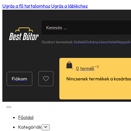
Ugrás a fő tartalomhoz
Ugrás a lábléchez
Search
for:
Gyakori keresések:
Székek
Dohányzóasztalok
Nappali
0
Fiókom
Nincsenek termékek a kosárba
Főoldal
Kategóriák