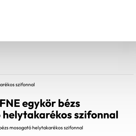
rékos szifonnal
FNE egykör bézs
helytakarékos szifonnal
ézs mosogató helytakarékos szifonnal