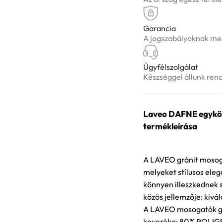
Garancia
A jogszabályoknak meg
Ügyfélszolgálat
Készséggel állunk ren
Laveo DAFNE egykör
termékleírása
A LAVEO gránit mosog
melyeket stílusos eleg
könnyen illeszkednek 
közös jellemzője: kivá
A LAVEO mosogatók gy
keveréke: 80% POLIGRA