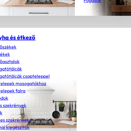
Fogasok
yha és étkező
őszékek
zékek
őasztalok
gatótálcák
atótálcák csapteleppel
telepek mosogatókhoz
elepek falra
dok
s szekrények
k
nes szekrények
ai kiegészítők