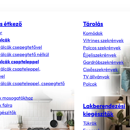
s étkező
Tárolás
r
Komódok
álcák
Vitrines szekrények
álcák csepegtetővel
Polcos szekrények
álcák csepegtető nélkül
Éjjeliszekrények
lcák csapteleppel
Gardróbszekrények
álcák csapteleppel,
Cipősszekrények
vel
TV állványok
álcák csapteleppel, csepegtető
Polcok
k mosogatókhoz
 falra
Lakberendezési
gészítők
kiegészítők
Tükrök