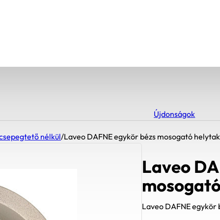
Újdonságok
csepegtető nélkül
/
Laveo DAFNE egykör bézs mosogató helytaka
Laveo DA
mosogató 
Laveo DAFNE egykör b