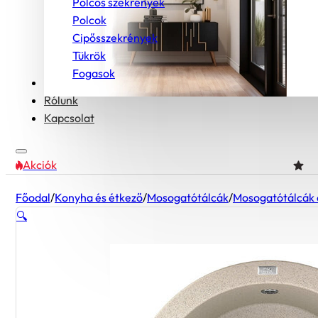
Polcos szekrények
Polcok
Cipősszekrények
Tükrök
Fogasok
Bútorcsaládok
Rólunk
Kapcsolat
Akciók
Főodal
/
Konyha és étkező
/
Mosogatótálcák
/
Mosogatótálcák 
🔍