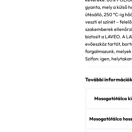
gyanta, mely a külső 
ütésálló, 250 °C-ig hőá
veszti el színét – fe
szakemberek ellenőrzi
biztosít a LAVEO. A L
evőeszköz tartót, bort
forgalmazunk, melyek
Szifon: igen, helytaka
További információ
Mosogatótálca ki
Mosogatótálca hos