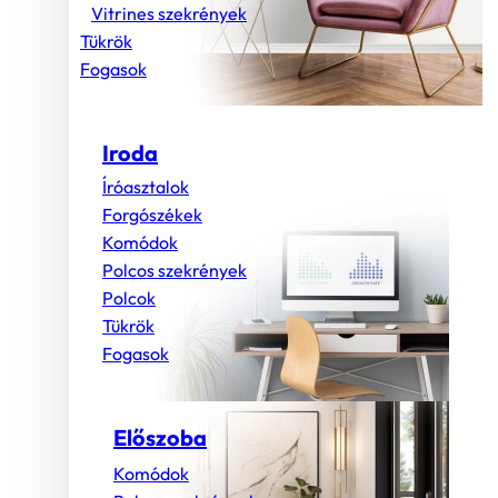
Vitrines szekrények
Tükrök
Fogasok
Iroda
Íróasztalok
Forgószékek
Komódok
Polcos szekrények
Polcok
Tükrök
Fogasok
Előszoba
Komódok