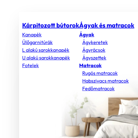
Kárpitozott bútorok
Ágyak és matracok
Kanapék
Ágyak
Ülőgarnitúrák
Ágykeretek
L alakú sarokkanapék
Ágyrácsok
U alakú sarokkanapék
Ágyszettek
Fotelek
Matracok
Rugós matracok
Habszivacs matracok
Fedőmatracok