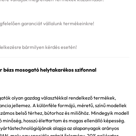
felelően garanciát vállalunk termékeinkre!
delkezésre bármilyen kérdés esetén!
 bézs mosogató helytakarékos szifonnal
atók olyan gazdag választékkal rendelkező termékek,
ancia jellemez. A különféle formájú, méretű, színű modellek
számos belső térhez, bútorhoz és miliőhöz. Mindegyik modell
ló minőség, hosszú élettartam és magas ellenálló képesség.
ártástechnológiájának alapja az alapanyagok arányos
N, mely egy speciális gránit őrlemény, 20% poliészter