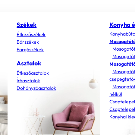
Székek
Konyha é
Konyhabúto
Étkezőszékek
Mosogatót
Bárszékek
Mosogatót
Forgószékek
Mosogatót
Asztalok
Mosogatótá
Mosogatót
Étkezőasztalok
csepegtető
Íróasztalok
Mosogatót
Dohányzóasztalok
nélkül
Csaptelepe
Csaptelepek
Konyhai kie