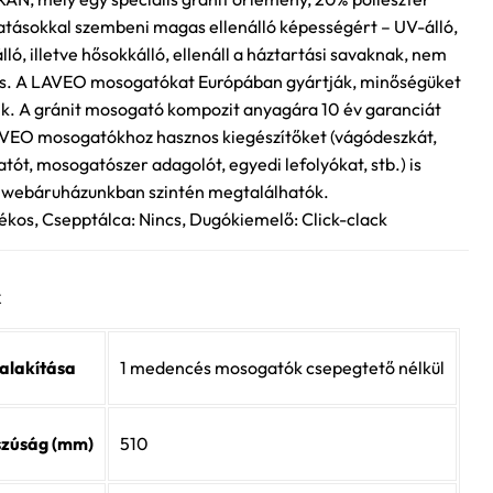
hatásokkal szembeni magas ellenálló képességért – UV-álló,
lló, illetve hősokkálló, ellenáll a háztartási savaknak, nem
lelős. A LAVEO mosogatókat Európában gyártják, minőségüket
k. A gránit mosogató kompozit anyagára 10 év garanciát
AVEO mosogatókhoz hasznos kiegészítőket (vágódeszkát,
atót, mosogatószer adagolót, egyedi lefolyókat, stb.) is
 webáruházunkban szintén megtalálhatók.
rékos, Csepptálca: Nincs, Dugókiemelő: Click-clack
k
alakítása
1 medencés mosogatók csepegtető nélkül
szúság (mm)
510