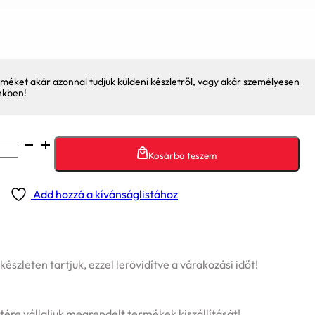
méket akár azonnal tudjuk küldeni készletről, vagy akár személyesen
nkben!
Kosárba teszem
Add hozzá a kívánságlistához
szleten tartjuk, ezzel lerövidítve a várakozási időt!
tére vállaljuk megrendelt termékek kiszállítását!