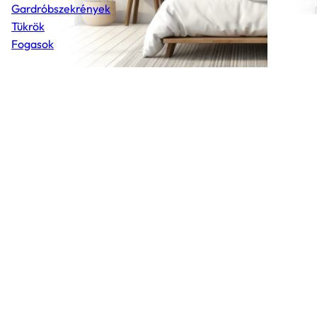
Gardróbszekrények
Tükrök
Fogasok