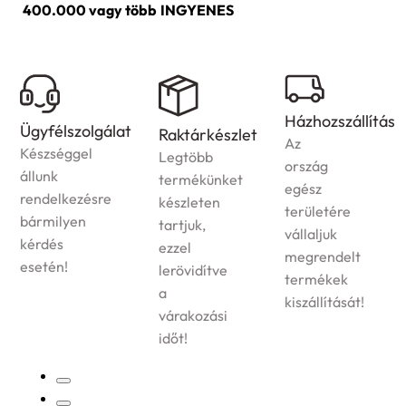
400.000 vagy több
INGYENES
Házhozszállítás
Ügyfélszolgálat
Raktárkészlet
Az
Készséggel
Legtöbb
ország
állunk
termékünket
egész
rendelkezésre
készleten
területére
bármilyen
tartjuk,
vállaljuk
kérdés
ezzel
megrendelt
esetén!
lerövidítve
termékek
a
kiszállítását!
várakozási
időt!