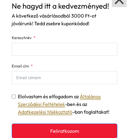
Ne hagyd itt a kedvezményed!
A következő vásárlásodból 3000 Ft-ot
jóváírunk! Tedd zsebre kuponkódod!
Keresztnév
Email cím
Elolvastam és elfogadom az
Általános
Szerződési Feltételek
-ben és az
Adatkezelési tájékoztató
-ban foglaltakat!
Feliratkozom