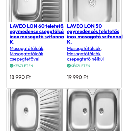
LAVEO LON 60 teletetős
LAVEO LON 50
egymedence csepptálcás
egymedencés teletetős
inox mosogató szifonnal
inox mosogató szifonnal
K.
K.
Mosogatótálcák
,
Mosogatótálcák
,
Mosogatótálcák
Mosogatótálcák
csepegtetővel
csepegtető nélkül
KÉSZLETEN
KÉSZLETEN
18 990
Ft
19 990
Ft