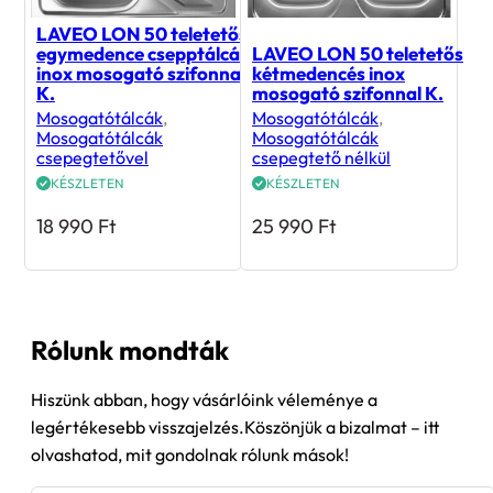
LAVEO LON 50 teletetős
egymedence csepptálcás
LAVEO LON 50 teletetős
inox mosogató szifonnal
kétmedencés inox
K.
mosogató szifonnal K.
Mosogatótálcák
,
Mosogatótálcák
,
Mosogatótálcák
Mosogatótálcák
csepegtetővel
csepegtető nélkül
KÉSZLETEN
KÉSZLETEN
18 990
Ft
25 990
Ft
Rólunk mondták
Hiszünk abban, hogy vásárlóink véleménye a
legértékesebb visszajelzés.Köszönjük a bizalmat – itt
olvashatod, mit gondolnak rólunk mások!