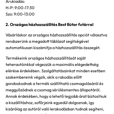
Árukiadás:
H-P: 9:00-17:30
Szo: 9:00-13:00
2. Országos házhozszállítás Best Bútor futárral
Vásárláskor az országos házhozszállítás opciót választva
rendszerünk a megadott táblázat segítségével
automatikusan kiszámítja a házhozszállítás összegét.
Termékeink országos házhozszállítását saját
teherautóinkkal végezzük a maximális elégedettség
elérése érdekében. Szolgáltatásainkat minden esetben
szakembereink végzik, akik a rakodás előtt
gondoskodnak a termék szállítható csomagolásáról és
meggyőzödnek a csomag sérülésmentes állapotáról.
Annak érdekében, hogy a lehető legjobb árat biztosítsuk
a kiszállításhoz, sofőrjeink egyedül dolgoznak, így
kizárólag az autóról való lerakodásban tudnak segíteni,