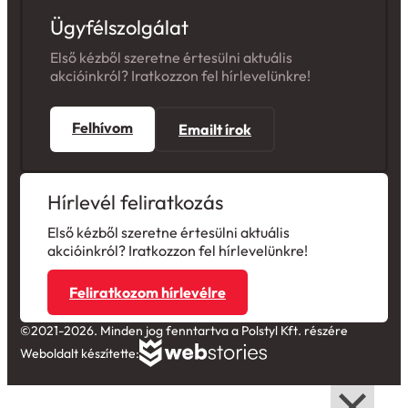
Ügyfélszolgálat
Első kézből szeretne értesülni aktuális
akcióinkról? Iratkozzon fel hírlevelünkre!
Felhívom
Emailt írok
Hírlevél feliratkozás
Első kézből szeretne értesülni aktuális
akcióinkról? Iratkozzon fel hírlevelünkre!
Feliratkozom hírlevélre
©2021-2026. Minden jog fenntartva a Polstyl Kft. részére
Weboldalt készítette: