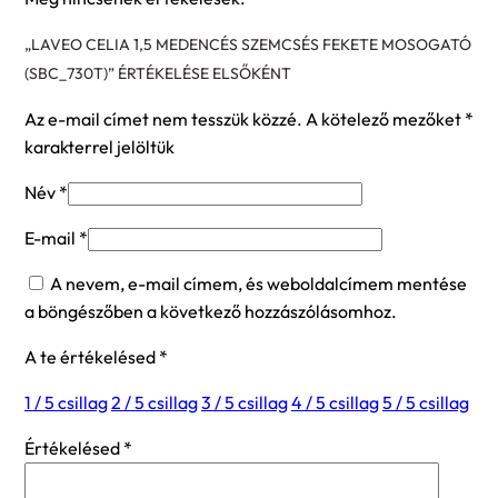
„LAVEO CELIA 1,5 MEDENCÉS SZEMCSÉS FEKETE MOSOGATÓ
(SBC_730T)” ÉRTÉKELÉSE ELSŐKÉNT
Az e-mail címet nem tesszük közzé.
A kötelező mezőket
*
karakterrel jelöltük
Név
*
E-mail
*
A nevem, e-mail címem, és weboldalcímem mentése
a böngészőben a következő hozzászólásomhoz.
A te értékelésed
*
1 / 5 csillag
2 / 5 csillag
3 / 5 csillag
4 / 5 csillag
5 / 5 csillag
Értékelésed
*