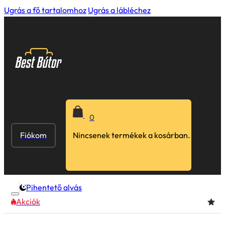
Ugrás a fő tartalomhoz
Ugrás a lábléchez
0
Fiókom
Nincsenek termékek a kosárban.
Pihentető alvás
Akciók