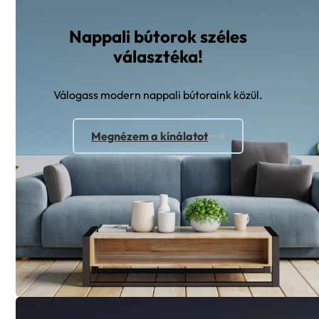
Nappali bútorok széles
választéka!
Válogass modern nappali bútoraink közül.
Megnézem a kínálatot