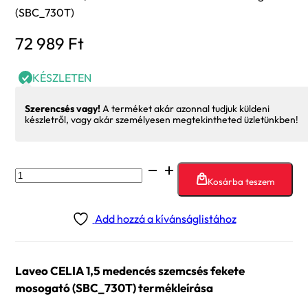
(SBC_730T)
72 989
Ft
KÉSZLETEN
Szerencsés vagy!
A terméket akár azonnal tudjuk küldeni
készletről, vagy akár személyesen megtekintheted üzletünkben!
Laveo
Kosárba teszem
CELIA
1,5
Add hozzá a kívánságlistához
medencés
szemcsés
fekete
Laveo CELIA 1,5 medencés szemcsés fekete
mosogató
mosogató (SBC_730T) termékleírása
(SBC_730T)
mennyiség