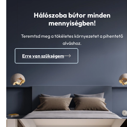
Hálószoba bútor minden
mennyiségben!
Teremtsd meg a tökéletes környezetet a pihentető
alváshoz.
Erre van szükségem