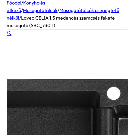
Főodal
/
Konyha és
étkező
/
Mosogatótálcák
/
Mosogatótálcák csepegtető
nélkül
/
Laveo CELIA 1,5 medencés szemcsés fekete
mosogató (SBC_730T)
🔍