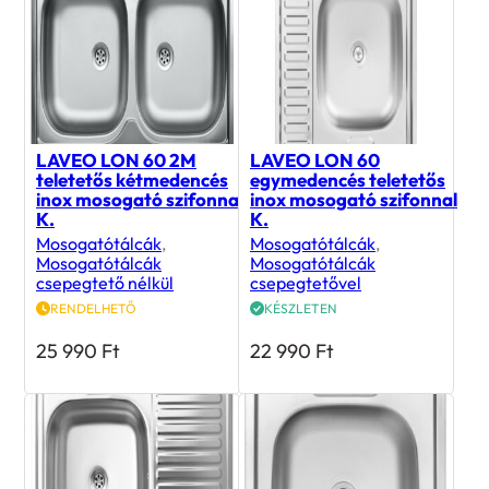
LAVEO LON 60 2M
LAVEO LON 60
teletetős kétmedencés
egymedencés teletetős
inox mosogató szifonnal
inox mosogató szifonnal
K.
K.
Mosogatótálcák
,
Mosogatótálcák
,
Mosogatótálcák
Mosogatótálcák
csepegtető nélkül
csepegtetővel
RENDELHETŐ
KÉSZLETEN
25 990
Ft
22 990
Ft