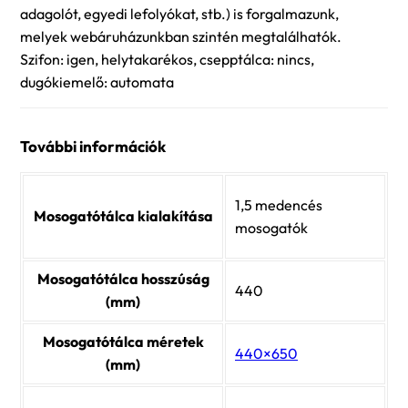
adagolót, egyedi lefolyókat, stb.) is forgalmazunk,
melyek webáruházunkban szintén megtalálhatók.
Szifon: igen, helytakarékos, csepptálca: nincs,
dugókiemelő: automata
További információk
1,5 medencés
Mosogatótálca kialakítása
mosogatók
Mosogatótálca hosszúság
440
(mm)
Mosogatótálca méretek
440×650
(mm)