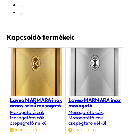
Kapcsoldó termékek
Laveo MARMARA inox
Laveo MARMARA inox
arany színű mosogató
mosogató
Mosogatótálcák
,
Mosogatótálcák
,
Mosogatótálcák
Mosogatótálcák
csepegtető nélkül
csepegtető nélkül
RENDELHETŐ
RENDELHETŐ