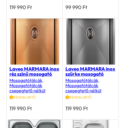
119 990
Ft
99 990
Ft
Laveo MARMARA inox
Laveo MARMARA inox
réz színű mosogató
szürke mosogató
Mosogatótálcák
,
Mosogatótálcák
,
Mosogatótálcák
Mosogatótálcák
csepegtető nélkül
csepegtető nélkül
RENDELHETŐ
RENDELHETŐ
119 990
Ft
119 990
Ft