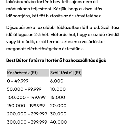
lakásba/házba történő bevitelt sajnos nem áll
módunkban teljesíteni. Kérjük, hogy a kiszállítás
időpontjára, két főt biztosíts az áru átvételéhez.
Díjszabásunkat az alábbi táblázatban láthatod. Szállítási
idő átlagosan 2-3 hét. Előfordulhat, hogy ez az idő rövidül
vagy kitolódik, erről természetesen a vásárláskor
megadott elérhetőségeken értesítünk.
Best Bútor futárral történő házhozszállítás díjai:
Kosárérték (Ft)
Szállítási díj (Ft)
0 – 49.999
6.000
50.000 – 99.999
10.000
100.000 – 149.999
15.000
150.000 – 199.999
20.000
200.000 – 299.999
30.000
300.000 – 399.999
40.000