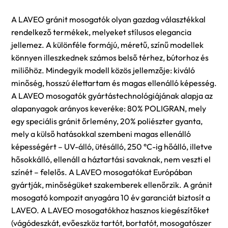
A LAVEO gránit mosogatók olyan gazdag választékkal
rendelkező termékek, melyeket stílusos elegancia
jellemez. A különféle formájú, méretű, színű modellek
könnyen illeszkednek számos belső térhez, bútorhoz és
miliőhöz. Mindegyik modell közös jellemzője: kiváló
minőség, hosszú élettartam és magas ellenálló képesség.
A LAVEO mosogatók gyártástechnológiájának alapja az
alapanyagok arányos keveréke: 80% POLIGRAN, mely
egy speciális gránit őrlemény, 20% poliészter gyanta,
mely a külső hatásokkal szembeni magas ellenálló
képességért – UV-álló, ütésálló, 250 °C-ig hőálló, illetve
hősokkálló, ellenáll a háztartási savaknak, nem veszti el
színét – felelős. A LAVEO mosogatókat Európában
gyártják, minőségüket szakemberek ellenőrzik. A gránit
mosogató kompozit anyagára 10 év garanciát biztosít a
LAVEO. A LAVEO mosogatókhoz hasznos kiegészítőket
(vágódeszkát, evőeszköz tartót, bortatót, mosogatószer