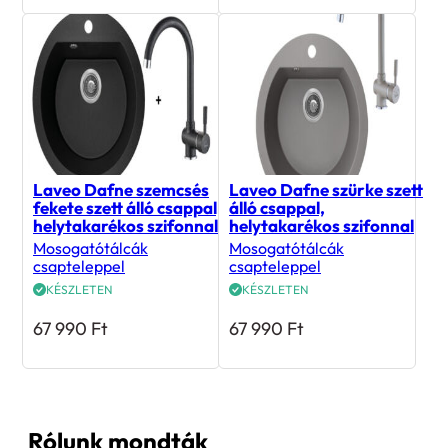
Laveo Dafne szemcsés
Laveo Dafne szürke szett
fekete szett álló csappal,
álló csappal,
helytakarékos szifonnal
helytakarékos szifonnal
Mosogatótálcák
Mosogatótálcák
csapteleppel
csapteleppel
KÉSZLETEN
KÉSZLETEN
67 990
Ft
67 990
Ft
Rólunk mondták