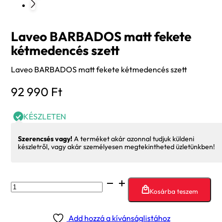
Laveo BARBADOS matt fekete
kétmedencés szett
Laveo BARBADOS matt fekete kétmedencés szett
92 990
Ft
KÉSZLETEN
Szerencsés vagy!
A terméket akár azonnal tudjuk küldeni
készletről, vagy akár személyesen megtekintheted üzletünkben!
Laveo
Kosárba teszem
BARBADOS
matt
Add hozzá a kívánságlistához
fekete