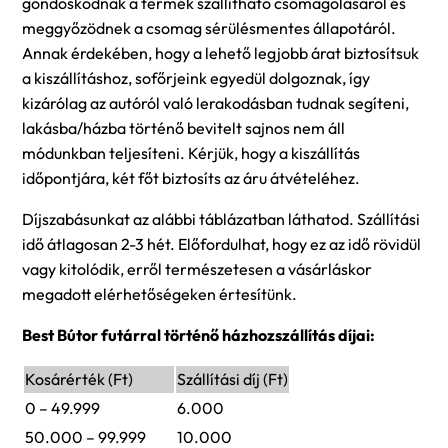
gondoskodnak a termék szállítható csomagolásáról és
meggyőzödnek a csomag sérülésmentes állapotáról.
Annak érdekében, hogy a lehető legjobb árat biztosítsuk
a kiszállításhoz, sofőrjeink egyedül dolgoznak, így
kizárólag az autóról való lerakodásban tudnak segíteni,
lakásba/házba történő bevitelt sajnos nem áll
módunkban teljesíteni. Kérjük, hogy a kiszállítás
időpontjára, két főt biztosíts az áru átvételéhez.
Díjszabásunkat az alábbi táblázatban láthatod. Szállítási
idő átlagosan 2-3 hét. Előfordulhat, hogy ez az idő rövidül
vagy kitolódik, erről természetesen a vásárláskor
megadott elérhetőségeken értesítünk.
Best Bútor futárral történő házhozszállítás díjai:
Kosárérték (Ft)
Szállítási díj (Ft)
0 – 49.999
6.000
50.000 – 99.999
10.000