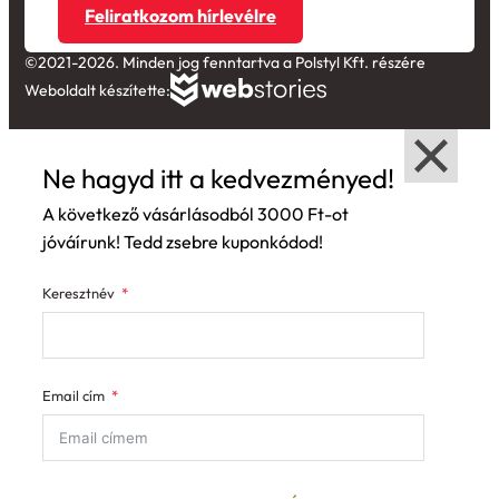
Feliratkozom hírlevélre
©2021-2026. Minden jog fenntartva a Polstyl Kft. részére
Weboldalt készítette:
Ne hagyd itt a kedvezményed!
A következő vásárlásodból 3000 Ft-ot
jóváírunk! Tedd zsebre kuponkódod!
Keresztnév
Email cím