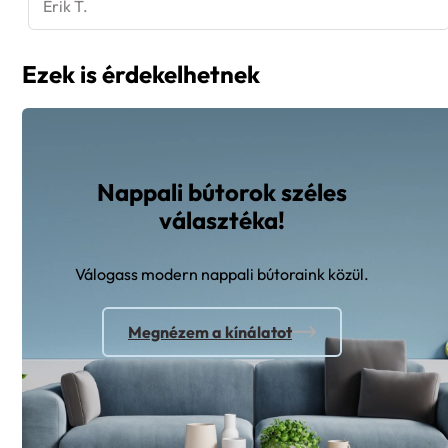
Erik T.
Ezek is érdekelhetnek
Nappali bútorok széles
választéka!
Válogass modern nappali bútoraink közül.
Megnézem a kínálatot