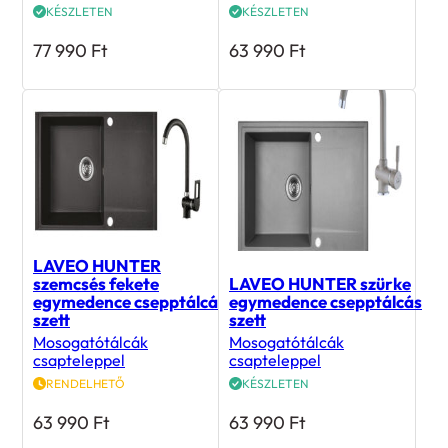
KÉSZLETEN
KÉSZLETEN
77 990
Ft
63 990
Ft
LAVEO HUNTER
szemcsés fekete
LAVEO HUNTER szürke
egymedence csepptálcás
egymedence csepptálcás
szett
szett
Mosogatótálcák
Mosogatótálcák
csapteleppel
csapteleppel
RENDELHETŐ
KÉSZLETEN
63 990
Ft
63 990
Ft