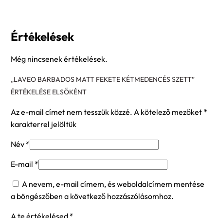
Értékelések
Még nincsenek értékelések.
„LAVEO BARBADOS MATT FEKETE KÉTMEDENCÉS SZETT”
ÉRTÉKELÉSE ELSŐKÉNT
Az e-mail címet nem tesszük közzé.
A kötelező mezőket
*
karakterrel jelöltük
Név
*
E-mail
*
A nevem, e-mail címem, és weboldalcímem mentése
a böngészőben a következő hozzászólásomhoz.
A te értékelésed
*