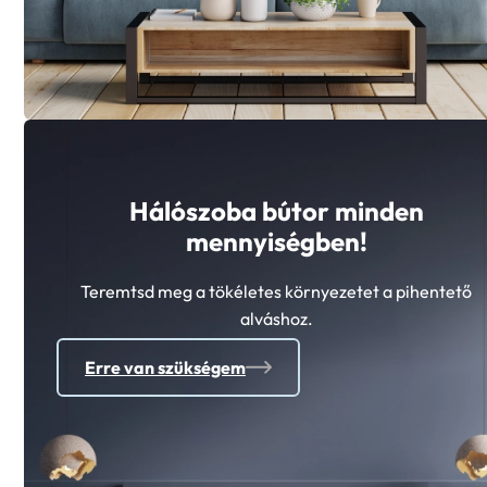
Hálószoba bútor minden
mennyiségben!
Teremtsd meg a tökéletes környezetet a pihentető
alváshoz.
Erre van szükségem