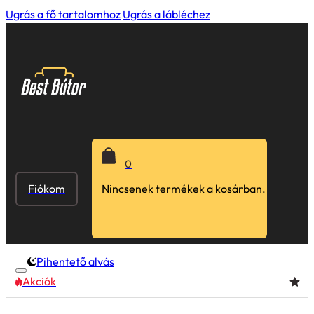
Ugrás a fő tartalomhoz
Ugrás a lábléchez
0
Fiókom
Nincsenek termékek a kosárban.
Pihentető alvás
Akciók