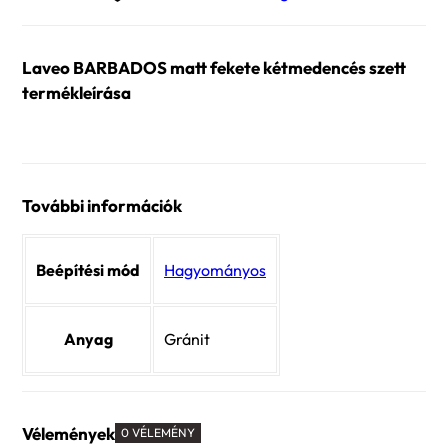
kétmedencés
szett
Laveo BARBADOS matt fekete kétmedencés szett
mennyiség
termékleírása
További információk
Beépítési mód
Hagyományos
Anyag
Gránit
Vélemények
0 VÉLEMÉNY