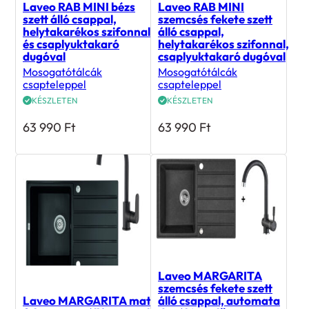
Laveo RAB MINI bézs
Laveo RAB MINI
szett álló csappal,
szemcsés fekete szett
helytakarékos szifonnal
álló csappal,
és csaplyuktakaró
helytakarékos szifonnal,
dugóval
csaplyuktakaró dugóval
Mosogatótálcák
Mosogatótálcák
csapteleppel
csapteleppel
KÉSZLETEN
KÉSZLETEN
63 990
Ft
63 990
Ft
Laveo MARGARITA
szemcsés fekete szett
Laveo MARGARITA matt
álló csappal, automata