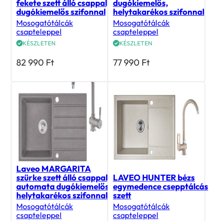
fekete szett álló csappal,
dugókiemelős,
dugókiemelős szifonnal
helytakarékos szifonnal
Mosogatótálcák
Mosogatótálcák
csapteleppel
csapteleppel
KÉSZLETEN
KÉSZLETEN
82 990
Ft
77 990
Ft
Laveo MARGARITA
szürke szett álló csappal,
LAVEO HUNTER bézs
automata dugókiemelős,
egymedence csepptálcás
helytakarékos szifonnal
szett
Mosogatótálcák
Mosogatótálcák
csapteleppel
csapteleppel