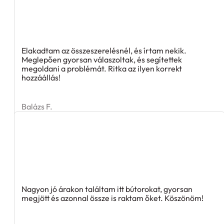
Elakadtam az összeszerelésnél, és írtam nekik.
Meglepően gyorsan válaszoltak, és segítettek
megoldani a problémát. Ritka az ilyen korrekt
hozzáállás!
Balázs F.
Nagyon jó árakon találtam itt bútorokat, gyorsan
megjött és azonnal össze is raktam őket. Köszönöm!