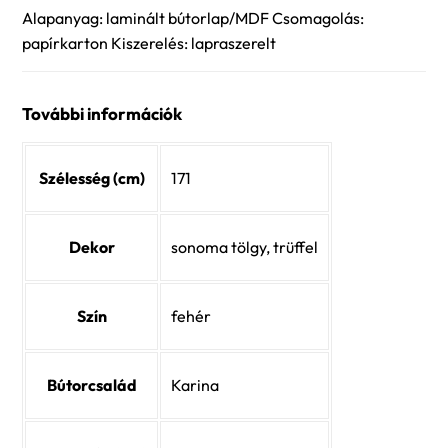
Alapanyag: laminált bútorlap/MDF Csomagolás:
papírkarton Kiszerelés: lapraszerelt
További információk
Szélesség (cm)
171
Dekor
sonoma tölgy, trüffel
Szín
fehér
Bútorcsalád
Karina