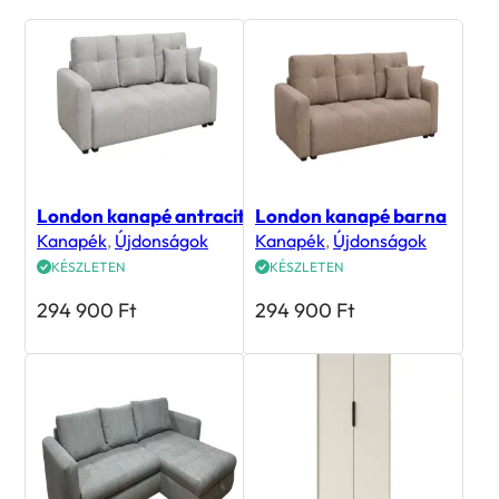
London kanapé antracit
London kanapé barna
Kanapék
,
Újdonságok
Kanapék
,
Újdonságok
KÉSZLETEN
KÉSZLETEN
294 900
Ft
294 900
Ft