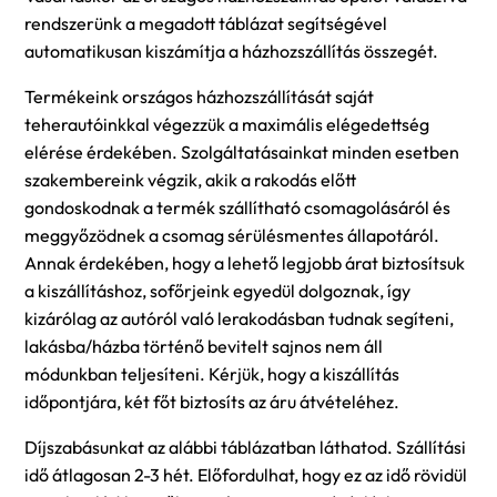
rendszerünk a megadott táblázat segítségével
automatikusan kiszámítja a házhozszállítás összegét.
Termékeink országos házhozszállítását saját
teherautóinkkal végezzük a maximális elégedettség
elérése érdekében. Szolgáltatásainkat minden esetben
szakembereink végzik, akik a rakodás előtt
gondoskodnak a termék szállítható csomagolásáról és
meggyőzödnek a csomag sérülésmentes állapotáról.
Annak érdekében, hogy a lehető legjobb árat biztosítsuk
a kiszállításhoz, sofőrjeink egyedül dolgoznak, így
kizárólag az autóról való lerakodásban tudnak segíteni,
lakásba/házba történő bevitelt sajnos nem áll
módunkban teljesíteni. Kérjük, hogy a kiszállítás
időpontjára, két főt biztosíts az áru átvételéhez.
Díjszabásunkat az alábbi táblázatban láthatod. Szállítási
idő átlagosan 2-3 hét. Előfordulhat, hogy ez az idő rövidül