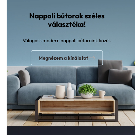
Nappali bútorok széles
választéka!
Válogass modern nappali bútoraink közül.
Megnézem a kínálatot