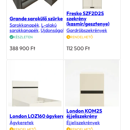
Fresko SZF2D2S
Grande sarokülő szürke
szekrény
(kasmír/gesztenye)
Sarokkanapék
,
L-alakú
sarokkanapék
,
Újdonságok
Gardróbszekrények
KÉSZLETEN
RENDELHETŐ
388 900
Ft
112 500
Ft
London KOM2S
London LOZ160 ágykeret
éjjeliszekrény
Ágykeretek
Éjjeliszekrények
RENDELHETŐ
RENDELHETŐ