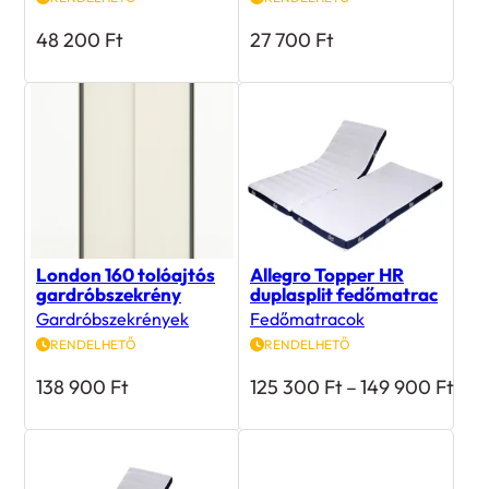
48 200
Ft
27 700
Ft
London 160 tolóajtós
Allegro Topper HR
gardróbszekrény
duplasplit fedőmatrac
Gardróbszekrények
Fedőmatracok
RENDELHETŐ
RENDELHETŐ
Árt
138 900
Ft
125 300
Ft
–
149 900
Ft
125
300
-
149
900