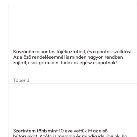
Köszönöm a pontos tájékoztatást, és a pontos szállítást.
Az előző rendelésemnél is minden nagyon rendben
zajlott, csak gratulálni tudok az egész csapatnak!
Tóber J.
Szerintem több mint 10 éve vettük itt az első
bútorunkat. Azóta is megvan és mindig ide jövünk, ha