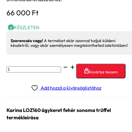
66 000
Ft
KÉSZLETEN
Szerencsés vagy!
A terméket akár azonnal tudjuk küldeni
készletről, vagy akár személyesen megtekintheted üzletünkben!
Karina
Kosárba teszem
LOZ160
ágykeret
Add hozzá a kívánságlistához
fehér
sonoma
trüffel
Karina LOZ160 ágykeret fehér sonoma trüffel
mennyiség
termékleírása