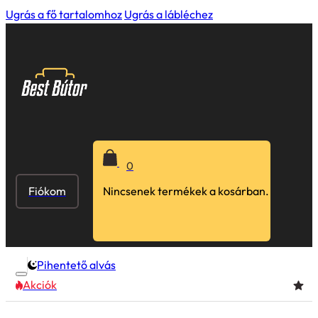
Ugrás a fő tartalomhoz
Ugrás a lábléchez
0
Fiókom
Nincsenek termékek a kosárban.
Pihentető alvás
Akciók