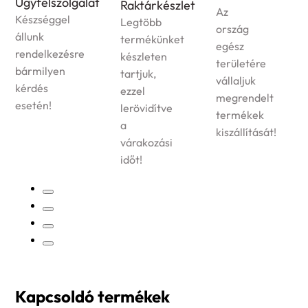
Ügyfélszolgálat
Raktárkészlet
Az
Készséggel
Legtöbb
ország
állunk
termékünket
egész
rendelkezésre
készleten
területére
bármilyen
tartjuk,
vállaljuk
kérdés
ezzel
megrendelt
esetén!
lerövidítve
termékek
a
kiszállítását!
várakozási
időt!
Kapcsoldó termékek