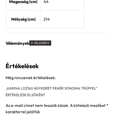
Magasság (cm)
44
Mélység (cm)
214
Vélemények
0 VÉLEMÉNY
Értékelések
Még nincsenek értékelések.
„KARINA LOZ160 ÁGYKERET FEHÉR SONOMA TRÜFFEL”
ÉRTÉKELÉSE ELSŐKÉNT
Az e-mail címet nem tesszük közzé.
A kötelező mezőket
*
karakterrel jelöltük