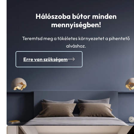
Hálószoba bútor minden
mennyiségben!
Teremtsd meg a tökéletes környezetet a pihentető
alváshoz.
Erre van szükségem