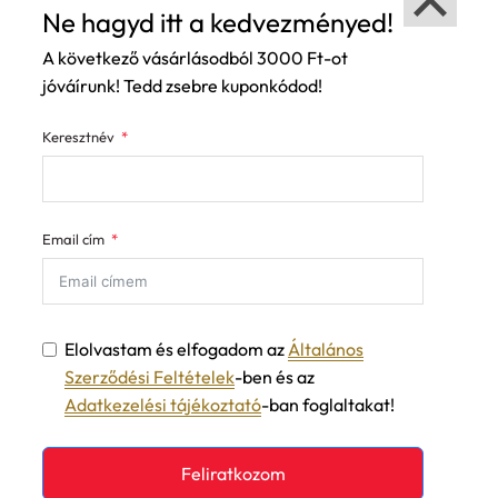
Ne hagyd itt a kedvezményed!
A következő vásárlásodból 3000 Ft-ot
jóváírunk! Tedd zsebre kuponkódod!
Keresztnév
Email cím
Elolvastam és elfogadom az
Általános
Szerződési Feltételek
-ben és az
Adatkezelési tájékoztató
-ban foglaltakat!
Feliratkozom