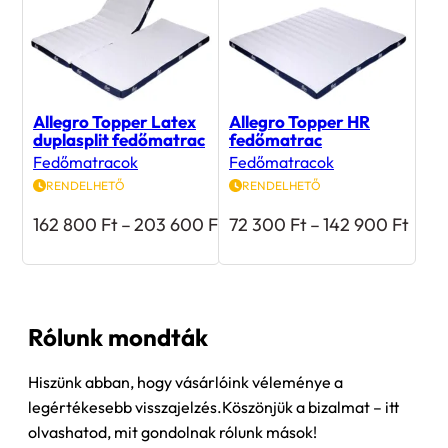
Allegro Topper Latex
Allegro Topper HR
duplasplit fedőmatrac
fedőmatrac
Fedőmatracok
Fedőmatracok
RENDELHETŐ
RENDELHETŐ
Ártartomány:
Árta
162 800
Ft
–
203 600
Ft
72 300
Ft
–
142 900
Ft
162
72
800 Ft
300 
-
-
203
142
600 Ft
900 
Rólunk mondták
Hiszünk abban, hogy vásárlóink véleménye a
legértékesebb visszajelzés.Köszönjük a bizalmat – itt
olvashatod, mit gondolnak rólunk mások!