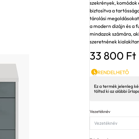
szekrények, komódok é
biztosítva a tartósság
tárolási megoldásokat
a modern dizájn és a f
mindazok számára, akik
szeretnének kialakítan
33 800
Ft
RENDELHETŐ
Ez a termék jelenleg ké
töltsd ki az alábbi űrla
Vezetéknév