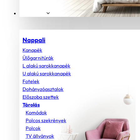
Helyiségek
Nappali
Kanapék
Ülőgarnitúrák
L alakú sarokkanapék
U alakú sarokkanapék
Fotelek
Dohányzóasztalok
Előszoba szettek
Tárolás
Komódok
Polcos szekrények
Polcok
TV állványok