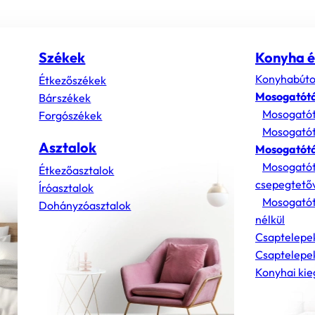
Székek
Konyha é
Konyhabúto
Étkezőszékek
Mosogatót
Bárszékek
Mosogatót
Forgószékek
Mosogatót
Asztalok
Mosogatótá
Mosogatót
Étkezőasztalok
csepegtető
Íróasztalok
Mosogatót
Dohányzóasztalok
nélkül
Csaptelepe
Csaptelepek
Konyhai kie