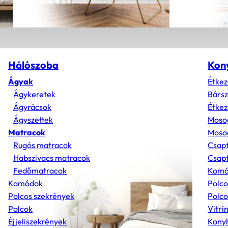
Hálószoba
Kon
Ágyak
Étkez
Ágykeretek
Bárs
Ágyrácsok
Étkez
Ágyszettek
Moso
Matracok
Mosog
Rugós matracok
Csap
Habszivacs matracok
Csapt
Fedőmatracok
Komó
Komódok
Polco
Polcos szekrények
Polco
Polcok
Vitri
Éjjeliszekrények
Konyh