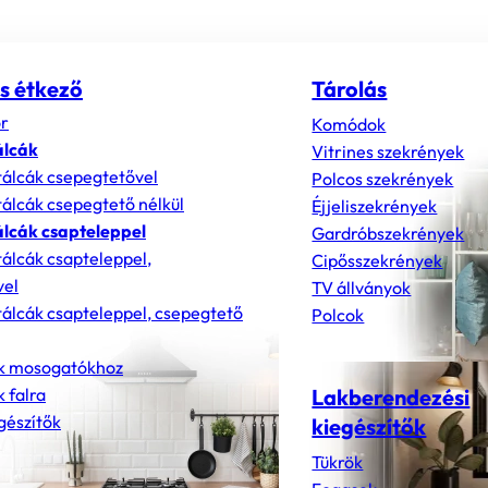
s étkező
Tárolás
r
Komódok
álcák
Vitrines szekrények
álcák csepegtetővel
Polcos szekrények
álcák csepegtető nélkül
Éjjeliszekrények
lcák csapteleppel
Gardróbszekrények
álcák csapteleppel,
Cipősszekrények
vel
TV állványok
álcák csapteleppel, csepegtető
Polcok
k mosogatókhoz
 falra
Lakberendezési
gészítők
kiegészítők
Tükrök