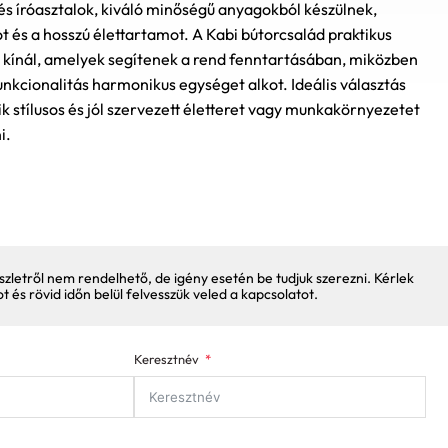
s íróasztalok, kiváló minőségű anyagokból készülnek,
ot és a hosszú élettartamot. A Kabi bútorcsalád praktikus
 kínál, amelyek segítenek a rend fenntartásában, miközben
unkcionalitás harmonikus egységet alkot. Ideális választás
 stílusos és jól szervezett életteret vagy munkakörnyezetet
i.
szletről nem rendelhető, de igény esetén be tudjuk szerezni. Kérlek
pot és rövid időn belül felvesszük veled a kapcsolatot.
Keresztnév