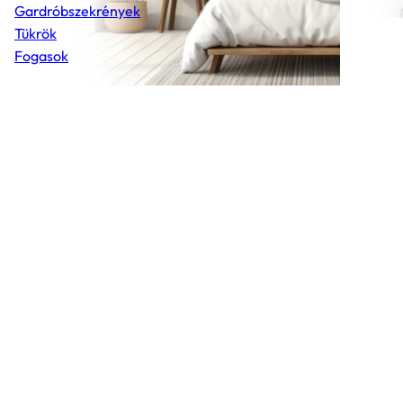
Gardróbszekrények
Tükrök
Fogasok