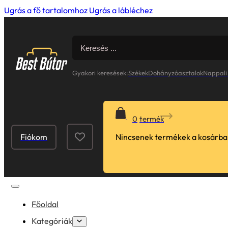
Ugrás a fő tartalomhoz
Ugrás a lábléchez
Search
for:
Gyakori keresések:
Székek
Dohányzóasztalok
Nappali
0
Fiókom
Nincsenek termékek a kosárba
Főoldal
Kategóriák