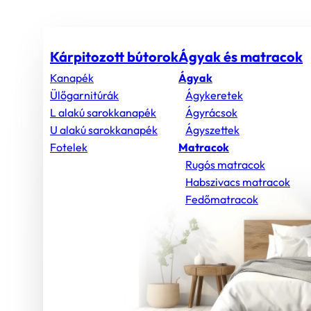
Kárpitozott bútorok
Ágyak és matracok
Kanapék
Ágyak
Ülőgarnitúrák
Ágykeretek
L alakú sarokkanapék
Ágyrácsok
U alakú sarokkanapék
Ágyszettek
Fotelek
Matracok
Rugós matracok
Habszivacs matracok
Fedőmatracok