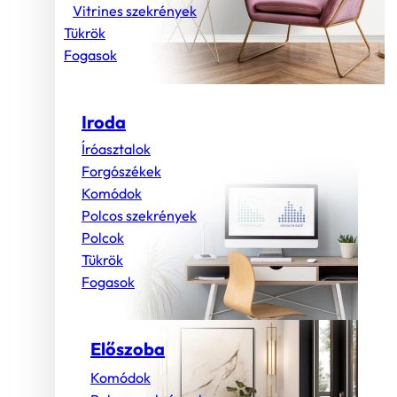
Vitrines szekrények
Tükrök
Fogasok
Iroda
Íróasztalok
Forgószékek
Komódok
Polcos szekrények
Polcok
Tükrök
Fogasok
Előszoba
Komódok