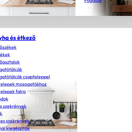
Fogasok
yha és étkező
őszékek
zékek
őasztalok
gatótálcák
atótálcák csapteleppel
telepek mosogatókhoz
elepek falra
dok
s szekrények
k
nes szekrények
ai kiegészítők