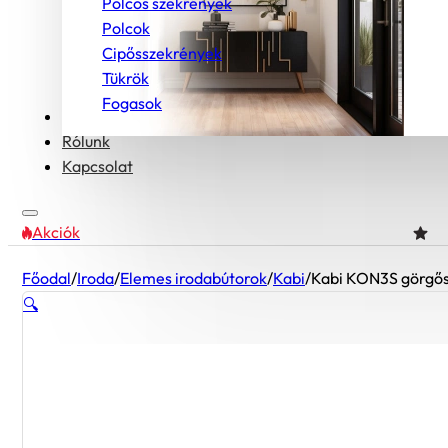
Polcos szekrények
Polcok
Cipősszekrények
Tükrök
Fogasok
Bútorcsaládok
Rólunk
Kapcsolat
Akciók
Főodal
/
Iroda
/
Elemes irodabútorok
/
Kabi
/
Kabi KON3S görgős
🔍