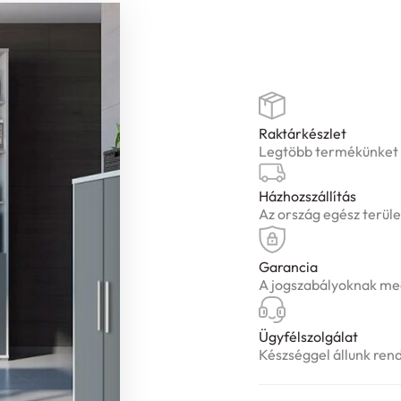
Raktárkészlet
Legtöbb termékünket ké
Házhozszállítás
Az ország egész terüle
Garancia
A jogszabályoknak meg
Ügyfélszolgálat
Készséggel állunk ren