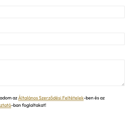
ogadom az
Általános Szerződési Feltételek
-ben és az
oztató
-ban foglaltakat!