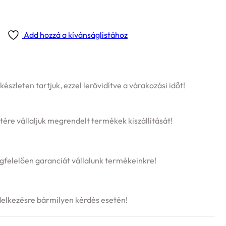
Add hozzá a kívánságlistához
szleten tartjuk, ezzel lerövidítve a várakozási időt!
tére vállaljuk megrendelt termékek kiszállítását!
felelően garanciát vállalunk termékeinkre!
delkezésre bármilyen kérdés esetén!