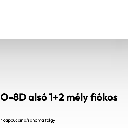
O-8D alsó 1+2 mély fiókos
m
ér cappuccino/sonoma tölgy