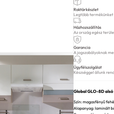
Raktárkészlet
Legtöbb termékünket ké
Házhozszállítás
Az ország egész terüle
Garancia
A jogszabályoknak meg
Ügyfélszolgálat
Készséggel állunk ren
Global GLO-8D alsó 
Szín: magasfényű feh
Alapanyag: laminált 