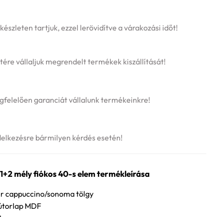
szleten tartjuk, ezzel lerövidítve a várakozási időt!
tére vállaljuk megrendelt termékek kiszállítását!
felelően garanciát vállalunk termékeinkre!
delkezésre bármilyen kérdés esetén!
1+2 mély fiókos 40-s elem termékleírása
ér cappuccino/sonoma tölgy
bútorlap MDF