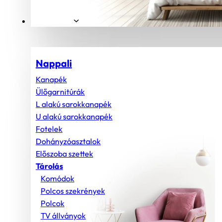
Helyiségek
Nappali
Kanapék
Ülőgarnitúrák
L alakú sarokkanapék
U alakú sarokkanapék
Fotelek
Dohányzóasztalok
Előszoba szettek
Tárolás
Komódok
Polcos szekrények
Polcok
TV állványok