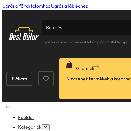
Ugrás a fő tartalomhoz
Ugrás a lábléchez
Search
for:
Gyakori keresések:
Székek
Dohányzóasztalok
Nappali
0
Fiókom
Nincsenek termékek a kosárba
Főoldal
Kategóriák