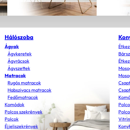
Hálószoba
Kon
Ágyak
Étkez
Ágykeretek
Bárs
Ágyrácsok
Étkez
Ágyszettek
Moso
Matracok
Mosog
Rugós matracok
Csap
Habszivacs matracok
Csapt
Fedőmatracok
Komó
Komódok
Polco
Polcos szekrények
Polco
Polcok
Vitri
Éjjeliszekrények
Konyh