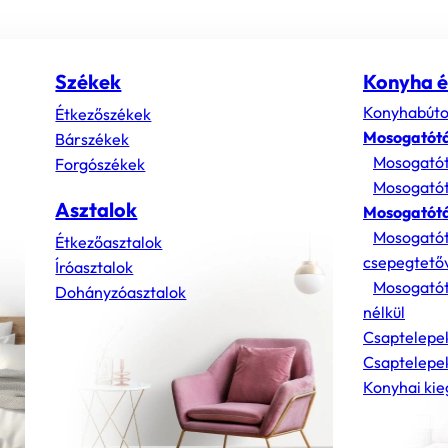
Székek
Konyha é
Konyhabúto
Étkezőszékek
Mosogatót
Bárszékek
Mosogatót
Forgószékek
Mosogatót
Asztalok
Mosogatótá
Mosogatót
Étkezőasztalok
csepegtető
Íróasztalok
Mosogatót
Dohányzóasztalok
nélkül
Csaptelepe
Csaptelepek
Konyhai kie