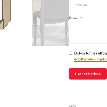
Üzenet
Elolvastam és elf
Adatkezelési tájék
Üzenet küldése