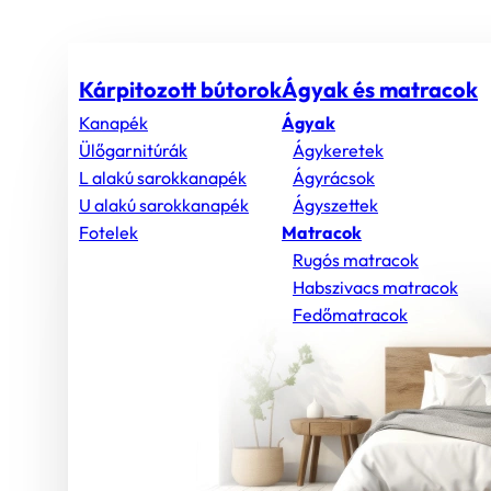
Kárpitozott bútorok
Ágyak és matracok
Kanapék
Ágyak
Ülőgarnitúrák
Ágykeretek
L alakú sarokkanapék
Ágyrácsok
U alakú sarokkanapék
Ágyszettek
Fotelek
Matracok
Rugós matracok
Habszivacs matracok
Fedőmatracok