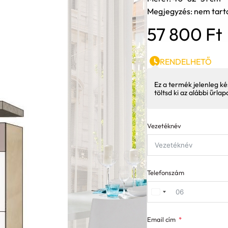
Megjegyzés: nem tart
57 800
Ft
RENDELHETŐ
Ez a termék jelenleg ké
töltsd ki az alábbi űrla
Vezetéknév
Telefonszám
Email cím