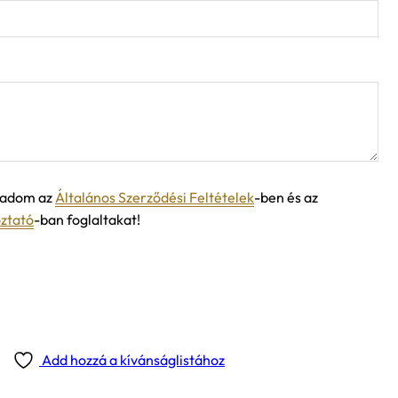
ogadom az
Általános Szerződési Feltételek
-ben és az
oztató
-ban foglaltakat!
Add hozzá a kívánságlistához