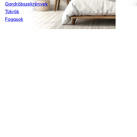
Gardróbszekrények
Tükrök
Fogasok