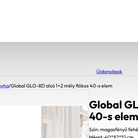
Újdonságok
nyha
/
Global GLO-8D alsó 1+2 mély fiókos 40-s elem
Global GL
40-s ele
Szín: magasfényű feh
Méret: 40*82*51 cm