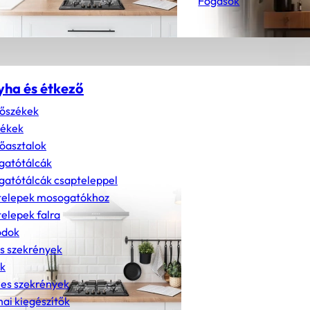
Fogasok
yha és étkező
őszékek
zékek
őasztalok
gatótálcák
atótálcák csapteleppel
telepek mosogatókhoz
elepek falra
dok
s szekrények
k
nes szekrények
ai kiegészítők