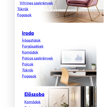
Vitrines szekrények
Tükrök
Fogasok
Iroda
Íróasztalok
Forgószékek
Komódok
Polcos szekrények
Polcok
Tükrök
Fogasok
Előszoba
Komódok