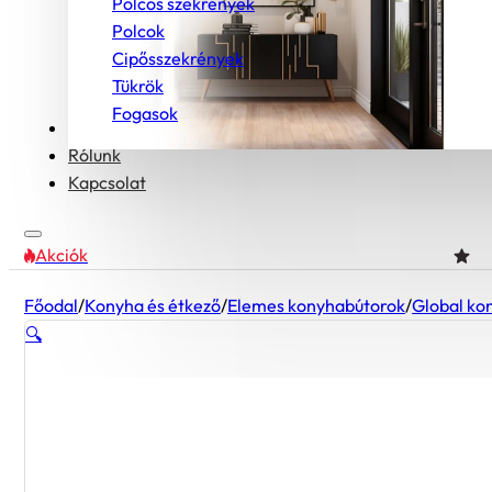
Polcos szekrények
Polcok
Cipősszekrények
Tükrök
Fogasok
Bútorcsaládok
Rólunk
Kapcsolat
Akciók
Főodal
/
Konyha és étkező
/
Elemes konyhabútorok
/
Global ko
🔍