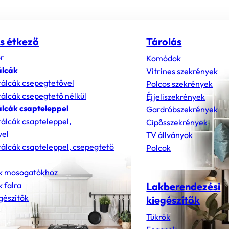
s étkező
Tárolás
r
Komódok
álcák
Vitrines szekrények
álcák csepegtetővel
Polcos szekrények
álcák csepegtető nélkül
Éjjeliszekrények
lcák csapteleppel
Gardróbszekrények
álcák csapteleppel,
Cipősszekrények
vel
TV állványok
álcák csapteleppel, csepegtető
Polcok
k mosogatókhoz
 falra
Lakberendezési
gészítők
kiegészítők
Tükrök