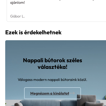
Gábor L.
Ezek is érdekelhetnek
Nappali bútorok széles
választéka!
Válogass modern nappali bútoraink közül.
Megnézem a kínálatot