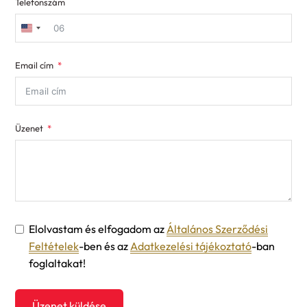
Telefonszám
United
States
Email cím
+1
Üzenet
Elolvastam és elfogadom az
Általános Szerződési
Feltételek
-ben és az
Adatkezelési tájékoztató
-ban
foglaltakat!
Üzenet küldése