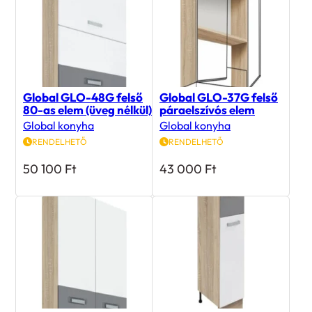
Global GLO-48G felső
Global GLO-37G felső
80-as elem (üveg nélkül)
páraelszívós elem
Global konyha
Global konyha
RENDELHETŐ
RENDELHETŐ
50 100
Ft
43 000
Ft
Global GLO-26D alsó