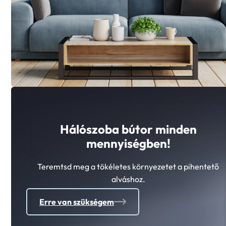
Hálószoba bútor minden
mennyiségben!
Teremtsd meg a tökéletes környezetet a pihentető
alváshoz.
Erre van szükségem