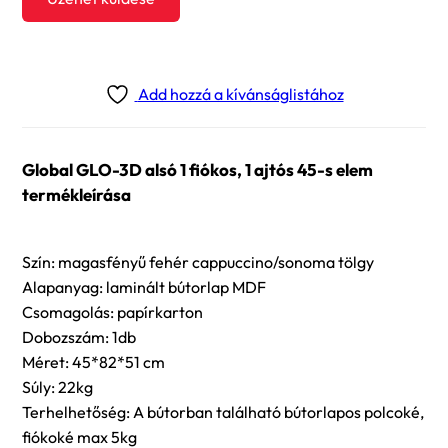
Add hozzá a kívánságlistához
Global GLO-3D alsó 1 fiókos, 1 ajtós 45-s elem
termékleírása
Szín: magasfényű fehér cappuccino/sonoma tölgy
Alapanyag: laminált bútorlap MDF
Csomagolás: papírkarton
Dobozszám: 1db
Méret: 45*82*51 cm
Súly: 22kg
Terhelhetőség: A bútorban található bútorlapos polcoké,
fiókoké max 5kg