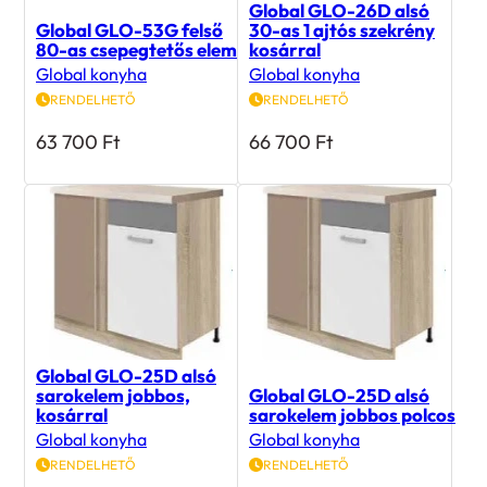
Global GLO-53G felső
30-as 1 ajtós szekrény
80-as csepegtetős elem
kosárral
Global konyha
Global konyha
RENDELHETŐ
RENDELHETŐ
63 700
Ft
66 700
Ft
Global GLO-25D alsó
sarokelem jobbos,
Global GLO-25D alsó
kosárral
sarokelem jobbos polcos
Global konyha
Global konyha
RENDELHETŐ
RENDELHETŐ
247 700
Ft
74 100
Ft