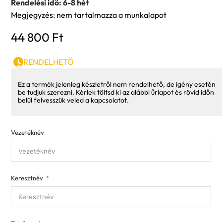
Rendelési idő: 6-8 hét
Megjegyzés: nem tartalmazza a munkalapot
44 800
Ft
RENDELHETŐ
Ez a termék jelenleg készletről nem rendelhető, de igény esetén
be tudjuk szerezni. Kérlek töltsd ki az alábbi űrlapot és rövid időn
belül felvesszük veled a kapcsolatot.
Vezetéknév
Keresztnév