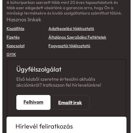
több ezer elégedett vásárlónk a garancia arra, hogy Ön is
minőségi termékekre és kiváló szolgáltatásra számíthat tőlünk.
Hasznos linkek
Kiszállítás
Adatkezelési tájékoztató
Fizetés
Általános Szerződési Feltételek
Kapcsolat
Fogyasztói tájékoztató
GYIK
Ügyfélszolgálat
Első kézből szeretne értesülni aktuális
akcióinkról? Iratkozzon fel hírlevelünkre!
Felhívom
Emailt írok
Hírlevél feliratkozás
Első kézből szeretne értesülni aktuális