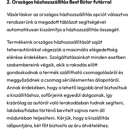
2. Országos házhozszállítás Best Bútor futárral
Vásárláskor az országos házhozszállítás opciót választva
rendszerünk a megadott táblázat segítségével
automatikusan kiszámítja a házhozszállítás összegét.
Termékeink országos házhozszállítását saját
teherautóinkkal végezzük a maximális elégedettség
elérése érdekében. Szolgáltatásainkat minden esetben
szakembereink végzik, akik a rakodás előtt
gondoskodnak a termék szállítható csomagolásáról és
meggyőzödnek a csomag sérülésmentes állapotáról.
Annak érdekében, hogy a lehető legjobb árat biztosítsuk
a kiszállításhoz, sofőrjeink egyedül dolgoznak, így
kizárólag az autóról való lerakodásban tudnak segíteni,
lakásba/házba történő bevitelt sajnos nem áll
módunkban teljesíteni. Kérjük, hogy a kiszállítás
időpontjára, két főt biztosíts az áru átvételéhez.