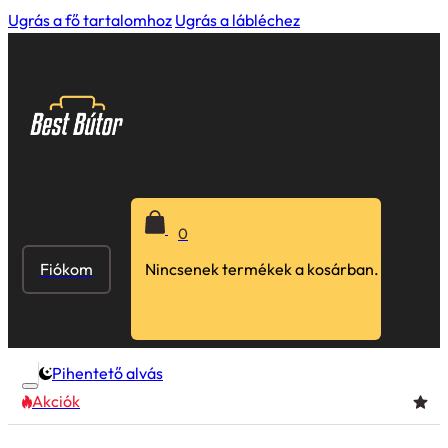
Ugrás a fő tartalomhoz
Ugrás a lábléchez
0
Fiókom
Nincsenek termékek a kosárban.
Pihentető alvás
Akciók