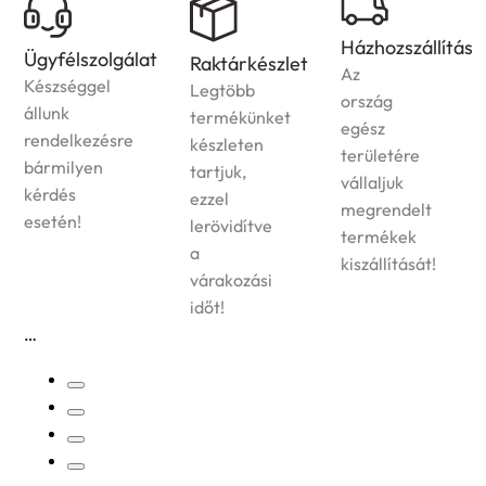
Házhozszállítás
Ügyfélszolgálat
Raktárkészlet
Az
Készséggel
Legtöbb
ország
állunk
termékünket
egész
rendelkezésre
készleten
területére
bármilyen
tartjuk,
vállaljuk
kérdés
ezzel
megrendelt
esetén!
lerövidítve
termékek
a
kiszállítását!
várakozási
időt!