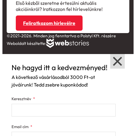
akcióinkról? Iratkozzon fel hírlevelünkre!
Feliratkozom hírlevélre
©2021-2026. Minden jog fenntartva a Polstyl Kft. részére
Weboldalt készítette:
Ne hagyd itt a kedvezményed!
A következő vásárlásodból 3000 Ft-ot
jóváírunk! Tedd zsebre kuponkódod!
Keresztnév
Email cím