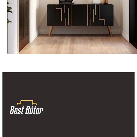
A bútoriparban szerzett több mint 20 éves tapasztalatunk és