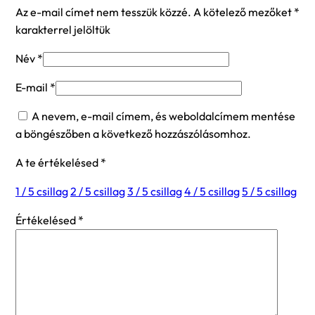
Az e-mail címet nem tesszük közzé.
A kötelező mezőket
*
karakterrel jelöltük
Név
*
E-mail
*
A nevem, e-mail címem, és weboldalcímem mentése
a böngészőben a következő hozzászólásomhoz.
A te értékelésed
*
1 / 5 csillag
2 / 5 csillag
3 / 5 csillag
4 / 5 csillag
5 / 5 csillag
Értékelésed
*