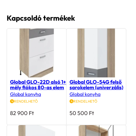
Kapcsoldó termékek
Global GLO-22D alsó 1+2
Global GLO-54G felső
mély fiókos 80-as elem
sarokelem (univerzális)
Global konyha
Global konyha
RENDELHETŐ
RENDELHETŐ
82 900
Ft
50 500
Ft