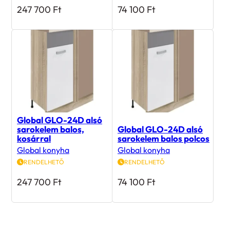
Global GLO-24D alsó
sarokelem balos,
Global GLO-24D alsó
kosárral
sarokelem balos polcos
Global konyha
Global konyha
RENDELHETŐ
RENDELHETŐ
247 700
Ft
74 100
Ft
Rólunk mondták