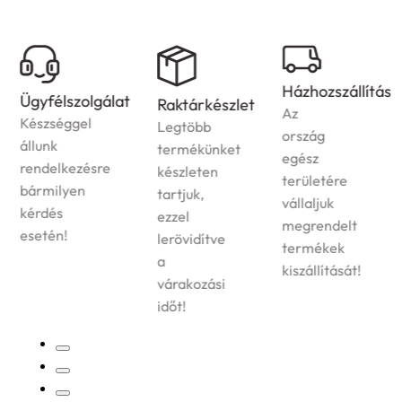
Házhozszállítás
Ügyfélszolgálat
Raktárkészlet
Az
Készséggel
Legtöbb
ország
állunk
termékünket
egész
rendelkezésre
készleten
területére
bármilyen
tartjuk,
vállaljuk
kérdés
ezzel
megrendelt
esetén!
lerövidítve
termékek
a
kiszállítását!
várakozási
időt!