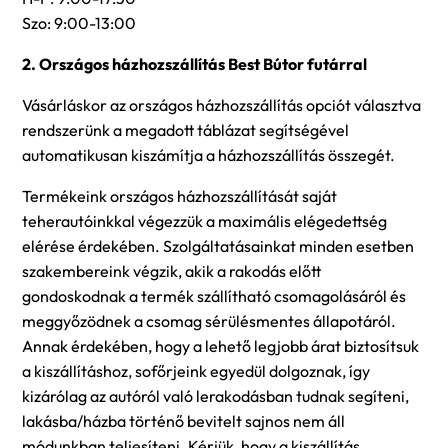
Szo: 9:00-13:00
2. Országos házhozszállítás Best Bútor futárral
Vásárláskor az országos házhozszállítás opciót választva
rendszerünk a megadott táblázat segítségével
automatikusan kiszámítja a házhozszállítás összegét.
Termékeink országos házhozszállítását saját
teherautóinkkal végezzük a maximális elégedettség
elérése érdekében. Szolgáltatásainkat minden esetben
szakembereink végzik, akik a rakodás előtt
gondoskodnak a termék szállítható csomagolásáról és
meggyőzödnek a csomag sérülésmentes állapotáról.
Annak érdekében, hogy a lehető legjobb árat biztosítsuk
a kiszállításhoz, sofőrjeink egyedül dolgoznak, így
kizárólag az autóról való lerakodásban tudnak segíteni,
lakásba/házba történő bevitelt sajnos nem áll
módunkban teljesíteni. Kérjük, hogy a kiszállítás