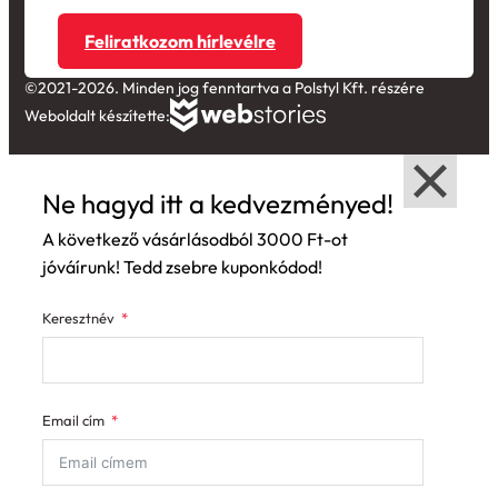
Feliratkozom hírlevélre
©2021-2026. Minden jog fenntartva a Polstyl Kft. részére
Weboldalt készítette:
Ne hagyd itt a kedvezményed!
A következő vásárlásodból 3000 Ft-ot
jóváírunk! Tedd zsebre kuponkódod!
Keresztnév
Email cím