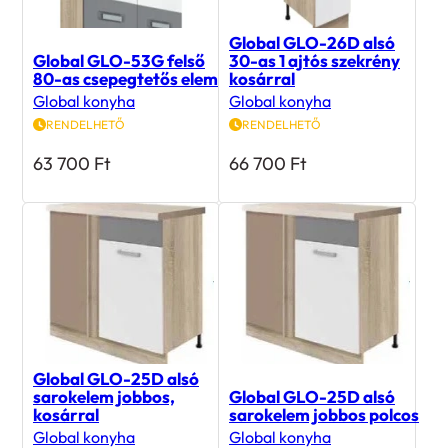
Global GLO-26D alsó
Global GLO-53G felső
30-as 1 ajtós szekrény
80-as csepegtetős elem
kosárral
Global konyha
Global konyha
RENDELHETŐ
RENDELHETŐ
63 700
Ft
66 700
Ft
Global GLO-25D alsó
sarokelem jobbos,
Global GLO-25D alsó
kosárral
sarokelem jobbos polcos
Global konyha
Global konyha