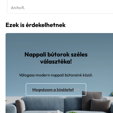
Anita R.
Ezek is érdekelhetnek
Nappali bútorok széles
választéka!
Válogass modern nappali bútoraink közül.
Megnézem a kínálatot