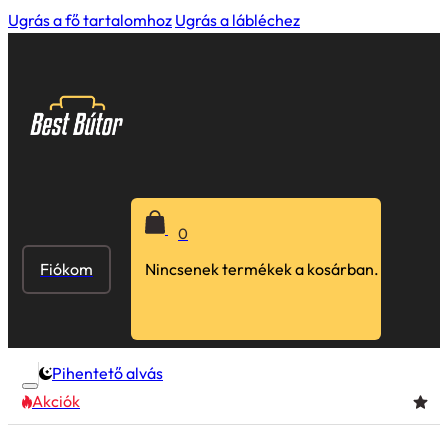
Ugrás a fő tartalomhoz
Ugrás a lábléchez
0
Fiókom
Nincsenek termékek a kosárban.
Pihentető alvás
Akciók