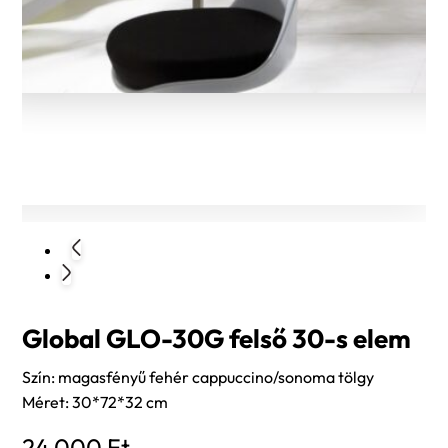
Global GLO-30G felső 30-s elem
Szín: magasfényű fehér cappuccino/sonoma tölgy
Méret: 30*72*32 cm
24 000
Ft