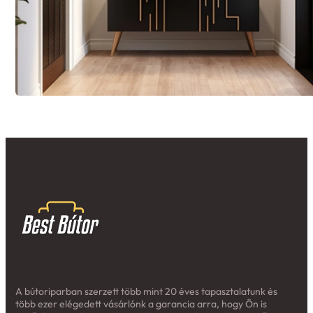
A bútoriparban szerzett több mint 20 éves tapasztalatunk és
több ezer elégedett vásárlónk a garancia arra, hogy Ön is