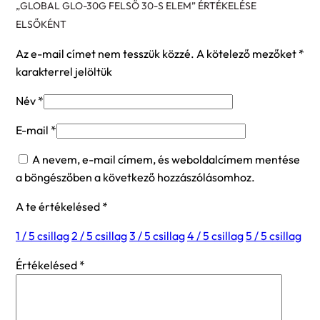
„GLOBAL GLO-30G FELSŐ 30-S ELEM” ÉRTÉKELÉSE
ELSŐKÉNT
Az e-mail címet nem tesszük közzé.
A kötelező mezőket
*
karakterrel jelöltük
Név
*
E-mail
*
A nevem, e-mail címem, és weboldalcímem mentése
a böngészőben a következő hozzászólásomhoz.
A te értékelésed
*
1 / 5 csillag
2 / 5 csillag
3 / 5 csillag
4 / 5 csillag
5 / 5 csillag
Értékelésed
*