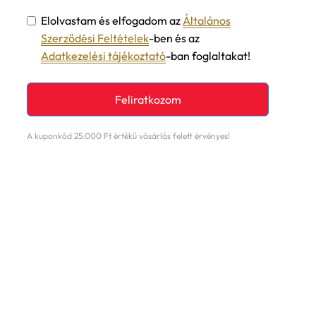
Elolvastam és elfogadom az
Általános
Szerződési Feltételek
-ben és az
Adatkezelési tájékoztató
-ban foglaltakat!
Feliratkozom
A kuponkód 25.000 Ft értékű vásárlás felett érvényes!