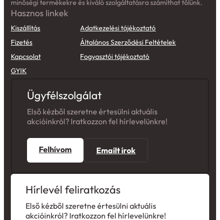
minőségi termékekre és kiváló szolgáltatásra számíthat tőlünk.
Hasznos linkek
Kiszállítás
Adatkezelési tájékoztató
Fizetés
Általános Szerződési Feltételek
Kapcsolat
Fogyasztói tájékoztató
GYIK
Ügyfélszolgálat
Első kézből szeretne értesülni aktuális
akcióinkról? Iratkozzon fel hírlevelünkre!
Felhívom
Emailt írok
Hírlevél feliratkozás
Első kézből szeretne értesülni aktuális
akcióinkról? Iratkozzon fel hírlevelünkre!