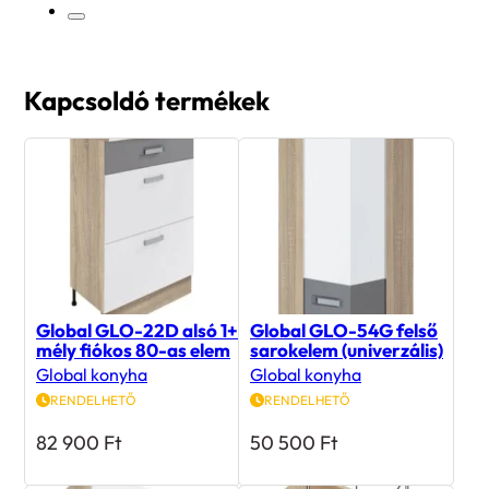
Kapcsoldó termékek
Global GLO-22D alsó 1+2
Global GLO-54G felső
mély fiókos 80-as elem
sarokelem (univerzális)
Global konyha
Global konyha
RENDELHETŐ
RENDELHETŐ
82 900
Ft
50 500
Ft