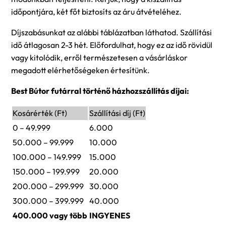
időpontjára, két főt biztosíts az áru átvételéhez.
Díjszabásunkat az alábbi táblázatban láthatod. Szállítási
idő átlagosan 2-3 hét. Előfordulhat, hogy ez az idő rövidül
vagy kitolódik, erről természetesen a vásárláskor
megadott elérhetőségeken értesítünk.
Best Bútor futárral történő házhozszállítás díjai:
Kosárérték (Ft)
Szállítási díj (Ft)
0 – 49.999
6.000
50.000 – 99.999
10.000
100.000 – 149.999
15.000
150.000 – 199.999
20.000
200.000 – 299.999
30.000
300.000 – 399.999
40.000
400.000 vagy több
INGYENES