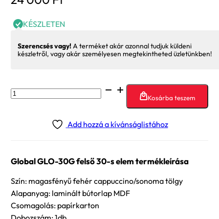
KÉSZLETEN
Szerencsés vagy!
A terméket akár azonnal tudjuk küldeni
készletről, vagy akár személyesen megtekintheted üzletünkben!
Global
Kosárba teszem
GLO-
30G
Add hozzá a kívánságlistához
felső
30-
s
Global GLO-30G felső 30-s elem termékleírása
elem
mennyiség
Szín: magasfényű fehér cappuccino/sonoma tölgy
Alapanyag: laminált bútorlap MDF
Csomagolás: papírkarton
Dobozszám: 1db