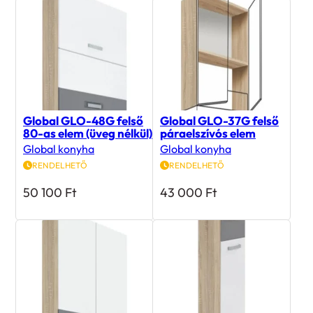
Global GLO-48G felső
Global GLO-37G felső
80-as elem (üveg nélkül)
páraelszívós elem
Global konyha
Global konyha
RENDELHETŐ
RENDELHETŐ
50 100
Ft
43 000
Ft