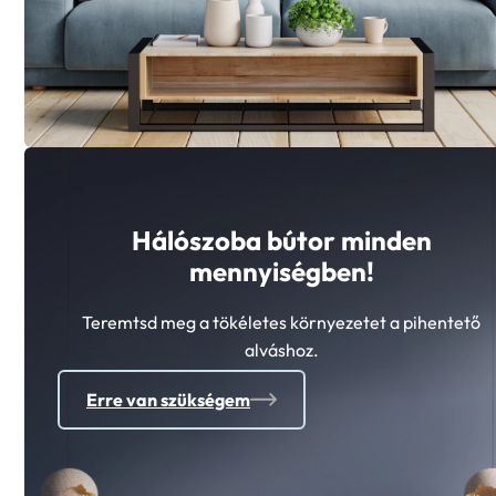
Hálószoba bútor minden
mennyiségben!
Teremtsd meg a tökéletes környezetet a pihentető
alváshoz.
Erre van szükségem