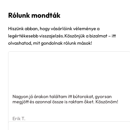
Rólunk mondták
Hiszünk abban, hogy vásárlóink véleménye a
legértékesebb visszajelzés.Köszönjük a bizalmat – itt
olvashatod, mit gondolnak rólunk mások!
Nagyon jó árakon találtam itt bútorokat, gyorsan
megjött és azonnal össze is raktam őket. Köszönöm!
Erik T.