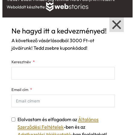
Weboldalt készítette:
Ne hagyd itt a kedvezményed!
A következő vásárlásodból 3000 Ft-ot
jóváírunk! Tedd zsebre kuponkódod!
Keresztnév
Email cím
Elolvastam és elfogadom az
Általános
Szerződési Feltételek
-ben és az
Adatkezelési tájékoztató
-ban foglaltakat!