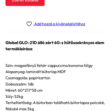
Üzenet küldése
Add hozzá a kívánságlistához
Global GLO-21D álló zárt 60-s hűtőszekrényes elem
termékleírása
Szín: magasfényű fehér cappuccino/sonoma tölgy
Alapanyag: laminált bútorlap MDF
Csomagolás: papírkarton
Dobozszám: 1db
Méret: 60*211*58 cm
Súly: 52kg
Terhelhetőség: A bútorban található bútorlapos polcoké,
fiókoké max 5kg