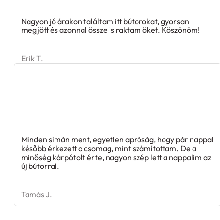
Nagyon jó árakon találtam itt bútorokat, gyorsan
megjött és azonnal össze is raktam őket. Köszönöm!
Erik T.
Minden simán ment, egyetlen apróság, hogy pár nappal
később érkezett a csomag, mint számítottam. De a
minőség kárpótolt érte, nagyon szép lett a nappalim az
új bútorral.
Tamás J.