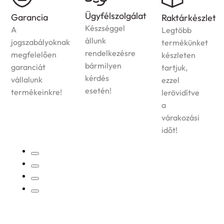
Házhozszállítás
Ügyfélszolgálat
Raktárkészlet
Az
Készséggel
Legtöbb
ország
állunk
termékünket
egész
rendelkezésre
készleten
területére
bármilyen
tartjuk,
vállaljuk
kérdés
ezzel
megrendelt
esetén!
lerövidítve
termékek
a
kiszállítását!
várakozási
időt!