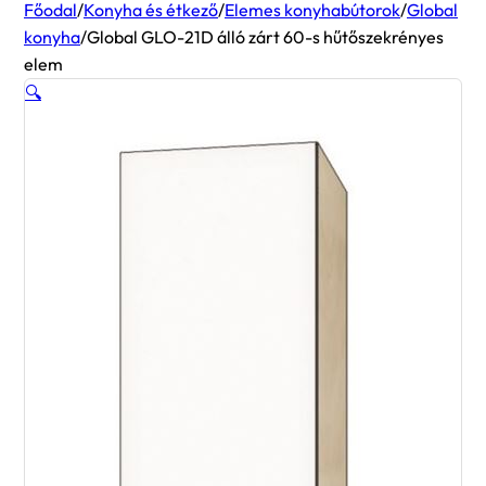
Főodal
/
Konyha és étkező
/
Elemes konyhabútorok
/
Global
konyha
/
Global GLO-21D álló zárt 60-s hűtőszekrényes
elem
🔍