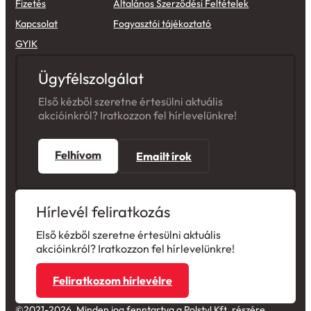
Fizetés
Általános Szerződési Feltételek
Kapcsolat
Fogyasztói tájékoztató
GYIK
Ügyfélszolgálat
Első kézből szeretne értesülni aktuális
akcióinkról? Iratkozzon fel hírlevelünkre!
Felhívom
Emailt írok
Hírlevél feliratkozás
Első kézből szeretne értesülni aktuális
akcióinkról? Iratkozzon fel hírlevelünkre!
Feliratkozom hírlevélre
©2021-2026. Minden jog fenntartva a Polstyl Kft. részére