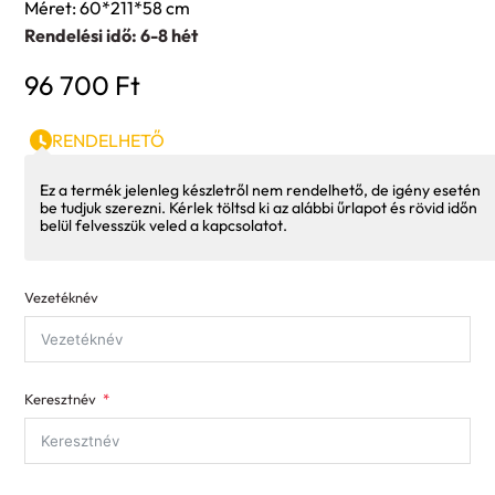
Méret: 60*211*58 cm
Rendelési idő: 6-8 hét
96 700
Ft
RENDELHETŐ
Ez a termék jelenleg készletről nem rendelhető, de igény esetén
be tudjuk szerezni. Kérlek töltsd ki az alábbi űrlapot és rövid időn
belül felvesszük veled a kapcsolatot.
Vezetéknév
Keresztnév