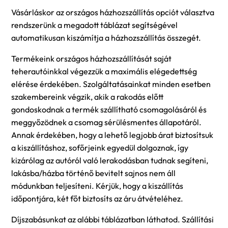
Vásárláskor az országos házhozszállítás opciót választva
rendszerünk a megadott táblázat segítségével
automatikusan kiszámítja a házhozszállítás összegét.
Termékeink országos házhozszállítását saját
teherautóinkkal végezzük a maximális elégedettség
elérése érdekében. Szolgáltatásainkat minden esetben
szakembereink végzik, akik a rakodás előtt
gondoskodnak a termék szállítható csomagolásáról és
meggyőzödnek a csomag sérülésmentes állapotáról.
Annak érdekében, hogy a lehető legjobb árat biztosítsuk
a kiszállításhoz, sofőrjeink egyedül dolgoznak, így
kizárólag az autóról való lerakodásban tudnak segíteni,
lakásba/házba történő bevitelt sajnos nem áll
módunkban teljesíteni. Kérjük, hogy a kiszállítás
időpontjára, két főt biztosíts az áru átvételéhez.
Díjszabásunkat az alábbi táblázatban láthatod. Szállítási