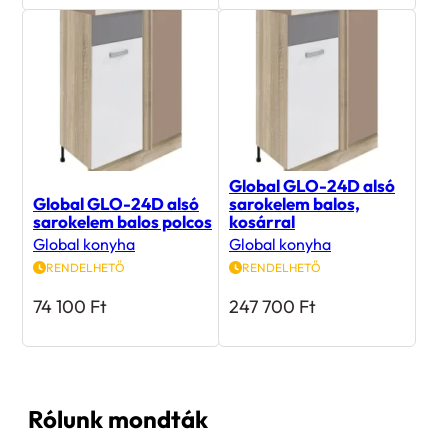
Global GLO-24D alsó
Global GLO-24D alsó
sarokelem balos,
sarokelem balos polcos
kosárral
Global konyha
Global konyha
RENDELHETŐ
RENDELHETŐ
74 100
Ft
247 700
Ft
Rólunk mondták