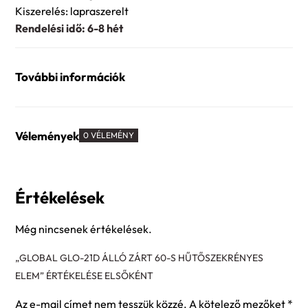
Kiszerelés: lapraszerelt
Rendelési idő: 6-8 hét
További információk
Vélemények
0 VÉLEMÉNY
Értékelések
Még nincsenek értékelések.
„GLOBAL GLO-21D ÁLLÓ ZÁRT 60-S HŰTŐSZEKRÉNYES
ELEM” ÉRTÉKELÉSE ELSŐKÉNT
Az e-mail címet nem tesszük közzé.
A kötelező mezőket
*