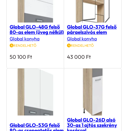
Global GLO-48G felső
Global GLO-37G felső
80-as elem (üveg nélkül)
páraelszívós elem
Global konyha
Global konyha
RENDELHETŐ
RENDELHETŐ
50 100
Ft
43 000
Ft
Global GLO-26D alsó
Global GLO-53G felső
30-as 1 ajtós szekrény
80-as csepegtetős elem
kosárral