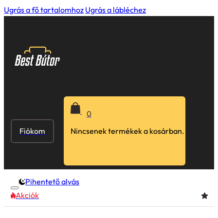
Ugrás a fő tartalomhoz
Ugrás a lábléchez
0
Fiókom
Nincsenek termékek a kosárban.
Pihentető alvás
Akciók