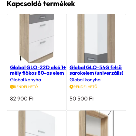
Kapcsoldó termékek
Global GLO-22D alsó 1+2
Global GLO-54G felső
mély fiókos 80-as elem
sarokelem (univerzális)
Global konyha
Global konyha
RENDELHETŐ
RENDELHETŐ
82 900
Ft
50 500
Ft