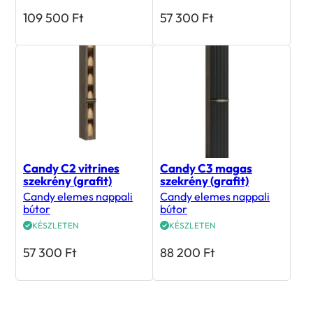
109 500
Ft
57 300
Ft
Candy C2 vitrines
Candy C3 magas
szekrény (grafit)
szekrény (grafit)
Candy elemes nappali
Candy elemes nappali
bútor
bútor
KÉSZLETEN
KÉSZLETEN
57 300
Ft
88 200
Ft