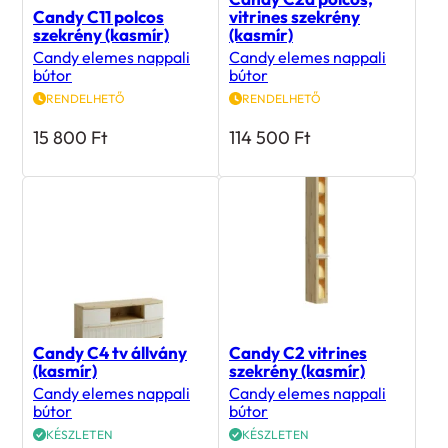
szekrény (kasmír)
(kasmír)
Candy elemes nappali
Candy elemes nappali
bútor
bútor
RENDELHETŐ
RENDELHETŐ
15 800
Ft
114 500
Ft
Candy C4 tv állvány
Candy C2 vitrines
(kasmír)
szekrény (kasmír)
Candy elemes nappali
Candy elemes nappali
bútor
bútor
KÉSZLETEN
KÉSZLETEN