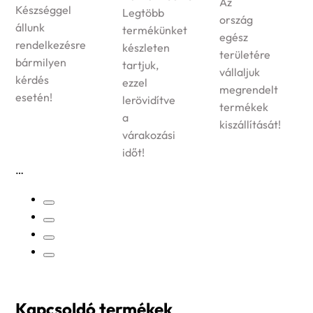
Az
Készséggel
Legtöbb
ország
állunk
termékünket
egész
rendelkezésre
készleten
területére
bármilyen
tartjuk,
vállaljuk
kérdés
ezzel
megrendelt
esetén!
lerövidítve
termékek
a
kiszállítását!
várakozási
időt!
Kapcsoldó termékek