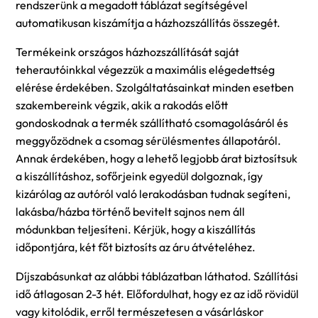
rendszerünk a megadott táblázat segítségével
automatikusan kiszámítja a házhozszállítás összegét.
Termékeink országos házhozszállítását saját
teherautóinkkal végezzük a maximális elégedettség
elérése érdekében. Szolgáltatásainkat minden esetben
szakembereink végzik, akik a rakodás előtt
gondoskodnak a termék szállítható csomagolásáról és
meggyőzödnek a csomag sérülésmentes állapotáról.
Annak érdekében, hogy a lehető legjobb árat biztosítsuk
a kiszállításhoz, sofőrjeink egyedül dolgoznak, így
kizárólag az autóról való lerakodásban tudnak segíteni,
lakásba/házba történő bevitelt sajnos nem áll
módunkban teljesíteni. Kérjük, hogy a kiszállítás
időpontjára, két főt biztosíts az áru átvételéhez.
Díjszabásunkat az alábbi táblázatban láthatod. Szállítási
idő átlagosan 2-3 hét. Előfordulhat, hogy ez az idő rövidül
vagy kitolódik, erről természetesen a vásárláskor