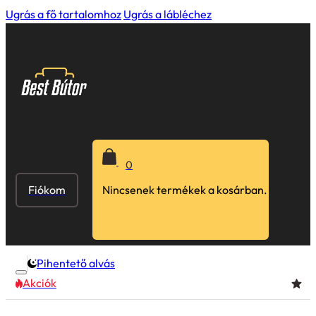
Ugrás a fő tartalomhoz
Ugrás a lábléchez
0
Fiókom
Nincsenek termékek a kosárban.
Pihentető alvás
Akciók