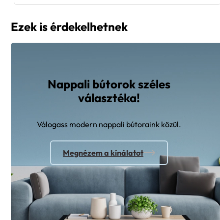
Ezek is érdekelhetnek
Nappali bútorok széles
választéka!
Válogass modern nappali bútoraink közül.
Megnézem a kínálatot