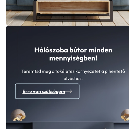
Hálószoba bútor minden
mennyiségben!
Teremtsd meg a tökéletes környezetet a pihentető
alváshoz.
Erre van szükségem