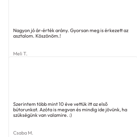
Nagyon jó ár-érték arány. Gyorsan meg is érkezett az
asztalom. Köszönöm.!
Meli T.
Szerintem több mint 10 éve vettük itt az első
bútorunkat. Azóta is megvan és mindig ide jövünk, ha
szükségünk van valamire. :)
Csaba M.