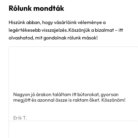
Rólunk mondták
Hiszünk abban, hogy vásárlóink véleménye a
legértékesebb visszajelzés.Köszönjük a bizalmat – itt
olvashatod, mit gondolnak rólunk mások!
Nagyon jó árakon találtam itt bútorokat, gyorsan
megjött és azonnal össze is raktam őket. Köszönöm!
Erik T.