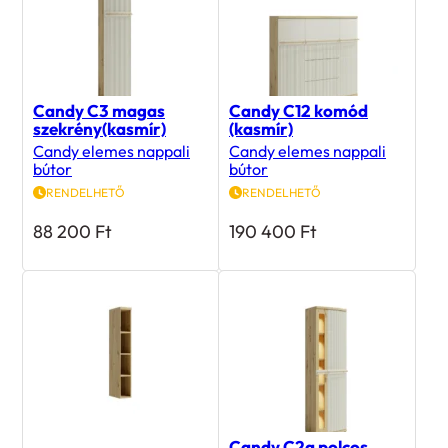
Candy C3 magas
Candy C12 komód
szekrény(kasmír)
(kasmír)
Candy elemes nappali
Candy elemes nappali
bútor
bútor
RENDELHETŐ
RENDELHETŐ
88 200
Ft
190 400
Ft
Candy C2a polcos,
Candy C11 polcos
vitrines szekrény