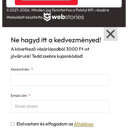
©2021-2026. Minden jog fenntartva a Polstyl Kft. részére
Weboldalt készítette:
Ne hagyd itt a kedvezményed!
A következő vásárlásodból 3000 Ft-ot
jóváírunk! Tedd zsebre kuponkódod!
Keresztnév
Email cím
Elolvastam és elfogadom az
Általános
Szerződési Feltételek
-ben és az