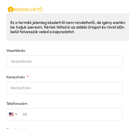
RENDELHETŐ
Ez a termék jelenleg készletről nem rendelhető, de igény esetén
be tudjuk szerezni. Kérlek töltsd ki az alábbi űrlapot és rövid időn
belül felvesszük veled a kapcsolatot.
Vezetéknév
Keresztnév
Telefonszám
United
States