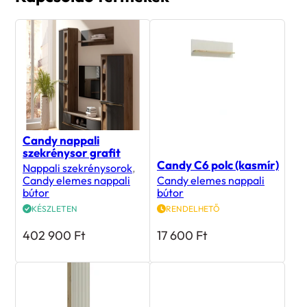
Candy nappali
szekrénysor grafit
Candy C6 polc (kasmír)
Nappali szekrénysorok
,
Candy elemes nappali
Candy elemes nappali
bútor
bútor
KÉSZLETEN
RENDELHETŐ
402 900
Ft
17 600
Ft