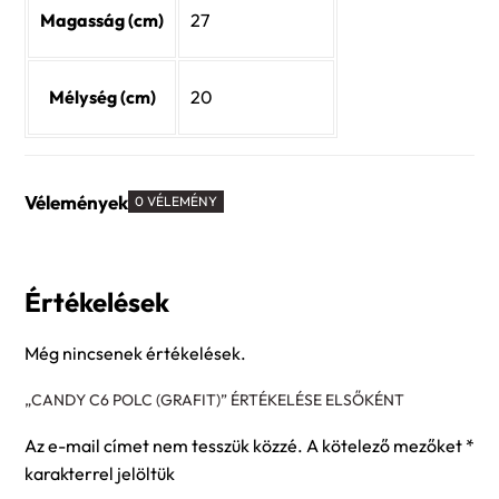
Magasság (cm)
27
Mélység (cm)
20
Vélemények
0 VÉLEMÉNY
Értékelések
Még nincsenek értékelések.
„CANDY C6 POLC (GRAFIT)” ÉRTÉKELÉSE ELSŐKÉNT
Az e-mail címet nem tesszük közzé.
A kötelező mezőket
*
karakterrel jelöltük